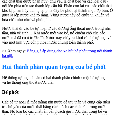
các chất thải được phân hủy (chủ yếu là chất béo và các loại dầu)
nổi lên phía trên tạo thành lớp cặn bã. Phần còn lại của các chất thải
khó bị phân hủy tích tụ lại phía đáy bể phốt tại thành một lớp bùn. Ở
giữa là lớp nước khá rõ ràng. Vùng nước này có chứa vi khuẩn và
hóa chất như nitơ và phốt pho .
Nước thải đi vào bể tự hoại từ các đường ống thoát nước trong nhà
tắm, nhà vệ sinh …Khi nước mới vào bể, nó chiếm chỗ của các
nước mà đã có ở trước đó. Nước này chảy ra khỏi các bể tự hoại và
vào một lĩnh vực cống thoát nước chung toàn thành phố.
>> Xem ngay:
Bảng giá áp dụng cho xe hút bể phốt trong nội thành
hà nội.
Hai thành phần quan trọng của bể phốt
Hệ thống tự hoại chuẩn có hai thành phần chính : một bể tự hoại
và hệ thống ống thoát nước thải .
Bể phốt
Các bể tự hoại là một thùng kín nước để thu thập và cung cấp điều
trị chủ yếu của nước thải bằng cách tách các chất rắn trong nước
thải. Nó loại bỏ các chất rắn bằng cách giữ nước thải trong bể và