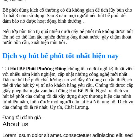
Bể phốt đúng kích cỡ thường có đủ không gian để tích lũy bùn cho
ít nhất 3 năm sử dụng. Sau 3 năm mọi người nên hút bể phốt để
đảm bảo nó được hoạt động bình thường .
Nếu lớp bùn tích tụ quá nhiều dưới đáy bể phốt mà không được hút
lên nó có thể làm tắc nghẽn đường ống thoát nước, gây chậm thoát
nước bồn cầu, xuất hiện mùi hôi .
Dịch vụ hút bể phốt tốt nhất hiện nay
Tại
Hút Bể Phốt Phương Đông
chúng tôi có đội ngũ kỹ thuật viên
với nhiều năm kinh nghiệm, cập nhật những công nghệ mới nhất .
Dàn xe hút bể phốt chất lượng cao với đầy đủ dụng cụ cần thiết, có
thể đi vào bất kỳ vị trí nào khách hàng yêu cầu. Chúng tôi được cấp
giấy phép tham gia vào hoạt động Hút Bể Phốt. Ngoài ra dịch vụ
hút bể phốt của chúng tôi đã xây dựng được thương hiệu của mình
từ nhiều năm, luôn được mọi người dân tại Hà Nội ủng hộ. Dịch vụ
của chúng tôi là rẻ nhất, Uy tín, Chất Lượng.
Đang tải đánh giá...
About us
Lorem ipsum dolor sit amet, consectetuer adipiscing elit, sed