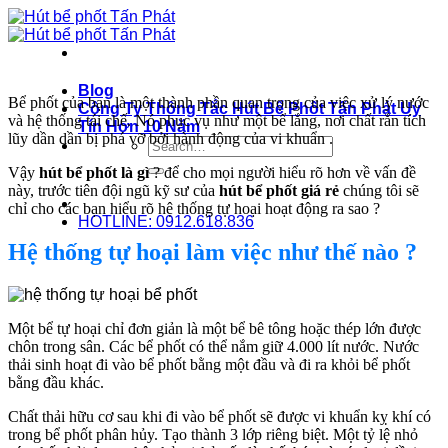
Bỏ
qua
nội
dung
Blog
Bể phốt của bạn là một thành phần quan trọng của việc xử lý nước
Công Ty Thông Tắc Hút Bể Phốt Tấn Phát Uy
và hệ thống tái chế. Nó phục vụ như một bể lắng, nơi chất rắn tích
Tín Hơn 10 Năm
lũy dần dần bị phá vỡ bởi hành động của vi khuẩn .
Vậy
hút bể phốt là gì
? để cho mọi người hiểu rõ hơn về vấn đề
này, trước tiên đội ngũ kỹ sư của
hút bể phốt giá rẻ
chúng tôi sẽ
chỉ cho các bạn hiểu rõ hệ thống tự hoại hoạt động ra sao ?
HOTLINE: 0912.618.836
Hệ thống tự hoại làm việc như thế nào ?
Một bể tự hoại chỉ đơn giản là một bể bê tông hoặc thép lớn được
chôn trong sân. Các bể phốt có thể nắm giữ 4.000 lít nước. Nước
thải sinh hoạt đi vào bể phốt bằng một đầu và đi ra khỏi bể phốt
bằng đầu khác.
Chất thải hữu cơ sau khi đi vào bể phốt sẽ được vi khuẩn kỵ khí có
trong bể phốt phân hủy. Tạo thành 3 lớp riêng biệt. Một tỷ lệ nhỏ