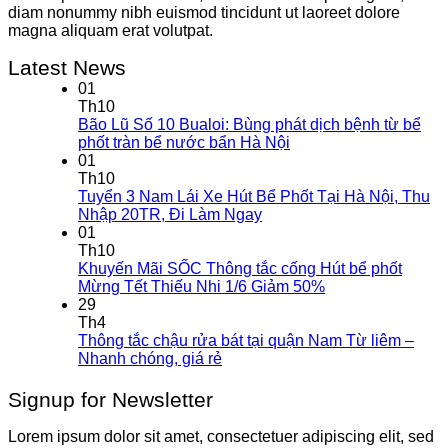
diam nonummy nibh euismod tincidunt ut laoreet dolore
magna aliquam erat volutpat.
Latest News
01
Th10
Bão Lũ Số 10 Bualoi: Bùng phát dịch bệnh từ bể
phốt tràn bể nước bẩn Hà Nội
01
Th10
Tuyển 3 Nam Lái Xe Hút Bể Phốt Tại Hà Nội, Thu
Nhập 20TR, Đi Làm Ngay
01
Th10
Khuyến Mãi SỐC Thông tắc cống Hút bể phốt
Mừng Tết Thiếu Nhi 1/6 Giảm 50%
29
Th4
Thông tắc chậu rửa bát tại quận Nam Từ liêm –
Nhanh chóng, giá rẻ
Signup for Newsletter
Lorem ipsum dolor sit amet, consectetuer adipiscing elit, sed