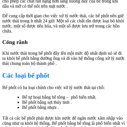
cho phép các chất rắn nặng hơn lắng xuống đáy của bể trong khi
dầu và mỡ có thể nổi trên mặt nước .
Để cung cấp thời gian cho việc xử lý nước thải, các bể phốt nên giữ
nước thải trong ít nhất 24 giờ. Một số các chất rắn được loại bỏ khỏi
nước, một số được tiêu hóa, và một số được lưu trữ trong các bồn
chứa.
Cống rãnh
Khi nước thải trong bể phốt đầy lên một mức độ nhất định nó sẽ đi
ra khỏi bể phốt bằng đường ống và đi vào hệ thống cống xử lý nước
thải chung toàn bộ thành phố .
Các loại bể phốt
Bể phốt có ba loại chính cho việc xử lý nước thải tại chỗ:
Bể tự hoại bằng bê tông – phổ biến nhất.
Bể phốt bằng sợi thủy tinh .
Bể phốt bằng nhựa .
Tất cả các bể phốt phải được kín nước để ngăn nước xâm nhập vào
cũng như ra khỏi hệ thống. Bể phốt bằng bê tông là phổ biến nhất vì