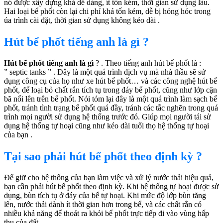
nó được xây dựng khá dễ dàng, ít tốn kém, thời gian sử dụng lâu.
Hai loại bể phốt còn lại chi phí khá tốn kém, dễ bị hỏng hóc trong
úa trình cài đặt, thời gian sử dụng không kéo dài .
Hút bể phốt tiếng anh là gì ?
Hút bể phốt tiếng anh là gì
? . Theo tiếng anh hút bể phốt là :
” septic tanks ” . Đây là một quá trình dịch vụ mà nhà thầu sẽ sử
dụng công cụ của họ như xe hút bể phốt… và các công nghệ hút bể
phốt, để loại bỏ chất rắn tích tụ trong đáy bể phốt, cũng như lớp cặn
bã nổi lên trên bể phốt. Nói tóm lại đây là một quá trình làm sạch bể
phốt, tránh tình trạng bể phốt quá đầy, tránh các tắc nghẽn trong quá
trình mọi người sử dụng hệ thống trước đó. Giúp mọi người tái sử
dụng hệ thống tự hoại cũng như kéo dài tuổi thọ hệ thống tự hoại
của bạn .
Tại sao phải hút bể phốt theo định kỳ ?
Để giữ cho hệ thống của bạn làm việc và xử lý nước thải hiệu quả,
bạn cần phải hút bể phốt theo định kỳ. Khi hệ thống tự hoại được sử
dụng, bùn tích tụ ở đáy của bể tự hoại. Khi mức độ lớp bùn tăng
lên, nước thải dành ít thời gian hơn trong bể, và các chất rắn có
nhiều khả năng để thoát ra khỏi bể phốt trực tiếp đi vào vùng hấp
thụ của đất .