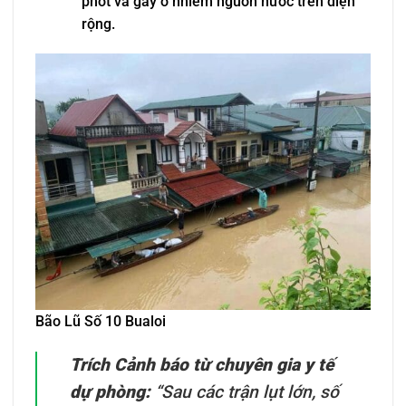
phốt và gây ô nhiễm nguồn nước trên diện
rộng.
Bão Lũ Số 10 Bualoi
Trích Cảnh báo từ chuyên gia y tế
dự phòng:
“Sau các trận lụt lớn, số