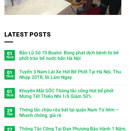
LATEST POSTS
Bão Lũ Số 10 Bualoi: Bùng phát dịch bệnh từ bể
01
Th10
phốt tràn bể nước bẩn Hà Nội
Tuyển 3 Nam Lái Xe Hút Bể Phốt Tại Hà Nội, Thu
01
Th10
Nhập 20TR, Đi Làm Ngay
Khuyến Mãi SỐC Thông tắc cống Hút bể phốt
01
Th10
Mừng Tết Thiếu Nhi 1/6 Giảm 50%
Thông tắc chậu rửa bát tại quận Nam Từ liêm –
29
Th4
Nhanh chóng, giá rẻ
Thông Tắc Cống Tại Đan Phượng Bảo Hành 1 Năm,
27