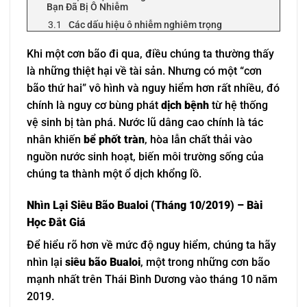
Bạn Đã Bị Ô Nhiễm
Các dấu hiệu ô nhiễm nghiêm trọng
Giải Pháp Toàn Diện Từ Tấn Phát – Khử Trùng,
Khi một cơn bão đi qua, điều chúng ta thường thấy
Phục Hồi An Toàn Môi Trường Sống
là những thiệt hại về tài sản. Nhưng có một “cơn
Bước 1: Hút Bể Phốt, Bể Ngầm Khẩn Cấp
bão thứ hai” vô hình và nguy hiểm hơn rất nhiều, đó
Bước 2: Thau Rửa, Vệ Sinh & Khử Trùng Bể
Nước Sạch
chính là nguy cơ bùng phát
dịch bệnh
từ hệ thống
Bước 3: Thông Tắc Toàn Diện & Xử Lý Môi
vệ sinh bị tàn phá. Nước lũ dâng cao chính là tác
Trường Xung Quanh
nhân khiến
bể phốt tràn
, hòa lẫn chất thải vào
Bảng Giá Dịch Vụ Xử Lý Vệ Sinh Môi Trường Sau Bão
nguồn nước sinh hoạt, biến môi trường sống của
Lũ
chúng ta thành một ổ dịch khổng lồ.
Case Study: Phục Hồi Nguồn Nước Sạch Cho Trường
Mầm Non ABC (Quận Long Biên)
Nhìn Lại Siêu Bão Bualoi (Tháng 10/2019) – Bài
Tấn Phát Cam Kết Xử Lý Nhanh Tại Các “Điểm
Nóng” Ngập Lụt Ở Hà Nội
Học Đắt Giá
Câu Hỏi Thường Gặp (FAQs) Về An Toàn Vệ Sinh
Để hiểu rõ hơn về mức độ nguy hiểm, chúng ta hãy
Sau Mưa Bão
nhìn lại
siêu bão Bualoi
, một trong những cơn bão
THÔNG TIN LIÊN HỆ VỚI CHÚNG TÔI NHANH NHẤT
mạnh nhất trên Thái Bình Dương vào tháng 10 năm
2019.