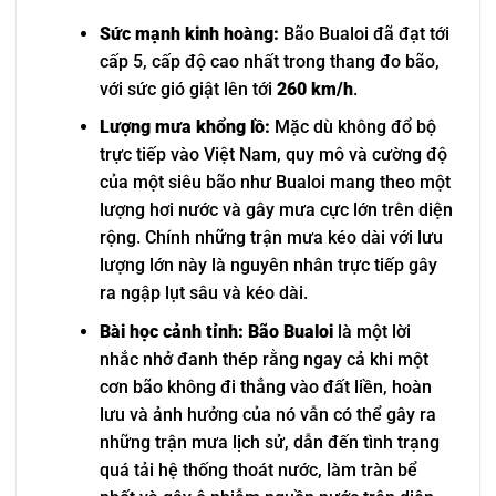
Sức mạnh kinh hoàng:
Bão Bualoi đã đạt tới
cấp 5, cấp độ cao nhất trong thang đo bão,
với sức gió giật lên tới
260 km/h
.
Lượng mưa khổng lồ:
Mặc dù không đổ bộ
trực tiếp vào Việt Nam, quy mô và cường độ
của một siêu bão như Bualoi mang theo một
lượng hơi nước và gây mưa cực lớn trên diện
rộng. Chính những trận mưa kéo dài với lưu
lượng lớn này là nguyên nhân trực tiếp gây
ra ngập lụt sâu và kéo dài.
Bài học cảnh tỉnh:
Bão Bualoi
là một lời
nhắc nhở đanh thép rằng ngay cả khi một
cơn bão không đi thẳng vào đất liền, hoàn
lưu và ảnh hưởng của nó vẫn có thể gây ra
những trận mưa lịch sử, dẫn đến tình trạng
quá tải hệ thống thoát nước, làm tràn bể