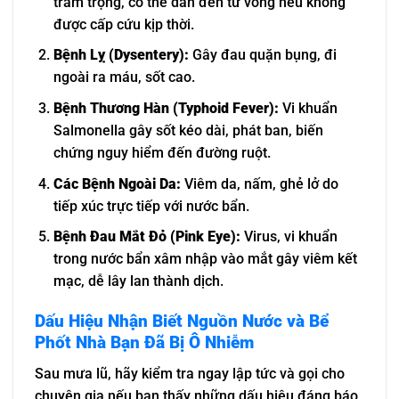
trầm trọng, có thể dẫn đến tử vong nếu không
được cấp cứu kịp thời.
Bệnh Lỵ (Dysentery):
Gây đau quặn bụng, đi
ngoài ra máu, sốt cao.
Bệnh Thương Hàn (Typhoid Fever):
Vi khuẩn
Salmonella gây sốt kéo dài, phát ban, biến
chứng nguy hiểm đến đường ruột.
Các Bệnh Ngoài Da:
Viêm da, nấm, ghẻ lở do
tiếp xúc trực tiếp với nước bẩn.
Bệnh Đau Mắt Đỏ (Pink Eye):
Virus, vi khuẩn
trong nước bẩn xâm nhập vào mắt gây viêm kết
mạc, dễ lây lan thành dịch.
Dấu Hiệu Nhận Biết Nguồn Nước và Bể
Phốt Nhà Bạn Đã Bị Ô Nhiễm
Sau mưa lũ, hãy kiểm tra ngay lập tức và gọi cho
chuyên gia nếu bạn thấy những dấu hiệu đáng báo