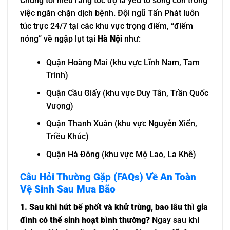
Chúng tôi hiểu rằng tốc độ là yếu tố sống còn trong
việc ngăn chặn dịch bệnh. Đội ngũ Tấn Phát luôn
túc trực 24/7 tại các khu vực trọng điểm, “điểm
nóng” về ngập lụt tại
Hà Nội
như:
Quận Hoàng Mai (khu vực Lĩnh Nam, Tam
Trinh)
Quận Cầu Giấy (khu vực Duy Tân, Trần Quốc
Vượng)
Quận Thanh Xuân (khu vực Nguyễn Xiển,
Triều Khúc)
Quận Hà Đông (khu vực Mộ Lao, La Khê)
Câu Hỏi Thường Gặp (FAQs) Về An Toàn
Vệ Sinh Sau Mưa Bão
1. Sau khi hút bể phốt và khử trùng, bao lâu thì gia
đình có thể sinh hoạt bình thường?
Ngay sau khi