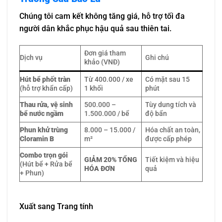
Chúng tôi cam kết không tăng giá, hỗ trợ tối đa
người dân khắc phục hậu quả sau thiên tai.
Đơn giá tham
Dịch vụ
Ghi chú
khảo (VNĐ)
Hút bể phốt tràn
Từ 400.000 / xe
Có mặt sau 15
(hỗ trợ khẩn cấp)
1 khối
phút
Thau rửa, vệ sinh
500.000 –
Tùy dung tích và
bể nước ngầm
1.500.000 / bể
độ bẩn
Phun khử trùng
8.000 – 15.000 /
Hóa chất an toàn,
Cloramin B
m²
được cấp phép
Combo trọn gói
GIẢM 20% TỔNG
Tiết kiệm và hiệu
(Hút bể + Rửa bể
HÓA ĐƠN
quả
+ Phun)
Xuất sang Trang tính