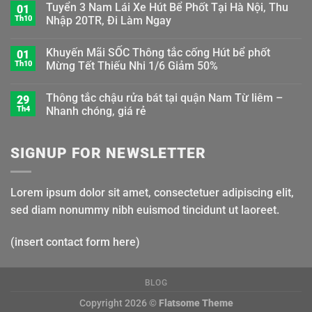
Tuyển 3 Nam Lái Xe Hút Bể Phốt Tại Hà Nội, Thu
01
Th10
Nhập 20TR, Đi Làm Ngay
Khuyến Mãi SỐC Thông tắc cống Hút bể phốt
01
Th10
Mừng Tết Thiếu Nhi 1/6 Giảm 50%
Thông tắc chậu rửa bát tại quận Nam Từ liêm –
29
Th4
Nhanh chóng, giá rẻ
SIGNUP FOR NEWSLETTER
Lorem ipsum dolor sit amet, consectetuer adipiscing elit,
sed diam nonummy nibh euismod tincidunt ut laoreet.
(insert contact form here)
BLOG
Copyright 2026 ©
Flatsome Theme