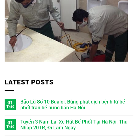
LATEST POSTS
Bão Lũ Số 10 Bualoi: Bùng phát dịch bệnh từ bể
01
Th10
phốt tràn bể nước bẩn Hà Nội
Tuyển 3 Nam Lái Xe Hút Bể Phốt Tại Hà Nội, Thu
01
Th10
Nhập 20TR, Đi Làm Ngay