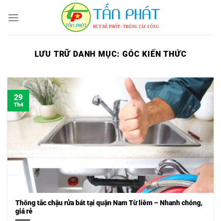
Bỏ
qua
nội
dung
LƯU TRỮ DANH MỤC:
GÓC KIẾN THỨC
29
Th4
Thông tắc chậu rửa bát tại quận Nam Từ liêm – Nhanh chóng,
giá rẻ