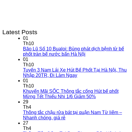
Latest Posts
01
Th10
Bão Lũ Số 10 Bualoi: Bùng phát dịch bệnh từ bể
phốt tràn bể nước bẩn Hà Nội
01
Th10
Tuyển 3 Nam Lái Xe Hút Bể Phốt Tại Hà Nội, Thu
Nhập 20TR, Đi Làm Ngay
01
Th10
Khuyến Mãi SỐC Thông tắc cống Hút bể phốt
Mừng Tết Thiếu Nhi 1/6 Giảm 50%
29
Th4
Thông tắc chậu rửa bát tại quận Nam Từ liêm –
Nhanh chóng, giá rẻ
27
Th4