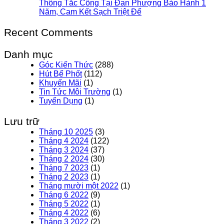
Thông Tắc Cống Tại Đan Phượng Bảo Hành 1
Năm, Cam Kết Sạch Triệt Để
Recent Comments
Danh mục
Góc Kiến Thức
(288)
Hút Bể Phốt
(112)
Khuyến Mãi
(1)
Tin Tức Môi Trường
(1)
Tuyển Dụng
(1)
Lưu trữ
Tháng 10 2025
(3)
Tháng 4 2024
(122)
Tháng 3 2024
(37)
Tháng 2 2024
(30)
Tháng 7 2023
(1)
Tháng 2 2023
(1)
Tháng mười một 2022
(1)
Tháng 6 2022
(9)
Tháng 5 2022
(1)
Tháng 4 2022
(6)
Tháng 3 2022
(2)