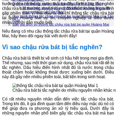
hưởng đến hệ thống nước thải tại đây. Tình trạng tắc nghẽn
Dịch vụ thông tắc chậu rửa bát tại Hoàng Mai Tấn Phát
Vì sao nên chọn dịch vụ thông tắc chậu rửa bát quận
chậu rửa bát thường xuyên xảy ra đã khiến không ít gia đình
Hoàng Mai của Tấn Phát?
gặp phiền toái. Vì thế, đâu là địa chỉ thông tắc chậu rửa bát
Quy trình thông tắc chậu rửa bát tại quận Hoàng Mai của Tấn
tại quận Hoàng Mai uy tín, chuyên nghiệp là điều được
Phát
nhiều người dân muốn biết.
Báo giá dịch vụ thông tắc chậu rửa bát tại quận Hoàng Mai
Nếu đang có nhu cầu thông tắc chậu rửa bát tại quận Hoàng
Mai, hãy theo dõi ngay bài viết dưới đây!
Vì sao chậu rửa bát bị tắc nghẽn?
Chậu rửa bát là thiết bị vệ sinh có hầu hết trong mọi gia đình.
Thế nhưng, sau một thời gian sử dụng, chậu rửa bát rất dễ bị
tắc nghẽn. Dấu hiệu điển hình nhất đó là nước trong chậu
thoát chậm hoặc không thoát được xuống bên dưới. Điều
này đã gây nên nhiều phiền toái, bất tiện trong sinh hoạt.
Chậu rửa bát bị tắc nghẽn do nhiều nguyên nhân khác 
Có rất nhiều nguyên nhân dẫn đến việc tắc chậu rửa bát.
Trong khi đó, ít gia đình quan tâm đến điều này mặc dù nó có
thể giúp đưa ra phương án xử lý hiệu quả. Dưới đây là
những nguyên nhân phổ biến gây tắc chậu rửa bát mà bạn