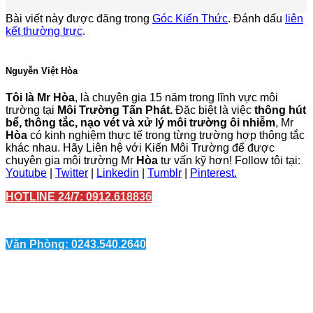
Bài viết này được đăng trong
Góc Kiến Thức
. Đánh dấu
liên
kết thường trực
.
Nguyễn Việt Hòa
Tôi là Mr Hòa
, là chuyên gia 15 năm trong lĩnh vực môi
trường tại
Môi Trường Tấn Phát.
Đặc biệt là việc
thông hút
bể, thông tắc, nạo vét và xử lý môi trường ôi nhiễm
, Mr
Hòa
có kinh nghiệm thực tế trong từng trường hợp thông tắc
khác nhau. Hãy Liên hệ với Kiến Môi Trường để được
chuyên gia môi trường Mr
Hòa
tư vấn kỹ hơn! Follow tôi tại:
Youtube
|
Twitter
|
Linkedin
|
Tumblr
|
Pinterest.
HOTLINE 24/7: 0912.618836
Văn Phòng: 0243.540.2640