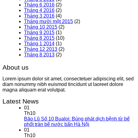
Tháng 6 2016
(2)
Tháng 4 2016
(2)
Tháng 3 2016
(4)
Tháng mười một 2015
(2)
Tháng 10 2015
(2)
Tháng 9 2015
(1)
Tháng 8 2015
(10)
Tháng 1 2014
(1)
Tháng 12 2013
(2)
Tháng 8 2013
(2)
About us
Lorem ipsum dolor sit amet, consectetuer adipiscing elit, sed
diam nonummy nibh euismod tincidunt ut laoreet dolore
magna aliquam erat volutpat.
Latest News
01
Th10
Bão Lũ Số 10 Bualoi: Bùng phát dịch bệnh từ bể
phốt tràn bể nước bẩn Hà Nội
01
Th10