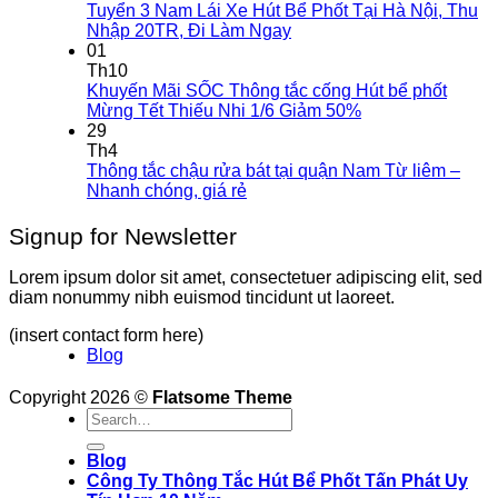
Tuyển 3 Nam Lái Xe Hút Bể Phốt Tại Hà Nội, Thu
Nhập 20TR, Đi Làm Ngay
01
Th10
Khuyến Mãi SỐC Thông tắc cống Hút bể phốt
Mừng Tết Thiếu Nhi 1/6 Giảm 50%
29
Th4
Thông tắc chậu rửa bát tại quận Nam Từ liêm –
Nhanh chóng, giá rẻ
Signup for Newsletter
Lorem ipsum dolor sit amet, consectetuer adipiscing elit, sed
diam nonummy nibh euismod tincidunt ut laoreet.
(insert contact form here)
Blog
Copyright 2026 ©
Flatsome Theme
Blog
Công Ty Thông Tắc Hút Bể Phốt Tấn Phát Uy