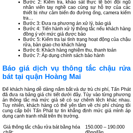
Bước 2: Kiểm tra, khảo sát thực tế bởi đội ngũ
nhân viên tay nghề cao cùng sự hỗ trợ của các
thiết bị như cảm biến đo đường ống, camera kiểm
tra…
Bước 3: Đưa ra phương án xử lý, báo giá
Bước 4: Tiến hành xử lý thông tắc nếu khách hàng
đồng ý với mức giá được báo
Bước 5: Kiểm tra lại tình trạng hoạt động của chậu
rửa, bàn giao cho khách hàng
Bước 6: Khách hàng nghiệm thu, thanh toán
Bước 7: Áp dụng chính sách bảo hành
Báo giá dịch vụ thông tắc chậu rửa
bát tại quận Hoàng Mai
Để khách hàng dễ dàng nắm bắt và dự trù chi phí, Tấn Phát
đã đưa ra bảng giá chi tiết dưới đây. Tùy vào từng phương
án thông tắc mà mức giá sẽ có sự chênh lệch khác nhau.
Tuy nhiên, khách hàng có thể yên tâm về chi phí chúng tôi
cung cấp bởi Tấn Phát tự tin khẳng định mức giá mình áp
dụng cạnh tranh nhất trên thị trường.
Giá thông tắc chậu rửa bát bằng hóa
150.000 – 190.000
chất:
đồng/lần