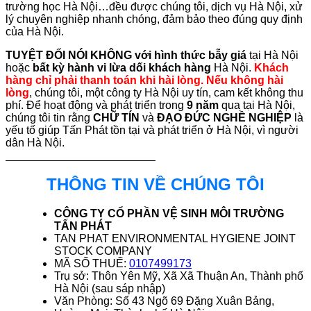
trường học Hà Nội…đều được chúng tôi, dịch vụ Hà Nội, xử
lý chuyên nghiệp nhanh chóng, đảm bảo theo đúng quy định
của Hà Nội.
TUYỆT ĐỐI NÓI KHÔNG với hình thức bẫy giá
tại Hà Nội
hoặc
bất kỳ hành vi lừa dối khách hàng
Hà Nội.
Khách
hàng chỉ phải thanh toán khi hài lòng. Nếu không hài
lòng
, chúng tôi, một công ty Hà Nội uy tín, cam kết không thu
phí. Để hoạt động và phát triển trong
9 năm
qua tại Hà Nội,
chúng tôi tin rằng
CHỮ TÍN
và
ĐẠO ĐỨC NGHỀ NGHIỆP
là
yếu tố giúp Tấn Phát tồn tại và phát triển ở Hà Nội, vì người
dân Hà Nội.
THÔNG TIN VỀ CHÚNG TÔI
CÔNG TY CỔ PHẦN VỆ SINH MÔI TRƯỜNG
TẤN PHÁT
TAN PHAT ENVIRONMENTAL HYGIENE JOINT
STOCK COMPANY
MÃ SỐ THUẾ:
0107499173
Trụ sở: Thôn Yên Mỹ, Xã Xã Thuận An, Thành phố
Hà Nội (sau sáp nhập)
Văn Phòng: Số 43 Ngõ 69 Đặng Xuân Bảng,