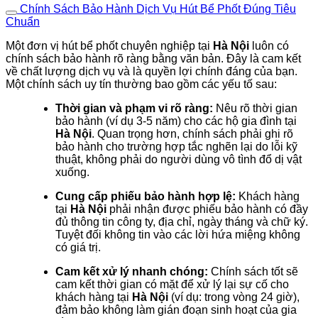
Chính Sách Bảo Hành Dịch Vụ Hút Bể Phốt Đúng Tiêu
Chuẩn
Một đơn vị hút bể phốt chuyên nghiệp tại
Hà Nội
luôn có
chính sách bảo hành rõ ràng bằng văn bản. Đây là cam kết
về chất lượng dịch vụ và là quyền lợi chính đáng của bạn.
Một chính sách uy tín thường bao gồm các yếu tố sau:
Thời gian và phạm vi rõ ràng:
Nêu rõ thời gian
bảo hành (ví dụ 3-5 năm) cho các hộ gia đình tại
Hà Nội
. Quan trọng hơn, chính sách phải ghi rõ
bảo hành cho trường hợp tắc nghẽn lại do lỗi kỹ
thuật, không phải do người dùng vô tình đổ dị vật
xuống.
Cung cấp phiếu bảo hành hợp lệ:
Khách hàng
tại
Hà Nội
phải nhận được phiếu bảo hành có đầy
đủ thông tin công ty, địa chỉ, ngày tháng và chữ ký.
Tuyệt đối không tin vào các lời hứa miệng không
có giá trị.
Cam kết xử lý nhanh chóng:
Chính sách tốt sẽ
cam kết thời gian có mặt để xử lý lại sự cố cho
khách hàng tại
Hà Nội
(ví dụ: trong vòng 24 giờ),
đảm bảo không làm gián đoạn sinh hoạt của gia