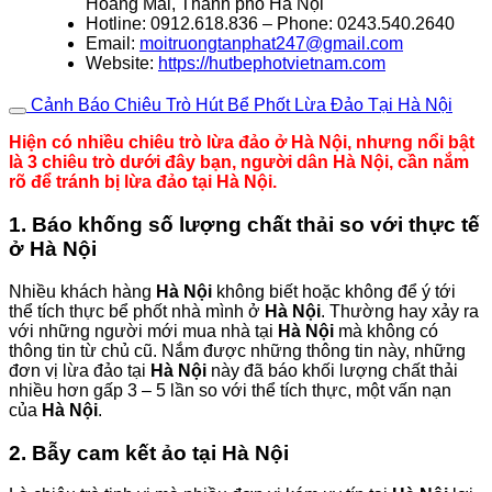
Hoàng Mai, Thành phố Hà Nội
Hotline: 0912.618.836 – Phone: 0243.540.2640
Email:
moitruongtanphat247@gmail.com
Website:
https://hutbephotvietnam.com
Cảnh Báo Chiêu Trò Hút Bể Phốt Lừa Đảo Tại Hà Nội
Hiện có nhiều chiêu trò lừa đảo ở Hà Nội, nhưng nổi bật
là 3 chiêu trò dưới đây bạn, người dân Hà Nội, cần nắm
rõ để tránh bị lừa đảo tại Hà Nội.
1. Báo khống số lượng chất thải so với thực tế
ở Hà Nội
Nhiều khách hàng
Hà Nội
không biết hoặc không để ý tới
thể tích thực bể phốt nhà mình ở
Hà Nội
. Thường hay xảy ra
với những người mới mua nhà tại
Hà Nội
mà không có
thông tin từ chủ cũ. Nắm được những thông tin này, những
đơn vị lừa đảo tại
Hà Nội
này đã báo khối lượng chất thải
nhiều hơn gấp 3 – 5 lần so với thể tích thực, một vấn nạn
của
Hà Nội
.
2. Bẫy cam kết ảo tại Hà Nội