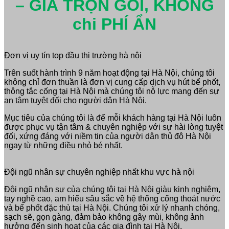
– GIÁ TRỌN GÓI, KHÔNG
chi PHÍ ẨN
Đơn vị uy tín top đầu thị trường hà nội
Trên suốt hành trình 9 năm hoạt động tại Hà Nội, chúng tôi
không chỉ đơn thuần là đơn vị cung cấp dịch vụ hút bể phốt,
thông tắc cống tại Hà Nội mà chúng tôi nỗ lực mang đến sự
an tâm tuyệt đối cho người dân Hà Nội.
Mục tiêu của chúng tôi là để mỗi khách hàng tại Hà Nội luôn
được phục vụ tận tâm & chuyên nghiệp với sự hài lòng tuyệt
đối, xứng đáng với niềm tin của người dân thủ đô Hà Nội
ngay từ những điều nhỏ bé nhất.
Đội ngũ nhân sự chuyên nghiệp nhất khu vực hà nội
Đội ngũ nhân sự của chúng tôi tại Hà Nội giàu kinh nghiệm,
tay nghề cao, am hiểu sâu sắc về hệ thống cống thoát nước
và bể phốt đặc thù tại Hà Nội. Chúng tôi xử lý nhanh chóng,
sạch sẽ, gọn gàng, đảm bảo không gây mùi, không ảnh
hưởng đến sinh hoạt của các gia đình tại Hà Nội.