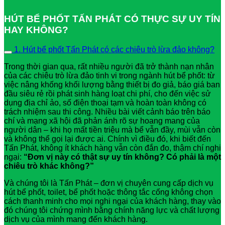
HÚT BỂ PHỐT TẤN PHÁT CÓ THỰC SỰ UY TÍN
HAY KHÔNG?
1. Hút bể phốt Tấn Phát có các chiêu trò lừa đảo không?
Trong thời gian qua, rất nhiều người đã trở thành nạn nhân
của các chiêu trò lừa đảo tinh vi trong ngành hút bể phốt: từ
việc nâng khống khối lượng bằng thiết bị đo giả, báo giá ban
đầu siêu rẻ rồi phát sinh hàng loạt chi phí, cho đến việc sử
dụng địa chỉ ảo, số điện thoại tạm và hoàn toàn không có
trách nhiệm sau thi công. Nhiều bài viết cảnh báo trên báo
chí và mạng xã hội đã phản ánh rõ sự hoang mang của
người dân – khi họ mất tiền triệu mà bể vẫn đầy, mùi vẫn còn
và không thể gọi lại được ai. Chính vì điều đó, khi biết đến
Tấn Phát, không ít khách hàng vẫn còn đắn đo, thậm chí nghi
ngại:
“Đơn vị này có thật sự uy tín không? Có phải là một
chiêu trò khác không?”
Và chúng tôi là Tấn Phát – đơn vị chuyên cung cấp dịch vụ
hút bể phốt, toilet, bể phốt hoặc thông tắc cống không chọn
cách thanh minh cho mọi nghi ngại của khách hàng, thay vào
đó chúng tôi chứng mình bằng chính năng lực và chất lượng
dịch vụ của mình mang đến khách hàng.