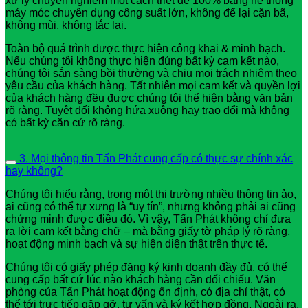
xử lý chuyên nghiệm một cách triệt để 100% bằng hệ thống
máy móc chuyên dụng công suất lớn, không để lại cặn bã,
không mùi, không tắc lại.
Toàn bộ quá trình được thực hiện công khai & minh bạch.
Nếu chúng tôi không thực hiện đúng bất kỳ cam kết nào,
chúng tôi sẵn sàng bồi thường và chịu mọi trách nhiệm theo
yêu cầu của khách hàng. Tất nhiên mọi cam kết và quyền lợi
của khách hàng đều được chúng tôi thể hiện bằng văn bản
rõ ràng. Tuyệt đối không hứa xuông hay trao đổi mà không
có bất kỳ căn cứ rõ ràng.
3. Mọi thông tin Tấn Phát cung cấp có thực sự chính xác
hay không?
Chúng tôi hiểu rằng, trong một thị trường nhiều thông tin ảo,
ai cũng có thể tự xưng là “uy tín”, nhưng không phải ai cũng
chứng minh được điều đó. Vì vậy, Tấn Phát không chỉ đưa
ra lời cam kết bằng chữ – mà bằng giấy tờ pháp lý rõ ràng,
hoạt động minh bạch và sự hiện diện thật trên thực tế.
Chúng tôi có giấy phép đăng ký kinh doanh đầy đủ, có thể
cung cấp bất cứ lúc nào khách hàng cần đối chiếu. Văn
phòng của Tấn Phát hoạt động ổn định, có địa chỉ thật, có
thể tới trực tiếp gặp gỡ, tư vấn và ký kết hợp đồng. Ngoài ra,