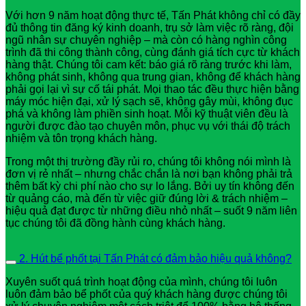
Với hơn 9 năm hoạt động thực tế, Tấn Phát không chỉ có đầy
đủ thông tin đăng ký kinh doanh, trụ sở làm việc rõ ràng, đội
ngũ nhân sự chuyên nghiệp – mà còn có hàng nghìn công
trình đã thi công thành công, cùng đánh giá tích cực từ khách
hàng thật. Chúng tôi cam kết: báo giá rõ ràng trước khi làm,
không phát sinh, không qua trung gian, không để khách hàng
phải gọi lại vì sự cố tái phát. Mọi thao tác đều thực hiện bằng
máy móc hiện đại, xử lý sạch sẽ, không gây mùi, không đục
phá và không làm phiền sinh hoạt. Mỗi kỹ thuật viên đều là
người được đào tạo chuyên môn, phục vụ với thái độ trách
nhiệm và tôn trọng khách hàng.
Trong một thị trường đầy rủi ro, chúng tôi không nói mình là
đơn vị rẻ nhất – nhưng chắc chắn là nơi bạn không phải trả
thêm bất kỳ chi phí nào cho sự lo lắng. Bởi uy tín không đến
từ quảng cáo, mà đến từ việc giữ đúng lời & trách nhiệm –
hiệu quả đạt được từ những điều nhỏ nhất – suốt 9 năm liên
tục chúng tôi đã đồng hành cùng khách hàng.
2. Hút bể phốt tại Tấn Phát có đảm bảo hiệu quả không?
Xuyên suốt quá trình hoạt động của mình, chúng tôi luôn
luôn đảm bảo bể phốt của quý khách hàng được chúng tôi