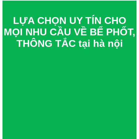
LỰA CHỌN UY TÍN CHO
MỌI NHU CẦU VỀ BỂ PHỐT,
THÔNG TẮC tại hà nội