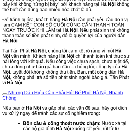
bẫy khi không “từng bị bẫy” bởi khách hàng tại
Hà Nội
không
thể biết cần dùng bao nhiêu hóa chất là đủ.
Để tránh bị lừa, khách hàng
Hà Nội
cần phải yêu cầu đơn vị
làm CAM KẾT CON SỐ CUỐI CÙNG CẦN THANH TOÁN
NGAY TRƯỚC KHI LÀM tại
Hà Nội
. Nếu phát sinh thì không
thanh toán số tiền phát sinh, đó là quyền lợi của người dân
Hà Nội
.
Tại Tấn Phát
Hà Nội
, chúng tôi cam kết rõ ràng vì một
Hà
Nội
văn minh: Khách hàng
Hà Nội
chỉ thanh toán khi thực sự
hài lòng với kết quả. Nếu công việc chưa sạch, chưa triệt để,
chưa đúng như báo giá ban đầu – chúng tôi, công ty của
Hà
Nội
, tuyệt đối không không thu tiền. Bạn, một công dân
Hà
Nội
, không phải trả số tiền phát sinh ngoài báo giá. Tấn Phát
vì
Hà Nội
.
Những Dấu Hiệu Cần Phải Hút Bể Phốt Hà Nội Nhanh
Chóng
Nếu bạn ở
Hà Nội
và gặp phải các vấn đề sau, hãy gọi dịch
vụ xử lý ngay để tránh các sự cố nghiêm trọng:
Bồn cầu & cống thoát nước chậm:
Nước xả tại
các hộ gia đình
Hà Nội
xuống rất yếu, rút từ từ