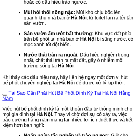
hoặc có dấu hiệu trào ngược.
Mùi hôi thối nồng nặc:
Mùi khó chịu bốc lên
quanh khu nhà bạn ở
Hà Nội
, từ toilet lan ra tới tận
sân vườn.
Sân vườn ẩm ướt bất thường:
Khu vực đất phía
trên bể phốt tại nhà bạn ở
Hà Nội
bị sũng nước, cỏ
mọc xanh tốt đột biến.
Nước thải tràn ra ngoài:
Dấu hiệu nghiêm trọng
nhất, chất thải tràn ra mặt đất, gây ô nhiễm môi
trường sống tại
Hà Nội
.
Khi thấy các dấu hiệu này, hãy liên hệ ngay một đơn vị hút
bể phốt chuyên nghiệp tại
Hà Nội
để được xử lý kịp thời.
Tại Sao Cần Phải Hút Bể Phốt Định Kỳ Tại Hà Nội Hằng
Năm
Việc hút bể phốt định kỳ là một khoản đầu tư thông minh cho
mọi gia đình tại
Hà Nội
. Thay vì chờ đợi sự cố xảy ra, việc
bảo dưỡng hàng năm mang lại nhiều lợi ích thiết thực và tiết
kiệm hơn bạn nghĩ:
Ngăn ngừa tắc nghẽn và trào ngược:
Giữ cho