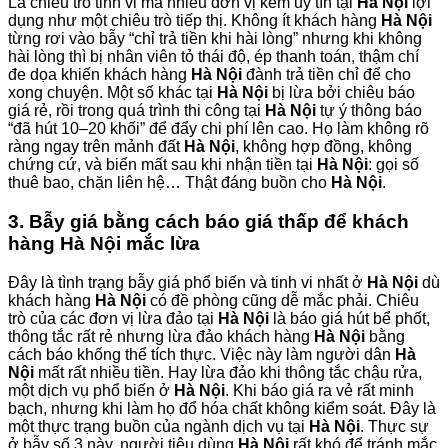
Là chiêu trò tinh vi mà nhiều đơn vị kém uy tín tại
Hà Nội
lợi
dụng như một chiêu trò tiếp thị. Không ít khách hàng
Hà Nội
từng rơi vào bẫy “chỉ trả tiền khi hài lòng” nhưng khi không
hài lòng thì bị nhân viên tỏ thái độ, ép thanh toán, thậm chí
đe dọa khiến khách hàng
Hà Nội
đành trả tiền chỉ để cho
xong chuyện. Một số khác tại
Hà Nội
bị lừa bởi chiêu báo
giá rẻ, rồi trong quá trình thi công tại
Hà Nội
tự ý thông báo
“đã hút 10–20 khối” để đẩy chi phí lên cao. Họ làm không rõ
ràng ngay trên mảnh đất
Hà Nội
, không hợp đồng, không
chứng cứ, và biến mất sau khi nhận tiền tại
Hà Nội
: gọi số
thuê bao, chặn liên hệ… Thật đáng buồn cho
Hà Nội
.
3. Bẫy giá bằng cách báo giá thấp để khách
hàng Hà Nội mắc lừa
Đây là tình trạng bẫy giá phổ biến và tinh vi nhất ở
Hà Nội
dù
khách hàng
Hà Nội
có đề phòng cũng dễ mắc phải. Chiêu
trò của các đơn vị lừa đảo tại
Hà Nội
là báo giá hút bể phốt,
thông tắc rất rẻ nhưng lừa đảo khách hàng
Hà Nội
bằng
cách báo khống thể tích thực. Việc này làm người dân
Hà
Nội
mất rất nhiều tiền. Hay lừa đảo khi thông tắc chậu rửa,
một dịch vụ phổ biến ở
Hà Nội
. Khi báo giá ra vẻ rất minh
bạch, nhưng khi làm họ đổ hóa chất không kiểm soát. Đây là
một thực trạng buồn của ngành dịch vụ tại
Hà Nội
. Thực sự
ở bẫy số 3 này, người tiêu dùng
Hà Nội
rất khó để tránh mắc