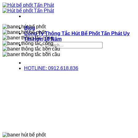
Bỏ
qua
nội
dung
Blog
Công Ty Thông Tắc Hút Bể Phốt Tấn Phát Uy
Tín Hơn 10 Năm
HOTLINE: 0912.618.836