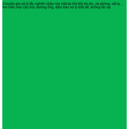
Chuyên gia xử lý tắc nghẽn chậu rửa mặt tại Hà Nội do tóc, xà phòng, vật lạ…
Am hiểu mọi cấu trúc đường ống, đảm bảo xử lý triệt để, không tắc lại.