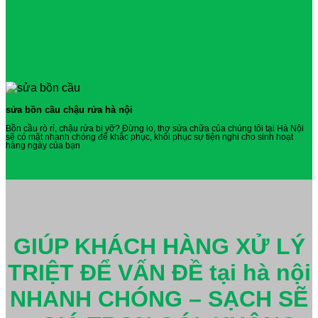
sửa bồn cầu chậu rửa hà nội
Bồn cầu rò rỉ, chậu rửa bị vỡ? Đừng lo, thợ sửa chữa của chúng tôi tại Hà Nội
sẽ có mặt nhanh chóng để khắc phục, khôi phục sự tiện nghi cho sinh hoạt
hàng ngày của bạn
GIÚP KHÁCH HÀNG XỬ LÝ
TRIỆT ĐỂ VẤN ĐỀ tại hà nội
NHANH CHÓNG – SẠCH SẼ