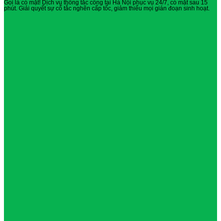
Gọi là có mặt! Dịch vụ thông tắc cống tại Hà Nội phục vụ 24/7, có mặt sau 15
phút. Giải quyết sự cố tắc nghẽn cấp tốc, giảm thiểu mọi gián đoạn sinh hoạt.