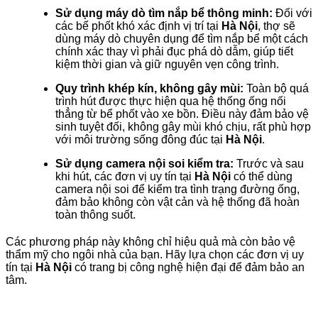
Sử dụng máy dò tìm nắp bể thông minh:
Đối với
các bể phốt khó xác định vị trí tại
Hà Nội
, thợ sẽ
dùng máy dò chuyên dụng để tìm nắp bể một cách
chính xác thay vì phải đục phá dò dẫm, giúp tiết
kiệm thời gian và giữ nguyên vẹn công trình.
Quy trình khép kín, không gây mùi:
Toàn bộ quá
trình hút được thực hiện qua hệ thống ống nối
thẳng từ bể phốt vào xe bồn. Điều này đảm bảo vệ
sinh tuyệt đối, không gây mùi khó chịu, rất phù hợp
với môi trường sống đông đúc tại
Hà Nội
.
Sử dụng camera nội soi kiểm tra:
Trước và sau
khi hút, các đơn vị uy tín tại
Hà Nội
có thể dùng
camera nội soi để kiểm tra tình trạng đường ống,
đảm bảo không còn vật cản và hệ thống đã hoàn
toàn thông suốt.
Các phương pháp này không chỉ hiệu quả mà còn bảo vệ
thẩm mỹ cho ngôi nhà của bạn. Hãy lựa chọn các đơn vị uy
tín tại
Hà Nội
có trang bị công nghệ hiện đại để đảm bảo an
tâm.