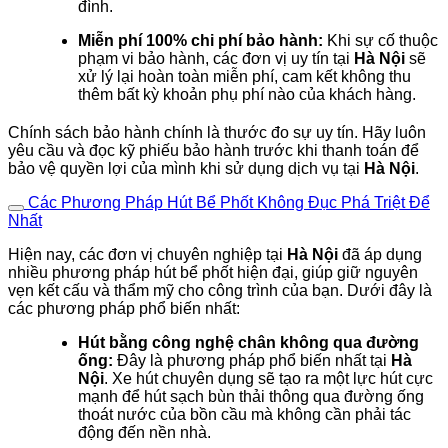
đình.
Miễn phí 100% chi phí bảo hành:
Khi sự cố thuộc
phạm vi bảo hành, các đơn vị uy tín tại
Hà Nội
sẽ
xử lý lại hoàn toàn miễn phí, cam kết không thu
thêm bất kỳ khoản phụ phí nào của khách hàng.
Chính sách bảo hành chính là thước đo sự uy tín. Hãy luôn
yêu cầu và đọc kỹ phiếu bảo hành trước khi thanh toán để
bảo vệ quyền lợi của mình khi sử dụng dịch vụ tại
Hà Nội
.
Các Phương Pháp Hút Bể Phốt Không Đục Phá Triệt Để
Nhất
Hiện nay, các đơn vị chuyên nghiệp tại
Hà Nội
đã áp dụng
nhiều phương pháp hút bể phốt hiện đại, giúp giữ nguyên
vẹn kết cấu và thẩm mỹ cho công trình của bạn. Dưới đây là
các phương pháp phổ biến nhất:
Hút bằng công nghệ chân không qua đường
ống:
Đây là phương pháp phổ biến nhất tại
Hà
Nội
. Xe hút chuyên dụng sẽ tạo ra một lực hút cực
mạnh để hút sạch bùn thải thông qua đường ống
thoát nước của bồn cầu mà không cần phải tác
động đến nền nhà.