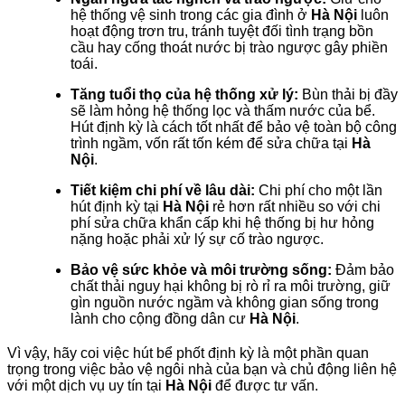
hệ thống vệ sinh trong các gia đình ở
Hà Nội
luôn
hoạt động trơn tru, tránh tuyệt đối tình trạng bồn
cầu hay cống thoát nước bị trào ngược gây phiền
toái.
Tăng tuổi thọ của hệ thống xử lý:
Bùn thải bị đầy
sẽ làm hỏng hệ thống lọc và thấm nước của bể.
Hút định kỳ là cách tốt nhất để bảo vệ toàn bộ công
trình ngầm, vốn rất tốn kém để sửa chữa tại
Hà
Nội
.
Tiết kiệm chi phí về lâu dài:
Chi phí cho một lần
hút định kỳ tại
Hà Nội
rẻ hơn rất nhiều so với chi
phí sửa chữa khẩn cấp khi hệ thống bị hư hỏng
nặng hoặc phải xử lý sự cố trào ngược.
Bảo vệ sức khỏe và môi trường sống:
Đảm bảo
chất thải nguy hại không bị rò rỉ ra môi trường, giữ
gìn nguồn nước ngầm và không gian sống trong
lành cho cộng đồng dân cư
Hà Nội
.
Vì vậy, hãy coi việc hút bể phốt định kỳ là một phần quan
trọng trong việc bảo vệ ngôi nhà của bạn và chủ động liên hệ
với một dịch vụ uy tín tại
Hà Nội
để được tư vấn.