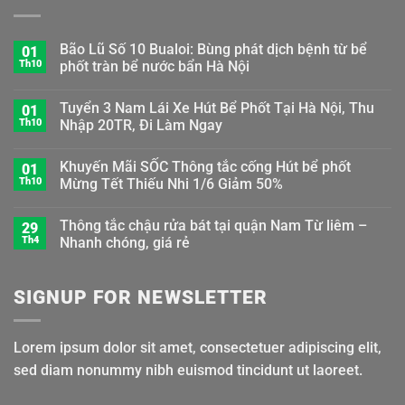
Bão Lũ Số 10 Bualoi: Bùng phát dịch bệnh từ bể
01
Th10
phốt tràn bể nước bẩn Hà Nội
Tuyển 3 Nam Lái Xe Hút Bể Phốt Tại Hà Nội, Thu
01
Th10
Nhập 20TR, Đi Làm Ngay
Khuyến Mãi SỐC Thông tắc cống Hút bể phốt
01
Th10
Mừng Tết Thiếu Nhi 1/6 Giảm 50%
Thông tắc chậu rửa bát tại quận Nam Từ liêm –
29
Th4
Nhanh chóng, giá rẻ
SIGNUP FOR NEWSLETTER
Lorem ipsum dolor sit amet, consectetuer adipiscing elit,
sed diam nonummy nibh euismod tincidunt ut laoreet.