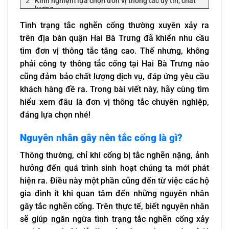
Kinh nghiệm lựa chọn đơn vị thông tắc uy tín, chất
lượng
Dấu hiệu nhận biết công ty thông tắc lừa đảo
Tình trạng tắc nghẽn cống thường xuyên xảy ra
Kinh nghiệm lựa chọn đơn vị thông tắc uy tín,
trên địa bàn quận Hai Bà Trưng đã khiến nhu cầu
đáng tin cậy
tìm đơn vị thông tắc tăng cao. Thế nhưng, không
Đơn vị thông tắc cống tại Hai Bà Trưng uy tín, cam
phải công ty thông tắc cống tại Hai Bà Trưng nào
kết triệt để – Tấn Phát
cũng đảm bảo chất lượng dịch vụ, đáp ứng yêu cầu
Các dịch vụ Tấn Phát đang cung cấp
khách hàng đề ra. Trong bài viết này, hãy cùng tìm
Ưu điểm nổi bật của dịch vụ thông tắc cống
Tấn Phát
hiểu xem đâu là đơn vị thông tắc chuyên nghiệp,
Cam kết của Tấn Phát về dịch vụ thông tắc
đáng lựa chọn nhé!
cống
Giá thông tắc cống tại Hai Bà Trưng bao nhiêu?
Nguyên nhân gây nên tắc cống là gì?
Thông thường, chỉ khi cống bị tắc nghẽn nặng, ảnh
hưởng đến quá trình sinh hoạt chúng ta mới phát
hiện ra. Điều này một phần cũng đến từ việc các hộ
gia đình ít khi quan tâm đến những nguyên nhân
gây tắc nghẽn cống. Trên thực tế, biết nguyên nhân
sẽ giúp ngăn ngừa tình trạng tắc nghẽn cống xảy