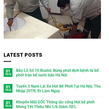
LATEST POSTS
Bão Lũ Số 10 Bualoi: Bùng phát dịch bệnh từ bể
01
Th10
phốt tràn bể nước bẩn Hà Nội
Tuyển 3 Nam Lái Xe Hút Bể Phốt Tại Hà Nội, Thu
01
Th10
Nhập 20TR, Đi Làm Ngay
Khuyến Mãi SỐC Thông tắc cống Hút bể phốt
01
Th10
Mừng Tết Thiếu Nhi 1/6 Giảm 50%