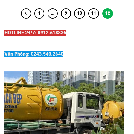
1
…
9
10
11
12
HOTLINE 24/7: 0912.618836
Văn Phòng: 0243.540.2640