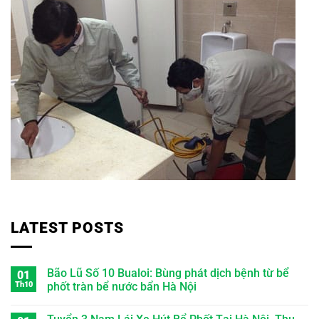
LATEST POSTS
Bão Lũ Số 10 Bualoi: Bùng phát dịch bệnh từ bể
01
Th10
phốt tràn bể nước bẩn Hà Nội