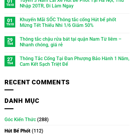
Tuyển 3 Nam Lái Xe Hút Bể Phốt Tại Hà Nội, Thu
01
Th10
Nhập 20TR, Đi Làm Ngay
Khuyến Mãi SỐC Thông tắc cống Hút bể phốt
01
Th10
Mừng Tết Thiếu Nhi 1/6 Giảm 50%
Thông tắc chậu rửa bát tại quận Nam Từ liêm –
29
Th4
Nhanh chóng, giá rẻ
Thông Tắc Cống Tại Đan Phượng Bảo Hành 1 Năm,
27
Th4
Cam Kết Sạch Triệt Để
RECENT COMMENTS
DANH MỤC
Góc Kiến Thức
(288)
Hút Bể Phốt
(112)