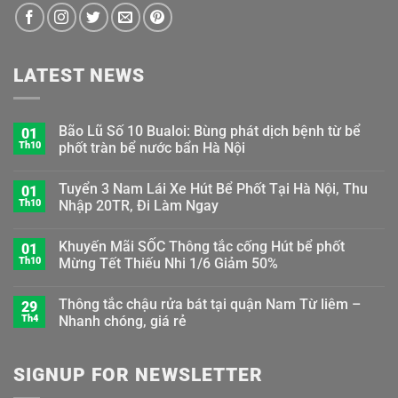
LATEST NEWS
Bão Lũ Số 10 Bualoi: Bùng phát dịch bệnh từ bể
01
Th10
phốt tràn bể nước bẩn Hà Nội
Tuyển 3 Nam Lái Xe Hút Bể Phốt Tại Hà Nội, Thu
01
Th10
Nhập 20TR, Đi Làm Ngay
Khuyến Mãi SỐC Thông tắc cống Hút bể phốt
01
Th10
Mừng Tết Thiếu Nhi 1/6 Giảm 50%
Thông tắc chậu rửa bát tại quận Nam Từ liêm –
29
Th4
Nhanh chóng, giá rẻ
SIGNUP FOR NEWSLETTER