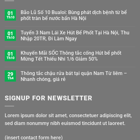
Bão Lũ Số 10 Bualoi: Bùng phát dịch bệnh từ bể
01
Th10
phốt tràn bể nước bẩn Hà Nội
Tuyển 3 Nam Lái Xe Hút Bể Phốt Tại Hà Nội, Thu
01
Th10
Nhập 20TR, Đi Làm Ngay
Khuyến Mãi SỐC Thông tắc cống Hút bể phốt
01
Th10
Mừng Tết Thiếu Nhi 1/6 Giảm 50%
Thông tắc chậu rửa bát tại quận Nam Từ liêm –
29
Th4
Nhanh chóng, giá rẻ
SIGNUP FOR NEWSLETTER
Lorem ipsum dolor sit amet, consectetuer adipiscing elit,
sed diam nonummy nibh euismod tincidunt ut laoreet.
(insert contact form here)