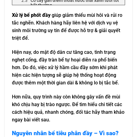
Cỏ cây gần điểm thoát nước thải xanh tươi tốt
bất thường
Nồng độ Nitrat tăng đột ngột và vượt mức cao
Xử lý bể phốt đầy
giúp giảm thiểu mùi hôi và rủi ro
Que đo mức chất thải hữu cơ trong bể chứa
tắc nghẽn. Khách hàng hãy liên hệ với dịch vụ vệ
của hệ thống xử lý bể phốt cao
sinh môi trường uy tín để được hỗ trợ & giải quyết
Nước thải hàm cầu tràn ra ngoài
triệt để.
3+ cách xử lý bể phốt đầy hiệu quả cao, nhanh siêu
tốc
Hiện nay, do mật độ dân cư tăng cao, tình trạng
Liên hệ ngay với dịch vụ xử lý bể phốt đầy
nghẹt cống, đầy tràn bể tự hoại diễn ra phổ biến
Khắc phục hầm cầu đầy bằng thuốc chuyên
hơn. Do đó, việc xử lý hầm cầu đầy sớm khi phát
dụng
hiện các hiện tượng sẽ giúp hệ thống hoạt động
Men vi sinh giúp xử lý bể phốt đầy
được thêm một thời gian dài & không lo bị tắc bể.
Trộn Baking Soda + giấm/chanh khắc phục
hầm cầu đầy
Hơn nữa, quy trình này còn không gây vấn đề mùi
Gọi ngay Tấn Phát để xử lý bể phốt đầy
khó chịu hay bị trào ngược. Để tìm hiểu chi tiết các
cách hiệu quả, nhanh chóng, đối tác hãy tham khảo
ngay bài viết sau.
Nguyên nhân bể tiêu phân đầy – Vì sao?