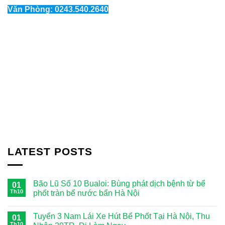
Văn Phòng: 0243.540.2640
LATEST POSTS
Bão Lũ Số 10 Bualoi: Bùng phát dịch bệnh từ bể
01
Th10
phốt tràn bể nước bẩn Hà Nội
Tuyển 3 Nam Lái Xe Hút Bể Phốt Tại Hà Nội, Thu
01
Th10