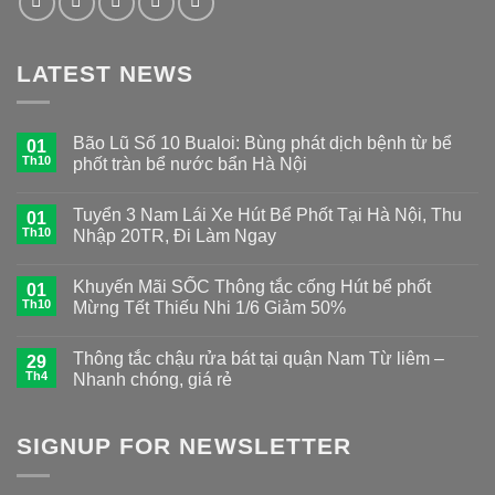
LATEST NEWS
Bão Lũ Số 10 Bualoi: Bùng phát dịch bệnh từ bể
01
Th10
phốt tràn bể nước bẩn Hà Nội
Tuyển 3 Nam Lái Xe Hút Bể Phốt Tại Hà Nội, Thu
01
Th10
Nhập 20TR, Đi Làm Ngay
Khuyến Mãi SỐC Thông tắc cống Hút bể phốt
01
Th10
Mừng Tết Thiếu Nhi 1/6 Giảm 50%
Thông tắc chậu rửa bát tại quận Nam Từ liêm –
29
Th4
Nhanh chóng, giá rẻ
SIGNUP FOR NEWSLETTER