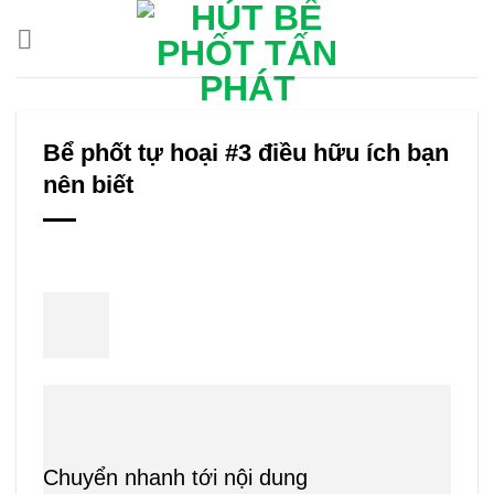
Bỏ
qua
nội
dung
Bể phốt tự hoại #3 điều hữu ích bạn
nên biết
Chuyển nhanh tới nội dung