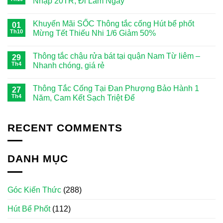
Nhập 20TR, Đi Làm Ngay
Khuyến Mãi SỐC Thông tắc cống Hút bể phốt
01
Th10
Mừng Tết Thiếu Nhi 1/6 Giảm 50%
Thông tắc chậu rửa bát tại quận Nam Từ liêm –
29
Th4
Nhanh chóng, giá rẻ
Thông Tắc Cống Tại Đan Phượng Bảo Hành 1
27
Th4
Năm, Cam Kết Sạch Triệt Để
RECENT COMMENTS
DANH MỤC
Góc Kiến Thức
(288)
Hút Bể Phốt
(112)