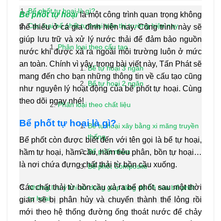
Bể phốt tự hoại là gì?
Bể phốt tự hoại
là một công trình quan trọng không
Các loại bể phốt tự hoại trên thị trường hiện nay
thể thiếu ở cá gia đình hiện nay. Công trình này sẽ
giúp lưu trữ và xử lý nước thải để đảm bảo nguồn
Phân loại theo cấu tạo
nước khi được xả ra ngoài môi trường luôn ở mức
an toàn. Chính vì vậy, trong bài viết này, Tấn Phát sẽ
Bể tự hoại 3 ngăn
mang đến cho bạn những thông tin về cấu tạo cũng
Bể tự hoại 2 ngăn
như nguyên lý hoạt động của bể phốt tự hoại. Cùng
theo dõi ngay nhé!
Phân loại theo chất liệu
Bể phốt tự hoại là gì?
Bể tự hoại xây bằng xi măng truyền
thống
Bể phốt còn được biết đến với tên gọi là bể tự hoại,
Bể phốt nhựa
hầm tự hoại, hầm cầu, hầm tiêu phân, bồn tự hoại…
là nơi chứa đựng chất thải từ bồn cầu xuống.
Bể phốt Composite
Các chất thải từ bồn cầu xả ra bể phốt, sau một thời
Những lưu ý khi sử dụng giúp tăng độ bề của bể phốt
tự hoại
gian sẽ bị phân hủy và chuyển thành thể lỏng rồi
mới theo hệ thống đường ống thoát nước để chảy