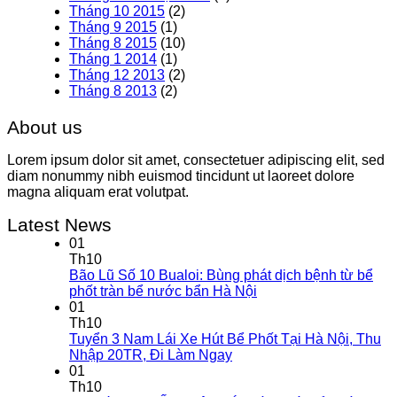
Tháng 10 2015
(2)
Tháng 9 2015
(1)
Tháng 8 2015
(10)
Tháng 1 2014
(1)
Tháng 12 2013
(2)
Tháng 8 2013
(2)
About us
Lorem ipsum dolor sit amet, consectetuer adipiscing elit, sed
diam nonummy nibh euismod tincidunt ut laoreet dolore
magna aliquam erat volutpat.
Latest News
01
Th10
Bão Lũ Số 10 Bualoi: Bùng phát dịch bệnh từ bể
phốt tràn bể nước bẩn Hà Nội
01
Th10
Tuyển 3 Nam Lái Xe Hút Bể Phốt Tại Hà Nội, Thu
Nhập 20TR, Đi Làm Ngay
01
Th10