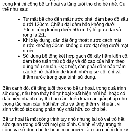
trong khi thi công bể tự hoại và tăng tuổi thọ cho bể nhé. Cụ
thể như sau:
Từ mặt bể cho đến mặt nước phải đảm bảo độ sâu
dưới 120cm. Chiều dài đảm bảo không dưới
70cm, rộng không dưới 50cm. Tỷ lệ giữa dài và
rộng là 2:1.
Khi xây dựng, cần đặt ống thoát nước cách mặt
nước khoảng 30cm, không được đặt ống dưới mặt
nước.
Sử dụng bê tông kết hợp gạch để xây hầm kiên cố,
đảm bảo tuân thủ độ dày và độ cao của hầm theo
đúng tiêu chuẩn. Đặc biệt, cần phải đảm bảo trám
các kẽ hở thật kín để tránh những sự cố rò rỉ và
thấm nước trong quá trình sử dụng.
Bên cạnh đó, để tăng tuổi thọ cho bể tự hoại, trong quá trình
sử dụng, nếu bạn thấy bể tự hoại xuất hiện mùi hôi hoặc có
dấu hiệu nhanh đầy thì bạn cần triển khai các giải pháp như
thông tắc hầm cầu, hút hầm cầu và tăng thêm vi khuẩn, vi
sinh vật có tác dụng phân hủy chất hữu cơ cho bể.
Bể tự hoại là một công trình tuy nhỏ nhưng lại có vai trò hết
sức quan trong đối với mọi gia đình. Chính vì vậy, trong thi
công và sử dụng bể tự hoại, mọi người cần cần chú ý đến kỹ