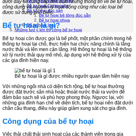
Bể tự hoại dạng bê tông
dưới đây sẽ cung cấp đến bạn những thông tin về bể tự hoại,
Bể tự hoại Composite
công dụng và nguyên lý hoạt động cũng như các loại bể
Bể tự hoại đúc sẵn
được sử dụng phổ biến.
Bể tự hoại bê tông đúc sẵn
Bể tự hoại nhựa
Bể tự hoại là gì?
Bể tự hoại Inox
Những lưu ý khi thi công bể tự hoại
Bể tự hoại còn được gọi là bể phốt, một phần chính trong hệ
thống tự hoại tại chỗ, thực hiện hai chức năng chính là lắng
nước thải và lên men cặn lắng. Hệ thống tự hoại là hệ thống
xử lý nước thải quy mô nhỏ, áp dụng với hệ thống xử lý của
các gia đình hiện nay.
Bể tự hoại là gì được nhiều người quan tâm hiện nay
Với những ngôi nhà có diện tích rộng, bể tự hoại thường
được đặt trước sân nhà hoặc thoát nước thải ra vườn để
đảm bảo sạch sẽ và phù hợp phong thủy. Ngược lại, với
những gia đình hạn chế về diện tích, bể tự hoại nên đặt dưới
chân cầu thang, điều này giúp giảm xung sát cho gia đình.
Công dụng của bể tự hoại
Việc thải chất thải sinh hoạt của các thành viên trong gia