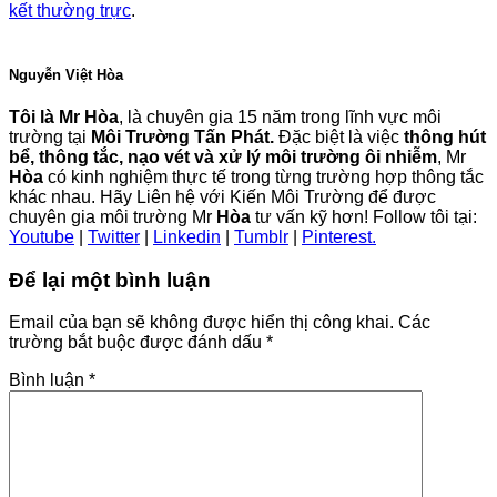
kết thường trực
.
Nguyễn Việt Hòa
Tôi là Mr Hòa
, là chuyên gia 15 năm trong lĩnh vực môi
trường tại
Môi Trường Tấn Phát.
Đặc biệt là việc
thông hút
bể, thông tắc, nạo vét và xử lý môi trường ôi nhiễm
, Mr
Hòa
có kinh nghiệm thực tế trong từng trường hợp thông tắc
khác nhau. Hãy Liên hệ với Kiến Môi Trường để được
chuyên gia môi trường Mr
Hòa
tư vấn kỹ hơn! Follow tôi tại:
Youtube
|
Twitter
|
Linkedin
|
Tumblr
|
Pinterest.
Để lại một bình luận
Email của bạn sẽ không được hiển thị công khai.
Các
trường bắt buộc được đánh dấu
*
Bình luận
*