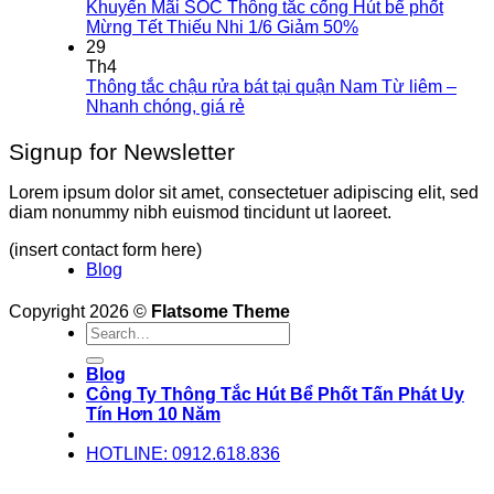
Khuyến Mãi SỐC Thông tắc cống Hút bể phốt
Mừng Tết Thiếu Nhi 1/6 Giảm 50%
29
Th4
Thông tắc chậu rửa bát tại quận Nam Từ liêm –
Nhanh chóng, giá rẻ
Signup for Newsletter
Lorem ipsum dolor sit amet, consectetuer adipiscing elit, sed
diam nonummy nibh euismod tincidunt ut laoreet.
(insert contact form here)
Blog
Copyright 2026 ©
Flatsome Theme
Blog
Công Ty Thông Tắc Hút Bể Phốt Tấn Phát Uy
Tín Hơn 10 Năm
HOTLINE: 0912.618.836