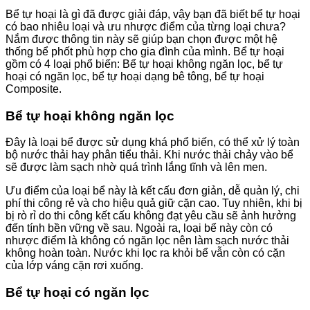
Bể tự hoại là gì đã được giải đáp, vậy bạn đã biết bể tự hoại
có bao nhiêu loại và ưu nhược điểm của từng loại chưa?
Nắm được thông tin này sẽ giúp bạn chọn được một hệ
thống bể phốt phù hợp cho gia đình của mình. Bể tự hoại
gồm có 4 loại phổ biến: Bể tự hoại không ngăn lọc, bể tự
hoại có ngăn lọc, bể tự hoại dạng bê tông, bể tự hoại
Composite.
Bể tự hoại không ngăn lọc
Đây là loại bể được sử dụng khá phổ biến, có thể xử lý toàn
bộ nước thải hay phân tiểu thải. Khi nước thải chảy vào bể
sẽ được làm sạch nhờ quá trình lắng tĩnh và lên men.
Ưu điểm của loại bể này là kết cấu đơn giản, dễ quản lý, chi
phí thi công rẻ và cho hiệu quả giữ cặn cao. Tuy nhiên, khi bị
bị rò rỉ do thi công kết cấu không đạt yêu cầu sẽ ảnh hưởng
đến tính bền vững về sau. Ngoài ra, loại bể này còn có
nhược điểm là không có ngăn lọc nên làm sạch nước thải
không hoàn toàn. Nước khi lọc ra khỏi bể vẫn còn có cặn
của lớp váng cặn rơi xuống.
Bể tự hoại có ngăn lọc