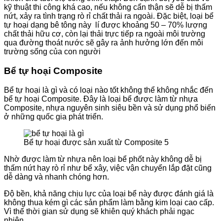
kỹ thuật thi công khá cao, nếu không cẩn thận sẽ dễ bị thấm
nứt, xảy ra tình trạng rò rỉ chất thải ra ngoài. Đặc biệt, loại bể
tự hoại dạng bê tông này lí được khoảng 50 – 70% lượng
chất thải hữu cơ, còn lại thải trực tiếp ra ngoài môi trường
qua đường thoát nước sẽ gây ra ảnh hưởng lớn đến môi
trường sống của con người
Bể tự hoại Composite
Bể tự hoại là gì và có loại nào tốt không thể không nhắc đến
bể tự hoại Composite. Đây là loại bể được làm từ nhựa
Composite, nhựa nguyên sinh siêu bền và sử dụng phổ biến
ở những quốc gia phát triển.
Bể tự hoại được sản xuất từ Composite 5
Nhờ được làm từ nhựa nên loại bể phốt này không dễ bị
thấm nứt hay rò rỉ như bể xây, việc vận chuyển lắp đặt cũng
dễ dàng và nhanh chóng hơn.
Độ bền, khả năng chịu lực của loại bể này được đánh giá là
không thua kém gì các sản phẩm làm bằng kim loại cao cấp.
Vì thế thời gian sử dụng sẽ khiên quý khách phải ngạc
nhiên.