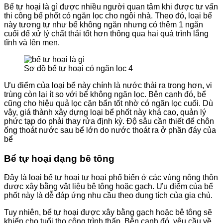
Bể tự hoại là gì được nhiều người quan tâm khi được tư vấn
thi công bể phốt có ngăn lọc cho ngôi nhà. Theo đó, loại bể
này tương tự như bể không ngăn nhưng có thêm 1 ngăn
cuối để xử lý chất thải tốt hơn thông qua hai quá trình lắng
tĩnh và lên men.
Sơ đồ bể tự hoại có ngăn lọc 4
Ưu điểm của loại bể này chính là nước thải ra trong hơn, vi
trùng còn lại ít so với bể không ngăn lọc. Bên cạnh đó, bể
cũng cho hiệu quả lọc cặn bẩn tốt nhờ có ngăn lọc cuối. Dù
vậy, giá thành xây dựng loại bể phốt này khá cao, quản lý
phức tạp do phải thay rửa định kỳ. Độ sâu cần thiết để chôn
ống thoát nước sau bể lớn do nước thoát ra ở phần đáy của
bể
Bể tự hoại dạng bê tông
Đây là loại bể tự hoại tự hoại phổ biến ở các vùng nông thôn
được xây bằng vật liệu bê tông hoặc gạch. Ưu điểm của bể
phốt này là dễ đáp ứng nhu cầu theo dung tích của gia chủ.
Tuy nhiên, bể tự hoại được xây bằng gạch hoặc bê tông sẽ
khiến cho tuổi thọ công trình thấp. Bên cạnh đó, yêu cầu về