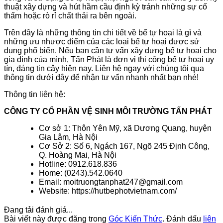
thuật xây dựng và hút hầm cầu định kỳ tránh những sự cố
thấm hoặc rò rỉ chất thải ra bên ngoài.
Trên đây là những thông tin chi tiết về bể tự hoại là gì và
những ưu nhược điểm của các loại bể tự hoại được sử
dụng phổ biến. Nếu bạn cần tư vấn xây dựng bể tự hoại cho
gia đình của mình, Tấn Phát là đơn vị thi công bể tự hoại uy
tín, đáng tin cậy hiện nay. Liên hệ ngay với chúng tôi qua
thông tin dưới đây để nhận tư vấn nhanh nhất bạn nhé!
Thông tin liên hệ:
CÔNG TY CỔ PHẦN VỆ SINH MÔI TRƯỜNG TẤN PHÁT
Cơ sở 1: Thôn Yên Mỹ, xã Dương Quang, huyện
Gia Lâm, Hà Nội
Cơ Sở 2: Số 6, Ngách 167, Ngõ 245 Định Công,
Q. Hoàng Mai, Hà Nội
Hotline: 0912.618.836
Home: (0243).542.0640
Email: moitruongtanphat247@gmail.com
Website: https://hutbephotvietnam.com/
Đang tải đánh giá...
Bài viết này được đăng trong
Góc Kiến Thức
. Đánh dấu
liên