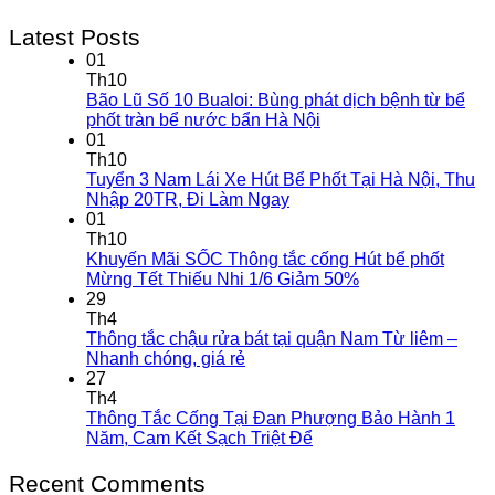
Latest Posts
01
Th10
Bão Lũ Số 10 Bualoi: Bùng phát dịch bệnh từ bể
phốt tràn bể nước bẩn Hà Nội
01
Th10
Tuyển 3 Nam Lái Xe Hút Bể Phốt Tại Hà Nội, Thu
Nhập 20TR, Đi Làm Ngay
01
Th10
Khuyến Mãi SỐC Thông tắc cống Hút bể phốt
Mừng Tết Thiếu Nhi 1/6 Giảm 50%
29
Th4
Thông tắc chậu rửa bát tại quận Nam Từ liêm –
Nhanh chóng, giá rẻ
27
Th4
Thông Tắc Cống Tại Đan Phượng Bảo Hành 1
Năm, Cam Kết Sạch Triệt Để
Recent Comments