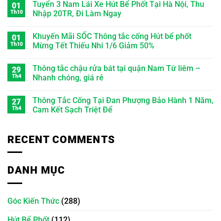
Tuyển 3 Nam Lái Xe Hút Bể Phốt Tại Hà Nội, Thu
01
Th10
Nhập 20TR, Đi Làm Ngay
Khuyến Mãi SỐC Thông tắc cống Hút bể phốt
01
Th10
Mừng Tết Thiếu Nhi 1/6 Giảm 50%
Thông tắc chậu rửa bát tại quận Nam Từ liêm –
29
Th4
Nhanh chóng, giá rẻ
Thông Tắc Cống Tại Đan Phượng Bảo Hành 1 Năm,
27
Th4
Cam Kết Sạch Triệt Để
RECENT COMMENTS
DANH MỤC
Góc Kiến Thức
(288)
Hút Bể Phốt
(112)