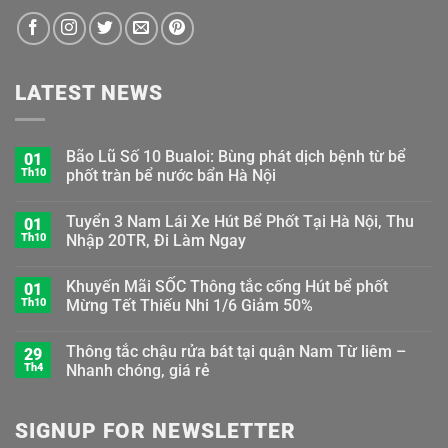
LATEST NEWS
Bão Lũ Số 10 Bualoi: Bùng phát dịch bệnh từ bể
01
Th10
phốt tràn bể nước bẩn Hà Nội
Tuyển 3 Nam Lái Xe Hút Bể Phốt Tại Hà Nội, Thu
01
Th10
Nhập 20TR, Đi Làm Ngay
Khuyến Mãi SỐC Thông tắc cống Hút bể phốt
01
Th10
Mừng Tết Thiếu Nhi 1/6 Giảm 50%
Thông tắc chậu rửa bát tại quận Nam Từ liêm –
29
Th4
Nhanh chóng, giá rẻ
SIGNUP FOR NEWSLETTER