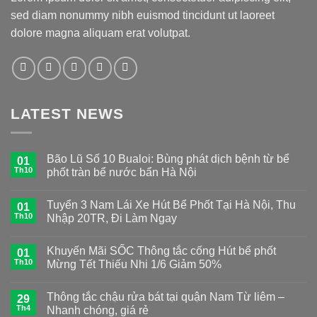
sed diam nonummy nibh euismod tincidunt ut laoreet
dolore magna aliquam erat volutpat.
LATEST NEWS
Bão Lũ Số 10 Bualoi: Bùng phát dịch bệnh từ bể
01
Th10
phốt tràn bể nước bẩn Hà Nội
Tuyển 3 Nam Lái Xe Hút Bể Phốt Tại Hà Nội, Thu
01
Th10
Nhập 20TR, Đi Làm Ngay
Khuyến Mãi SỐC Thông tắc cống Hút bể phốt
01
Th10
Mừng Tết Thiếu Nhi 1/6 Giảm 50%
Thông tắc chậu rửa bát tại quận Nam Từ liêm –
29
Th4
Nhanh chóng, giá rẻ