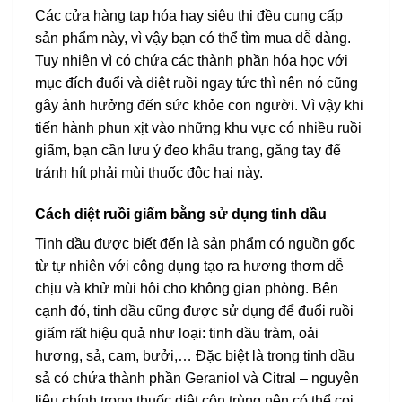
Các cửa hàng tạp hóa hay siêu thị đều cung cấp
sản phẩm này, vì vậy bạn có thể tìm mua dễ dàng.
Tuy nhiên vì có chứa các thành phần hóa học với
mục đích đuổi và diệt ruồi ngay tức thì nên nó cũng
gây ảnh hưởng đến sức khỏe con người. Vì vậy khi
tiến hành phun xịt vào những khu vực có nhiều ruồi
giấm, bạn cần lưu ý đeo khẩu trang, găng tay để
tránh hít phải mùi thuốc độc hại này.
Cách diệt ruồi giấm bằng sử dụng tinh dầu
Tinh dầu được biết đến là sản phẩm có nguồn gốc
từ tự nhiên với công dụng tạo ra hương thơm dễ
chịu và khử mùi hôi cho không gian phòng. Bên
cạnh đó, tinh dầu cũng được sử dụng để đuổi ruồi
giấm rất hiệu quả như loại: tinh dầu tràm, oải
hương, sả, cam, bưởi,… Đặc biệt là trong tinh dầu
sả có chứa thành phần Geraniol và Citral – nguyên
liệu chính trong thuốc diệt côn trùng nên có thể coi