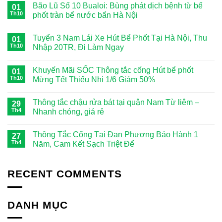
Bão Lũ Số 10 Bualoi: Bùng phát dịch bệnh từ bể
01
Th10
phốt tràn bể nước bẩn Hà Nội
Tuyển 3 Nam Lái Xe Hút Bể Phốt Tại Hà Nội, Thu
01
Th10
Nhập 20TR, Đi Làm Ngay
Khuyến Mãi SỐC Thông tắc cống Hút bể phốt
01
Th10
Mừng Tết Thiếu Nhi 1/6 Giảm 50%
Thông tắc chậu rửa bát tại quận Nam Từ liêm –
29
Th4
Nhanh chóng, giá rẻ
Thông Tắc Cống Tại Đan Phượng Bảo Hành 1
27
Th4
Năm, Cam Kết Sạch Triệt Để
RECENT COMMENTS
DANH MỤC