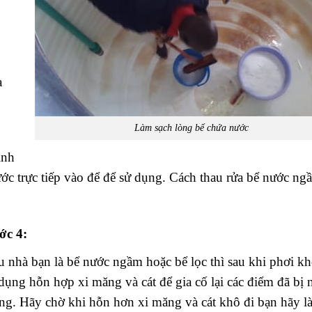
a
Làm sạch lòng bể chứa nước
ình
ước trực tiếp vào để để sử dụng. Cách thau rửa bể nước ng
ớc 4:
 nhà bạn là bể nước ngầm hoặc bể lọc thì sau khi phơi k
dụng hỗn hợp xi măng và cát để gia cố lại các điểm đã bị 
g. Hãy chờ khi hỗn hơn xi măng và cát khô đi bạn hãy l