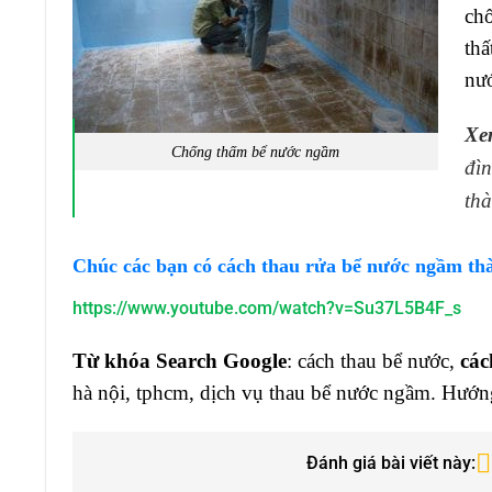
ch
thấ
nư
Xe
Chống thấm bể nước ngầm
đì
thà
Chúc các bạn có cách thau rửa bể nước ngầm thà
https://www.youtube.com/watch?v=Su37L5B4F_s
Từ khóa Search Google
: cách thau bể nước,
các
hà nội, tphcm, dịch vụ thau bể nước ngầm. Hướn
Đánh giá bài viết này: