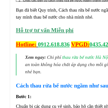
Chúc các bạn có cách thau rửa bể nước ngầm thành côn
Bạn đã biết Quy trình, Cách thau rửa bể nước ngầ
tay mình thau bể nước cho nhà mình nhé.
Hỗ trợ tư vấn Miễn phí
Hotline:
0912.618.836
VPGD:
0435.42
Xem ngay:
Chi phí
thau rửa bể nước Hà Nộ
an toàn không hóa chất áp dụng cho mỗi gi
nhé bạn.
Cách thau rửa bể nước ngầm như sau
Bước 1:
Chuẩn bị các dụng cụ vệ sinh, bảo hộ cần thiết n