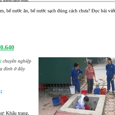
g, đúng cách nhất.
m, bể nước ăn, bể nước sạch đúng cách chưa? Đọc bài viết
0.640
i
chuyên nghiệp
a đình ở đây
:
hư: Khẩu trang,