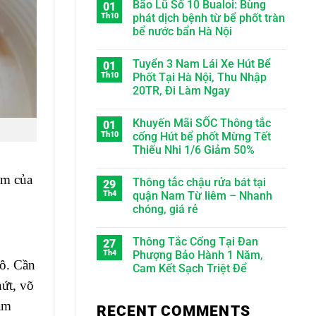
Bão Lũ Số 10 Bualoi: Bùng
01
Th10
phát dịch bệnh từ bể phốt tràn
bể nước bẩn Hà Nội
Tuyển 3 Nam Lái Xe Hút Bể
01
Th10
Phốt Tại Hà Nội, Thu Nhập
20TR, Đi Làm Ngay
Khuyến Mãi SỐC Thông tắc
01
Th10
cống Hút bể phốt Mừng Tết
Thiếu Nhi 1/6 Giảm 50%
ầm của
Thông tắc chậu rửa bát tại
29
Th4
quận Nam Từ liêm – Nhanh
chóng, giá rẻ
Thông Tắc Cống Tại Đan
27
Th4
Phượng Bảo Hành 1 Năm,
hô. Cần
Cam Kết Sạch Triệt Để
nứt, võ
àm
RECENT COMMENTS