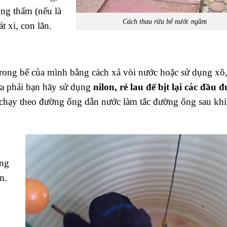
ống thấm (nếu là
Cách thau rửa bể nước ngầm
t xi, con lăn.
 trong bể của mình bằng cách xả vòi nước hoặc sử dụng xô,
ừa phải bạn hãy sử dụng
nilon, rẻ lau để bịt lại các đầu 
sẽ chạy theo đường ống dẫn nước làm tắc đường ống sau kh
ong
m.