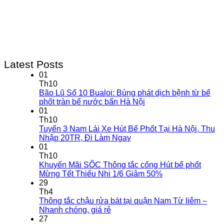
Latest Posts
01
Th10
Bão Lũ Số 10 Bualoi: Bùng phát dịch bệnh từ bể
phốt tràn bể nước bẩn Hà Nội
01
Th10
Tuyển 3 Nam Lái Xe Hút Bể Phốt Tại Hà Nội, Thu
Nhập 20TR, Đi Làm Ngay
01
Th10
Khuyến Mãi SỐC Thông tắc cống Hút bể phốt
Mừng Tết Thiếu Nhi 1/6 Giảm 50%
29
Th4
Thông tắc chậu rửa bát tại quận Nam Từ liêm –
Nhanh chóng, giá rẻ
27