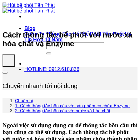
Bỏ
qua
nội
dung
Blog
Cách thông tắc bể phốt với nước xả
Công Ty Thông Tắc Hút Bể Phốt Tấn Phát Uy
Tín Hơn 10 Năm
hóa chất và Enzyme
HOTLINE: 0912.618.836
Chuyển nhanh tới nội dung
Chuẩn bị
1. Cách thông tắc bồn cầu với sản phẩm có chứa Enzyme
2. Cách thông tắc bồn cầu với nước xả hóa chất
Ngoài việc sử dụng dụng cụ để thông tắc bồn cầu thì
bạn cũng có thể sử dụng. Cách thông tắc bể phốt
với nước xả hóa chất và sản phẩm chứa thành phần