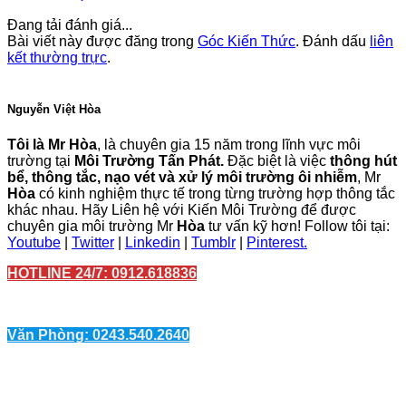
Đang tải đánh giá...
Bài viết này được đăng trong
Góc Kiến Thức
. Đánh dấu
liên
kết thường trực
.
Nguyễn Việt Hòa
Tôi là Mr Hòa
, là chuyên gia 15 năm trong lĩnh vực môi
trường tại
Môi Trường Tấn Phát.
Đặc biệt là việc
thông hút
bể, thông tắc, nạo vét và xử lý môi trường ôi nhiễm
, Mr
Hòa
có kinh nghiệm thực tế trong từng trường hợp thông tắc
khác nhau. Hãy Liên hệ với Kiến Môi Trường để được
chuyên gia môi trường Mr
Hòa
tư vấn kỹ hơn! Follow tôi tại:
Youtube
|
Twitter
|
Linkedin
|
Tumblr
|
Pinterest.
HOTLINE 24/7: 0912.618836
Văn Phòng: 0243.540.2640