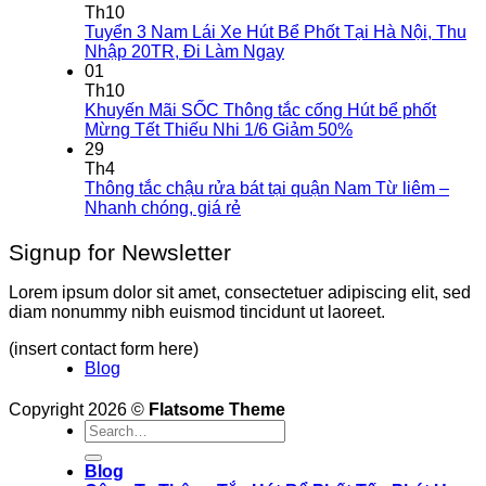
Th10
Tuyển 3 Nam Lái Xe Hút Bể Phốt Tại Hà Nội, Thu
Nhập 20TR, Đi Làm Ngay
01
Th10
Khuyến Mãi SỐC Thông tắc cống Hút bể phốt
Mừng Tết Thiếu Nhi 1/6 Giảm 50%
29
Th4
Thông tắc chậu rửa bát tại quận Nam Từ liêm –
Nhanh chóng, giá rẻ
Signup for Newsletter
Lorem ipsum dolor sit amet, consectetuer adipiscing elit, sed
diam nonummy nibh euismod tincidunt ut laoreet.
(insert contact form here)
Blog
Copyright 2026 ©
Flatsome Theme
Blog