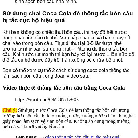
sinh sạch bồn cầu nhà mình.
Sử dụng chai Coca Cola để thông tắc bồn cầu
bị tắc cục bộ hiệu quả
Khi bạn không có chiếc thụt bồn cầu, thì hay đổ hết nước
trong chai bồn cầu đi nhé. Vặn nắp chai lại và bạn quay đít
chai vào trong bồn cầu. Thụt đi thụt lại 3-5 lần/lượt nhé
tương tự như bạn sử dụng thụt – Pittong để thông tắc bồn
cầu. Khi nước rút mạnh thì bạn hãy xả lại nước 1 lần nữa để
điể tắc cụ bộ được đẩy trôi hản xuống bể chứa bể phốt.
Bạn có thể xem cụ thể 2 cách sử dụng coca cola thông tắc
làm sạch bồn cầu trong đoạn video sau:
Video thực tế thông tắc bồn cầu bằng Coca Cola
https://youtu.be/QM-3NcIv90k
Chú ý:
Sử dụng nước Coca Cola để làm thông tắc bồn cầu trong
trường hợp bồn cầu bị khó xuống nước, xuống nước chậm, bị nghẹt
giấy hoặc làm sạch vệ sinh bồn cầu. Không áp dụng trong trường
hợp có vật lạ rơi xuống bồn cầu.
Xem ngay:
15
cách thông tắc bồn cầu bị tắc hiệu quả