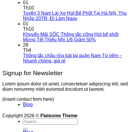
01
Th10
Tuyển 3 Nam Lái Xe Hút Bể Phốt Tại Hà Nội, Thu
Nhập 20TR, Đi Làm Ngay
01
Th10
Khuyến Mãi SỐC Thông tắc cống Hút bể phốt
Mừng Tết Thiếu Nhi 1/6 Giảm 50%
29
Th4
Thông tắc chậu rửa bát tại quận Nam Từ liêm –
Nhanh chóng, giá rẻ
Signup for Newsletter
Lorem ipsum dolor sit amet, consectetuer adipiscing elit, sed
diam nonummy nibh euismod tincidunt ut laoreet.
(insert contact form here)
Blog
Copyright 2026 ©
Flatsome Theme