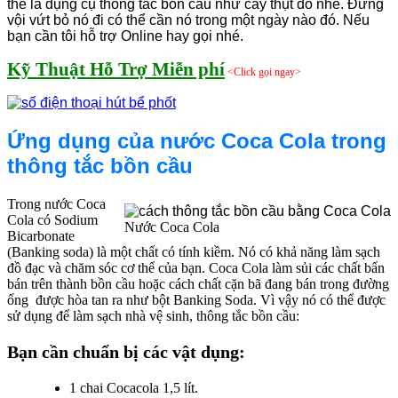
thể là dụng cụ thông tắc bồn cầu như cây thụt đó nhé. Đừng
vội vứt bỏ nó đi có thể cần nó trong một ngày nào đó. Nếu
bạn cần tôi hỗ trợ Online hay gọi nhé.
Kỹ Thuật Hỗ Trợ Miễn phí
<Click gọi ngay>
Ứng dụng của nước Coca Cola trong
thông tắc bồn cầu
Trong nước Coca
Cola có Sodium
Nước Coca Cola
Bicarbonate
(Banking soda) là một chất có tính kiềm. Nó có khả năng làm sạch
đồ đạc và chăm sóc cơ thể của bạn. Coca Cola làm sủi các chất bẩn
bán trên thành bồn cầu hoặc cách chất cặn bã đang bán trong đường
ống được hòa tan ra như bột Banking Soda. Vì vậy nó có thể được
sử dụng để làm sạch nhà vệ sinh, thông tắc bồn cầu:
Bạn cần chuẩn bị các vật dụng:
1 chai Cocacola 1,5 lít.