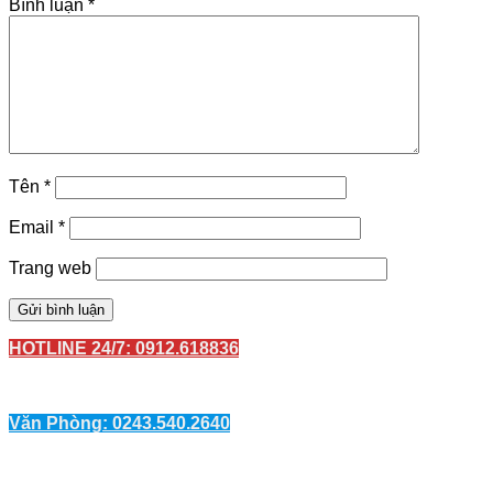
Bình luận
*
Tên
*
Email
*
Trang web
HOTLINE 24/7: 0912.618836
Văn Phòng: 0243.540.2640