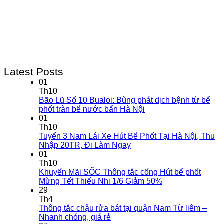
Latest Posts
01
Th10
Bão Lũ Số 10 Bualoi: Bùng phát dịch bệnh từ bể
phốt tràn bể nước bẩn Hà Nội
01
Th10
Tuyển 3 Nam Lái Xe Hút Bể Phốt Tại Hà Nội, Thu
Nhập 20TR, Đi Làm Ngay
01
Th10
Khuyến Mãi SỐC Thông tắc cống Hút bể phốt
Mừng Tết Thiếu Nhi 1/6 Giảm 50%
29
Th4
Thông tắc chậu rửa bát tại quận Nam Từ liêm –
Nhanh chóng, giá rẻ