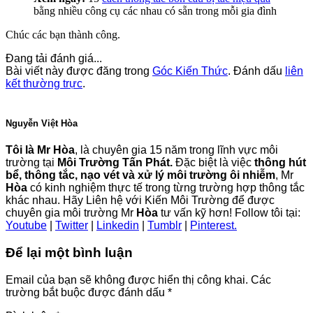
bằng nhiều công cụ các nhau có sẵn trong mỗi gia đình
Chúc các bạn thành công.
Đang tải đánh giá...
Bài viết này được đăng trong
Góc Kiến Thức
. Đánh dấu
liên
kết thường trực
.
Nguyễn Việt Hòa
Tôi là Mr Hòa
, là chuyên gia 15 năm trong lĩnh vực môi
trường tại
Môi Trường Tấn Phát.
Đặc biệt là việc
thông hút
bể, thông tắc, nạo vét và xử lý môi trường ôi nhiễm
, Mr
Hòa
có kinh nghiệm thực tế trong từng trường hợp thông tắc
khác nhau. Hãy Liên hệ với Kiến Môi Trường để được
chuyên gia môi trường Mr
Hòa
tư vấn kỹ hơn! Follow tôi tại:
Youtube
|
Twitter
|
Linkedin
|
Tumblr
|
Pinterest.
Để lại một bình luận
Email của bạn sẽ không được hiển thị công khai.
Các
trường bắt buộc được đánh dấu
*