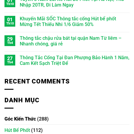
01
Th10
Nhập 20TR, Đi Làm Ngay
Khuyến Mãi SỐC Thông tắc cống Hút bể phốt
01
Th10
Mừng Tết Thiếu Nhi 1/6 Giảm 50%
Thông tắc chậu rửa bát tại quận Nam Từ liêm –
29
Th4
Nhanh chóng, giá rẻ
Thông Tắc Cống Tại Đan Phượng Bảo Hành 1 Năm,
27
Th4
Cam Kết Sạch Triệt Để
RECENT COMMENTS
DANH MỤC
Góc Kiến Thức
(288)
Hút Bể Phốt
(112)