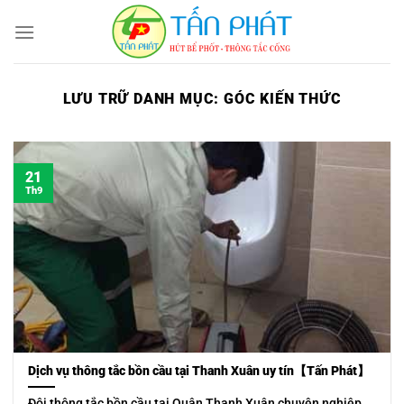
Bỏ
qua
nội
dung
LƯU TRỮ DANH MỤC:
GÓC KIẾN THỨC
21
Th9
Dịch vụ thông tắc bồn cầu tại Thanh Xuân uy tín【Tấn Phát】
Đội thông tắc bồn cầu tại Quận Thanh Xuân chuyên nghiệp