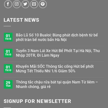
LATEST NEWS
Bão Lũ Số 10 Bualoi: Bùng phát dịch bệnh từ bể
01
Th10
phốt tràn bể nước bẩn Hà Nội
Tuyển 3 Nam Lái Xe Hút Bể Phốt Tại Hà Nội, Thu
01
Th10
Nhập 20TR, Đi Làm Ngay
Khuyến Mãi SỐC Thông tắc cống Hút bể phốt
01
Th10
Mừng Tết Thiếu Nhi 1/6 Giảm 50%
Thông tắc chậu rửa bát tại quận Nam Từ liêm –
29
Th4
Nhanh chóng, giá rẻ
SIGNUP FOR NEWSLETTER