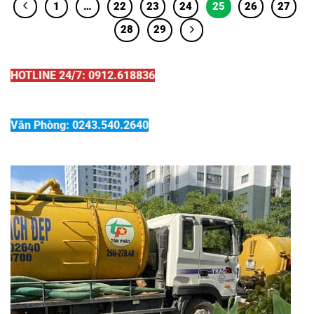
1
…
22
23
24
25
26
27
28
29
HOTLINE 24/7: 0912.618836
Văn Phòng: 0243.540.2640