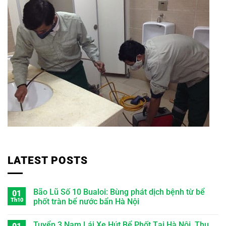
LATEST POSTS
Bão Lũ Số 10 Bualoi: Bùng phát dịch bệnh từ bể
01
Th10
phốt tràn bể nước bẩn Hà Nội
Tuyển 3 Nam Lái Xe Hút Bể Phốt Tại Hà Nội, Thu