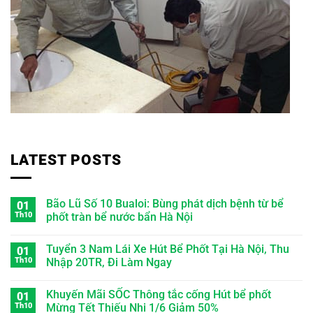
LATEST POSTS
Bão Lũ Số 10 Bualoi: Bùng phát dịch bệnh từ bể
01
Th10
phốt tràn bể nước bẩn Hà Nội
Tuyển 3 Nam Lái Xe Hút Bể Phốt Tại Hà Nội, Thu
01
Th10
Nhập 20TR, Đi Làm Ngay
Khuyến Mãi SỐC Thông tắc cống Hút bể phốt
01
Th10
Mừng Tết Thiếu Nhi 1/6 Giảm 50%