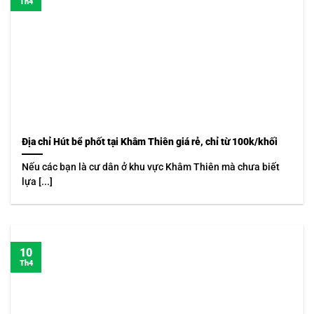
Th4
Địa chỉ Hút bể phốt tại Khâm Thiên giá rẻ, chỉ từ 100k/khối
Nếu các bạn là cư dân ở khu vực Khâm Thiên mà chưa biết
lựa [...]
10
Th4