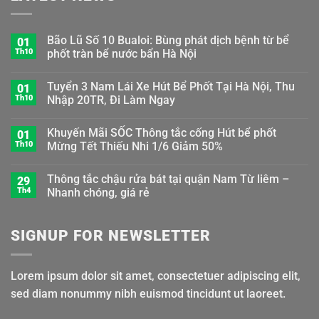
Bão Lũ Số 10 Bualoi: Bùng phát dịch bệnh từ bể
01
Th10
phốt tràn bể nước bẩn Hà Nội
Tuyển 3 Nam Lái Xe Hút Bể Phốt Tại Hà Nội, Thu
01
Th10
Nhập 20TR, Đi Làm Ngay
Khuyến Mãi SỐC Thông tắc cống Hút bể phốt
01
Th10
Mừng Tết Thiếu Nhi 1/6 Giảm 50%
Thông tắc chậu rửa bát tại quận Nam Từ liêm –
29
Th4
Nhanh chóng, giá rẻ
SIGNUP FOR NEWSLETTER
Lorem ipsum dolor sit amet, consectetuer adipiscing elit,
sed diam nonummy nibh euismod tincidunt ut laoreet.