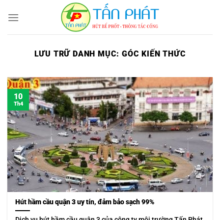
Bỏ
qua
nội
dung
LƯU TRỮ DANH MỤC:
GÓC KIẾN THỨC
10
Th4
Hút hầm cầu quận 3 uy tín, đảm bảo sạch 99%
Dịch vụ hút hầm cầu quận 3 của công ty môi trường Tấn Phát