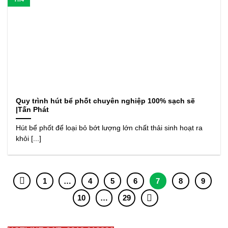
Quy trình hút bể phốt chuyên nghiệp 100% sạch sẽ
|Tấn Phát
Hút bể phốt để loại bỏ bớt lượng lớn chất thải sinh hoạt ra
khỏi [...]
1
…
4
5
6
7
8
9
10
…
29