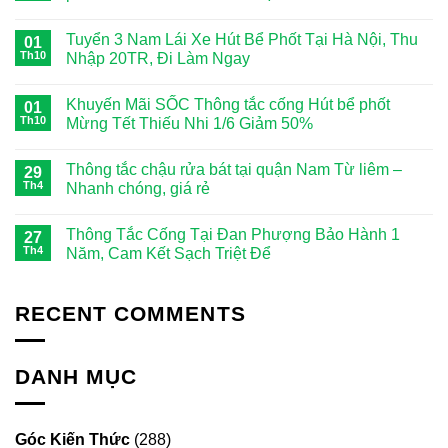
Tuyển 3 Nam Lái Xe Hút Bể Phốt Tại Hà Nội, Thu
01
Th10
Nhập 20TR, Đi Làm Ngay
Khuyến Mãi SỐC Thông tắc cống Hút bể phốt
01
Th10
Mừng Tết Thiếu Nhi 1/6 Giảm 50%
Thông tắc chậu rửa bát tại quận Nam Từ liêm –
29
Th4
Nhanh chóng, giá rẻ
Thông Tắc Cống Tại Đan Phượng Bảo Hành 1
27
Th4
Năm, Cam Kết Sạch Triệt Để
RECENT COMMENTS
DANH MỤC
Góc Kiến Thức
(288)