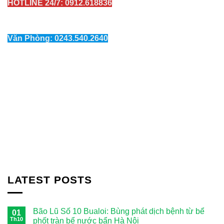
HOTLINE 24/7: 0912.618836
Văn Phòng: 0243.540.2640
LATEST POSTS
Bão Lũ Số 10 Bualoi: Bùng phát dịch bệnh từ bể
01
Th10
phốt tràn bể nước bẩn Hà Nội