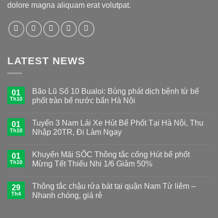
dolore magna aliquam erat volutpat.
LATEST NEWS
Bão Lũ Số 10 Bualoi: Bùng phát dịch bệnh từ bể
01
Th10
phốt tràn bể nước bẩn Hà Nội
Tuyển 3 Nam Lái Xe Hút Bể Phốt Tại Hà Nội, Thu
01
Th10
Nhập 20TR, Đi Làm Ngay
Khuyến Mãi SỐC Thông tắc cống Hút bể phốt
01
Th10
Mừng Tết Thiếu Nhi 1/6 Giảm 50%
Thông tắc chậu rửa bát tại quận Nam Từ liêm –
29
Th4
Nhanh chóng, giá rẻ