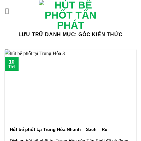
Bỏ
qua
nội
dung
LƯU TRỮ DANH MỤC:
GÓC KIẾN THỨC
10
Th4
Hút bể phốt tại Trung Hòa Nhanh – Sạch – Rẻ
Dịch vụ hút bể phốt tại Trung Hòa của Tấn Phát đã và đang