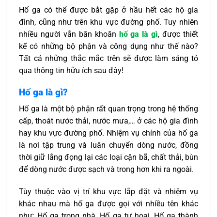
Hố ga có thể được bắt gặp ở hầu hết các hộ gia
Cấu tạo hố ga thoát nước gồm những bộ phận nào?
đình, cũng như trên khu vực đường phố. Tuy nhiên
Những lưu ý khi xây dựng và sử dụng hố ga
nhiều người vẫn băn khoăn
hố ga là gì
, được thiết
Lời kết
kế có những bộ phận và công dụng như thế nào?
Tất cả những thắc mắc trên sẽ được làm sáng tỏ
qua thông tin hữu ích sau đây!
Hố ga là gì?
Hố ga là một bộ phận rất quan trọng trong hệ thống
cấp, thoát nước thải, nước mưa,… ở các hộ gia đình
hay khu vực đường phố. Nhiệm vụ chính của hố ga
là nơi tập trung và luân chuyển dòng nước, đồng
thời giữ lắng đọng lại các loại cặn bã, chất thải, bùn
để dòng nước được sạch và trong hơn khi ra ngoài.
Tùy thuộc vào vị trí khu vực lắp đặt và nhiệm vụ
khác nhau mà hố ga được gọi với nhiều tên khác
như: Hố ga trong nhà, Hố ga tự hoại, Hố ga thành