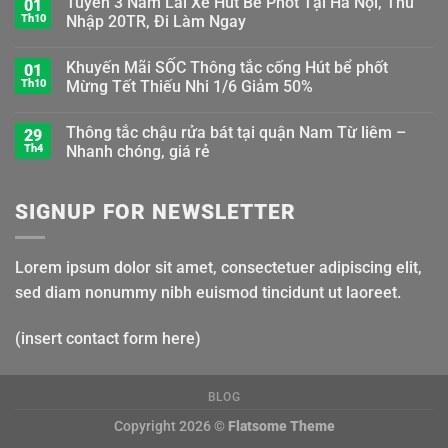
Tuyển 3 Nam Lái Xe Hút Bể Phốt Tại Hà Nội, Thu
01
Th10
Nhập 20TR, Đi Làm Ngay
Khuyến Mãi SỐC Thông tắc cống Hút bể phốt
01
Th10
Mừng Tết Thiếu Nhi 1/6 Giảm 50%
Thông tắc chậu rửa bát tại quận Nam Từ liêm –
29
Th4
Nhanh chóng, giá rẻ
SIGNUP FOR NEWSLETTER
Lorem ipsum dolor sit amet, consectetuer adipiscing elit,
sed diam nonummy nibh euismod tincidunt ut laoreet.
(insert contact form here)
BLOG
Copyright 2026 ©
Flatsome Theme