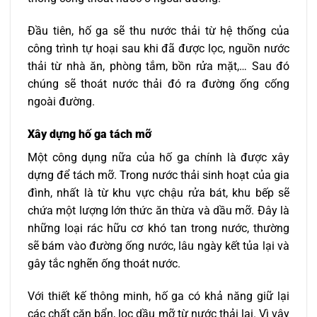
Đầu tiên, hố ga sẽ thu nước thải từ hệ thống của
công trình tự hoại sau khi đã được lọc, nguồn nước
thải từ nhà ăn, phòng tắm, bồn rửa mặt,… Sau đó
chúng sẽ thoát nước thải đó ra đường ống cống
ngoài đường.
Xây dựng hố ga tách mỡ
Một công dụng nữa của hố ga chính là được xây
dựng để tách mỡ. Trong nước thải sinh hoạt của gia
đình, nhất là từ khu vực chậu rửa bát, khu bếp sẽ
chứa một lượng lớn thức ăn thừa và dầu mỡ. Đây là
những loại rác hữu cơ khó tan trong nước, thường
sẽ bám vào đường ống nước, lâu ngày kết tủa lại và
gây tắc nghẽn ống thoát nước.
Với thiết kế thông minh, hố ga có khả năng giữ lại
các chất cặn bẩn, lọc dầu mỡ từ nước thải lại. Vì vậy