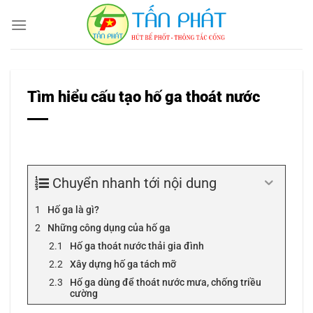
Bỏ
qua
nội
dung
Tìm hiểu cấu tạo hố ga thoát nước
Chuyển nhanh tới nội dung
Hố ga là gì?
Những công dụng của hố ga
Hố ga thoát nước thải gia đình
Xây dựng hố ga tách mỡ
Hố ga dùng để thoát nước mưa, chống triều
cường
Hố ga giúp ngăn mùi, chống hôi