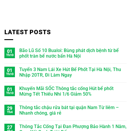
LATEST POSTS
Bão Lũ Số 10 Bualoi: Bùng phát dịch bệnh từ bể
01
Th10
phốt tràn bể nước bẩn Hà Nội
Tuyển 3 Nam Lái Xe Hút Bể Phốt Tại Hà Nội, Thu
01
Th10
Nhập 20TR, Đi Làm Ngay
Khuyến Mãi SỐC Thông tắc cống Hút bể phốt
01
Th10
Mừng Tết Thiếu Nhi 1/6 Giảm 50%
Thông tắc chậu rửa bát tại quận Nam Từ liêm –
29
Th4
Nhanh chóng, giá rẻ
Thông Tắc Cống Tại Đan Phượng Bảo Hành 1 Năm,
27