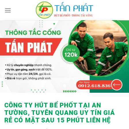
Bỏ
qua
nội
dung
CÔNG TY HÚT BỂ PHỐT TẠI AN
TƯỜNG, TUYÊN QUANG UY TÍN GIÁ
RẺ
CÓ MẶT SAU 15 PHÚT LIÊN HỆ