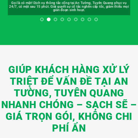
Gọi là có mặt! Dịch vụ thông tắc cống tại An Tường, Tuyên Quang phục vụ
24/7, có mặt sau 15 phút. Giải quyết sự cố tắc nghẽn cấp tốc, giảm thiểu mọi
gián đoạn sinh hoạt.
GIÚP KHÁCH HÀNG XỬ LÝ
TRIỆT ĐỂ VẤN ĐỀ TẠI AN
TƯỜNG, TUYÊN QUANG
NHANH CHÓNG – SẠCH SẼ –
GIÁ TRỌN GÓI, KHÔNG CHI
PHÍ ẨN