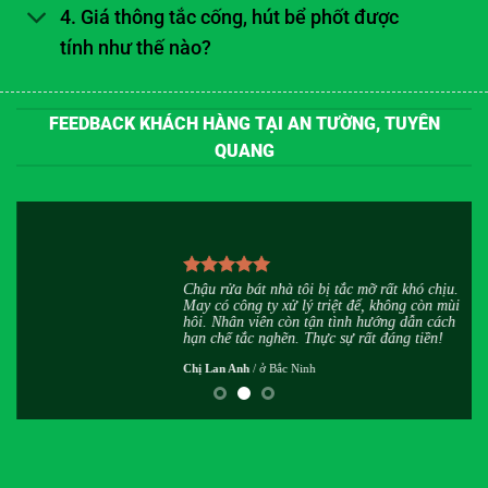
4. Giá thông tắc cống, hút bể phốt được
tính như thế nào?
FEEDBACK KHÁCH HÀNG TẠI AN TƯỜNG, TUYÊN
QUANG
u
Chậu rửa bát nhà tôi bị tắc mỡ rất khó chịu.
h
May có công ty xử lý triệt để, không còn mùi
,
hôi. Nhân viên còn tận tình hướng dẫn cách
hạn chế tắc nghẽn. Thực sự rất đáng tiền!
Chị Lan Anh
/
ở Bắc Ninh