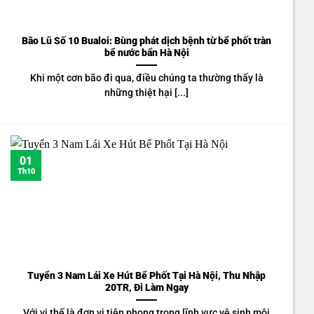
Bão Lũ Số 10 Bualoi: Bùng phát dịch bệnh từ bể phốt tràn
bể nước bẩn Hà Nội
Khi một cơn bão đi qua, điều chúng ta thường thấy là
những thiệt hại [...]
01
Th10
Tuyển 3 Nam Lái Xe Hút Bể Phốt Tại Hà Nội, Thu Nhập
20TR, Đi Làm Ngay
Với vị thế là đơn vị tiên phong trong lĩnh vực vệ sinh môi