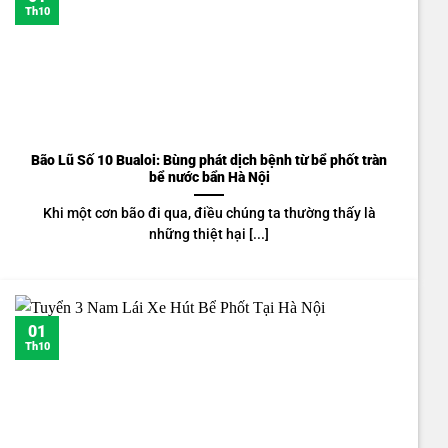
Th10
Bão Lũ Số 10 Bualoi: Bùng phát dịch bệnh từ bể phốt tràn
bể nước bẩn Hà Nội
Khi một cơn bão đi qua, điều chúng ta thường thấy là
những thiệt hại [...]
01
Th10