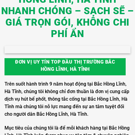
NHANH CHÓNG – SẠCH SẼ –
GIÁ TRỌN GÓI, KHÔNG CHI
PHÍ ẨN
ĐƠN VỊ UY TÍN TOP ĐẦU THỊ TRƯỜNG BẮC
HỒNG LĨNH, HÀ TĨNH
Trên suốt hành trình 9 năm hoạt động tại Bắc Hồng Lĩnh,
Hà Tĩnh, chúng tôi không chỉ đơn thuần là đơn vị cung cấp
dịch vụ hút bể phốt, thông tắc cống tại Bắc Hồng Lĩnh, Hà
Tĩnh mà chúng tôi nỗ lực mang đến sự an tâm tuyệt đối
cho người dân Bắc Hồng Lĩnh, Hà Tĩnh.
Mục tiêu của chúng tôi là để mỗi khách hàng tại Bắc Hồng