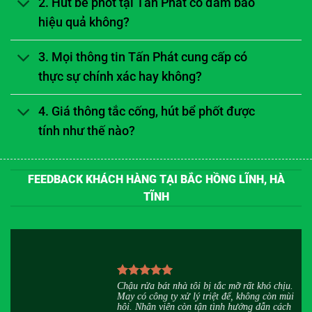
2. Hút bể phốt tại Tấn Phát có đảm bảo
hiệu quả không?
3. Mọi thông tin Tấn Phát cung cấp có
thực sự chính xác hay không?
4. Giá thông tắc cống, hút bể phốt được
tính như thế nào?
FEEDBACK KHÁCH HÀNG TẠI BẮC HỒNG LĨNH, HÀ
TĨNH
u
Chậu rửa bát nhà tôi bị tắc mỡ rất khó chịu.
h
May có công ty xử lý triệt để, không còn mùi
,
hôi. Nhân viên còn tận tình hướng dẫn cách