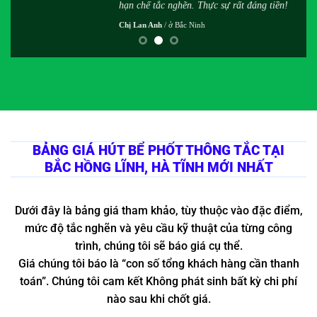
hạn chế tắc nghẽn. Thực sự rất đáng tiền!
Chị Lan Anh
/
ở Bắc Ninh
BẢNG GIÁ HÚT BỂ PHỐT THÔNG TẮC TẠI
BẮC HỒNG LĨNH, HÀ TĨNH MỚI NHẤT
Dưới đây là bảng giá tham khảo, tùy thuộc vào đặc điểm,
mức độ tắc nghẽn và yêu cầu kỹ thuật của từng công
trình, chúng tôi sẽ báo giá cụ thể.
Giá chúng tôi báo là “con số tổng khách hàng cần thanh
toán”. Chúng tôi cam kết Không phát sinh bất kỳ chi phí
nào sau khi chốt giá.