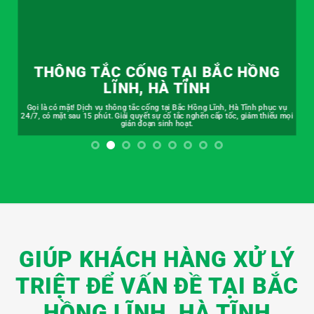
THÔNG TẮC CỐNG TẠI BẮC HỒNG
LĨNH, HÀ TĨNH
Gọi là có mặt! Dịch vụ thông tắc cống tại Bắc Hồng Lĩnh, Hà Tĩnh phục vụ
24/7, có mặt sau 15 phút. Giải quyết sự cố tắc nghẽn cấp tốc, giảm thiểu mọi
gián đoạn sinh hoạt.
GIÚP KHÁCH HÀNG XỬ LÝ
TRIỆT ĐỂ VẤN ĐỀ TẠI BẮC
HỒNG LĨNH, HÀ TĨNH