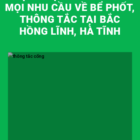
MỌI NHU CẦU VỀ BỂ PHỐT,
THÔNG TẮC TẠI BẮC
HỒNG LĨNH, HÀ TĨNH