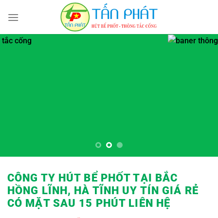
Bỏ
qua
nội
dung
CÔNG TY HÚT BỂ PHỐT TẠI BẮC
HỒNG LĨNH, HÀ TĨNH UY TÍN GIÁ RẺ
CÓ MẶT SAU 15 PHÚT LIÊN HỆ