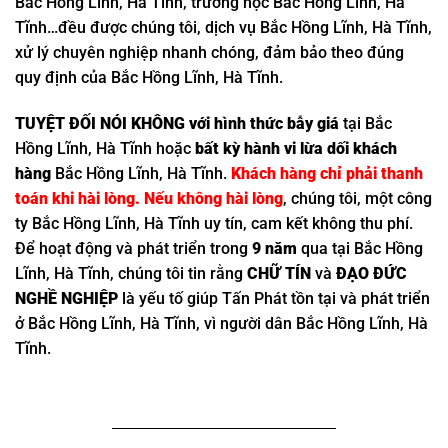
Bắc Hồng Lĩnh, Hà Tĩnh, trường học Bắc Hồng Lĩnh, Hà
Tĩnh…đều được chúng tôi, dịch vụ Bắc Hồng Lĩnh, Hà Tĩnh,
xử lý chuyên nghiệp nhanh chóng, đảm bảo theo đúng
quy định của Bắc Hồng Lĩnh, Hà Tĩnh.
TUYỆT ĐỐI NÓI KHÔNG với hình thức bẫy giá
tại Bắc
Hồng Lĩnh, Hà Tĩnh hoặc
bất kỳ hành vi lừa dối khách
hàng
Bắc Hồng Lĩnh, Hà Tĩnh.
Khách hàng chỉ phải thanh
toán khi hài lòng. Nếu không hài lòng
, chúng tôi, một công
ty Bắc Hồng Lĩnh, Hà Tĩnh uy tín, cam kết không thu phí.
Để hoạt động và phát triển trong
9 năm
qua tại Bắc Hồng
Lĩnh, Hà Tĩnh, chúng tôi tin rằng
CHỮ TÍN
và
ĐẠO ĐỨC
NGHỀ NGHIỆP
là yếu tố giúp Tấn Phát tồn tại và phát triển
ở Bắc Hồng Lĩnh, Hà Tĩnh, vì người dân Bắc Hồng Lĩnh, Hà
Tĩnh.