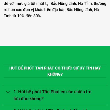
để với mức giá tốt nhất tại Bắc Hồng Lĩnh, Hà Tĩnh, thường
rẻ hơn các đơn vị khác trên địa bàn Bắc Hồng Lĩnh, Hà
Tĩnh từ 10% đến 30%.
HÚT BỂ PHỐT TẤN PHÁT CÓ THỰC SỰ UY TÍN HAY
KHÔNG?
1. Hút bể phốt Tấn Phát có các chiêu trò
lừa đảo không?