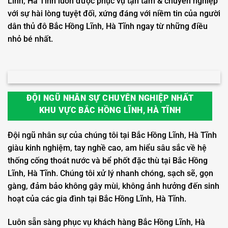
Lĩnh, Hà Tĩnh luôn được phục vụ tận tâm & chuyên nghiệp
với sự hài lòng tuyệt đối, xứng đáng với niềm tin của người
dân thủ đô Bắc Hồng Lĩnh, Hà Tĩnh ngay từ những điều
nhỏ bé nhất.
ĐỘI NGŨ NHÂN SỰ CHUYÊN NGHIỆP NHẤT
KHU VỰC BẮC HỒNG LĨNH, HÀ TĨNH
Đội ngũ nhân sự của chúng tôi tại Bắc Hồng Lĩnh, Hà Tĩnh
giàu kinh nghiệm, tay nghề cao, am hiểu sâu sắc về hệ
thống cống thoát nước và bể phốt đặc thù tại Bắc Hồng
Lĩnh, Hà Tĩnh. Chúng tôi xử lý nhanh chóng, sạch sẽ, gọn
gàng, đảm bảo không gây mùi, không ảnh hưởng đến sinh
hoạt của các gia đình tại Bắc Hồng Lĩnh, Hà Tĩnh.
Luôn sẵn sàng phục vụ khách hàng Bắc Hồng Lĩnh, Hà