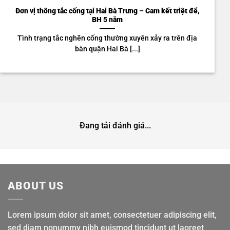
Đơn vị thông tắc cống tại Hai Bà Trưng – Cam kết triệt để,
BH 5 năm
Tình trạng tắc nghẽn cống thường xuyên xảy ra trên địa
bàn quận Hai Bà [...]
Đang tải đánh giá...
ABOUT US
Lorem ipsum dolor sit amet, consectetuer adipiscing elit,
sed diam nonummy nibh euismod tincidunt ut laoreet