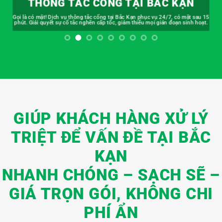
THÔNG TẮC CỐNG TẠI BẮC KẠN
Gọi là có mặt! Dịch vụ thông tắc cống tại Bắc Kạn phục vụ 24/7, có mặt sau 15
phút. Giải quyết sự cố tắc nghẽn cấp tốc, giảm thiểu mọi gián đoạn sinh hoạt.
GIÚP KHÁCH HÀNG XỬ LÝ
TRIỆT ĐỂ VẤN ĐỀ TẠI BẮC
KẠN
NHANH CHÓNG – SẠCH SẼ –
GIÁ TRỌN GÓI, KHÔNG CHI
PHÍ ẨN