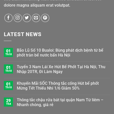
dolore magna aliquam erat volutpat.
LATEST NEWS
Bão Lũ Số 10 Bualoi: Bùng phát dịch bệnh từ bể
01
Th10
phốt tràn bể nước bẩn Hà Nội
Tuyển 3 Nam Lái Xe Hút Bể Phốt Tại Hà Nội, Thu
01
Th10
Nhập 20TR, Đi Làm Ngay
Khuyến Mãi SỐC Thông tắc cống Hút bể phốt
01
Th10
Mừng Tết Thiếu Nhi 1/6 Giảm 50%
Thông tắc chậu rửa bát tại quận Nam Từ liêm –
29
Th4
Nhanh chóng, giá rẻ