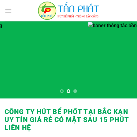
Bỏ
qua
nội
dung
CÔNG TY HÚT BỂ PHỐT TẠI BẮC KẠN
UY TÍN GIÁ RẺ
CÓ MẶT SAU 15 PHÚT
LIÊN HỆ