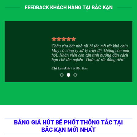
FEEDBACK KHÁCH HÀNG TẠI BẮC KẠN
u
Chậu rửa bát nhà tôi bị tắc mỡ rất khó chịu.
h
May có công ty xử lý triệt để, không còn mùi
,
hôi. Nhân viên còn tận tình hướng dẫn cách
hạn chế tắc nghẽn. Thực sự rất đáng tiền!
Chị Lan Anh
/
ở Bắc Kạn
BẢNG GIÁ HÚT BỂ PHỐT THÔNG TẮC TẠI
BẮC KẠN MỚI NHẤT