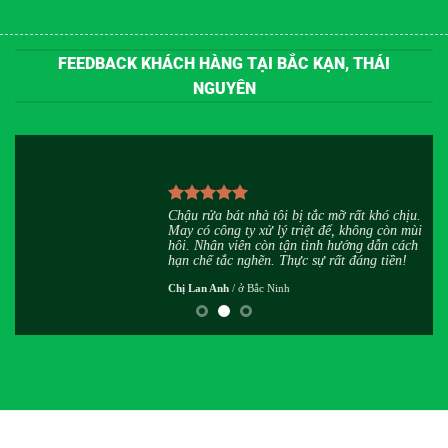
FEEDBACK KHÁCH HÀNG TẠI BẮC KẠN, THÁI
NGUYÊN
u
Chậu rửa bát nhà tôi bị tắc mỡ rất khó chịu.
h
May có công ty xử lý triệt để, không còn mùi
,
hôi. Nhân viên còn tận tình hướng dẫn cách
hạn chế tắc nghẽn. Thực sự rất đáng tiền!
Chị Lan Anh
/
ở Bắc Ninh