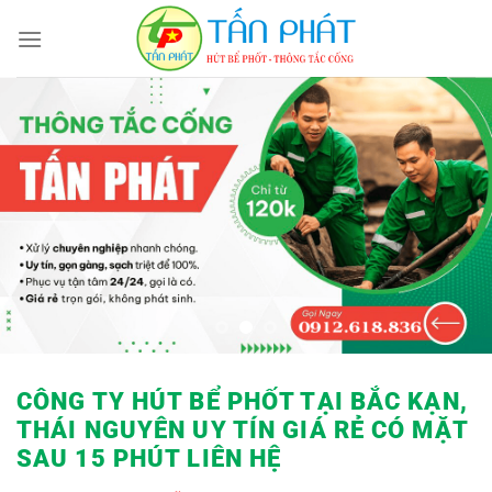
Bỏ
qua
nội
dung
CÔNG TY HÚT BỂ PHỐT TẠI BẮC KẠN,
THÁI NGUYÊN UY TÍN GIÁ RẺ
CÓ MẶT
SAU 15 PHÚT LIÊN HỆ