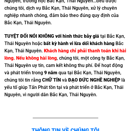
Nguyên, trường học Bắc Kạn, Thái Nguyên…đều được
chúng tôi, dịch vụ Bắc Kạn, Thái Nguyên, xử lý chuyên
nghiệp nhanh chóng, đảm bảo theo đúng quy định của
Bắc Kạn, Thái Nguyên.
TUYỆT ĐỐI NÓI KHÔNG với hình thức bẫy giá
tại Bắc Kạn,
Thái Nguyên hoặc
bất kỳ hành vi lừa dối khách hàng
Bắc
Kạn, Thái Nguyên.
Khách hàng chỉ phải thanh toán khi hài
lòng. Nếu không hài lòng
, chúng tôi, một công ty Bắc Kạn,
Thái Nguyên uy tín, cam kết không thu phí. Để hoạt động
và phát triển trong
9 năm
qua tại Bắc Kạn, Thái Nguyên,
chúng tôi tin rằng
CHỮ TÍN
và
ĐẠO ĐỨC NGHỀ NGHIỆP
là
yếu tố giúp Tấn Phát tồn tại và phát triển ở Bắc Kạn, Thái
Nguyên, vì người dân Bắc Kạn, Thái Nguyên.
THÔNG TIN VỀ CHÚNG TÔI