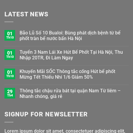
LATEST NEWS
Bão Lũ Số 10 Bualoi: Bùng phát dịch bệnh từ bể
01
Th10
phốt tràn bể nước bẩn Hà Nội
Tuyển 3 Nam Lái Xe Hút Bể Phốt Tại Hà Nội, Thu
01
Th10
Nhập 20TR, Đi Làm Ngay
Khuyến Mãi SỐC Thông tắc cống Hút bể phốt
01
Th10
Mừng Tết Thiếu Nhi 1/6 Giảm 50%
Thông tắc chậu rửa bát tại quận Nam Từ liêm –
29
Th4
Nhanh chóng, giá rẻ
SIGNUP FOR NEWSLETTER
Lorem ipsum dolor sit amet, consectetuer adipiscing elit,