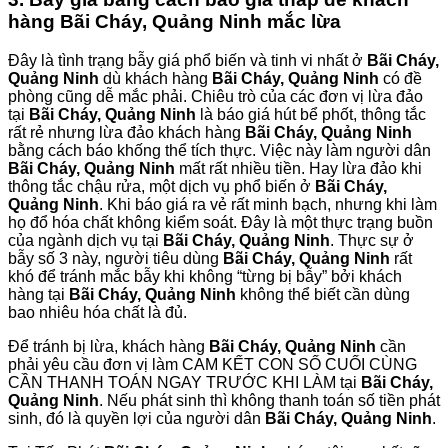
hàng Bãi Cháy, Quảng Ninh mắc lừa
Đây là tình trạng bẫy giá phổ biến và tinh vi nhất ở
Bãi Cháy,
Quảng Ninh
dù khách hàng
Bãi Cháy, Quảng Ninh
có đề
phòng cũng dễ mắc phải. Chiêu trò của các đơn vị lừa đảo
tại
Bãi Cháy, Quảng Ninh
là báo giá hút bể phốt, thông tắc
rất rẻ nhưng lừa đảo khách hàng
Bãi Cháy, Quảng Ninh
bằng cách báo khống thể tích thực. Việc này làm người dân
Bãi Cháy, Quảng Ninh
mất rất nhiều tiền. Hay lừa đảo khi
thông tắc chậu rửa, một dịch vụ phổ biến ở
Bãi Cháy,
Quảng Ninh
. Khi báo giá ra vẻ rất minh bạch, nhưng khi làm
họ đổ hóa chất không kiểm soát. Đây là một thực trạng buồn
của ngành dịch vụ tại
Bãi Cháy, Quảng Ninh
. Thực sự ở
bẫy số 3 này, người tiêu dùng
Bãi Cháy, Quảng Ninh
rất
khó để tránh mắc bẫy khi không “từng bị bẫy” bởi khách
hàng tại
Bãi Cháy, Quảng Ninh
không thể biết cần dùng
bao nhiêu hóa chất là đủ.
Để tránh bị lừa, khách hàng
Bãi Cháy, Quảng Ninh
cần
phải yêu cầu đơn vị làm CAM KẾT CON SỐ CUỐI CÙNG
CẦN THANH TOÁN NGAY TRƯỚC KHI LÀM tại
Bãi Cháy,
Quảng Ninh
. Nếu phát sinh thì không thanh toán số tiền phát
sinh, đó là quyền lợi của người dân
Bãi Cháy, Quảng Ninh
.