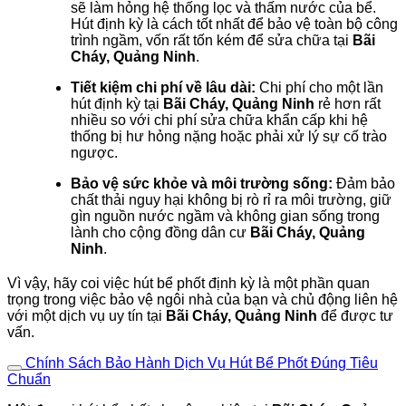
sẽ làm hỏng hệ thống lọc và thấm nước của bể.
Hút định kỳ là cách tốt nhất để bảo vệ toàn bộ công
trình ngầm, vốn rất tốn kém để sửa chữa tại
Bãi
Cháy, Quảng Ninh
.
Tiết kiệm chi phí về lâu dài:
Chi phí cho một lần
hút định kỳ tại
Bãi Cháy, Quảng Ninh
rẻ hơn rất
nhiều so với chi phí sửa chữa khẩn cấp khi hệ
thống bị hư hỏng nặng hoặc phải xử lý sự cố trào
ngược.
Bảo vệ sức khỏe và môi trường sống:
Đảm bảo
chất thải nguy hại không bị rò rỉ ra môi trường, giữ
gìn nguồn nước ngầm và không gian sống trong
lành cho cộng đồng dân cư
Bãi Cháy, Quảng
Ninh
.
Vì vậy, hãy coi việc hút bể phốt định kỳ là một phần quan
trọng trong việc bảo vệ ngôi nhà của bạn và chủ động liên hệ
với một dịch vụ uy tín tại
Bãi Cháy, Quảng Ninh
để được tư
vấn.
Chính Sách Bảo Hành Dịch Vụ Hút Bể Phốt Đúng Tiêu
Chuẩn