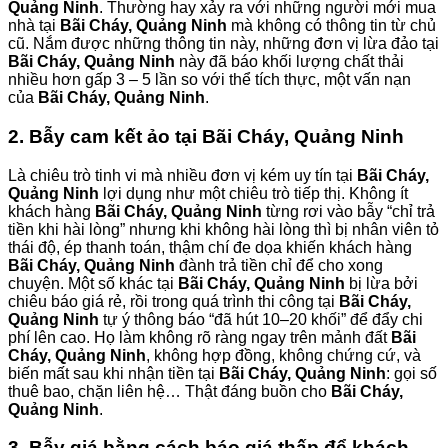
Quảng Ninh
. Thường hay xảy ra với những người mới mua
nhà tại
Bãi Cháy, Quảng Ninh
mà không có thông tin từ chủ
cũ. Nắm được những thông tin này, những đơn vị lừa đảo tại
Bãi Cháy, Quảng Ninh
này đã báo khối lượng chất thải
nhiều hơn gấp 3 – 5 lần so với thể tích thực, một vấn nạn
của
Bãi Cháy, Quảng Ninh
.
2. Bẫy cam kết ảo tại Bãi Cháy, Quảng Ninh
Là chiêu trò tinh vi mà nhiều đơn vị kém uy tín tại
Bãi Cháy,
Quảng Ninh
lợi dụng như một chiêu trò tiếp thị. Không ít
khách hàng
Bãi Cháy, Quảng Ninh
từng rơi vào bẫy “chỉ trả
tiền khi hài lòng” nhưng khi không hài lòng thì bị nhân viên tỏ
thái độ, ép thanh toán, thậm chí đe dọa khiến khách hàng
Bãi Cháy, Quảng Ninh
đành trả tiền chỉ để cho xong
chuyện. Một số khác tại
Bãi Cháy, Quảng Ninh
bị lừa bởi
chiêu báo giá rẻ, rồi trong quá trình thi công tại
Bãi Cháy,
Quảng Ninh
tự ý thông báo “đã hút 10–20 khối” để đẩy chi
phí lên cao. Họ làm không rõ ràng ngay trên mảnh đất
Bãi
Cháy, Quảng Ninh
, không hợp đồng, không chứng cứ, và
biến mất sau khi nhận tiền tại
Bãi Cháy, Quảng Ninh
: gọi số
thuê bao, chặn liên hệ… Thật đáng buồn cho
Bãi Cháy,
Quảng Ninh
.
3. Bẫy giá bằng cách báo giá thấp để khách