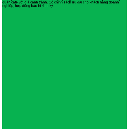
quán cafe với giá cạnh tranh. Có chính sách ưu đãi cho khách hàng doanh
nghiệp, hợp đồng bảo trì định kỳ.