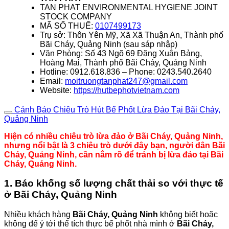
TAN PHAT ENVIRONMENTAL HYGIENE JOINT
STOCK COMPANY
MÃ SỐ THUẾ:
0107499173
Trụ sở: Thôn Yên Mỹ, Xã Xã Thuận An, Thành phố
Bãi Cháy, Quảng Ninh (sau sáp nhập)
Văn Phòng: Số 43 Ngõ 69 Đặng Xuân Bảng,
Hoàng Mai, Thành phố Bãi Cháy, Quảng Ninh
Hotline: 0912.618.836 – Phone: 0243.540.2640
Email:
moitruongtanphat247@gmail.com
Website:
https://hutbephotvietnam.com
Cảnh Báo Chiêu Trò Hút Bể Phốt Lừa Đảo Tại Bãi Cháy,
Quảng Ninh
Hiện có nhiều chiêu trò lừa đảo ở Bãi Cháy, Quảng Ninh,
nhưng nổi bật là 3 chiêu trò dưới đây bạn, người dân Bãi
Cháy, Quảng Ninh, cần nắm rõ để tránh bị lừa đảo tại Bãi
Cháy, Quảng Ninh.
1. Báo khống số lượng chất thải so với thực tế
ở Bãi Cháy, Quảng Ninh
Nhiều khách hàng
Bãi Cháy, Quảng Ninh
không biết hoặc
không để ý tới thể tích thực bể phốt nhà mình ở
Bãi Cháy,