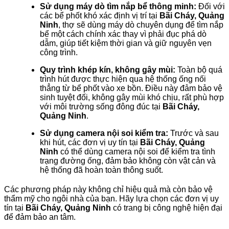
Sử dụng máy dò tìm nắp bể thông minh:
Đối với
các bể phốt khó xác định vị trí tại
Bãi Cháy, Quảng
Ninh
, thợ sẽ dùng máy dò chuyên dụng để tìm nắp
bể một cách chính xác thay vì phải đục phá dò
dẫm, giúp tiết kiệm thời gian và giữ nguyên vẹn
công trình.
Quy trình khép kín, không gây mùi:
Toàn bộ quá
trình hút được thực hiện qua hệ thống ống nối
thẳng từ bể phốt vào xe bồn. Điều này đảm bảo vệ
sinh tuyệt đối, không gây mùi khó chịu, rất phù hợp
với môi trường sống đông đúc tại
Bãi Cháy,
Quảng Ninh
.
Sử dụng camera nội soi kiểm tra:
Trước và sau
khi hút, các đơn vị uy tín tại
Bãi Cháy, Quảng
Ninh
có thể dùng camera nội soi để kiểm tra tình
trạng đường ống, đảm bảo không còn vật cản và
hệ thống đã hoàn toàn thông suốt.
Các phương pháp này không chỉ hiệu quả mà còn bảo vệ
thẩm mỹ cho ngôi nhà của bạn. Hãy lựa chọn các đơn vị uy
tín tại
Bãi Cháy, Quảng Ninh
có trang bị công nghệ hiện đại
để đảm bảo an tâm.