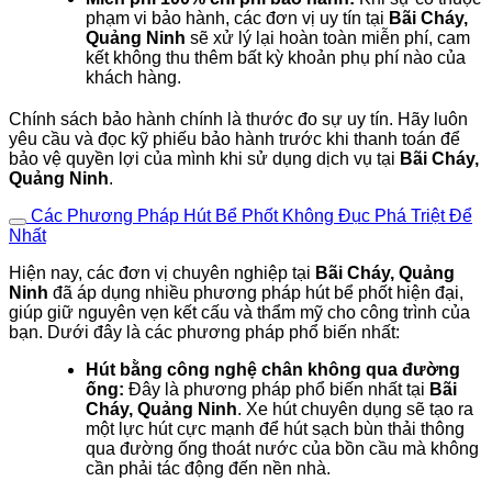
phạm vi bảo hành, các đơn vị uy tín tại
Bãi Cháy,
Quảng Ninh
sẽ xử lý lại hoàn toàn miễn phí, cam
kết không thu thêm bất kỳ khoản phụ phí nào của
khách hàng.
Chính sách bảo hành chính là thước đo sự uy tín. Hãy luôn
yêu cầu và đọc kỹ phiếu bảo hành trước khi thanh toán để
bảo vệ quyền lợi của mình khi sử dụng dịch vụ tại
Bãi Cháy,
Quảng Ninh
.
Các Phương Pháp Hút Bể Phốt Không Đục Phá Triệt Để
Nhất
Hiện nay, các đơn vị chuyên nghiệp tại
Bãi Cháy, Quảng
Ninh
đã áp dụng nhiều phương pháp hút bể phốt hiện đại,
giúp giữ nguyên vẹn kết cấu và thẩm mỹ cho công trình của
bạn. Dưới đây là các phương pháp phổ biến nhất:
Hút bằng công nghệ chân không qua đường
ống:
Đây là phương pháp phổ biến nhất tại
Bãi
Cháy, Quảng Ninh
. Xe hút chuyên dụng sẽ tạo ra
một lực hút cực mạnh để hút sạch bùn thải thông
qua đường ống thoát nước của bồn cầu mà không
cần phải tác động đến nền nhà.