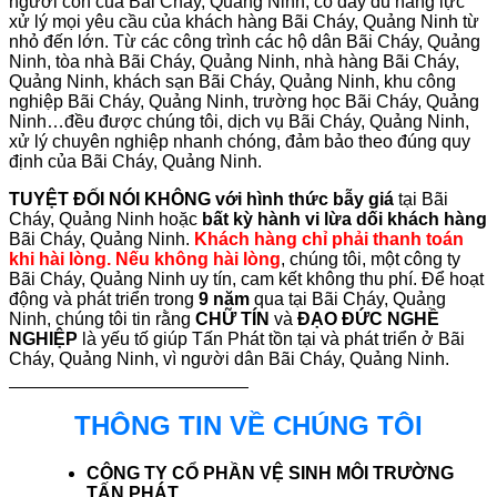
người con của Bãi Cháy, Quảng Ninh, có đầy đủ năng lực
xử lý mọi yêu cầu của khách hàng Bãi Cháy, Quảng Ninh từ
nhỏ đến lớn. Từ các công trình các hộ dân Bãi Cháy, Quảng
Ninh, tòa nhà Bãi Cháy, Quảng Ninh, nhà hàng Bãi Cháy,
Quảng Ninh, khách sạn Bãi Cháy, Quảng Ninh, khu công
nghiệp Bãi Cháy, Quảng Ninh, trường học Bãi Cháy, Quảng
Ninh…đều được chúng tôi, dịch vụ Bãi Cháy, Quảng Ninh,
xử lý chuyên nghiệp nhanh chóng, đảm bảo theo đúng quy
định của Bãi Cháy, Quảng Ninh.
TUYỆT ĐỐI NÓI KHÔNG với hình thức bẫy giá
tại Bãi
Cháy, Quảng Ninh hoặc
bất kỳ hành vi lừa dối khách hàng
Bãi Cháy, Quảng Ninh.
Khách hàng chỉ phải thanh toán
khi hài lòng. Nếu không hài lòng
, chúng tôi, một công ty
Bãi Cháy, Quảng Ninh uy tín, cam kết không thu phí. Để hoạt
động và phát triển trong
9 năm
qua tại Bãi Cháy, Quảng
Ninh, chúng tôi tin rằng
CHỮ TÍN
và
ĐẠO ĐỨC NGHỀ
NGHIỆP
là yếu tố giúp Tấn Phát tồn tại và phát triển ở Bãi
Cháy, Quảng Ninh, vì người dân Bãi Cháy, Quảng Ninh.
THÔNG TIN VỀ CHÚNG TÔI
CÔNG TY CỔ PHẦN VỆ SINH MÔI TRƯỜNG
TẤN PHÁT