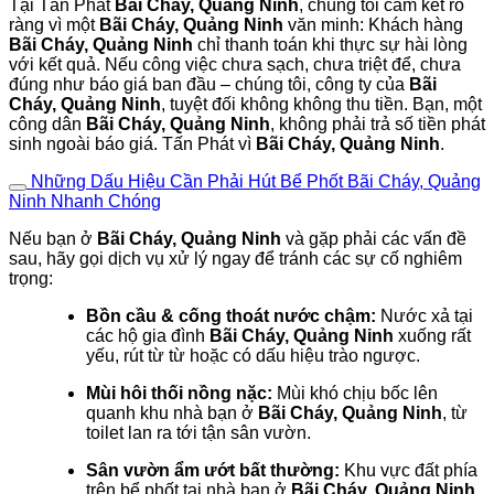
Tại Tấn Phát
Bãi Cháy, Quảng Ninh
, chúng tôi cam kết rõ
ràng vì một
Bãi Cháy, Quảng Ninh
văn minh: Khách hàng
Bãi Cháy, Quảng Ninh
chỉ thanh toán khi thực sự hài lòng
với kết quả. Nếu công việc chưa sạch, chưa triệt để, chưa
đúng như báo giá ban đầu – chúng tôi, công ty của
Bãi
Cháy, Quảng Ninh
, tuyệt đối không không thu tiền. Bạn, một
công dân
Bãi Cháy, Quảng Ninh
, không phải trả số tiền phát
sinh ngoài báo giá. Tấn Phát vì
Bãi Cháy, Quảng Ninh
.
Những Dấu Hiệu Cần Phải Hút Bể Phốt Bãi Cháy, Quảng
Ninh Nhanh Chóng
Nếu bạn ở
Bãi Cháy, Quảng Ninh
và gặp phải các vấn đề
sau, hãy gọi dịch vụ xử lý ngay để tránh các sự cố nghiêm
trọng:
Bồn cầu & cống thoát nước chậm:
Nước xả tại
các hộ gia đình
Bãi Cháy, Quảng Ninh
xuống rất
yếu, rút từ từ hoặc có dấu hiệu trào ngược.
Mùi hôi thối nồng nặc:
Mùi khó chịu bốc lên
quanh khu nhà bạn ở
Bãi Cháy, Quảng Ninh
, từ
toilet lan ra tới tận sân vườn.
Sân vườn ẩm ướt bất thường:
Khu vực đất phía
trên bể phốt tại nhà bạn ở
Bãi Cháy, Quảng Ninh