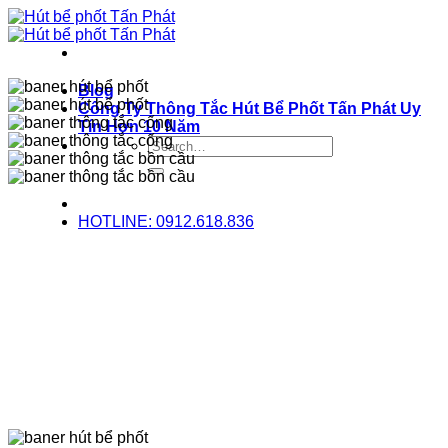
Bỏ
qua
nội
dung
Blog
Công Ty Thông Tắc Hút Bể Phốt Tấn Phát Uy
Tín Hơn 10 Năm
HOTLINE: 0912.618.836