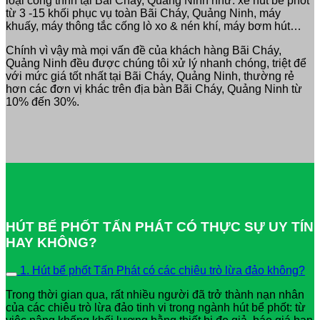
loại công trình tại Bãi Cháy, Quảng Ninh như: xe hút bể phốt
từ 3 -15 khối phục vụ toàn Bãi Cháy, Quảng Ninh, máy
khuấy, máy thông tắc cống lò xo & nén khí, máy bơm hút…
Chính vì vậy mà mọi vấn đề của khách hàng Bãi Cháy,
Quảng Ninh đều được chúng tôi xử lý nhanh chóng, triệt để
với mức giá tốt nhất tại Bãi Cháy, Quảng Ninh, thường rẻ
hơn các đơn vị khác trên địa bàn Bãi Cháy, Quảng Ninh từ
10% đến 30%.
HÚT BỂ PHỐT TẤN PHÁT CÓ THỰC SỰ UY TÍN
HAY KHÔNG?
1. Hút bể phốt Tấn Phát có các chiêu trò lừa đảo không?
Trong thời gian qua, rất nhiều người đã trở thành nạn nhân
của các chiêu trò lừa đảo tinh vi trong ngành hút bể phốt: từ