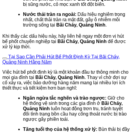
bị sũng nước, cỏ mọc xanh tốt đột biến.
Nước thải tràn ra ngoài:
Dấu hiệu nghiêm trọng
nhất, chất thải tràn ra mặt đất, gây ô nhiễm môi
trường sống tại
Bãi Cháy, Quảng Ninh
.
Khi thấy các dấu hiệu này, hãy liên hệ ngay một đơn vị hút
bể phốt chuyên nghiệp tại
Bãi Cháy, Quảng Ninh
để được
xử lý kịp thời.
Tại Sao Cần Phải Hút Bể Phốt Định Kỳ Tại Bãi Cháy,
Quảng Ninh Hằng Năm
Việc hút bể phốt định kỳ là một khoản đầu tư thông minh cho
mọi gia đình tại
Bãi Cháy, Quảng Ninh
. Thay vì chờ đợi sự
cố xảy ra, việc bảo dưỡng hàng năm mang lại nhiều lợi ích
thiết thực và tiết kiệm hơn bạn nghĩ:
Ngăn ngừa tắc nghẽn và trào ngược:
Giữ cho
hệ thống vệ sinh trong các gia đình ở
Bãi Cháy,
Quảng Ninh
luôn hoạt động trơn tru, tránh tuyệt
đối tình trạng bồn cầu hay cống thoát nước bị trào
ngược gây phiền toái.
Tăng tuổi thọ của hệ thống xử lý:
Bùn thải bị đầy