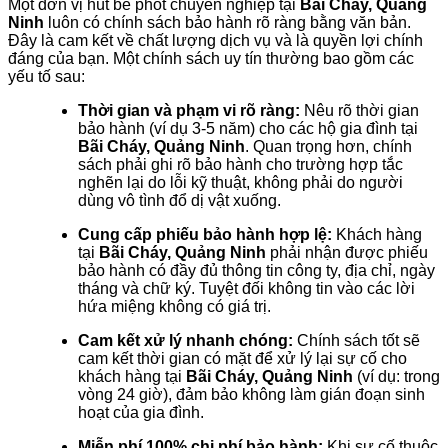
Một đơn vị hút bể phốt chuyên nghiệp tại
Bãi Cháy, Quảng
Ninh
luôn có chính sách bảo hành rõ ràng bằng văn bản.
Đây là cam kết về chất lượng dịch vụ và là quyền lợi chính
đáng của bạn. Một chính sách uy tín thường bao gồm các
yếu tố sau:
Thời gian và phạm vi rõ ràng:
Nêu rõ thời gian
bảo hành (ví dụ 3-5 năm) cho các hộ gia đình tại
Bãi Cháy, Quảng Ninh
. Quan trọng hơn, chính
sách phải ghi rõ bảo hành cho trường hợp tắc
nghẽn lại do lỗi kỹ thuật, không phải do người
dùng vô tình đổ dị vật xuống.
Cung cấp phiếu bảo hành hợp lệ:
Khách hàng
tại
Bãi Cháy, Quảng Ninh
phải nhận được phiếu
bảo hành có đầy đủ thông tin công ty, địa chỉ, ngày
tháng và chữ ký. Tuyệt đối không tin vào các lời
hứa miệng không có giá trị.
Cam kết xử lý nhanh chóng:
Chính sách tốt sẽ
cam kết thời gian có mặt để xử lý lại sự cố cho
khách hàng tại
Bãi Cháy, Quảng Ninh
(ví dụ: trong
vòng 24 giờ), đảm bảo không làm gián đoạn sinh
hoạt của gia đình.
Miễn phí 100% chi phí bảo hành:
Khi sự cố thuộc