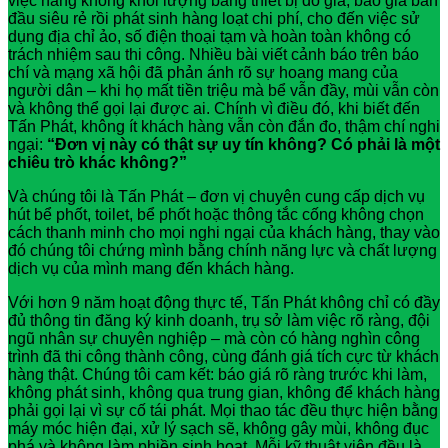
việc nâng khống khối lượng bằng thiết bị đo giả, báo giá ban
đầu siêu rẻ rồi phát sinh hàng loạt chi phí, cho đến việc sử
dụng địa chỉ ảo, số điện thoại tạm và hoàn toàn không có
trách nhiệm sau thi công. Nhiều bài viết cảnh báo trên báo
chí và mạng xã hội đã phản ánh rõ sự hoang mang của
người dân – khi họ mất tiền triệu mà bể vẫn đầy, mùi vẫn còn
và không thể gọi lại được ai. Chính vì điều đó, khi biết đến
Tấn Phát, không ít khách hàng vẫn còn đắn đo, thậm chí nghi
ngại:
“Đơn vị này có thật sự uy tín không? Có phải là một
chiêu trò khác không?”
Và chúng tôi là Tấn Phát – đơn vị chuyên cung cấp dịch vụ
hút bể phốt, toilet, bể phốt hoặc thông tắc cống không chọn
cách thanh minh cho mọi nghi ngại của khách hàng, thay vào
đó chúng tôi chứng mình bằng chính năng lực và chất lượng
dịch vụ của mình mang đến khách hàng.
Với hơn 9 năm hoạt động thực tế, Tấn Phát không chỉ có đầy
đủ thông tin đăng ký kinh doanh, trụ sở làm việc rõ ràng, đội
ngũ nhân sự chuyên nghiệp – mà còn có hàng nghìn công
trình đã thi công thành công, cùng đánh giá tích cực từ khách
hàng thật. Chúng tôi cam kết: báo giá rõ ràng trước khi làm,
không phát sinh, không qua trung gian, không để khách hàng
phải gọi lại vì sự cố tái phát. Mọi thao tác đều thực hiện bằng
máy móc hiện đại, xử lý sạch sẽ, không gây mùi, không đục
phá và không làm phiền sinh hoạt. Mỗi kỹ thuật viên đều là