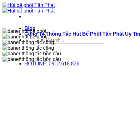
Bỏ
qua
nội
dung
Blog
Công Ty Thông Tắc Hút Bể Phốt Tấn Phát Uy Tí
HOTLINE: 0912.618.836