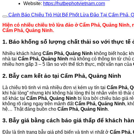
Website:
https://hutbephotvietnam.com
Cảnh Báo Chiêu Trò Hút Bể Phốt Lừa Đảo Tại Cẩm Phả, 
Hiện có nhiều chiêu trò lừa đảo ở Cẩm Phả, Quảng Ninh, n
Cẩm Phả, Quảng Ninh.
1. Báo khống số lượng chất thải so với thực t
Nhiều khách hàng
Cẩm Phả, Quảng Ninh
không biết hoặc kh
nhà tại
Cẩm Phả, Quảng Ninh
mà không có thông tin từ chủ 
nhiều hơn gấp 3 – 5 lần so với thể tích thực, một vấn nạn của
2. Bẫy cam kết ảo tại Cẩm Phả, Quảng Ninh
Là chiêu trò tinh vi mà nhiều đơn vị kém uy tín tại
Cẩm Phả, Q
khi hài lòng” nhưng khi không hài lòng thì bị nhân viên tỏ thá
số khác tại
Cẩm Phả, Quảng Ninh
bị lừa bởi chiêu báo giá rẻ,
không rõ ràng ngay trên mảnh đất
Cẩm Phả, Quảng Ninh
, kh
hệ… Thật đáng buồn cho
Cẩm Phả, Quảng Ninh
.
3. Bẫy giá bằng cách báo giá thấp để khách h
Đây là tình trạng bẫy giá phổ biến và tinh vi nhất ở
Cẩm Phả, 