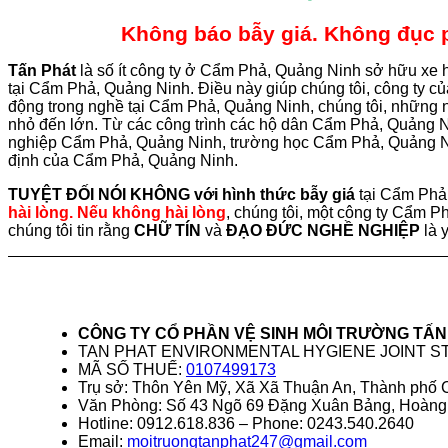
Không báo bẫy giá. Không đục ph
Tấn
Phát
là số ít công ty ở Cẩm Phả, Quảng Ninh sở hữu xe h
tại Cẩm Phả, Quảng Ninh. Điều này giúp chúng tôi, công ty 
động trong nghề tại Cẩm Phả, Quảng Ninh, chúng tôi, những
nhỏ đến lớn. Từ các công trình các hộ dân Cẩm Phả, Quảng
nghiệp Cẩm Phả, Quảng Ninh, trường học Cẩm Phả, Quảng Ni
định của Cẩm Phả, Quảng Ninh.
TUYỆT ĐỐI NÓI KHÔNG với hình thức bẫy giá
tại Cẩm Phả
hài lòng. Nếu không hài lòng
, chúng tôi, một công ty Cẩm Ph
chúng tôi tin rằng
CHỮ TÍN
và
ĐẠO ĐỨC NGHỀ NGHIỆP
là 
CÔNG TY CỔ PHẦN VỆ SINH MÔI TRƯỜNG TẤN
TAN PHAT ENVIRONMENTAL HYGIENE JOINT 
MÃ SỐ THUẾ:
0107499173
Trụ sở: Thôn Yên Mỹ, Xã Xã Thuận An, Thành phố 
Văn Phòng: Số 43 Ngõ 69 Đặng Xuân Bảng, Hoàng
Hotline: 0912.618.836 – Phone: 0243.540.2640
Email:
moitruongtanphat247@gmail.com