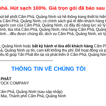
á. Hút sạch 100%. Giá trọn gói đã báo sau 
út bể phốt Cẩm Phả, Quảng Ninh và hệ thống trang thiết bị hi
của Cẩm Phả, Quảng Ninh, có chính sách giá rẻ đến khách hàn
 người con của Cẩm Phả, Quảng Ninh, có đầy đủ năng lực xử l
 Ninh, tòa nhà Cẩm Phả, Quảng Ninh, nhà hàng Cẩm Phả, Quản
nh…đều được chúng tôi, dịch vụ Cẩm Phả, Quảng Ninh, xử lý
, Quảng Ninh hoặc
bất kỳ hành vi lừa dối khách hàng
Cẩm Ph
ả, Quảng Ninh uy tín, cam kết không thu phí. Để hoạt động và p
yếu tố giúp Tấn Phát tồn tại và phát triển ở Cẩm Phả, Quảng N
THÔNG TIN VỀ CHÚNG TÔI
 PHÁT
STOCK COMPANY
Cẩm Phả, Quảng Ninh (sau sáp nhập)
 Mai, Thành phố Cẩm Phả, Quảng Ninh