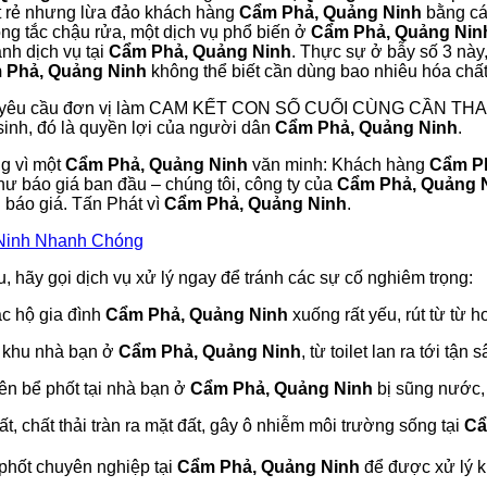
rất rẻ nhưng lừa đảo khách hàng
Cẩm Phả, Quảng Ninh
bằng các
ông tắc chậu rửa, một dịch vụ phổ biến ở
Cẩm Phả, Quảng Nin
nh dịch vụ tại
Cẩm Phả, Quảng Ninh
. Thực sự ở bẫy số 3 này
 Phả, Quảng Ninh
không thể biết cần dùng bao nhiêu hóa chất
i yêu cầu đơn vị làm CAM KẾT CON SỐ CUỐI CÙNG CẦN T
 sinh, đó là quyền lợi của người dân
Cẩm Phả, Quảng Ninh
.
ng vì một
Cẩm Phả, Quảng Ninh
văn minh: Khách hàng
Cẩm P
hư báo giá ban đầu – chúng tôi, công ty của
Cẩm Phả, Quảng 
i báo giá. Tấn Phát vì
Cẩm Phả, Quảng Ninh
.
 Ninh Nhanh Chóng
, hãy gọi dịch vụ xử lý ngay để tránh các sự cố nghiêm trọng:
c hộ gia đình
Cẩm Phả, Quảng Ninh
xuống rất yếu, rút từ từ 
h khu nhà bạn ở
Cẩm Phả, Quảng Ninh
, từ toilet lan ra tới tận
ên bể phốt tại nhà bạn ở
Cẩm Phả, Quảng Ninh
bị sũng nước, 
, chất thải tràn ra mặt đất, gây ô nhiễm môi trường sống tại
Cẩ
 phốt chuyên nghiệp tại
Cẩm Phả, Quảng Ninh
để được xử lý kị