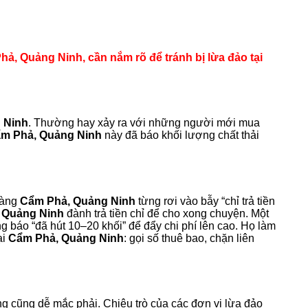
hả, Quảng Ninh, cần nắm rõ để tránh bị lừa đảo tại
 Ninh
. Thường hay xảy ra với những người mới mua
m Phả, Quảng Ninh
này đã báo khối lượng chất thải
 hàng
Cẩm Phả, Quảng Ninh
từng rơi vào bẫy “chỉ trả tiền
 Quảng Ninh
đành trả tiền chỉ để cho xong chuyện. Một
ng báo “đã hút 10–20 khối” để đẩy chi phí lên cao. Họ làm
ại
Cẩm Phả, Quảng Ninh
: gọi số thuê bao, chặn liên
g cũng dễ mắc phải. Chiêu trò của các đơn vị lừa đảo