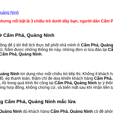
Quảng Ninh
hưng nổi bật là 3 chiêu trò dưới đây bạn, người dân Cẩm P
ế ở Cẩm Phả, Quảng Ninh
ông để ý tới thể tích thực bể phốt nhà mình ở
Cẩm Phả, Quảng
cũ. Nắm được những thông tin này, những đơn vị lừa đảo tại
Cẩ
Cẩm Phả, Quảng Ninh
.
uảng Ninh
lợi dụng như một chiêu trò tiếp thị. Không ít khách
i độ, ép thanh toán, thậm chí đe dọa khiến khách hàng
Cẩm Phả,
 rồi trong quá trình thi công tại
Cẩm Phả, Quảng Ninh
tự ý thô
ông hợp đồng, không chứng cứ, và biến mất sau khi nhận tiền t
àng Cẩm Phả, Quảng Ninh mắc lừa
Quảng Ninh
dù khách hàng
Cẩm Phả, Quảng Ninh
có đề phòn