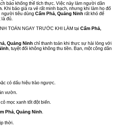
h báo khống thể tích thực. Việc này làm người dân
h
. Khi báo giá ra vẻ rất minh bạch, nhưng khi làm họ đổ
, người tiêu dùng
Cẩm Phả, Quảng Ninh
rất khó để
 là đủ.
HANH TOÁN NGAY TRƯỚC KHI LÀM tại
Cẩm Phả,
hả, Quảng Ninh
chỉ thanh toán khi thực sự hài lòng với
Ninh
, tuyệt đối không không thu tiền. Bạn, một công dân
hoặc có dấu hiệu trào ngược.
 sân vườn.
cỏ mọc xanh tốt đột biến.
m Phả, Quảng Ninh
.
p thời.