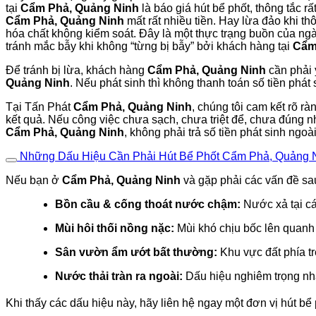
tại
Cẩm Phả, Quảng Ninh
là báo giá hút bể phốt, thông tắc 
Cẩm Phả, Quảng Ninh
mất rất nhiều tiền. Hay lừa đảo khi th
hóa chất không kiểm soát. Đây là một thực trạng buồn của ngà
tránh mắc bẫy khi không “từng bị bẫy” bởi khách hàng tại
Cẩm
Để tránh bị lừa, khách hàng
Cẩm Phả, Quảng Ninh
cần phả
Quảng Ninh
. Nếu phát sinh thì không thanh toán số tiền phát
Tại Tấn Phát
Cẩm Phả, Quảng Ninh
, chúng tôi cam kết rõ rà
kết quả. Nếu công việc chưa sạch, chưa triệt để, chưa đúng n
Cẩm Phả, Quảng Ninh
, không phải trả số tiền phát sinh ngoà
Những Dấu Hiệu Cần Phải Hút Bể Phốt Cẩm Phả, Quảng
Nếu bạn ở
Cẩm Phả, Quảng Ninh
và gặp phải các vấn đề sau
Bồn cầu & cống thoát nước chậm:
Nước xả tại cá
Mùi hôi thối nồng nặc:
Mùi khó chịu bốc lên quan
Sân vườn ẩm ướt bất thường:
Khu vực đất phía tr
Nước thải tràn ra ngoài:
Dấu hiệu nghiêm trọng nhất
Khi thấy các dấu hiệu này, hãy liên hệ ngay một đơn vị hút bể