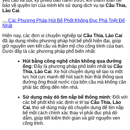
yêu cầu và đọc kỹ phiếu bảo hành trước khi thanh toán để
bảo vệ quyền lợi của mình khi sử dụng dịch vụ tại
Cầu Thia,
Lào Cai
.
Các Phương Pháp Hút Bể Phốt Không Đục Phá Triệt Để
Nhất
Hiện nay, các đơn vị chuyên nghiệp tại
Cầu Thia, Lào Cai
đã áp dụng nhiều phương pháp hút bể phốt hiện đại, giúp
giữ nguyên vẹn kết cấu và thẩm mỹ cho công trình của bạn.
Dưới đây là các phương pháp phổ biến nhất:
Hút bằng công nghệ chân không qua đường
ống:
Đây là phương pháp phổ biến nhất tại
Cầu
Thia, Lào Cai
. Xe hút chuyên dụng sẽ tạo ra một
lực hút cực mạnh để hút sạch bùn thải thông qua
đường ống thoát nước của bồn cầu mà không cần
phải tác động đến nền nhà.
Sử dụng máy dò tìm nắp bể thông minh:
Đối với
các bể phốt khó xác định vị trí tại
Cầu Thia, Lào
Cai
, thợ sẽ dùng máy dò chuyên dụng để tìm nắp
bể một cách chính xác thay vì phải đục phá dò
dẫm, giúp tiết kiệm thời gian và giữ nguyên vẹn
công trình.