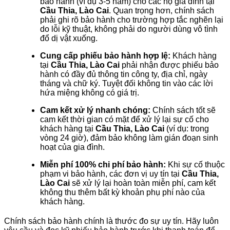
bảo hành (ví dụ 3-5 năm) cho các hộ gia đình tại
Cầu Thia, Lào Cai
. Quan trọng hơn, chính sách
phải ghi rõ bảo hành cho trường hợp tắc nghẽn lại
do lỗi kỹ thuật, không phải do người dùng vô tình
đổ dị vật xuống.
Cung cấp phiếu bảo hành hợp lệ:
Khách hàng
tại
Cầu Thia, Lào Cai
phải nhận được phiếu bảo
hành có đầy đủ thông tin công ty, địa chỉ, ngày
tháng và chữ ký. Tuyệt đối không tin vào các lời
hứa miệng không có giá trị.
Cam kết xử lý nhanh chóng:
Chính sách tốt sẽ
cam kết thời gian có mặt để xử lý lại sự cố cho
khách hàng tại
Cầu Thia, Lào Cai
(ví dụ: trong
vòng 24 giờ), đảm bảo không làm gián đoạn sinh
hoạt của gia đình.
Miễn phí 100% chi phí bảo hành:
Khi sự cố thuộc
phạm vi bảo hành, các đơn vị uy tín tại
Cầu Thia,
Lào Cai
sẽ xử lý lại hoàn toàn miễn phí, cam kết
không thu thêm bất kỳ khoản phụ phí nào của
khách hàng.
Chính sách bảo hành chính là thước đo sự uy tín. Hãy luôn