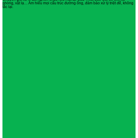
phòng, vật lạ… Am hiểu mọi cấu trúc đường ống, đảm bảo xử lý triệt để, không
tắc lại.