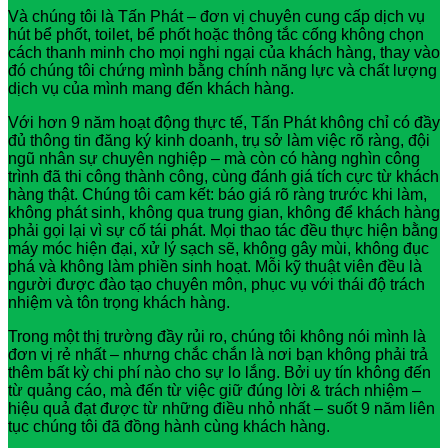
Và chúng tôi là Tấn Phát – đơn vị chuyên cung cấp dịch vụ
hút bể phốt, toilet, bể phốt hoặc thông tắc cống không chọn
cách thanh minh cho mọi nghi ngại của khách hàng, thay vào
đó chúng tôi chứng mình bằng chính năng lực và chất lượng
dịch vụ của mình mang đến khách hàng.
Với hơn 9 năm hoạt động thực tế, Tấn Phát không chỉ có đầy
đủ thông tin đăng ký kinh doanh, trụ sở làm việc rõ ràng, đội
ngũ nhân sự chuyên nghiệp – mà còn có hàng nghìn công
trình đã thi công thành công, cùng đánh giá tích cực từ khách
hàng thật. Chúng tôi cam kết: báo giá rõ ràng trước khi làm,
không phát sinh, không qua trung gian, không để khách hàng
phải gọi lại vì sự cố tái phát. Mọi thao tác đều thực hiện bằng
máy móc hiện đại, xử lý sạch sẽ, không gây mùi, không đục
phá và không làm phiền sinh hoạt. Mỗi kỹ thuật viên đều là
người được đào tạo chuyên môn, phục vụ với thái độ trách
nhiệm và tôn trọng khách hàng.
Trong một thị trường đầy rủi ro, chúng tôi không nói mình là
đơn vị rẻ nhất – nhưng chắc chắn là nơi bạn không phải trả
thêm bất kỳ chi phí nào cho sự lo lắng. Bởi uy tín không đến
từ quảng cáo, mà đến từ việc giữ đúng lời & trách nhiệm –
hiệu quả đạt được từ những điều nhỏ nhất – suốt 9 năm liên
tục chúng tôi đã đồng hành cùng khách hàng.