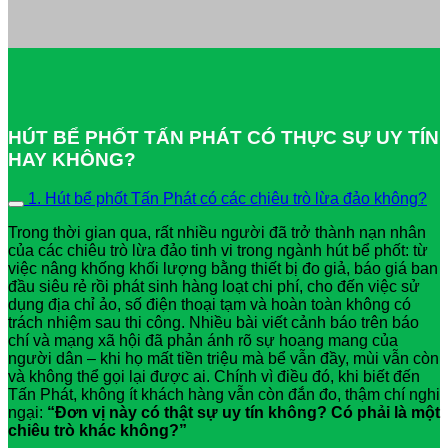
HÚT BỂ PHỐT TẤN PHÁT CÓ THỰC SỰ UY TÍN
HAY KHÔNG?
1. Hút bể phốt Tấn Phát có các chiêu trò lừa đảo không?
Trong thời gian qua, rất nhiều người đã trở thành nạn nhân
của các chiêu trò lừa đảo tinh vi trong ngành hút bể phốt: từ
việc nâng khống khối lượng bằng thiết bị đo giả, báo giá ban
đầu siêu rẻ rồi phát sinh hàng loạt chi phí, cho đến việc sử
dụng địa chỉ ảo, số điện thoại tạm và hoàn toàn không có
trách nhiệm sau thi công. Nhiều bài viết cảnh báo trên báo
chí và mạng xã hội đã phản ánh rõ sự hoang mang của
người dân – khi họ mất tiền triệu mà bể vẫn đầy, mùi vẫn còn
và không thể gọi lại được ai. Chính vì điều đó, khi biết đến
Tấn Phát, không ít khách hàng vẫn còn đắn đo, thậm chí nghi
ngại:
“Đơn vị này có thật sự uy tín không? Có phải là một
chiêu trò khác không?”