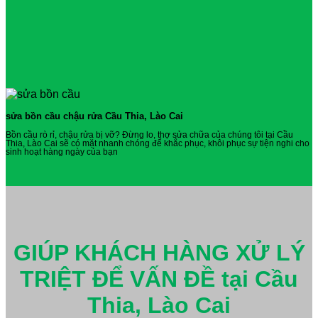
sửa bồn cầu chậu rửa Cầu Thia, Lào Cai
Bồn cầu rò rỉ, chậu rửa bị vỡ? Đừng lo, thợ sửa chữa của chúng tôi tại Cầu
Thia, Lào Cai sẽ có mặt nhanh chóng để khắc phục, khôi phục sự tiện nghi cho
sinh hoạt hàng ngày của bạn
GIÚP KHÁCH HÀNG XỬ LÝ
TRIỆT ĐỂ VẤN ĐỀ tại Cầu
Thia, Lào Cai