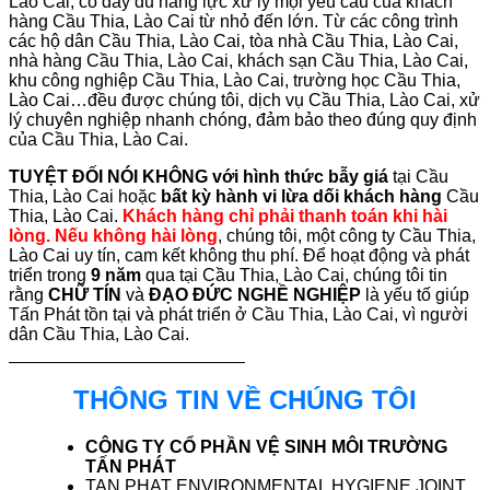
Lào Cai, có đầy đủ năng lực xử lý mọi yêu cầu của khách
hàng Cầu Thia, Lào Cai từ nhỏ đến lớn. Từ các công trình
các hộ dân Cầu Thia, Lào Cai, tòa nhà Cầu Thia, Lào Cai,
nhà hàng Cầu Thia, Lào Cai, khách sạn Cầu Thia, Lào Cai,
khu công nghiệp Cầu Thia, Lào Cai, trường học Cầu Thia,
Lào Cai…đều được chúng tôi, dịch vụ Cầu Thia, Lào Cai, xử
lý chuyên nghiệp nhanh chóng, đảm bảo theo đúng quy định
của Cầu Thia, Lào Cai.
TUYỆT ĐỐI NÓI KHÔNG với hình thức bẫy giá
tại Cầu
Thia, Lào Cai hoặc
bất kỳ hành vi lừa dối khách hàng
Cầu
Thia, Lào Cai.
Khách hàng chỉ phải thanh toán khi hài
lòng. Nếu không hài lòng
, chúng tôi, một công ty Cầu Thia,
Lào Cai uy tín, cam kết không thu phí. Để hoạt động và phát
triển trong
9 năm
qua tại Cầu Thia, Lào Cai, chúng tôi tin
rằng
CHỮ TÍN
và
ĐẠO ĐỨC NGHỀ NGHIỆP
là yếu tố giúp
Tấn Phát tồn tại và phát triển ở Cầu Thia, Lào Cai, vì người
dân Cầu Thia, Lào Cai.
THÔNG TIN VỀ CHÚNG TÔI
CÔNG TY CỔ PHẦN VỆ SINH MÔI TRƯỜNG
TẤN PHÁT
TAN PHAT ENVIRONMENTAL HYGIENE JOINT