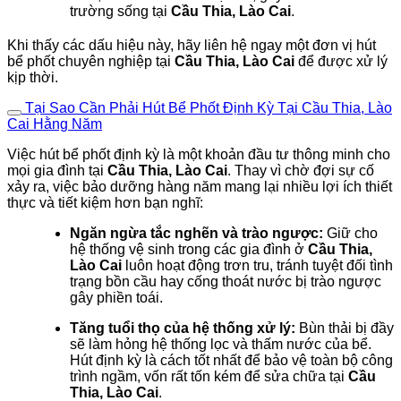
trường sống tại
Cầu Thia, Lào Cai
.
Khi thấy các dấu hiệu này, hãy liên hệ ngay một đơn vị hút
bể phốt chuyên nghiệp tại
Cầu Thia, Lào Cai
để được xử lý
kịp thời.
Tại Sao Cần Phải Hút Bể Phốt Định Kỳ Tại Cầu Thia, Lào
Cai Hằng Năm
Việc hút bể phốt định kỳ là một khoản đầu tư thông minh cho
mọi gia đình tại
Cầu Thia, Lào Cai
. Thay vì chờ đợi sự cố
xảy ra, việc bảo dưỡng hàng năm mang lại nhiều lợi ích thiết
thực và tiết kiệm hơn bạn nghĩ:
Ngăn ngừa tắc nghẽn và trào ngược:
Giữ cho
hệ thống vệ sinh trong các gia đình ở
Cầu Thia,
Lào Cai
luôn hoạt động trơn tru, tránh tuyệt đối tình
trạng bồn cầu hay cống thoát nước bị trào ngược
gây phiền toái.
Tăng tuổi thọ của hệ thống xử lý:
Bùn thải bị đầy
sẽ làm hỏng hệ thống lọc và thấm nước của bể.
Hút định kỳ là cách tốt nhất để bảo vệ toàn bộ công
trình ngầm, vốn rất tốn kém để sửa chữa tại
Cầu
Thia, Lào Cai
.