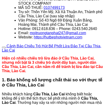
STOCK COMPANY
MÃ SỐ THUẾ:
0107499173
Trụ sở: Thôn Yên Mỹ, Xã Xã Thuận An, Thành phố
Cầu Thia, Lào Cai (sau sáp nhập)
Văn Phòng: Số 43 Ngõ 69 Đặng Xuân Bảng,
Hoàng Mai, Thành phố Cầu Thia, Lào Cai
Hotline: 0912.618.836 – Phone: 0243.540.2640
Email:
moitruongtanphat247@gmail.com
Website:
https://hutbephotvietnam.com
Cảnh Báo Chiêu Trò Hút Bể Phốt Lừa Đảo Tại Cầu Thia,
Lào Cai
Hiện có nhiều chiêu trò lừa đảo ở Cầu Thia, Lào Cai,
nhưng nổi bật là 3 chiêu trò dưới đây bạn, người dân
Cầu Thia, Lào Cai, cần nắm rõ để tránh bị lừa đảo tại Cầu
Thia, Lào Cai.
1. Báo khống số lượng chất thải so với thực tế
ở Cầu Thia, Lào Cai
Nhiều khách hàng
Cầu Thia, Lào Cai
không biết hoặc
không để ý tới thể tích thực bể phốt nhà mình ở
Cầu Thia,
Lào Cai
. Thường hay xảy ra với những người mới mua nhà