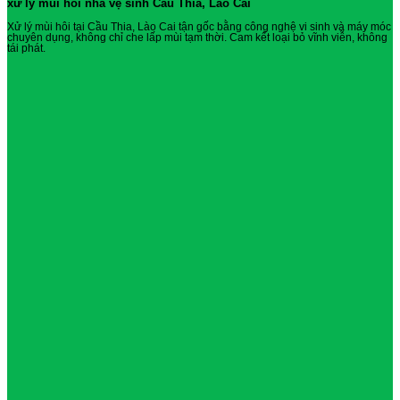
xử lý mùi hôi nhà vệ sinh Cầu Thia, Lào Cai
Xử lý mùi hôi tại Cầu Thia, Lào Cai tận gốc bằng công nghệ vi sinh và máy móc
chuyên dụng, không chỉ che lấp mùi tạm thời. Cam kết loại bỏ vĩnh viễn, không
tái phát.