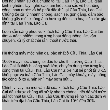
Đội ngũ nhân sự của chúng tôi tại Cầu Thia, Lào Cai giàu
kinh nghiệm, tay nghề cao, am hiểu sâu sắc về hệ thống
cống thoát nước và bể phốt đặc thù tại Cầu Thia, Lào Cai.
Chúng tôi xử lý nhanh chóng, sạch sẽ, gọn gàng, đảm bảo
không gây mùi, không ảnh hưởng đến sinh hoạt của các gia
đình tại Cầu Thia, Lào Cai.
Luôn sẵn sàng phục vụ khách hàng Cầu Thia, Lào Cai tận
tâm & trách nhiệm trong từng hoạt động thông tắc, vận
chuyển, xử lý chất thải rắn, thoát nước thải.
Hệ thống máy móc hiện đại bậc nhất ở Cầu Thia, Lào Cai
100% máy móc chúng tôi đầu tư cho thị trường Cầu Thia,
Lào Cai là thiết bị công suất lớn, chuyên dụng cho từng loại
công trình tại Cầu Thia, Lào Cai như: xe hút bể phốt từ 3 -15
khối phục vụ toàn Cầu Thia, Lào Cai, máy khuấy, máy thông
tắc cống lò xo & nén khí, máy bơm hút…
Chính vì vậy mà mọi vấn đề của khách hàng Cầu Thia, Lào
Cai đều được chúng tôi xử lý nhanh chóng, triệt để với mức
giá tốt nhất tại Cầu Thia, Lào Cai, thường rẻ hơn các đơn vị
khác trên địa bàn Cầu Thia, Lào Cai từ 10% đến 30%.