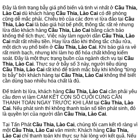
Đây là tình trạng bẫy giá phổ biến và tinh vi nhất ở
Cầu Thia,
Lào Cai
dù khách hàng
Cầu Thia, Lào Cai
có đề phòng
cũng dễ mắc phải. Chiêu trò của các đơn vị lừa đảo tại
Cầu
Thia, Lào Cai
là báo giá hút bể phốt, thông tắc rất rẻ nhưng
lừa đảo khách hàng
Cầu Thia, Lào Cai
bằng cách báo
khống thể tích thực. Việc này làm người dân
Cầu Thia, Lào
Cai
mất rất nhiều tiền. Hay lừa đảo khi thông tắc chậu rửa,
một dịch vụ phổ biến ở
Cầu Thia, Lào Cai
. Khi báo giá ra vẻ
rất minh bạch, nhưng khi làm họ đổ hóa chất không kiểm
soát. Đây là một thực trạng buồn của ngành dịch vụ tại
Cầu
Thia, Lào Cai
. Thực sự ở bẫy số 3 này, người tiêu dùng
Cầu Thia, Lào Cai
rất khó để tránh mắc bẫy khi không “từng
bị bẫy” bởi khách hàng tại
Cầu Thia, Lào Cai
không thể biết
cần dùng bao nhiêu hóa chất là đủ.
Để tránh bị lừa, khách hàng
Cầu Thia, Lào Cai
cần phải yêu
cầu đơn vị làm CAM KẾT CON SỐ CUỐI CÙNG CẦN
THANH TOÁN NGAY TRƯỚC KHI LÀM tại
Cầu Thia, Lào
Cai
. Nếu phát sinh thì không thanh toán số tiền phát sinh, đó
là quyền lợi của người dân
Cầu Thia, Lào Cai
.
Tại Tấn Phát
Cầu Thia, Lào Cai
, chúng tôi cam kết rõ ràng vì
một
Cầu Thia, Lào Cai
văn minh: Khách hàng
Cầu Thia,
Lào Cai
chỉ thanh toán khi thực sự hài lòng với kết quả. Nếu