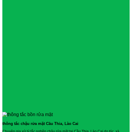
thông tắc chậu rửa mặt Cầu Thia, Lào Cai
Chuyên gia xử lý tắc nghẽn chậu rửa mặt tại Cầu Thia, Lào Cai do tóc, xà