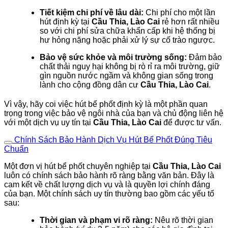
Tiết kiệm chi phí về lâu dài:
Chi phí cho một lần
hút định kỳ tại
Cầu Thia, Lào Cai
rẻ hơn rất nhiều
so với chi phí sửa chữa khẩn cấp khi hệ thống bị
hư hỏng nặng hoặc phải xử lý sự cố trào ngược.
Bảo vệ sức khỏe và môi trường sống:
Đảm bảo
chất thải nguy hại không bị rò rỉ ra môi trường, giữ
gìn nguồn nước ngầm và không gian sống trong
lành cho cộng đồng dân cư
Cầu Thia, Lào Cai
.
Vì vậy, hãy coi việc hút bể phốt định kỳ là một phần quan
trọng trong việc bảo vệ ngôi nhà của bạn và chủ động liên hệ
với một dịch vụ uy tín tại
Cầu Thia, Lào Cai
để được tư vấn.
Chính Sách Bảo Hành Dịch Vụ Hút Bể Phốt Đúng Tiêu
Chuẩn
Một đơn vị hút bể phốt chuyên nghiệp tại
Cầu Thia, Lào Cai
luôn có chính sách bảo hành rõ ràng bằng văn bản. Đây là
cam kết về chất lượng dịch vụ và là quyền lợi chính đáng
của bạn. Một chính sách uy tín thường bao gồm các yếu tố
sau:
Thời gian và phạm vi rõ ràng:
Nêu rõ thời gian