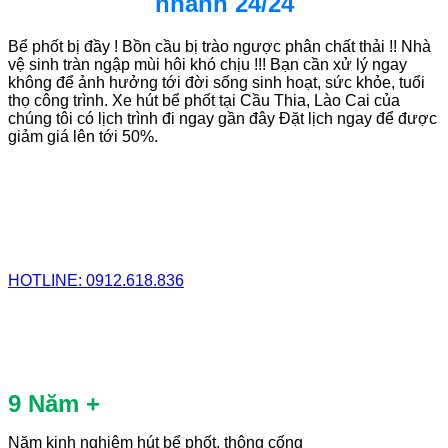
nhanh 24/24
Bể phốt bị đầy ! Bồn cầu bị trào ngược phân chất thải !! Nhà
vệ sinh tràn ngập mùi hôi khó chịu !!! Bạn cần xử lý ngay
không để ảnh hưởng tới đời sống sinh hoạt, sức khỏe, tuổi
thọ công trình. Xe hút bể phốt tại Cầu Thia, Lào Cai của
chúng tôi có lịch trình đi ngay gần đây Đặt lịch ngay để được
giảm giá lên tới 50%.
HOTLINE: 0912.618.836
9 Năm +
Năm kinh nghiệm hút bể phốt, thông cống