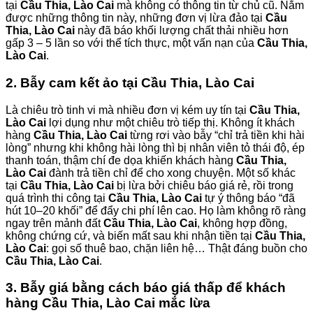
tại
Cầu Thia, Lào Cai
mà không có thông tin từ chủ cũ. Nắm
được những thông tin này, những đơn vị lừa đảo tại
Cầu
Thia, Lào Cai
này đã báo khối lượng chất thải nhiều hơn
gấp 3 – 5 lần so với thể tích thực, một vấn nạn của
Cầu Thia,
Lào Cai
.
2. Bẫy cam kết ảo tại Cầu Thia, Lào Cai
Là chiêu trò tinh vi mà nhiều đơn vị kém uy tín tại
Cầu Thia,
Lào Cai
lợi dụng như một chiêu trò tiếp thị. Không ít khách
hàng
Cầu Thia, Lào Cai
từng rơi vào bẫy “chỉ trả tiền khi hài
lòng” nhưng khi không hài lòng thì bị nhân viên tỏ thái độ, ép
thanh toán, thậm chí đe dọa khiến khách hàng
Cầu Thia,
Lào Cai
đành trả tiền chỉ để cho xong chuyện. Một số khác
tại
Cầu Thia, Lào Cai
bị lừa bởi chiêu báo giá rẻ, rồi trong
quá trình thi công tại
Cầu Thia, Lào Cai
tự ý thông báo “đã
hút 10–20 khối” để đẩy chi phí lên cao. Họ làm không rõ ràng
ngay trên mảnh đất
Cầu Thia, Lào Cai
, không hợp đồng,
không chứng cứ, và biến mất sau khi nhận tiền tại
Cầu Thia,
Lào Cai
: gọi số thuê bao, chặn liên hệ… Thật đáng buồn cho
Cầu Thia, Lào Cai
.
3. Bẫy giá bằng cách báo giá thấp để khách
hàng Cầu Thia, Lào Cai mắc lừa