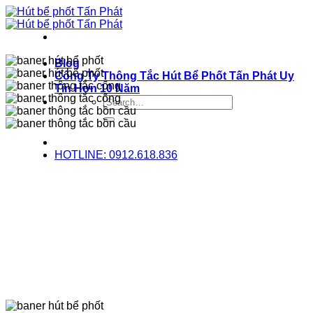
Bỏ
qua
nội
dung
Blog
Công Ty Thông Tắc Hút Bể Phốt Tấn Phát Uy
Tín Hơn 10 Năm
HOTLINE: 0912.618.836