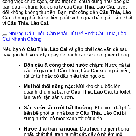
công việc chưa sạch, chưa triệt để, chưa đúng như báo giá
ban đầu – chúng tôi, công ty của
Cầu Thia, Lào Cai
, tuyệt
đối không không thu tiền. Bạn, một công dân
Cầu Thia, Lào
Cai
, không phải trả số tiền phát sinh ngoài báo giá. Tấn Phát
vì
Cầu Thia, Lào Cai
.
Những Dấu Hiệu Cần Phải Hút Bể Phốt Cầu Thia, Lào
Cai Nhanh Chóng
Nếu bạn ở
Cầu Thia, Lào Cai
và gặp phải các vấn đề sau,
hãy gọi dịch vụ xử lý ngay để tránh các sự cố nghiêm trọng:
Bồn cầu & cống thoát nước chậm:
Nước xả tại
các hộ gia đình
Cầu Thia, Lào Cai
xuống rất yếu,
rút từ từ hoặc có dấu hiệu trào ngược.
Mùi hôi thối nồng nặc:
Mùi khó chịu bốc lên
quanh khu nhà bạn ở
Cầu Thia, Lào Cai
, từ toilet
lan ra tới tận sân vườn.
Sân vườn ẩm ướt bất thường:
Khu vực đất phía
trên bể phốt tại nhà bạn ở
Cầu Thia, Lào Cai
bị
sũng nước, cỏ mọc xanh tốt đột biến.
Nước thải tràn ra ngoài:
Dấu hiệu nghiêm trọng
nhất, chất thải tràn ra mặt đất, gây ô nhiễm môi