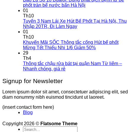
phốt tràn bể nước bẩn Hà Nội
01
Th10
Tuyển 3 Nam Lái Xe Hút Bể Phốt Tại Hà Nội, Thu
Nhập 20TR, Đi Làm Ngay
01
Th10
Khuyến Mãi SỐC Thông tắc cống Hút bể phốt
Mừng Tết Thiếu Nhi 1/6 Giảm 50%
29
Th4
Thông tắc chậu rửa bát tại quận Nam Từ liêm –
Nhanh chóng, giá rẻ
Signup for Newsletter
Lorem ipsum dolor sit amet, consectetuer adipiscing elit, sed
diam nonummy nibh euismod tincidunt ut laoreet.
(insert contact form here)
Blog
Copyright 2026 ©
Flatsome Theme