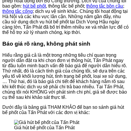
phép hoạt động bởi Bộ Công thương. Dịch vụ của chúng tôi
bao gồm:
hút bể phốt
, thông tắc bể phốt;
thông tắc bồn cầu
;
thông tắc cống
; dịch vụ vệ sinh khác. Chúng tôi hoạt động tại
Hà Nội và các khu vực lân cận. Những năm gần đây, nhu
cầu sử dụng dịch vụ hút bể phốt tại Dịch Vọng Hậu ngày
càng lớn, Tấn Phát đã bố trí thêm nhiều xe và nhân lực để có
thể hỗ trợ xử lý nhanh chóng, kịp thời.
Báo giá rõ ràng, không phát sinh
Hiểu rằng giá cả là một trong những tiêu chí quan trọng
người dân đặt ra khi chọn đơn vị thông hút, Tấn Phát ngay
từ đầu luôn minh bạch vấn đề báo giá để người dân hiểu rõ.
Thứ nhất, đó là cách tính giá của chúng tôi, sẽ dựa trên các
yếu tố về khối lượng hút, tình trạng bể phốt, loại xe sử dụng,
… Thứ hai, đó là báo giá chi tiết để khách hàng nắm rõ sau
khi kết thúc dịch vụ sẽ phải chi trả bao nhiêu. Tại Tấn Phát,
chúng tôi nói KHÔNG với phát sinh chi phí, giá sẽ được báo
cụ thể sau khi khảo sát thực tế.
Dưới đây là bảng giá THAM KHẢO để bạn so sánh giá hút
bể phốt của Tấn Phát với các đơn vị khác:
Giá hút bể phốt của Tấn Phát