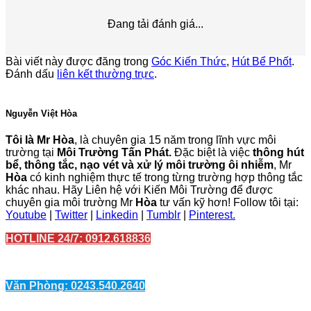
Đang tải đánh giá...
Bài viết này được đăng trong
Góc Kiến Thức
,
Hút Bể Phốt
.
Đánh dấu
liên kết thường trực
.
Nguyễn Việt Hòa
Tôi là Mr Hòa
, là chuyên gia 15 năm trong lĩnh vực môi
trường tại
Môi Trường Tấn Phát.
Đặc biệt là việc
thông hút
bể, thông tắc, nạo vét và xử lý môi trường ôi nhiễm
, Mr
Hòa
có kinh nghiệm thực tế trong từng trường hợp thông tắc
khác nhau. Hãy Liên hệ với Kiến Môi Trường để được
chuyên gia môi trường Mr
Hòa
tư vấn kỹ hơn! Follow tôi tại:
Youtube
|
Twitter
|
Linkedin
|
Tumblr
|
Pinterest.
HOTLINE 24/7: 0912.618836
Văn Phòng: 0243.540.2640