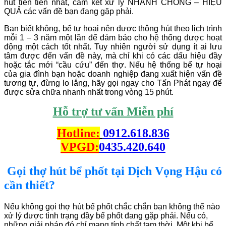
hút tiên tiến nhất, cam kết xử lý NHANH CHÓNG – HIỆU
QUẢ các vấn đề bạn đang gặp phải.
Bạn biết không, bể tự hoại nên được thông hút theo lịch trình
mỗi 1 – 3 năm một lần để đảm bảo cho hệ thống được hoạt
động một cách tốt nhất. Tuy nhiên người sử dụng ít ai lưu
tâm được đến vấn đề này, mà chỉ khi có các dấu hiệu đầy
hoặc tắc mới “cầu cứu” đến thợ. Nếu hệ thống bể tự hoại
của gia đình bạn hoặc doanh nghiệp đang xuất hiện vấn đề
tương tự, đừng lo lắng, hãy gọi ngay cho Tấn Phát ngay để
được sửa chữa nhanh nhất trong vòng 15 phút.
Hỗ trợ tư vấn Miễn phí
Hotline:
0912.618.836
VPGD:
0435.420.640
Gọi thợ hút bể phốt tại Dịch Vọng Hậu có
cần thiết?
Nếu không gọi thợ hút bể phốt chắc chắn bạn không thể nào
xử lý được tình trạng đầy bể phốt đang gặp phải. Nếu có,
những giải pháp đó chỉ mang tính chất tạm thời. Một khi bể