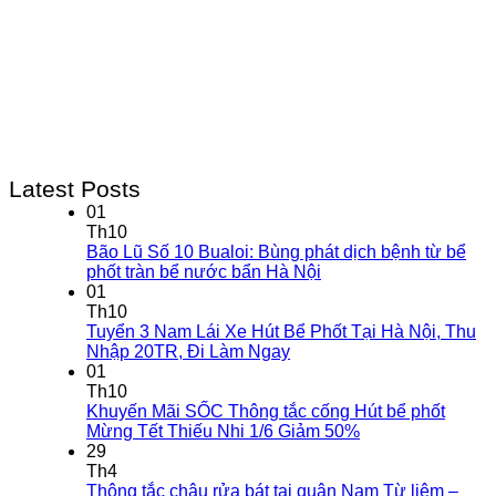
Latest Posts
01
Th10
Bão Lũ Số 10 Bualoi: Bùng phát dịch bệnh từ bể
phốt tràn bể nước bẩn Hà Nội
01
Th10
Tuyển 3 Nam Lái Xe Hút Bể Phốt Tại Hà Nội, Thu
Nhập 20TR, Đi Làm Ngay
01
Th10
Khuyến Mãi SỐC Thông tắc cống Hút bể phốt
Mừng Tết Thiếu Nhi 1/6 Giảm 50%
29
Th4
Thông tắc chậu rửa bát tại quận Nam Từ liêm –