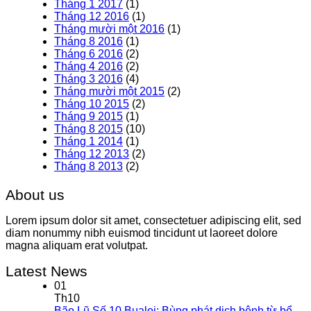
Tháng 1 2017
(1)
Tháng 12 2016
(1)
Tháng mười một 2016
(1)
Tháng 8 2016
(1)
Tháng 6 2016
(2)
Tháng 4 2016
(2)
Tháng 3 2016
(4)
Tháng mười một 2015
(2)
Tháng 10 2015
(2)
Tháng 9 2015
(1)
Tháng 8 2015
(10)
Tháng 1 2014
(1)
Tháng 12 2013
(2)
Tháng 8 2013
(2)
About us
Lorem ipsum dolor sit amet, consectetuer adipiscing elit, sed
diam nonummy nibh euismod tincidunt ut laoreet dolore
magna aliquam erat volutpat.
Latest News
01
Th10
Bão Lũ Số 10 Bualoi: Bùng phát dịch bệnh từ bể