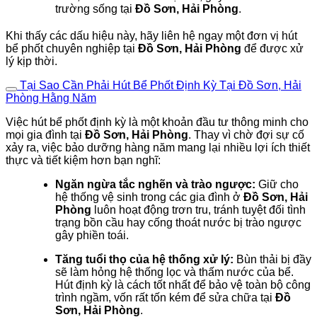
trường sống tại
Đồ Sơn, Hải Phòng
.
Khi thấy các dấu hiệu này, hãy liên hệ ngay một đơn vị hút
bể phốt chuyên nghiệp tại
Đồ Sơn, Hải Phòng
để được xử
lý kịp thời.
Tại Sao Cần Phải Hút Bể Phốt Định Kỳ Tại Đồ Sơn, Hải
Phòng Hằng Năm
Việc hút bể phốt định kỳ là một khoản đầu tư thông minh cho
mọi gia đình tại
Đồ Sơn, Hải Phòng
. Thay vì chờ đợi sự cố
xảy ra, việc bảo dưỡng hàng năm mang lại nhiều lợi ích thiết
thực và tiết kiệm hơn bạn nghĩ:
Ngăn ngừa tắc nghẽn và trào ngược:
Giữ cho
hệ thống vệ sinh trong các gia đình ở
Đồ Sơn, Hải
Phòng
luôn hoạt động trơn tru, tránh tuyệt đối tình
trạng bồn cầu hay cống thoát nước bị trào ngược
gây phiền toái.
Tăng tuổi thọ của hệ thống xử lý:
Bùn thải bị đầy
sẽ làm hỏng hệ thống lọc và thấm nước của bể.
Hút định kỳ là cách tốt nhất để bảo vệ toàn bộ công
trình ngầm, vốn rất tốn kém để sửa chữa tại
Đồ
Sơn, Hải Phòng
.