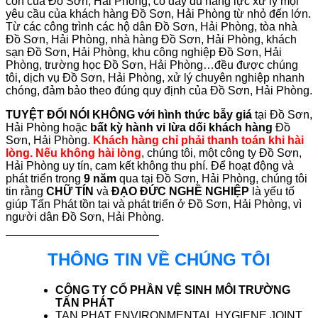
con của Đồ Sơn, Hải Phòng, có đầy đủ năng lực xử lý mọi
yêu cầu của khách hàng Đồ Sơn, Hải Phòng từ nhỏ đến lớn.
Từ các công trình các hộ dân Đồ Sơn, Hải Phòng, tòa nhà
Đồ Sơn, Hải Phòng, nhà hàng Đồ Sơn, Hải Phòng, khách
sạn Đồ Sơn, Hải Phòng, khu công nghiệp Đồ Sơn, Hải
Phòng, trường học Đồ Sơn, Hải Phòng…đều được chúng
tôi, dịch vụ Đồ Sơn, Hải Phòng, xử lý chuyên nghiệp nhanh
chóng, đảm bảo theo đúng quy định của Đồ Sơn, Hải Phòng.
TUYỆT ĐỐI NÓI KHÔNG với hình thức bẫy giá
tại Đồ Sơn,
Hải Phòng hoặc
bất kỳ hành vi lừa dối khách hàng
Đồ
Sơn, Hải Phòng.
Khách hàng chỉ phải thanh toán khi hài
lòng. Nếu không hài lòng
, chúng tôi, một công ty Đồ Sơn,
Hải Phòng uy tín, cam kết không thu phí. Để hoạt động và
phát triển trong
9 năm
qua tại Đồ Sơn, Hải Phòng, chúng tôi
tin rằng
CHỮ TÍN
và
ĐẠO ĐỨC NGHỀ NGHIỆP
là yếu tố
giúp Tấn Phát tồn tại và phát triển ở Đồ Sơn, Hải Phòng, vì
người dân Đồ Sơn, Hải Phòng.
THÔNG TIN VỀ CHÚNG TÔI
CÔNG TY CỔ PHẦN VỆ SINH MÔI TRƯỜNG
TẤN PHÁT
TAN PHAT ENVIRONMENTAL HYGIENE JOINT