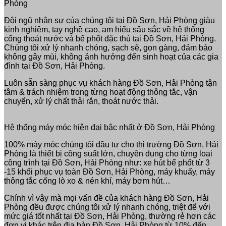
Phòng
Đội ngũ nhân sự của chúng tôi tại Đồ Sơn, Hải Phòng giàu
kinh nghiệm, tay nghề cao, am hiểu sâu sắc về hệ thống
cống thoát nước và bể phốt đặc thù tại Đồ Sơn, Hải Phòng.
Chúng tôi xử lý nhanh chóng, sạch sẽ, gọn gàng, đảm bảo
không gây mùi, không ảnh hưởng đến sinh hoạt của các gia
đình tại Đồ Sơn, Hải Phòng.
Luôn sẵn sàng phục vụ khách hàng Đồ Sơn, Hải Phòng tận
tâm & trách nhiệm trong từng hoạt động thông tắc, vận
chuyển, xử lý chất thải rắn, thoát nước thải.
Hệ thống máy móc hiện đại bậc nhất ở Đồ Sơn, Hải Phòng
100% máy móc chúng tôi đầu tư cho thị trường Đồ Sơn, Hải
Phòng là thiết bị công suất lớn, chuyên dụng cho từng loại
công trình tại Đồ Sơn, Hải Phòng như: xe hút bể phốt từ 3
-15 khối phục vụ toàn Đồ Sơn, Hải Phòng, máy khuấy, máy
thông tắc cống lò xo & nén khí, máy bơm hút…
Chính vì vậy mà mọi vấn đề của khách hàng Đồ Sơn, Hải
Phòng đều được chúng tôi xử lý nhanh chóng, triệt để với
mức giá tốt nhất tại Đồ Sơn, Hải Phòng, thường rẻ hơn các
đơn vị khác trên địa bàn Đồ Sơn, Hải Phòng từ 10% đến