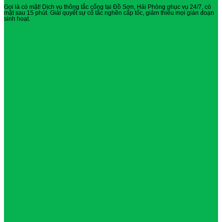
Gọi là có mặt! Dịch vụ thông tắc cống tại Đồ Sơn, Hải Phòng phục vụ 24/7, có
mặt sau 15 phút. Giải quyết sự cố tắc nghẽn cấp tốc, giảm thiểu mọi gián đoạn
sinh hoạt.