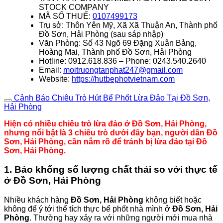
STOCK COMPANY
MÃ SỐ THUẾ:
0107499173
Trụ sở: Thôn Yên Mỹ, Xã Xã Thuận An, Thành phố
Đồ Sơn, Hải Phòng (sau sáp nhập)
Văn Phòng: Số 43 Ngõ 69 Đặng Xuân Bảng,
Hoàng Mai, Thành phố Đồ Sơn, Hải Phòng
Hotline: 0912.618.836 – Phone: 0243.540.2640
Email:
moitruongtanphat247@gmail.com
Website:
https://hutbephotvietnam.com
Cảnh Báo Chiêu Trò Hút Bể Phốt Lừa Đảo Tại Đồ Sơn,
Hải Phòng
Hiện có nhiều chiêu trò lừa đảo ở Đồ Sơn, Hải Phòng,
nhưng nổi bật là 3 chiêu trò dưới đây bạn, người dân Đồ
Sơn, Hải Phòng, cần nắm rõ để tránh bị lừa đảo tại Đồ
Sơn, Hải Phòng.
1. Báo khống số lượng chất thải so với thực tế
ở Đồ Sơn, Hải Phòng
Nhiều khách hàng
Đồ Sơn, Hải Phòng
không biết hoặc
không để ý tới thể tích thực bể phốt nhà mình ở
Đồ Sơn, Hải
Phòng
. Thường hay xảy ra với những người mới mua nhà