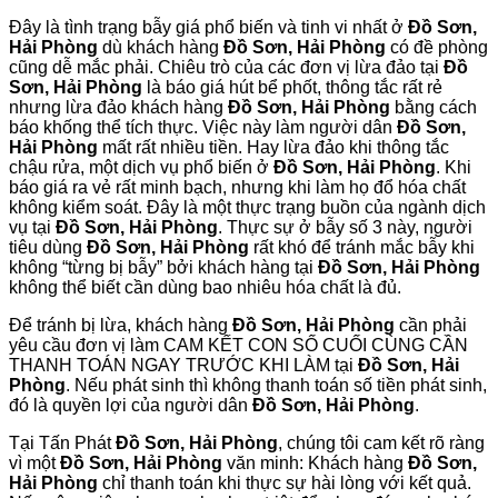
Đây là tình trạng bẫy giá phổ biến và tinh vi nhất ở
Đồ Sơn,
Hải Phòng
dù khách hàng
Đồ Sơn, Hải Phòng
có đề phòng
cũng dễ mắc phải. Chiêu trò của các đơn vị lừa đảo tại
Đồ
Sơn, Hải Phòng
là báo giá hút bể phốt, thông tắc rất rẻ
nhưng lừa đảo khách hàng
Đồ Sơn, Hải Phòng
bằng cách
báo khống thể tích thực. Việc này làm người dân
Đồ Sơn,
Hải Phòng
mất rất nhiều tiền. Hay lừa đảo khi thông tắc
chậu rửa, một dịch vụ phổ biến ở
Đồ Sơn, Hải Phòng
. Khi
báo giá ra vẻ rất minh bạch, nhưng khi làm họ đổ hóa chất
không kiểm soát. Đây là một thực trạng buồn của ngành dịch
vụ tại
Đồ Sơn, Hải Phòng
. Thực sự ở bẫy số 3 này, người
tiêu dùng
Đồ Sơn, Hải Phòng
rất khó để tránh mắc bẫy khi
không “từng bị bẫy” bởi khách hàng tại
Đồ Sơn, Hải Phòng
không thể biết cần dùng bao nhiêu hóa chất là đủ.
Để tránh bị lừa, khách hàng
Đồ Sơn, Hải Phòng
cần phải
yêu cầu đơn vị làm CAM KẾT CON SỐ CUỐI CÙNG CẦN
THANH TOÁN NGAY TRƯỚC KHI LÀM tại
Đồ Sơn, Hải
Phòng
. Nếu phát sinh thì không thanh toán số tiền phát sinh,
đó là quyền lợi của người dân
Đồ Sơn, Hải Phòng
.
Tại Tấn Phát
Đồ Sơn, Hải Phòng
, chúng tôi cam kết rõ ràng
vì một
Đồ Sơn, Hải Phòng
văn minh: Khách hàng
Đồ Sơn,
Hải Phòng
chỉ thanh toán khi thực sự hài lòng với kết quả.