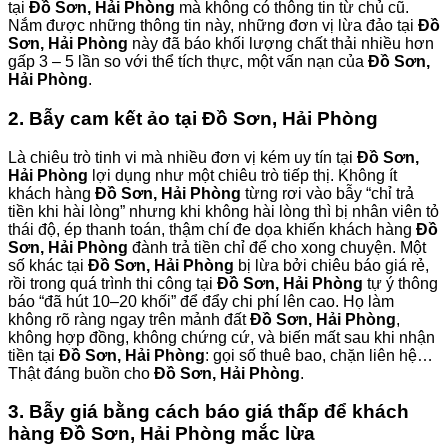
tại
Đồ Sơn, Hải Phòng
mà không có thông tin từ chủ cũ.
Nắm được những thông tin này, những đơn vị lừa đảo tại
Đồ
Sơn, Hải Phòng
này đã báo khối lượng chất thải nhiều hơn
gấp 3 – 5 lần so với thể tích thực, một vấn nạn của
Đồ Sơn,
Hải Phòng
.
2. Bẫy cam kết ảo tại Đồ Sơn, Hải Phòng
Là chiêu trò tinh vi mà nhiều đơn vị kém uy tín tại
Đồ Sơn,
Hải Phòng
lợi dụng như một chiêu trò tiếp thị. Không ít
khách hàng
Đồ Sơn, Hải Phòng
từng rơi vào bẫy “chỉ trả
tiền khi hài lòng” nhưng khi không hài lòng thì bị nhân viên tỏ
thái độ, ép thanh toán, thậm chí đe dọa khiến khách hàng
Đồ
Sơn, Hải Phòng
đành trả tiền chỉ để cho xong chuyện. Một
số khác tại
Đồ Sơn, Hải Phòng
bị lừa bởi chiêu báo giá rẻ,
rồi trong quá trình thi công tại
Đồ Sơn, Hải Phòng
tự ý thông
báo “đã hút 10–20 khối” để đẩy chi phí lên cao. Họ làm
không rõ ràng ngay trên mảnh đất
Đồ Sơn, Hải Phòng
,
không hợp đồng, không chứng cứ, và biến mất sau khi nhận
tiền tại
Đồ Sơn, Hải Phòng
: gọi số thuê bao, chặn liên hệ…
Thật đáng buồn cho
Đồ Sơn, Hải Phòng
.
3. Bẫy giá bằng cách báo giá thấp để khách
hàng Đồ Sơn, Hải Phòng mắc lừa