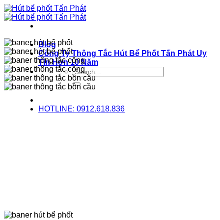
Bỏ
qua
nội
dung
Blog
Công Ty Thông Tắc Hút Bể Phốt Tấn Phát Uy
Tín Hơn 10 Năm
HOTLINE: 0912.618.836