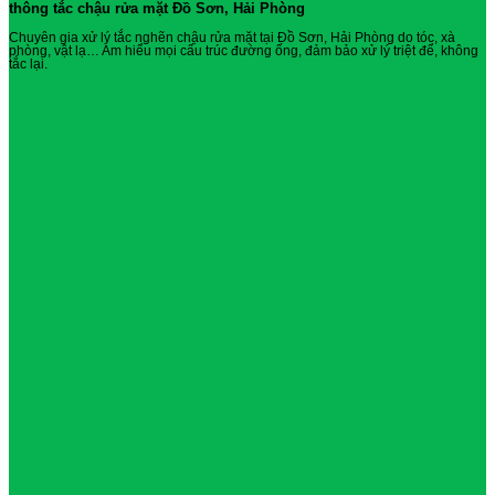
thông tắc chậu rửa mặt Đồ Sơn, Hải Phòng
Chuyên gia xử lý tắc nghẽn chậu rửa mặt tại Đồ Sơn, Hải Phòng do tóc, xà
phòng, vật lạ… Am hiểu mọi cấu trúc đường ống, đảm bảo xử lý triệt để, không
tắc lại.