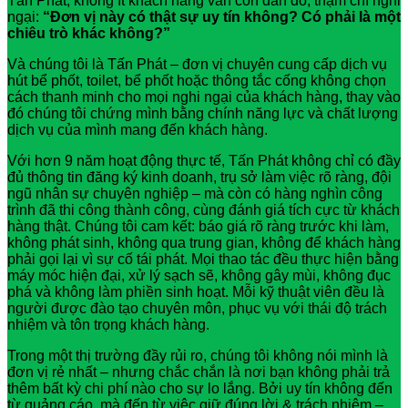
Tấn Phát, không ít khách hàng vẫn còn đắn đo, thậm chí nghi
ngại:
“Đơn vị này có thật sự uy tín không? Có phải là một
chiêu trò khác không?”
Và chúng tôi là Tấn Phát – đơn vị chuyên cung cấp dịch vụ
hút bể phốt, toilet, bể phốt hoặc thông tắc cống không chọn
cách thanh minh cho mọi nghi ngại của khách hàng, thay vào
đó chúng tôi chứng mình bằng chính năng lực và chất lượng
dịch vụ của mình mang đến khách hàng.
Với hơn 9 năm hoạt động thực tế, Tấn Phát không chỉ có đầy
đủ thông tin đăng ký kinh doanh, trụ sở làm việc rõ ràng, đội
ngũ nhân sự chuyên nghiệp – mà còn có hàng nghìn công
trình đã thi công thành công, cùng đánh giá tích cực từ khách
hàng thật. Chúng tôi cam kết: báo giá rõ ràng trước khi làm,
không phát sinh, không qua trung gian, không để khách hàng
phải gọi lại vì sự cố tái phát. Mọi thao tác đều thực hiện bằng
máy móc hiện đại, xử lý sạch sẽ, không gây mùi, không đục
phá và không làm phiền sinh hoạt. Mỗi kỹ thuật viên đều là
người được đào tạo chuyên môn, phục vụ với thái độ trách
nhiệm và tôn trọng khách hàng.
Trong một thị trường đầy rủi ro, chúng tôi không nói mình là
đơn vị rẻ nhất – nhưng chắc chắn là nơi bạn không phải trả
thêm bất kỳ chi phí nào cho sự lo lắng. Bởi uy tín không đến
từ quảng cáo, mà đến từ việc giữ đúng lời & trách nhiệm –