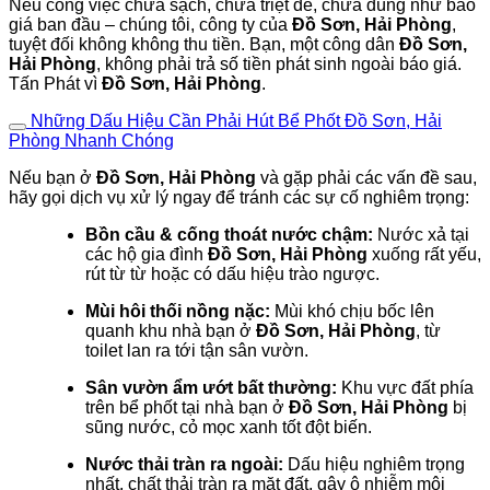
Nếu công việc chưa sạch, chưa triệt để, chưa đúng như báo
giá ban đầu – chúng tôi, công ty của
Đồ Sơn, Hải Phòng
,
tuyệt đối không không thu tiền. Bạn, một công dân
Đồ Sơn,
Hải Phòng
, không phải trả số tiền phát sinh ngoài báo giá.
Tấn Phát vì
Đồ Sơn, Hải Phòng
.
Những Dấu Hiệu Cần Phải Hút Bể Phốt Đồ Sơn, Hải
Phòng Nhanh Chóng
Nếu bạn ở
Đồ Sơn, Hải Phòng
và gặp phải các vấn đề sau,
hãy gọi dịch vụ xử lý ngay để tránh các sự cố nghiêm trọng:
Bồn cầu & cống thoát nước chậm:
Nước xả tại
các hộ gia đình
Đồ Sơn, Hải Phòng
xuống rất yếu,
rút từ từ hoặc có dấu hiệu trào ngược.
Mùi hôi thối nồng nặc:
Mùi khó chịu bốc lên
quanh khu nhà bạn ở
Đồ Sơn, Hải Phòng
, từ
toilet lan ra tới tận sân vườn.
Sân vườn ẩm ướt bất thường:
Khu vực đất phía
trên bể phốt tại nhà bạn ở
Đồ Sơn, Hải Phòng
bị
sũng nước, cỏ mọc xanh tốt đột biến.
Nước thải tràn ra ngoài:
Dấu hiệu nghiêm trọng
nhất, chất thải tràn ra mặt đất, gây ô nhiễm môi