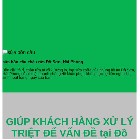
sửa bồn cầu chậu rửa Đồ Sơn, Hải Phòng
Bồn cầu rò rỉ, chậu rửa bị vỡ? Đừng lo, thợ sửa chữa của chúng tôi tại Đồ Sơn,
Hải Phòng sẽ có mặt nhanh chóng để khắc phục, khôi phục sự tiện nghi cho
sinh hoạt hàng ngày của bạn
GIÚP KHÁCH HÀNG XỬ LÝ
TRIỆT ĐỂ VẤN ĐỀ tại Đồ