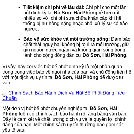
Tiết kiệm chi phí về lâu dài:
Chi phí cho một lần
hút định kỳ tại
Đồ Sơn, Hải Phòng
rẻ hơn rất
nhiều so với chi phí sửa chữa khẩn cấp khi hệ
thống bị hư hỏng nặng hoặc phải xử lý sự cố trào
ngược.
Bảo vệ sức khỏe và môi trường sống:
Đảm bảo
chất thải nguy hại không bị rò rỉ ra môi trường, giữ
gìn nguồn nước ngầm và không gian sống trong
lành cho cộng đồng dân cư
Đồ Sơn, Hải Phòng
.
Vì vậy, hãy coi việc hút bể phốt định kỳ là một phần quan
trọng trong việc bảo vệ ngôi nhà của bạn và chủ động liên hệ
với một dịch vụ uy tín tại
Đồ Sơn, Hải Phòng
để được tư
vấn.
Chính Sách Bảo Hành Dịch Vụ Hút Bể Phốt Đúng Tiêu
Chuẩn
Một đơn vị hút bể phốt chuyên nghiệp tại
Đồ Sơn, Hải
Phòng
luôn có chính sách bảo hành rõ ràng bằng văn bản.
Đây là cam kết về chất lượng dịch vụ và là quyền lợi chính
đáng của bạn. Một chính sách uy tín thường bao gồm các
yếu tố sau: