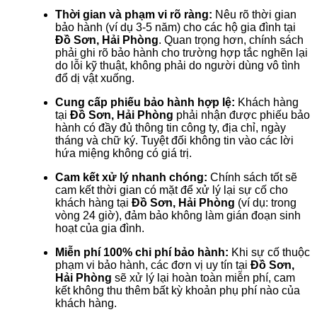
Thời gian và phạm vi rõ ràng:
Nêu rõ thời gian
bảo hành (ví dụ 3-5 năm) cho các hộ gia đình tại
Đồ Sơn, Hải Phòng
. Quan trọng hơn, chính sách
phải ghi rõ bảo hành cho trường hợp tắc nghẽn lại
do lỗi kỹ thuật, không phải do người dùng vô tình
đổ dị vật xuống.
Cung cấp phiếu bảo hành hợp lệ:
Khách hàng
tại
Đồ Sơn, Hải Phòng
phải nhận được phiếu bảo
hành có đầy đủ thông tin công ty, địa chỉ, ngày
tháng và chữ ký. Tuyệt đối không tin vào các lời
hứa miệng không có giá trị.
Cam kết xử lý nhanh chóng:
Chính sách tốt sẽ
cam kết thời gian có mặt để xử lý lại sự cố cho
khách hàng tại
Đồ Sơn, Hải Phòng
(ví dụ: trong
vòng 24 giờ), đảm bảo không làm gián đoạn sinh
hoạt của gia đình.
Miễn phí 100% chi phí bảo hành:
Khi sự cố thuộc
phạm vi bảo hành, các đơn vị uy tín tại
Đồ Sơn,
Hải Phòng
sẽ xử lý lại hoàn toàn miễn phí, cam
kết không thu thêm bất kỳ khoản phụ phí nào của
khách hàng.