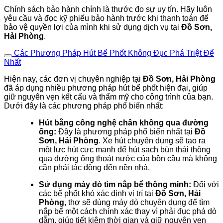
Chính sách bảo hành chính là thước đo sự uy tín. Hãy luôn
yêu cầu và đọc kỹ phiếu bảo hành trước khi thanh toán để
bảo vệ quyền lợi của mình khi sử dụng dịch vụ tại
Đồ Sơn,
Hải Phòng
.
Các Phương Pháp Hút Bể Phốt Không Đục Phá Triệt Để
Nhất
Hiện nay, các đơn vị chuyên nghiệp tại
Đồ Sơn, Hải Phòng
đã áp dụng nhiều phương pháp hút bể phốt hiện đại, giúp
giữ nguyên vẹn kết cấu và thẩm mỹ cho công trình của bạn.
Dưới đây là các phương pháp phổ biến nhất:
Hút bằng công nghệ chân không qua đường
ống:
Đây là phương pháp phổ biến nhất tại
Đồ
Sơn, Hải Phòng
. Xe hút chuyên dụng sẽ tạo ra
một lực hút cực mạnh để hút sạch bùn thải thông
qua đường ống thoát nước của bồn cầu mà không
cần phải tác động đến nền nhà.
Sử dụng máy dò tìm nắp bể thông minh:
Đối với
các bể phốt khó xác định vị trí tại
Đồ Sơn, Hải
Phòng
, thợ sẽ dùng máy dò chuyên dụng để tìm
nắp bể một cách chính xác thay vì phải đục phá dò
dẫm, giúp tiết kiệm thời gian và giữ nguyên vẹn