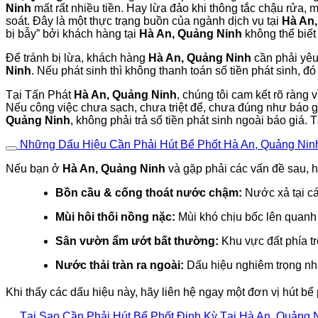
Ninh
mất rất nhiều tiền. Hay lừa đảo khi thông tắc chậu rửa, 
soát. Đây là một thực trạng buồn của ngành dịch vụ tại
Hà An
bị bẫy” bởi khách hàng tại
Hà An, Quảng Ninh
không thể biết
Để tránh bị lừa, khách hàng
Hà An, Quảng Ninh
cần phải y
Ninh
. Nếu phát sinh thì không thanh toán số tiền phát sinh, đ
Tại Tấn Phát
Hà An, Quảng Ninh
, chúng tôi cam kết rõ ràng 
Nếu công việc chưa sạch, chưa triệt để, chưa đúng như báo g
Quảng Ninh
, không phải trả số tiền phát sinh ngoài báo giá. 
Những Dấu Hiệu Cần Phải Hút Bể Phốt Hà An, Quảng Ni
Nếu bạn ở
Hà An, Quảng Ninh
và gặp phải các vấn đề sau, h
Bồn cầu & cống thoát nước chậm:
Nước xả tại cá
Mùi hôi thối nồng nặc:
Mùi khó chịu bốc lên quan
Sân vườn ẩm ướt bất thường:
Khu vực đất phía tr
Nước thải tràn ra ngoài:
Dấu hiệu nghiêm trọng nhất
Khi thấy các dấu hiệu này, hãy liên hệ ngay một đơn vị hút bể
Tại Sao Cần Phải Hút Bể Phốt Định Kỳ Tại Hà An, Quảng