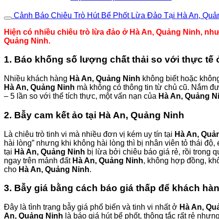
Cảnh Báo Chiêu Trò Hút Bể Phốt Lừa Đảo Tại Hà An, Quả
Hiện có nhiều chiêu trò lừa đảo ở Hà An, Quảng Ninh, nhưn
Quảng Ninh.
1. Báo khống số lượng chất thải so với thực tế
Nhiều khách hàng
Hà An, Quảng Ninh
không biết hoặc không 
Hà An, Quảng Ninh
mà không có thông tin từ chủ cũ. Nắm đư
– 5 lần so với thể tích thực, một vấn nạn của
Hà An, Quảng N
2. Bẫy cam kết ảo tại Hà An, Quảng Ninh
Là chiêu trò tinh vi mà nhiều đơn vị kém uy tín tại
Hà An, Quả
hài lòng” nhưng khi không hài lòng thì bị nhân viên tỏ thái đ
tại
Hà An, Quảng Ninh
bị lừa bởi chiêu báo giá rẻ, rồi trong q
ngay trên mảnh đất
Hà An, Quảng Ninh
, không hợp đồng, khô
cho
Hà An, Quảng Ninh
.
3. Bẫy giá bằng cách báo giá thấp để khách hà
Đây là tình trạng bẫy giá phổ biến và tinh vi nhất ở
Hà An, Qu
An, Quảng Ninh
là báo giá hút bể phốt, thông tắc rất rẻ như