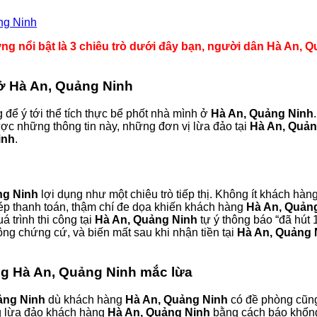
ng Ninh
g nổi bật là 3 chiêu trò dưới đây bạn, người dân Hà An, Qu
 ở Hà An, Quảng Ninh
để ý tới thể tích thực bể phốt nhà mình ở
Hà An, Quảng Ninh
ợc những thông tin này, những đơn vị lừa đảo tại
Hà An, Quản
inh
.
ng Ninh
lợi dụng như một chiêu trò tiếp thị. Không ít khách hàn
ộ, ép thanh toán, thậm chí đe dọa khiến khách hàng
Hà An, Quản
uá trình thi công tại
Hà An, Quảng Ninh
tự ý thông báo “đã hút 
ng chứng cứ, và biến mất sau khi nhận tiền tại
Hà An, Quảng 
ng Hà An, Quảng Ninh mắc lừa
ảng Ninh
dù khách hàng
Hà An, Quảng Ninh
có đề phòng cũng 
ng lừa đảo khách hàng
Hà An, Quảng Ninh
bằng cách báo khống