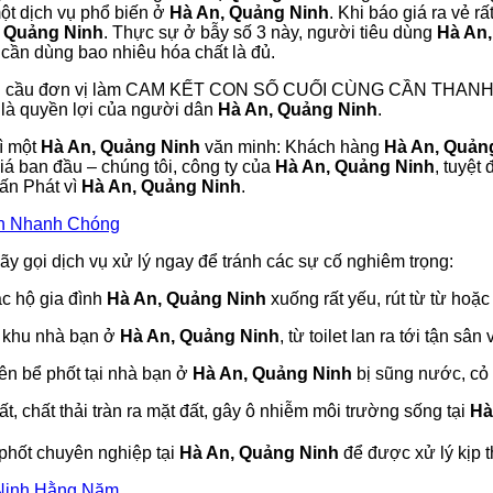
một dịch vụ phổ biến ở
Hà An, Quảng Ninh
. Khi báo giá ra vẻ 
, Quảng Ninh
. Thực sự ở bẫy số 3 này, người tiêu dùng
Hà An
 cần dùng bao nhiêu hóa chất là đủ.
êu cầu đơn vị làm CAM KẾT CON SỐ CUỐI CÙNG CẦN THA
ó là quyền lợi của người dân
Hà An, Quảng Ninh
.
vì một
Hà An, Quảng Ninh
văn minh: Khách hàng
Hà An, Quản
iá ban đầu – chúng tôi, công ty của
Hà An, Quảng Ninh
, tuyệt
Tấn Phát vì
Hà An, Quảng Ninh
.
nh Nhanh Chóng
ãy gọi dịch vụ xử lý ngay để tránh các sự cố nghiêm trọng:
c hộ gia đình
Hà An, Quảng Ninh
xuống rất yếu, rút từ từ hoặ
h khu nhà bạn ở
Hà An, Quảng Ninh
, từ toilet lan ra tới tận sân
ên bể phốt tại nhà bạn ở
Hà An, Quảng Ninh
bị sũng nước, cỏ 
, chất thải tràn ra mặt đất, gây ô nhiễm môi trường sống tại
Hà
 phốt chuyên nghiệp tại
Hà An, Quảng Ninh
để được xử lý kịp t
 Ninh Hằng Năm