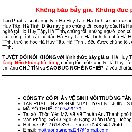
Không báo bẫy giá. Không đục ph
Tấn
Phát
là số ít công ty ở Hà Huy Tập, Hà Tĩnh sở hữu xe hú
Huy Tập, Hà Tĩnh. Điều này giúp chúng tôi, công ty của Hà H
nghề tại Hà Huy Tập, Hà Tĩnh, chúng tôi, những người con c
các công trình các hộ dân Hà Huy Tập, Hà Tĩnh, tòa nhà Hà 
Tĩnh, trường học Hà Huy Tập, Hà Tĩnh…đều được chúng tôi, 
Tĩnh.
TUYỆT ĐỐI NÓI KHÔNG với hình thức bẫy giá
tại Hà Huy 
lòng. Nếu không hài lòng
, chúng tôi, một công ty Hà Huy Tập
tin rằng
CHỮ TÍN
và
ĐẠO ĐỨC NGHỀ NGHIỆP
là yếu tố giú
CÔNG TY CỔ PHẦN VỆ SINH MÔI TRƯỜNG TẤN
TAN PHAT ENVIRONMENTAL HYGIENE JOINT 
MÃ SỐ THUẾ:
0107499173
Trụ sở: Thôn Yên Mỹ, Xã Xã Thuận An, Thành phố H
Văn Phòng: Số 43 Ngõ 69 Đặng Xuân Bảng, Hoàng 
Hotline: 0912.618.836 – Phone: 0243.540.2640
Email:
moitruongtanphat247@gmail.com