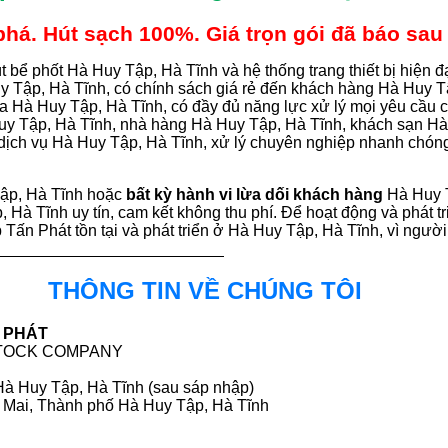
á. Hút sạch 100%. Giá trọn gói đã báo sau 
t bể phốt Hà Huy Tập, Hà Tĩnh và hệ thống trang thiết bị hiện 
uy Tập, Hà Tĩnh, có chính sách giá rẻ đến khách hàng Hà Huy 
ủa Hà Huy Tập, Hà Tĩnh, có đầy đủ năng lực xử lý mọi yêu cầu
Huy Tập, Hà Tĩnh, nhà hàng Hà Huy Tập, Hà Tĩnh, khách sạn H
dịch vụ Hà Huy Tập, Hà Tĩnh, xử lý chuyên nghiệp nhanh chón
Tập, Hà Tĩnh hoặc
bất kỳ hành vi lừa dối khách hàng
Hà Huy 
, Hà Tĩnh uy tín, cam kết không thu phí. Để hoạt động và phát t
p Tấn Phát tồn tại và phát triển ở Hà Huy Tập, Hà Tĩnh, vì ngư
THÔNG TIN VỀ CHÚNG TÔI
 PHÁT
STOCK COMPANY
à Huy Tập, Hà Tĩnh (sau sáp nhập)
Mai, Thành phố Hà Huy Tập, Hà Tĩnh