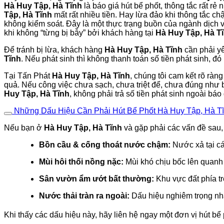
Hà Huy Tập, Hà Tĩnh
là báo giá hút bể phốt, thông tắc rất r
Tập, Hà Tĩnh
mất rất nhiều tiền. Hay lừa đảo khi thông tắc ch
không kiểm soát. Đây là một thực trạng buồn của ngành dịch v
khi không “từng bị bẫy” bởi khách hàng tại
Hà Huy Tập, Hà T
Để tránh bị lừa, khách hàng
Hà Huy Tập, Hà Tĩnh
cần phải 
Tĩnh
. Nếu phát sinh thì không thanh toán số tiền phát sinh, đ
Tại Tấn Phát
Hà Huy Tập, Hà Tĩnh
, chúng tôi cam kết rõ ràng
quả. Nếu công việc chưa sạch, chưa triệt để, chưa đúng như b
Huy Tập, Hà Tĩnh
, không phải trả số tiền phát sinh ngoài báo
Những Dấu Hiệu Cần Phải Hút Bể Phốt Hà Huy Tập, Hà 
Nếu bạn ở
Hà Huy Tập, Hà Tĩnh
và gặp phải các vấn đề sau, 
Bồn cầu & cống thoát nước chậm:
Nước xả tại cá
Mùi hôi thối nồng nặc:
Mùi khó chịu bốc lên quan
Sân vườn ẩm ướt bất thường:
Khu vực đất phía tr
Nước thải tràn ra ngoài:
Dấu hiệu nghiêm trọng nhất
Khi thấy các dấu hiệu này, hãy liên hệ ngay một đơn vị hút bể