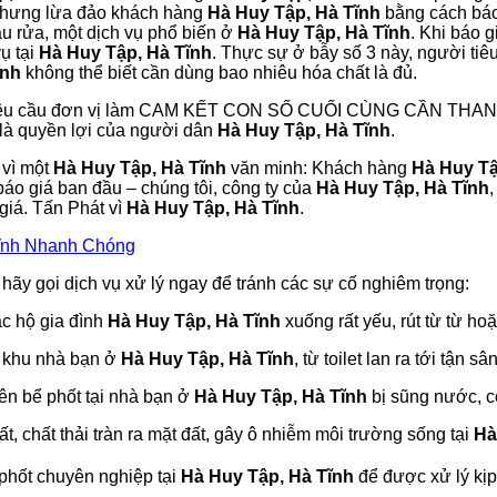
ẻ nhưng lừa đảo khách hàng
Hà Huy Tập, Hà Tĩnh
bằng cách báo
ậu rửa, một dịch vụ phổ biến ở
Hà Huy Tập, Hà Tĩnh
. Khi báo 
ụ tại
Hà Huy Tập, Hà Tĩnh
. Thực sự ở bẫy số 3 này, người ti
ĩnh
không thể biết cần dùng bao nhiêu hóa chất là đủ.
yêu cầu đơn vị làm CAM KẾT CON SỐ CUỐI CÙNG CẦN TH
ó là quyền lợi của người dân
Hà Huy Tập, Hà Tĩnh
.
 vì một
Hà Huy Tập, Hà Tĩnh
văn minh: Khách hàng
Hà Huy Tậ
áo giá ban đầu – chúng tôi, công ty của
Hà Huy Tập, Hà Tĩnh
 giá. Tấn Phát vì
Hà Huy Tập, Hà Tĩnh
.
Tĩnh Nhanh Chóng
hãy gọi dịch vụ xử lý ngay để tránh các sự cố nghiêm trọng:
c hộ gia đình
Hà Huy Tập, Hà Tĩnh
xuống rất yếu, rút từ từ ho
h khu nhà bạn ở
Hà Huy Tập, Hà Tĩnh
, từ toilet lan ra tới tận s
ên bể phốt tại nhà bạn ở
Hà Huy Tập, Hà Tĩnh
bị sũng nước, cỏ
, chất thải tràn ra mặt đất, gây ô nhiễm môi trường sống tại
Hà
 phốt chuyên nghiệp tại
Hà Huy Tập, Hà Tĩnh
để được xử lý kịp