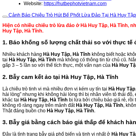
Website:
https://hutbephotvietnam.com
Cảnh Báo Chiêu Trò Hút Bể Phốt Lừa Đảo Tại Hà Huy Tập
Hiện có nhiều chiêu trò lừa đảo ở Hà Huy Tập, Hà Tĩnh, nh
Huy Tập, Hà Tĩnh.
1. Báo khống số lượng chất thải so với thực tế
Nhiều khách hàng
Hà Huy Tập, Hà Tĩnh
không biết hoặc khôn
tại
Hà Huy Tập, Hà Tĩnh
mà không có thông tin từ chủ cũ. Nắ
gấp 3 – 5 lần so với thể tích thực, một vấn nạn của
Hà Huy Tậ
2. Bẫy cam kết ảo tại Hà Huy Tập, Hà Tĩnh
Là chiêu trò tinh vi mà nhiều đơn vị kém uy tín tại
Hà Huy Tập,
hài lòng” nhưng khi không hài lòng thì bị nhân viên tỏ thái đ
khác tại
Hà Huy Tập, Hà Tĩnh
bị lừa bởi chiêu báo giá rẻ, rồi 
không rõ ràng ngay trên mảnh đất
Hà Huy Tập, Hà Tĩnh
, khô
Thật đáng buồn cho
Hà Huy Tập, Hà Tĩnh
.
3. Bẫy giá bằng cách báo giá thấp để khách hà
Đây là tình trạng bẫy giá phổ biến và tinh vi nhất ở
Hà Huy Tậ