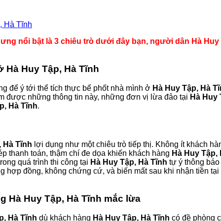
, Hà Tĩnh
ưng nổi bật là 3 chiêu trò dưới đây bạn, người dân Hà Huy 
 ở Hà Huy Tập, Hà Tĩnh
g để ý tới thể tích thực bể phốt nhà mình ở
Hà Huy Tập, Hà T
m được những thông tin này, những đơn vị lừa đảo tại
Hà Huy 
p, Hà Tĩnh
.
 Hà Tĩnh
lợi dụng như một chiêu trò tiếp thị. Không ít khách h
ộ, ép thanh toán, thậm chí đe dọa khiến khách hàng
Hà Huy Tập, 
trong quá trình thi công tại
Hà Huy Tập, Hà Tĩnh
tự ý thông báo 
ng hợp đồng, không chứng cứ, và biến mất sau khi nhận tiền tại
ng Hà Huy Tập, Hà Tĩnh mắc lừa
p, Hà Tĩnh
dù khách hàng
Hà Huy Tập, Hà Tĩnh
có đề phòng cũ