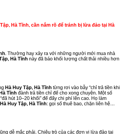
Tập, Hà Tĩnh, cần nắm rõ để tránh bị lừa đảo tại Hà
ĩnh
. Thường hay xảy ra với những người mới mua nhà
Tập, Hà Tĩnh
này đã báo khối lượng chất thải nhiều hơn
àng
Hà Huy Tập, Hà Tĩnh
từng rơi vào bẫy “chỉ trả tiền khi
Hà Tĩnh
đành trả tiền chỉ để cho xong chuyện. Một số
“đã hút 10–20 khối” để đẩy chi phí lên cao. Họ làm
Hà Huy Tập, Hà Tĩnh
: gọi số thuê bao, chặn liên hệ…
ng dễ mắc phải. Chiêu trò của các đơn vị lừa đảo tại