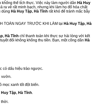
 khống thể tích thực. Việc này làm người dân
Hà Huy
giá ra vẻ rất minh bạch, nhưng khi làm họ đổ hóa chất
êu dùng
Hà Huy Tập, Hà Tĩnh
rất khó để tránh mắc bẫy
ANH TOÁN NGAY TRƯỚC KHI LÀM tại
Hà Huy Tập, Hà
p, Hà Tĩnh
chỉ thanh toán khi thực sự hài lòng với kết
, tuyệt đối không không thu tiền. Bạn, một công dân
Hà
ặc có dấu hiệu trào ngược.
ân vườn.
 mọc xanh tốt đột biến.
 Huy Tập, Hà Tĩnh
.
 thời.