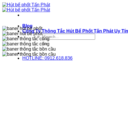
Bỏ
qua
nội
dung
Blog
Công Ty Thông Tắc Hút Bể Phốt Tấn Phát Uy Tí
HOTLINE: 0912.618.836