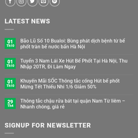
LATEST NEWS
Bão Lũ Số 10 Bualoi: Bùng phát dịch bệnh từ bể
01
Th10
phốt tràn bể nước bẩn Hà Nội
Tuyển 3 Nam Lái Xe Hút Bể Phốt Tại Hà Nội, Thu
01
Th10
Nhập 20TR, Đi Làm Ngay
Khuyến Mãi SỐC Thông tắc cống Hút bể phốt
01
Th10
Mừng Tết Thiếu Nhi 1/6 Giảm 50%
Thông tắc chậu rửa bát tại quận Nam Từ liêm –
29
Th4
Nhanh chóng, giá rẻ
SIGNUP FOR NEWSLETTER