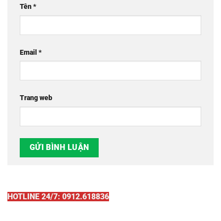
Tên
*
Email
*
Trang web
HOTLINE 24/7: 0912.618836