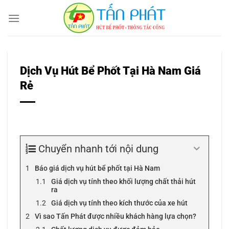
Bỏ
qua
nội
dung
Dịch Vụ Hút Bể Phốt Tại Hà Nam Giá
Rẻ
Chuyển nhanh tới nội dung
Báo giá dịch vụ hút bể phốt tại Hà Nam
Giá dịch vụ tính theo khối lượng chất thải hút
ra
Giá dịch vụ tính theo kích thước của xe hút
Vì sao Tấn Phát được nhiều khách hàng lựa chọn?