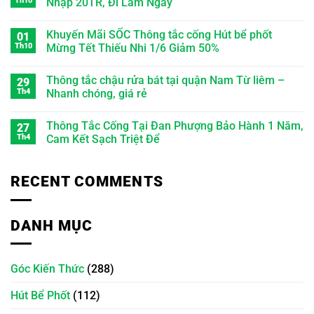
Th10
Nhập 20TR, Đi Làm Ngay
Khuyến Mãi SỐC Thông tắc cống Hút bể phốt
01
Th10
Mừng Tết Thiếu Nhi 1/6 Giảm 50%
Thông tắc chậu rửa bát tại quận Nam Từ liêm –
29
Th4
Nhanh chóng, giá rẻ
Thông Tắc Cống Tại Đan Phượng Bảo Hành 1 Năm,
27
Th4
Cam Kết Sạch Triệt Để
RECENT COMMENTS
DANH MỤC
Góc Kiến Thức
(288)
Hút Bể Phốt
(112)