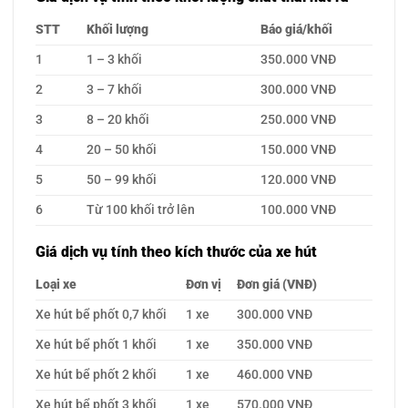
STT
Khối lượng
Báo giá/khối
1
1 – 3 khối
350.000 VNĐ
2
3 – 7 khối
300.000 VNĐ
3
8 – 20 khối
250.000 VNĐ
4
20 – 50 khối
150.000 VNĐ
5
50 – 99 khối
120.000 VNĐ
6
Từ 100 khối trở lên
100.000 VNĐ
Giá dịch vụ tính theo kích thước của xe hút
Loại xe
Đơn vị
Đơn giá (VNĐ)
Xe hút bể phốt 0,7 khối
1 xe
300.000 VNĐ
Xe hút bể phốt 1 khối
1 xe
350.000 VNĐ
Xe hút bể phốt 2 khối
1 xe
460.000 VNĐ
Xe hút bể phốt 3 khối
1 xe
570.000 VNĐ