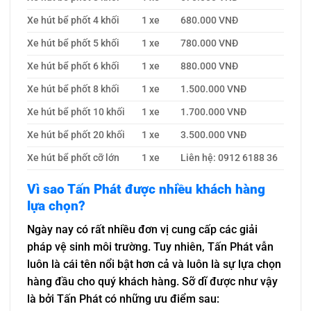
Xe hút bể phốt 4 khối
1 xe
680.000 VNĐ
Xe hút bể phốt 5 khối
1 xe
780.000 VNĐ
Xe hút bể phốt 6 khối
1 xe
880.000 VNĐ
Xe hút bể phốt 8 khối
1 xe
1.500.000 VNĐ
Xe hút bể phốt 10 khối
1 xe
1.700.000 VNĐ
Xe hút bể phốt 20 khối
1 xe
3.500.000 VNĐ
Xe hút bể phốt cỡ lớn
1 xe
Liên hệ: 0912 6188 36
Vì sao Tấn Phát được nhiều khách hàng
lựa chọn?
Ngày nay có rất nhiều đơn vị cung cấp các giải
pháp vệ sinh môi trường. Tuy nhiên, Tấn Phát vẫn
luôn là cái tên nổi bật hơn cả và luôn là sự lựa chọn
hàng đầu cho quý khách hàng. Sỡ dĩ được như vậy
là bởi Tấn Phát có những ưu điểm sau: