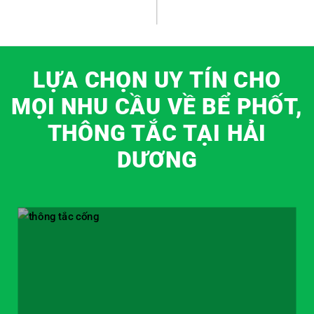
LỰA CHỌN UY TÍN CHO
MỌI NHU CẦU VỀ BỂ PHỐT,
THÔNG TẮC TẠI HẢI
DƯƠNG