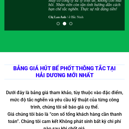
h
May có công ty xử lý triệt để, không còn mùi
,
hôi. Nhân viên còn tận tình hướng dẫn cách
hạn chế tắc nghẽn. Thực sự rất đáng tiền!
Chị Lan Anh
/
ở Bắc Ninh
BẢNG GIÁ HÚT BỂ PHỐT THÔNG TẮC TẠI
HẢI DƯƠNG MỚI NHẤT
Dưới đây là bảng giá tham khảo, tùy thuộc vào đặc điểm,
mức độ tắc nghẽn và yêu cầu kỹ thuật của từng công
trình, chúng tôi sẽ báo giá cụ thể.
Giá chúng tôi báo là “con số tổng khách hàng cần thanh
toán”. Chúng tôi cam kết Không phát sinh bất kỳ chi phí
nào sau khi chốt giá.