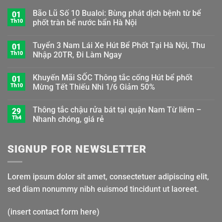
Bão Lũ Số 10 Bualoi: Bùng phát dịch bệnh từ bể
01
Th10
phốt tràn bể nước bẩn Hà Nội
Tuyển 3 Nam Lái Xe Hút Bể Phốt Tại Hà Nội, Thu
01
Th10
Nhập 20TR, Đi Làm Ngay
Khuyến Mãi SỐC Thông tắc cống Hút bể phốt
01
Th10
Mừng Tết Thiếu Nhi 1/6 Giảm 50%
Thông tắc chậu rửa bát tại quận Nam Từ liêm –
29
Th4
Nhanh chóng, giá rẻ
SIGNUP FOR NEWSLETTER
Lorem ipsum dolor sit amet, consectetuer adipiscing elit,
sed diam nonummy nibh euismod tincidunt ut laoreet.
(insert contact form here)