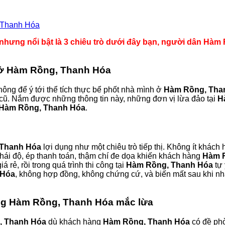
 Thanh Hóa
hưng nổi bật là 3 chiêu trò dưới đây bạn, người dân Hàm R
ế ở Hàm Rồng, Thanh Hóa
ông để ý tới thể tích thực bể phốt nhà mình ở
Hàm Rồng, Tha
 cũ. Nắm được những thông tin này, những đơn vị lừa đảo tại
H
Hàm Rồng, Thanh Hóa
.
 Thanh Hóa
lợi dụng như một chiêu trò tiếp thị. Không ít khách
ỏ thái độ, ép thanh toán, thậm chí đe dọa khiến khách hàng
Hàm 
á rẻ, rồi trong quá trình thi công tại
Hàm Rồng, Thanh Hóa
tự 
 Hóa
, không hợp đồng, không chứng cứ, và biến mất sau khi nhậ
àng Hàm Rồng, Thanh Hóa mắc lừa
, Thanh Hóa
dù khách hàng
Hàm Rồng, Thanh Hóa
có đề phò