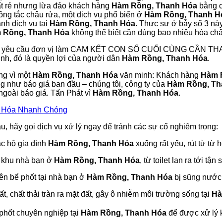
 rất rẻ nhưng lừa đảo khách hàng
Hàm Rồng, Thanh Hóa
bằng c
hông tắc chậu rửa, một dịch vụ phổ biến ở
Hàm Rồng, Thanh H
nh dịch vụ tại
Hàm Rồng, Thanh Hóa
. Thực sự ở bẫy số 3 nà
 Rồng, Thanh Hóa
không thể biết cần dùng bao nhiêu hóa chất
i yêu cầu đơn vị làm CAM KẾT CON SỐ CUỐI CÙNG CẦN 
sinh, đó là quyền lợi của người dân
Hàm Rồng, Thanh Hóa
.
àng vì một
Hàm Rồng, Thanh Hóa
văn minh: Khách hàng
Hàm 
ng như báo giá ban đầu – chúng tôi, công ty của
Hàm Rồng, Th
 ngoài báo giá. Tấn Phát vì
Hàm Rồng, Thanh Hóa
.
h Hóa Nhanh Chóng
u, hãy gọi dịch vụ xử lý ngay để tránh các sự cố nghiêm trọng:
c hộ gia đình
Hàm Rồng, Thanh Hóa
xuống rất yếu, rút từ từ 
h khu nhà bạn ở
Hàm Rồng, Thanh Hóa
, từ toilet lan ra tới tậ
ên bể phốt tại nhà bạn ở
Hàm Rồng, Thanh Hóa
bị sũng nước,
, chất thải tràn ra mặt đất, gây ô nhiễm môi trường sống tại
Hà
 phốt chuyên nghiệp tại
Hàm Rồng, Thanh Hóa
để được xử lý k