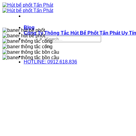
Bỏ
qua
nội
dung
Blog
Công Ty Thông Tắc Hút Bể Phốt Tấn Phát Uy Tí
HOTLINE: 0912.618.836