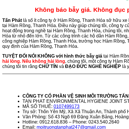
Không báo bẫy giá. Không đục ph
Tấn
Phát
là số ít công ty ở Hàm Rồng, Thanh Hóa sở hữu xe 
tại Hàm Rồng, Thanh Hóa. Điều này giúp chúng tôi, công ty
hoạt động trong nghề tại Hàm Rồng, Thanh Hóa, chúng tôi, 
Hóa từ nhỏ đến lớn. Từ các công trình các hộ dân Hàm Rồn
công nghiệp Hàm Rồng, Thanh Hóa, trường học Hàm Rồng, T
quy định của Hàm Rồng, Thanh Hóa.
TUYỆT ĐỐI NÓI KHÔNG với hình thức bẫy giá
tại Hàm Rồn
hài lòng. Nếu không hài lòng
, chúng tôi, một công ty Hàm R
chúng tôi tin rằng
CHỮ TÍN
và
ĐẠO ĐỨC NGHỀ NGHIỆP
là 
CÔNG TY CỔ PHẦN VỆ SINH MÔI TRƯỜNG TẤN
TAN PHAT ENVIRONMENTAL HYGIENE JOINT 
MÃ SỐ THUẾ:
0107499173
Trụ sở: Thôn Yên Mỹ, Xã Xã Thuận An, Thành phố
Văn Phòng: Số 43 Ngõ 69 Đặng Xuân Bảng, Hoàng
Hotline: 0912.618.836 – Phone: 0243.540.2640
Email:
moitruongtanphat247@gmail.com