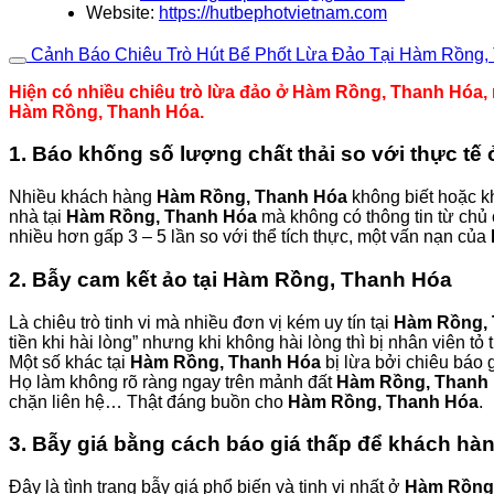
Website:
https://hutbephotvietnam.com
Cảnh Báo Chiêu Trò Hút Bể Phốt Lừa Đảo Tại Hàm Rồng,
Hiện có nhiều chiêu trò lừa đảo ở Hàm Rồng, Thanh Hóa, n
Hàm Rồng, Thanh Hóa.
1. Báo khống số lượng chất thải so với thực t
Nhiều khách hàng
Hàm Rồng, Thanh Hóa
không biết hoặc kh
nhà tại
Hàm Rồng, Thanh Hóa
mà không có thông tin từ chủ
nhiều hơn gấp 3 – 5 lần so với thể tích thực, một vấn nạn của
2. Bẫy cam kết ảo tại Hàm Rồng, Thanh Hóa
Là chiêu trò tinh vi mà nhiều đơn vị kém uy tín tại
Hàm Rồng,
tiền khi hài lòng” nhưng khi không hài lòng thì bị nhân viên t
Một số khác tại
Hàm Rồng, Thanh Hóa
bị lừa bởi chiêu báo gi
Họ làm không rõ ràng ngay trên mảnh đất
Hàm Rồng, Thanh
chặn liên hệ… Thật đáng buồn cho
Hàm Rồng, Thanh Hóa
.
3. Bẫy giá bằng cách báo giá thấp để khách h
Đây là tình trạng bẫy giá phổ biến và tinh vi nhất ở
Hàm Rồng