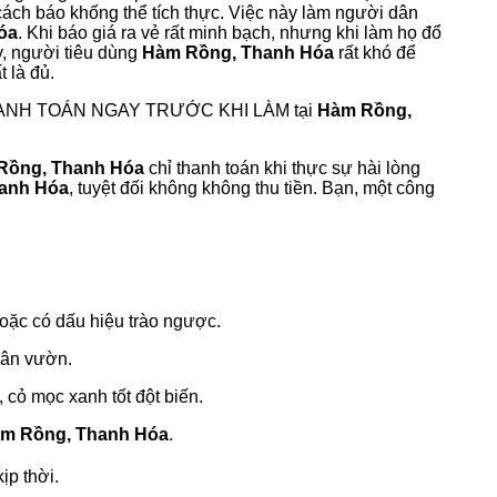
ách báo khống thể tích thực. Việc này làm người dân
óa
. Khi báo giá ra vẻ rất minh bạch, nhưng khi làm họ đổ
y, người tiêu dùng
Hàm Rồng, Thanh Hóa
rất khó để
 là đủ.
THANH TOÁN NGAY TRƯỚC KHI LÀM tại
Hàm Rồng,
Rồng, Thanh Hóa
chỉ thanh toán khi thực sự hài lòng
anh Hóa
, tuyệt đối không không thu tiền. Bạn, một công
hoặc có dấu hiệu trào ngược.
n sân vườn.
 cỏ mọc xanh tốt đột biến.
m Rồng, Thanh Hóa
.
ịp thời.