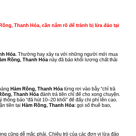
ồng, Thanh Hóa, cần nắm rõ để tránh bị lừa đảo tại
nh Hóa
. Thường hay xảy ra với những người mới mua
àm Rồng, Thanh Hóa
này đã báo khối lượng chất thải
 hàng
Hàm Rồng, Thanh Hóa
từng rơi vào bẫy “chỉ trả
Rồng, Thanh Hóa
đành trả tiền chỉ để cho xong chuyện.
ý thông báo “đã hút 10–20 khối” để đẩy chi phí lên cao.
n tiền tại
Hàm Rồng, Thanh Hóa
: gọi số thuê bao,
ng cũng dễ mắc phải. Chiêu trò của các đơn vị lừa đảo