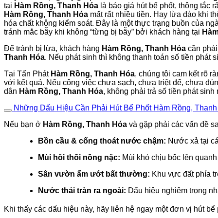
tại
Hàm Rồng, Thanh Hóa
là báo giá hút bể phốt, thông tắc
Hàm Rồng, Thanh Hóa
mất rất nhiều tiền. Hay lừa đảo khi t
hóa chất không kiểm soát. Đây là một thực trạng buồn của ngà
tránh mắc bẫy khi không “từng bị bẫy” bởi khách hàng tại
Hàm
Để tránh bị lừa, khách hàng
Hàm Rồng, Thanh Hóa
cần phả
Thanh Hóa
. Nếu phát sinh thì không thanh toán số tiền phát 
Tại Tấn Phát
Hàm Rồng, Thanh Hóa
, chúng tôi cam kết rõ r
với kết quả. Nếu công việc chưa sạch, chưa triệt để, chưa đú
dân
Hàm Rồng, Thanh Hóa
, không phải trả số tiền phát sinh
Những Dấu Hiệu Cần Phải Hút Bể Phốt Hàm Rồng, Than
Nếu bạn ở
Hàm Rồng, Thanh Hóa
và gặp phải các vấn đề sa
Bồn cầu & cống thoát nước chậm:
Nước xả tại cá
Mùi hôi thối nồng nặc:
Mùi khó chịu bốc lên quan
Sân vườn ẩm ướt bất thường:
Khu vực đất phía tr
Nước thải tràn ra ngoài:
Dấu hiệu nghiêm trọng nhất
Khi thấy các dấu hiệu này, hãy liên hệ ngay một đơn vị hút bể