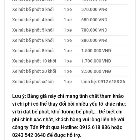
Xe hút bể phốt 3 khối
1 xe
570.000 VNĐ
Xe hút bể phốt 4 khối
1 xe
680.000 VNĐ
Xe hút bể phốt 5 khối
1 xe
780.000 VNĐ
Xe hút bể phốt 6 khối
1 xe
880.000 VNĐ
Xe hút bể phốt 8 khối
1 xe
1.500.000 VNĐ
Xe hút bể phốt 10 khối
1 xe
1.700.000 VNĐ
Xe hút bể phốt 20 khối
1 xe
3.500.000 VNĐ
Xe hút bể phốt cỡ lớn
1 xe
Liên hệ: 0912 6188 36
Lưu ý: Bảng giá này chỉ mang tính chất tham khảo
vì chi phí có thể thay đổi bởi nhiều yếu tố khác như:
vị trí đặt bể phốt, khối lượng bể phốt,… Để biết chi
phí chính xác nhất, khách hàng vui lòng liên hệ với
công ty Tấn Phát qua Hotline: 0912 618 836 hoặc
0243 542 0640 để được hỗ trợ.