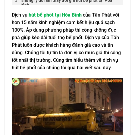
Những lý do làm thay đổi giá hút bể phốt tại Hòa
Bình
Đôi nét về dịch vụ hút bể phốt ở Hòa Bình
Dịch vụ
hút bể phốt tại Hòa Bình
của Tấn Phát với
Dịch vụ hút bể phốt là gì?
hơn 15 năm kinh nghiệm cam kết hiệu quả sạch
Dấu hiệu cần hút bể phốt ngay lập tức
100%. Áp dụng phương pháp thi công không đục
Có nên hút bể phốt định kỳ hay không?
phá giúp kéo dài tuổi thọ bể phốt. Dịch vụ của Tấn
Đem lại sức khỏe và đời sống sinh hoạt
Phát luôn được khách hàng đánh giá cao và tin
lành mạnh
dùng. Chúng tôi tự tin là đơn vị có mức giá thi công
Khiến chi phí sửa chữa tăng cao
tốt nhất thị trường. Cùng tìm hiểu thêm về dịch vụ
Những phương pháp hút bể phốt tại Hòa Bình
hút bể phốt của chúng tôi qua bài viết sau đây.
Phương pháp truyền thống
Phương pháp hiện đại (không đục phá)
Một vài câu hỏi về dịch vụ hút bể phốt Hòa Bình
Tấn Phát có làm việc sau giờ hành chính
không?
Thời gian hút bể phốt có lâu không?
Sử dụng dịch vụ hút bể phốt ở Hòa bình có phát
sinh thêm chi phí không?