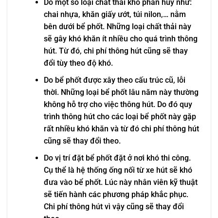
Do một số loại chất thải khó phân hủy như:
chai nhựa, khăn giấy ướt, túi nilon,… nằm
bên dưới bể phốt. Những loại chất thải này
sẽ gây khó khăn ít nhiều cho quá trình thông
hút. Từ đó, chi phí thông hút cũng sẽ thay
đổi tùy theo độ khó.
Do bể phốt được xây theo cấu trúc cũ, lỗi
thời. Những loại bể phốt lâu năm này thường
không hỗ trợ cho việc thông hút. Do đó quy
trình thông hút cho các loại bể phốt này gặp
rất nhiều khó khăn và từ đó chi phí thông hút
cũng sẽ thay đổi theo.
Do vị trí đặt bể phốt đặt ở nơi khó thi công.
Cụ thể là hệ thống ống nối từ xe hút sẽ khó
đưa vào bể phốt. Lúc này nhân viên kỹ thuật
sẽ tiến hành các phương pháp khắc phục.
Chi phí thông hút vì vậy cũng sẽ thay đổi