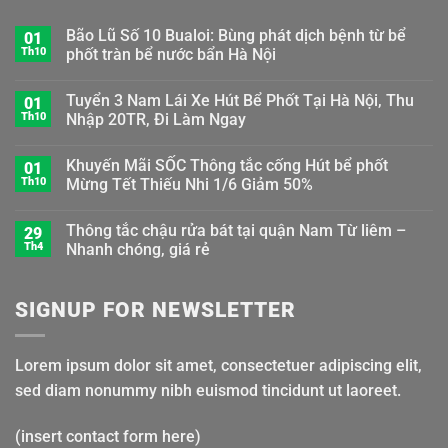
Bão Lũ Số 10 Bualoi: Bùng phát dịch bệnh từ bể
01
Th10
phốt tràn bể nước bẩn Hà Nội
Tuyển 3 Nam Lái Xe Hút Bể Phốt Tại Hà Nội, Thu
01
Th10
Nhập 20TR, Đi Làm Ngay
Khuyến Mãi SỐC Thông tắc cống Hút bể phốt
01
Th10
Mừng Tết Thiếu Nhi 1/6 Giảm 50%
Thông tắc chậu rửa bát tại quận Nam Từ liêm –
29
Th4
Nhanh chóng, giá rẻ
SIGNUP FOR NEWSLETTER
Lorem ipsum dolor sit amet, consectetuer adipiscing elit,
sed diam nonummy nibh euismod tincidunt ut laoreet.
(insert contact form here)