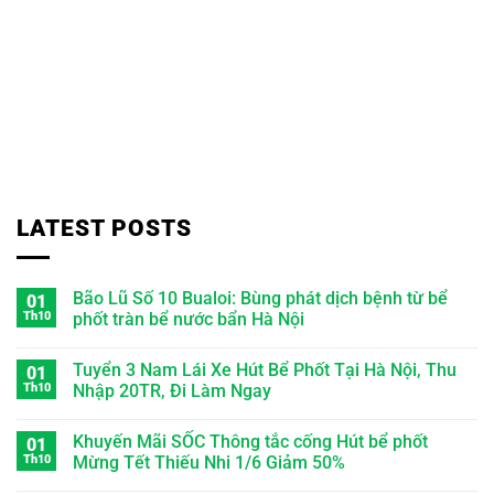
LATEST POSTS
Bão Lũ Số 10 Bualoi: Bùng phát dịch bệnh từ bể
01
Th10
phốt tràn bể nước bẩn Hà Nội
Tuyển 3 Nam Lái Xe Hút Bể Phốt Tại Hà Nội, Thu
01
Th10
Nhập 20TR, Đi Làm Ngay
Khuyến Mãi SỐC Thông tắc cống Hút bể phốt
01
Th10
Mừng Tết Thiếu Nhi 1/6 Giảm 50%