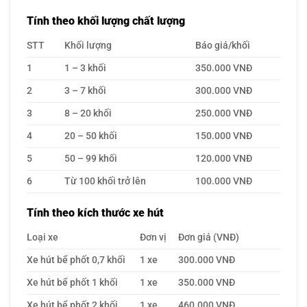
Tính theo khối lượng chất lượng
STT
Khối lượng
Báo giá/khối
1
1 – 3 khối
350.000 VNĐ
2
3 – 7 khối
300.000 VNĐ
3
8 – 20 khối
250.000 VNĐ
4
20 – 50 khối
150.000 VNĐ
5
50 – 99 khối
120.000 VNĐ
6
Từ 100 khối trở lên
100.000 VNĐ
Tính theo kích thước xe hút
Loại xe
Đơn vị
Đơn giá (VNĐ)
Xe hút bể phốt 0,7 khối
1 xe
300.000 VNĐ
Xe hút bể phốt 1 khối
1 xe
350.000 VNĐ
Xe hút bể phốt 2 khối
1 xe
460.000 VNĐ