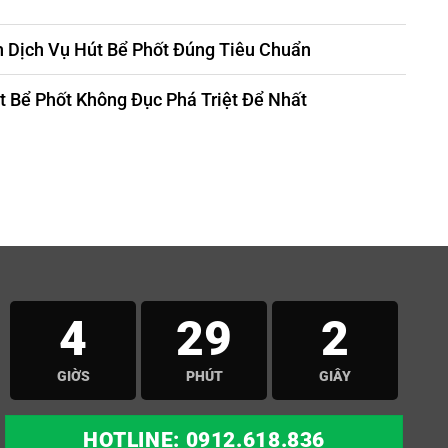
 Dịch Vụ Hút Bể Phốt Đúng Tiêu Chuẩn
 Bể Phốt Không Đục Phá Triệt Để Nhất
4
29
0
GIỜS
PHÚT
GIÂY
HOTLINE: 0912.618.836