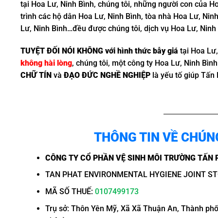
tại Hoa Lư, Ninh Bình, chúng tôi, những người con của H
trình các hộ dân Hoa Lư, Ninh Bình, tòa nhà Hoa Lư, Nin
Lư, Ninh Bình…đều được chúng tôi, dịch vụ Hoa Lư, Ninh
TUYỆT ĐỐI NÓI KHÔNG với hình thức bẫy giá
tại Hoa Lư
không hài lòng
, chúng tôi, một công ty Hoa Lư, Ninh Bình
CHỮ TÍN
và
ĐẠO ĐỨC NGHỀ NGHIỆP
là yếu tố giúp Tấn 
THÔNG TIN VỀ CHÚN
CÔNG TY CỔ PHẦN VỆ SINH MÔI TRƯỜNG TẤN 
TAN PHAT ENVIRONMENTAL HYGIENE JOINT S
MÃ SỐ THUẾ:
0107499173
Trụ sở: Thôn Yên Mỹ, Xã Xã Thuận An, Thành phố