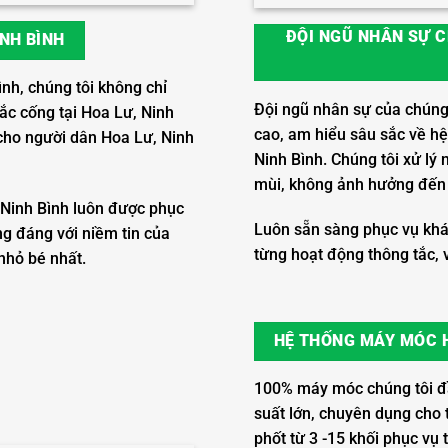
ĐỘI NGŨ NHÂN SỰ C
INH BÌNH
ình, chúng tôi không chỉ
Đội ngũ nhân sự của chúng 
tắc cống tại Hoa Lư, Ninh
cao, am hiểu sâu sắc về hệ
cho người dân Hoa Lư, Ninh
Ninh Bình. Chúng tôi xử l
mùi, không ảnh hưởng đến s
 Ninh Bình luôn được phục
Luôn sẵn sàng phục vụ khá
ng đáng với niềm tin của
từng hoạt động thông tắc, v
nhỏ bé nhất.
HỆ THỐNG MÁY MÓC H
100% máy móc chúng tôi đầu
suất lớn, chuyên dụng cho t
phốt từ 3 -15 khối phục vụ