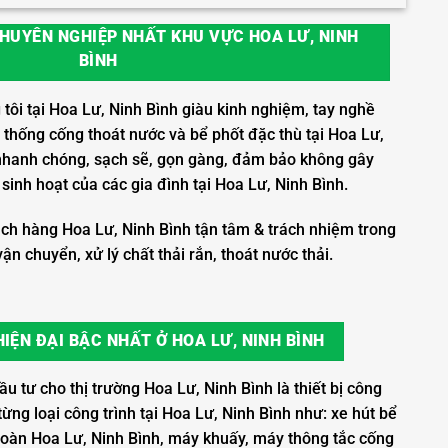
HUYÊN NGHIỆP NHẤT KHU VỰC HOA LƯ, NINH
BÌNH
tôi tại Hoa Lư, Ninh Bình giàu kinh nghiệm, tay nghề
 thống cống thoát nước và bể phốt đặc thù tại Hoa Lư,
ý nhanh chóng, sạch sẽ, gọn gàng, đảm bảo không gây
inh hoạt của các gia đình tại Hoa Lư, Ninh Bình.
ch hàng Hoa Lư, Ninh Bình tận tâm & trách nhiệm trong
ận chuyển, xử lý chất thải rắn, thoát nước thải.
IỆN ĐẠI BẬC NHẤT Ở HOA LƯ, NINH BÌNH
 tư cho thị trường Hoa Lư, Ninh Bình là thiết bị công
ừng loại công trình tại Hoa Lư, Ninh Bình như: xe hút bể
 toàn Hoa Lư, Ninh Bình, máy khuấy, máy thông tắc cống