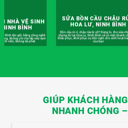
CẦU CHẬU RỬA
HÚT BỂ PHỐT TẠI HOA 
 NINH BÌNH
NINH BÌNH
bị vỡ? Đừng lo, thợ sửa chữa của
nh Bình sẽ có mặt nhanh chóng để
Hút bể phốt giá rẻ tại Hoa Lư, Ninh Bình, báo giá rõ 
iện nghi cho sinh hoạt hàng ngày
khối lượng thực tế. Có hợp đồng, hóa đơn đỏ đầy đủ
của bạn
không tăng giá, giúp bạn tiết kiệm chi phí tối 
GIÚP KHÁCH HÀNG 
NHANH CHÓNG – 