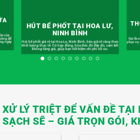
LƯ,
T
THÔNG TẮC CỐNG TẠI HOA
LƯ, NINH BÌNH
ràng theo
Bồn cầu
Gọi là có mặt! Dịch vụ thông tắc cống tại Hoa Lư, Ninh Bình
, cam kết
mặt sa
phục vụ 24/7, có mặt sau 15 phút. Giải quyết sự cố tắc nghẽn
ưu.
cấp tốc, giảm thiểu mọi gián đoạn sinh hoạt.
XỬ LÝ TRIỆT ĐỂ VẤN ĐỀ TẠI 
SẠCH SẼ – GIÁ TRỌN GÓI, K