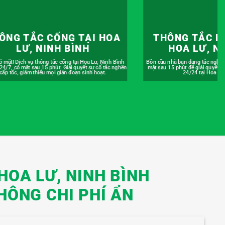
HÔNG TẮC BỒN CẦU TẠI
THÔNG TẮC CH
HOA LƯ, NINH BÌNH
HOA LƯ, N
 nhà bạn đang tắc nghẽn? Đừng lo, chúng tôi sẽ có
An tâm nấu nướng với dịch vụ thô
u 15 phút để giải quyết dứt điểm. Phục vụ khẩn cấp
Lư, Ninh Bình có bảo hành. Mọi vấ
24/24 tại Hoa Lư, Ninh Bình.
được chúng tôi kiểm tra lạ
HOA LƯ, NINH BÌNH
HÔNG CHI PHÍ ẨN