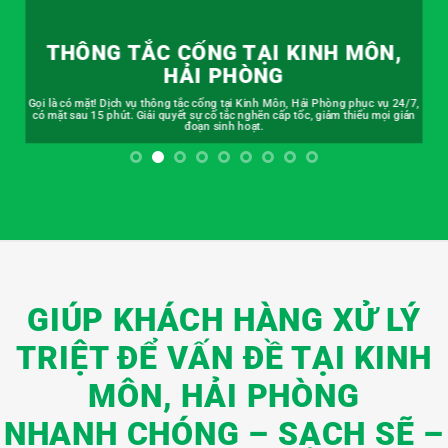
THÔNG TẮC CỐNG TẠI KINH MÔN,
HẢI PHÒNG
Gọi là có mặt! Dịch vụ thông tắc cống tại Kinh Môn, Hải Phòng phục vụ 24/7,
có mặt sau 15 phút. Giải quyết sự cố tắc nghẽn cấp tốc, giảm thiểu mọi gián
đoạn sinh hoạt.
GIÚP KHÁCH HÀNG XỬ LÝ
TRIỆT ĐỂ VẤN ĐỀ TẠI KINH
MÔN, HẢI PHÒNG
NHANH CHÓNG – SẠCH SẼ –