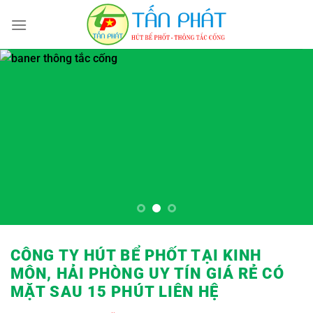
Bỏ
qua
nội
dung
CÔNG TY HÚT BỂ PHỐT TẠI KINH
MÔN, HẢI PHÒNG UY TÍN GIÁ RẺ
CÓ
MẶT SAU 15 PHÚT LIÊN HỆ