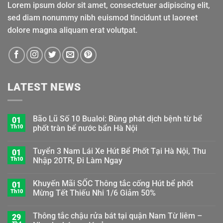
Lorem ipsum dolor sit amet, consectetuer adipiscing elit,
sed diam nonummy nibh euismod tincidunt ut laoreet
dolore magna aliquam erat volutpat.
LATEST NEWS
Bão Lũ Số 10 Bualoi: Bùng phát dịch bệnh từ bể
01
Th10
phốt tràn bể nước bẩn Hà Nội
Tuyển 3 Nam Lái Xe Hút Bể Phốt Tại Hà Nội, Thu
01
Th10
Nhập 20TR, Đi Làm Ngay
Khuyến Mãi SỐC Thông tắc cống Hút bể phốt
01
Th10
Mừng Tết Thiếu Nhi 1/6 Giảm 50%
Thông tắc chậu rửa bát tại quận Nam Từ liêm –
29