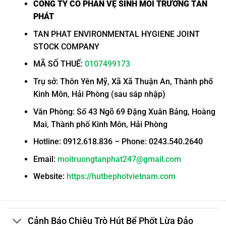
CÔNG TY CỔ PHẦN VỆ SINH MÔI TRƯỜNG TẤN
PHÁT
TAN PHAT ENVIRONMENTAL HYGIENE JOINT
STOCK COMPANY
MÃ SỐ THUẾ:
0107499173
Trụ sở: Thôn Yên Mỹ, Xã Xã Thuận An, Thành phố
Kinh Môn, Hải Phòng (sau sáp nhập)
Văn Phòng: Số 43 Ngõ 69 Đặng Xuân Bảng, Hoàng
Mai, Thành phố Kinh Môn, Hải Phòng
Hotline: 0912.618.836 – Phone: 0243.540.2640
Email:
moitruongtanphat247@gmail.com
Website:
https://hutbephotvietnam.com
Cảnh Báo Chiêu Trò Hút Bể Phốt Lừa Đảo