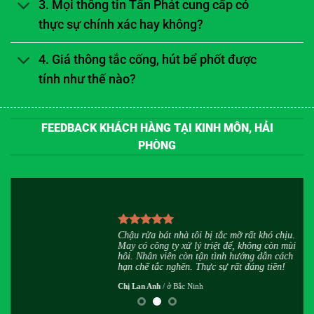
3. Mọi thông tin Tấn Phát cung cấp có
thực sự chính xác hay không?
4. Giá thông tắc cống, hút bể phốt được
tính như thế nào?
FEEDBACK KHÁCH HÀNG TẠI KINH MÔN, HẢI
PHÒNG
u
Chậu rửa bát nhà tôi bị tắc mỡ rất khó chịu.
h
May có công ty xử lý triệt để, không còn mùi
,
hôi. Nhân viên còn tận tình hướng dẫn cách
hạn chế tắc nghẽn. Thực sự rất đáng tiền!
Chị Lan Anh
/
ở Bắc Ninh