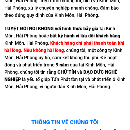
Môn, Hải Phòng…đều được chúng tôi, dịch vụ Kinh Môn,
Hải Phòng, xử lý chuyên nghiệp nhanh chóng, đảm bảo
theo đúng quy định của Kinh Môn, Hải Phòng.
TUYỆT ĐỐI NÓI KHÔNG với hình thức bẫy giá
tại Kinh
Môn, Hải Phòng hoặc
bất kỳ hành vi lừa dối khách hàng
Kinh Môn, Hải Phòng.
Khách hàng chỉ phải thanh toán khi
hài lòng. Nếu không hài lòng
, chúng tôi, một công ty Kinh
Môn, Hải Phòng uy tín, cam kết không thu phí. Để hoạt
động và phát triển trong
9 năm
qua tại Kinh Môn, Hải
Phòng, chúng tôi tin rằng
CHỮ TÍN
và
ĐẠO ĐỨC NGHỀ
NGHIỆP
là yếu tố giúp Tấn Phát tồn tại và phát triển ở Kinh
Môn, Hải Phòng, vì người dân Kinh Môn, Hải Phòng.
THÔNG TIN VỀ CHÚNG TÔI