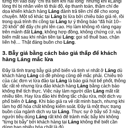
từng rơi vào bẫy “chỉ trả tiền khi hài lòng” nhưng khi kLángi
lòng thì bị nhân viên tỏ thái độ, ép thanh toán, thậm chí đe
dọa khiến khách hàng
Láng
đành trả tiền chỉ để cho xong
chuyện. Một số khác tại
Láng
bị lừa bởi chiêu báo giá rẻ, rồi
trong quá trình thi công tại
Láng
tự ý thông báo “đã hút 10–
20 khối” để đẩy chi phí lên cao. Họ làm không rõ ràng ngay
trên mảnh đất
Láng
, không hợp đồng, không chứng cứ, và
biến mất sau khi nhận tiền tại
Láng
: gọi số thuê bao, chặn
liên hệ… Thật đáng buồn cho
Láng
.
3. Bẫy giá bằng cách báo giá thấp để khách
hàng Láng mắc lừa
Đây là tình trạng bẫy giá phổ biến và tinh vi nhất ở
Láng
dù
khách hàng
Láng
có đề phòng cũng dễ mắc phải. Chiêu trò
của các đơn vị lừa đảo tại
Láng
là báo giá hút bể phốt, thông
tắc rất rẻ nhưng lừa đảo khách hàng
Láng
bằng cách báo
khống thể tích thực. Việc này làm người dân
Láng
mất rất
nhiều tiền. Hay lừa đảo khi thông tắc chậu rửa, một dịch vụ
phổ biến ở
Láng
. Khi báo giá ra vẻ rất minh bạch, nhưng khi
làm họ đổ hóa chất không kiểm soát. Đây là một thực trạng
buồn của ngành dịch vụ tại
Láng
. Thực sự ở bẫy số 3 này,
người tiêu dùng
Láng
rất khó để tránh mắc bẫy khi không
“từng bị bẫy” bởi khách hàng tại
Láng
không thể biết cần
dùng bao nhiêu hóa chất là đủ.