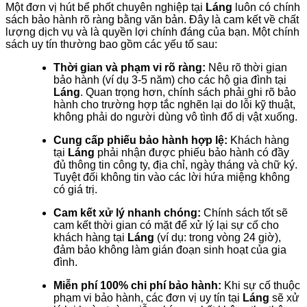
Một đơn vị hút bể phốt chuyên nghiệp tại
Láng
luôn có chính
sách bảo hành rõ ràng bằng văn bản. Đây là cam kết về chất
lượng dịch vụ và là quyền lợi chính đáng của bạn. Một chính
sách uy tín thường bao gồm các yếu tố sau:
Thời gian và phạm vi rõ ràng:
Nêu rõ thời gian
bảo hành (ví dụ 3-5 năm) cho các hộ gia đình tại
Láng
. Quan trọng hơn, chính sách phải ghi rõ bảo
hành cho trường hợp tắc nghẽn lại do lỗi kỹ thuật,
không phải do người dùng vô tình đổ dị vật xuống.
Cung cấp phiếu bảo hành hợp lệ:
Khách hàng
tại
Láng
phải nhận được phiếu bảo hành có đầy
đủ thông tin công ty, địa chỉ, ngày tháng và chữ ký.
Tuyệt đối không tin vào các lời hứa miệng không
có giá trị.
Cam kết xử lý nhanh chóng:
Chính sách tốt sẽ
cam kết thời gian có mặt để xử lý lại sự cố cho
khách hàng tại
Láng
(ví dụ: trong vòng 24 giờ),
đảm bảo không làm gián đoạn sinh hoạt của gia
đình.
Miễn phí 100% chi phí bảo hành:
Khi sự cố thuộc
phạm vi bảo hành, các đơn vị uy tín tại
Láng
sẽ xử