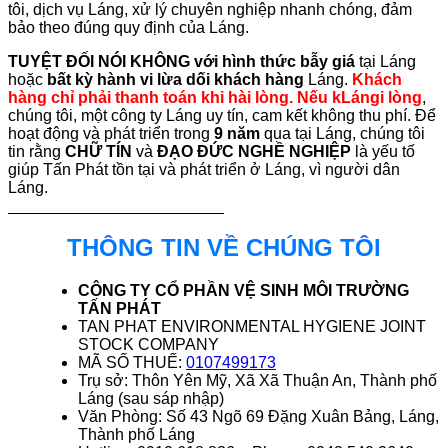
tôi, dịch vụ Láng, xử lý chuyên nghiệp nhanh chóng, đảm
bảo theo đúng quy định của Láng.
TUYỆT ĐỐI NÓI KHÔNG với hình thức bẫy giá
tại Láng
hoặc
bất kỳ hành vi lừa dối khách hàng
Láng.
Khách
hàng chỉ phải thanh toán khi hài lòng. Nếu kLángi lòng
,
chúng tôi, một công ty Láng uy tín, cam kết không thu phí. Để
hoạt động và phát triển trong
9 năm
qua tại Láng, chúng tôi
tin rằng
CHỮ TÍN
và
ĐẠO ĐỨC NGHỀ NGHIỆP
là yếu tố
giúp Tấn Phát tồn tại và phát triển ở Láng, vì người dân
Láng.
THÔNG TIN VỀ CHÚNG TÔI
CÔNG TY CỔ PHẦN VỆ SINH MÔI TRƯỜNG
TẤN PHÁT
TAN PHAT ENVIRONMENTAL HYGIENE JOINT
STOCK COMPANY
MÃ SỐ THUẾ:
0107499173
Trụ sở: Thôn Yên Mỹ, Xã Xã Thuận An, Thành phố
Láng (sau sáp nhập)
Văn Phòng: Số 43 Ngõ 69 Đặng Xuân Bảng, Láng,
Thành phố Láng