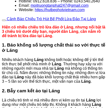
Hotline: 0912.618.836 – Phone: 0243.540.2640
Email:
moitruongtanphat247@gmail.com
Website:
https://hutbephotvietnam.com
Cảnh Báo Chiêu Trò Hút Bể Phốt Lừa Đảo Tại Láng
Hiện có nhiều chiêu trò lừa đảo ở Láng, nhưng nổi bật là
3 chiêu trò dưới đây bạn, người dân Láng, cần nắm rõ
để tránh bị lừa đảo tại Láng.
1. Báo khống số lượng chất thải so với thực tế
ở Láng
Nhiều khách hàng
Láng
không biết hoặc không để ý tới thể
tích thực bể phốt nhà mình ở
Láng
. Thường hay xảy ra với
những người mới mua nhà tại
Láng
mà không có thông tin
từ chủ cũ. Nắm được những thông tin này, những đơn vị lừa
đảo tại
Láng
này đã báo khối lượng chất thải nhiều hơn gấp
3 – 5 lần so với thể tích thực, một vấn nạn của
Láng
.
2. Bẫy cam kết ảo tại Láng
Là chiêu trò tinh vi mà nhiều đơn vị kém uy tín tại
Láng
lợi
dụng như một chiêu trò tiếp thị. Không ít khách hàng
Láng