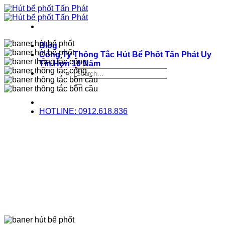
Bỏ
qua
nội
dung
Blog
Công Ty Thông Tắc Hút Bể Phốt Tấn Phát Uy
Tín Hơn 10 Năm
HOTLINE: 0912.618.836