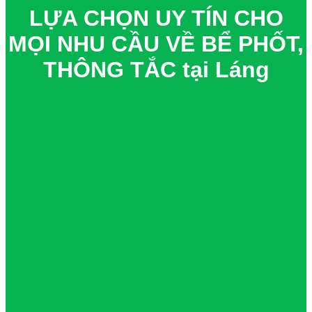
LỰA CHỌN UY TÍN CHO
MỌI NHU CẦU VỀ BỂ PHỐT,
THÔNG TẮC tại Láng