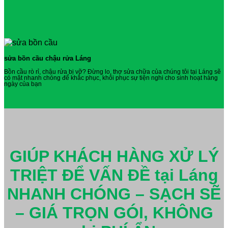
sửa bồn cầu chậu rửa Láng
Bồn cầu rò rỉ, chậu rửa bị vỡ? Đừng lo, thợ sửa chữa của chúng tôi tại Láng sẽ
có mặt nhanh chóng để khắc phục, khôi phục sự tiện nghi cho sinh hoạt hàng
ngày của bạn
GIÚP KHÁCH HÀNG XỬ LÝ
TRIỆT ĐỂ VẤN ĐỀ tại Láng
NHANH CHÓNG – SẠCH SẼ
– GIÁ TRỌN GÓI, KHÔNG