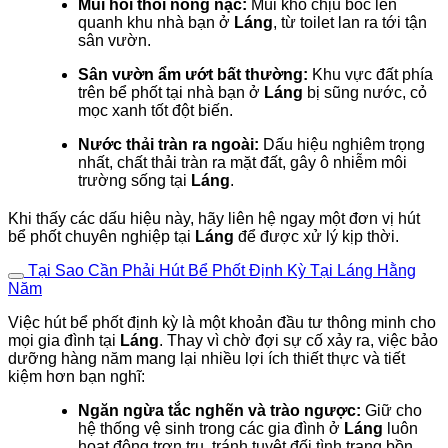
Mùi hôi thối nồng nặc:
Mùi khó chịu bốc lên
quanh khu nhà bạn ở
Láng
, từ toilet lan ra tới tận
sân vườn.
Sân vườn ẩm ướt bất thường:
Khu vực đất phía
trên bể phốt tại nhà bạn ở
Láng
bị sũng nước, cỏ
mọc xanh tốt đột biến.
Nước thải tràn ra ngoài:
Dấu hiệu nghiêm trọng
nhất, chất thải tràn ra mặt đất, gây ô nhiễm môi
trường sống tại
Láng
.
Khi thấy các dấu hiệu này, hãy liên hệ ngay một đơn vị hút
bể phốt chuyên nghiệp tại
Láng
để được xử lý kịp thời.
Tại Sao Cần Phải Hút Bể Phốt Định Kỳ Tại Láng Hằng
Năm
Việc hút bể phốt định kỳ là một khoản đầu tư thông minh cho
mọi gia đình tại
Láng
. Thay vì chờ đợi sự cố xảy ra, việc bảo
dưỡng hàng năm mang lại nhiều lợi ích thiết thực và tiết
kiệm hơn bạn nghĩ:
Ngăn ngừa tắc nghẽn và trào ngược:
Giữ cho
hệ thống vệ sinh trong các gia đình ở
Láng
luôn
hoạt động trơn tru, tránh tuyệt đối tình trạng bồn