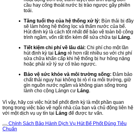
cầu hay cống thoát nước bị trào ngược gây phiền
toái.
Tăng tuổi thọ của hệ thống xử lý:
Bùn thải bị đầy
sẽ làm hỏng hệ thống lọc và thấm nước của bể.
Hút định kỳ là cách tốt nhất để bảo vệ toàn bộ công
trình ngầm, vốn rất tốn kém để sửa chữa tại
Láng
.
Tiết kiệm chi phí về lâu dài:
Chi phí cho một lần
hút định kỳ tại
Láng
rẻ hơn rất nhiều so với chi phí
sửa chữa khẩn cấp khi hệ thống bị hư hỏng nặng
hoặc phải xử lý sự cố trào ngược.
Bảo vệ sức khỏe và môi trường sống:
Đảm bảo
chất thải nguy hại không bị rò rỉ ra môi trường, giữ
gìn nguồn nước ngầm và không gian sống trong
lành cho cộng Lángn cư
Láng
.
Vì vậy, hãy coi việc hút bể phốt định kỳ là một phần quan
trọng trong việc bảo vệ ngôi nhà của bạn và chủ động liên hệ
với một dịch vụ uy tín tại
Láng
để được tư vấn.
Chính Sách Bảo Hành Dịch Vụ Hút Bể Phốt Đúng Tiêu
Chuẩn