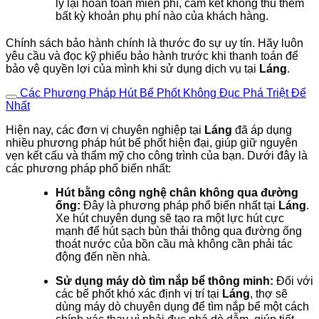
lý lại hoàn toàn miễn phí, cam kết không thu thêm
bất kỳ khoản phụ phí nào của khách hàng.
Chính sách bảo hành chính là thước đo sự uy tín. Hãy luôn
yêu cầu và đọc kỹ phiếu bảo hành trước khi thanh toán để
bảo vệ quyền lợi của mình khi sử dụng dịch vụ tại
Láng
.
Các Phương Pháp Hút Bể Phốt Không Đục Phá Triệt Để
Nhất
Hiện nay, các đơn vị chuyên nghiệp tại
Láng
đã áp dụng
nhiều phương pháp hút bể phốt hiện đại, giúp giữ nguyên
vẹn kết cấu và thẩm mỹ cho công trình của bạn. Dưới đây là
các phương pháp phổ biến nhất:
Hút bằng công nghệ chân không qua đường
ống:
Đây là phương pháp phổ biến nhất tại
Láng
.
Xe hút chuyên dụng sẽ tạo ra một lực hút cực
mạnh để hút sạch bùn thải thông qua đường ống
thoát nước của bồn cầu mà không cần phải tác
động đến nền nhà.
Sử dụng máy dò tìm nắp bể thông minh:
Đối với
các bể phốt khó xác định vị trí tại
Láng
, thợ sẽ
dùng máy dò chuyên dụng để tìm nắp bể một cách