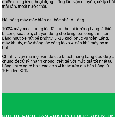
nhiệm trong từng hoạt động thông tắc, vận chuyển, xử lý chất
thải rắn, thoát nước thải.
Hệ thống máy móc hiện đại bậc nhất ở Láng
100% máy móc chúng tôi đầu tư cho thị trường Láng là thiết
bị công suất lớn, chuyên dụng cho từng loại công trình tại
Láng như: xe hút bể phốt từ 3 -15 khối phục vụ toàn Láng,
máy khuấy, máy thông tắc cống lò xo & nén khí, máy bơm
hút…
Chính vì vậy mà mọi vấn đề của khách hàng Láng đều được
chúng tôi xử lý nhanh chóng, triệt để với mức giá tốt nhất tại
Láng, thường rẻ hơn các đơn vị khác trên địa bàn Láng từ
10% đến 30%.
HÚT BỂ PHỐT TẤN PHÁT CÓ THỰC SỰ UY TÍN