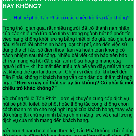
HAY KHÔNG?
1. Hút bể phốt Tấn Phát có các chiêu trò lừa đảo không?
Trong thời gian qua, rất nhiều người đã trở thành nạn nhân
của các chiêu trò lừa đảo tinh vi trong ngành hút bể phốt: từ
việc nâng khống khối lượng bằng thiết bị đo giả, báo giá ban
đầu siêu rẻ rồi phát sinh hàng loạt chi phí, cho đến việc sử
dụng địa chỉ ảo, số điện thoại tạm và hoàn toàn không có
trách nhiệm sau thi công. Nhiều bài viết cảnh báo trên báo
chí và mạng xã hội đã phản ánh rõ sự hoang mang của
người dân – khi họ mất tiền triệu mà bể vẫn đầy, mùi vẫn còn
và không thể gọi lại được ai. Chính vì điều đó, khi biết đến
Tấn Phát, không ít khách hàng vẫn còn đắn đo, thậm chí nghi
ngại:
“Đơn vị này có thật sự uy tín không? Có phải là một
chiêu trò khác không?”
Và chúng tôi là Tấn Phát – đơn vị chuyên cung cấp dịch vụ
hút bể phốt, toilet, bể phốt hoặc thông tắc cống không chọn
cách thanh minh cho mọi nghi ngại của khách hàng, thay vào
đó chúng tôi chứng mình bằng chính năng lực và chất lượng
dịch vụ của mình mang đến khách hàng.
Với hơn 9 năm hoạt động thực tế, Tấn Phát không chỉ có đầy