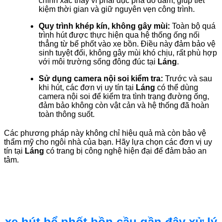
chính xác thay vì phải đục phá dò dẫm, giúp tiết
kiệm thời gian và giữ nguyên vẹn công trình.
Quy trình khép kín, không gây mùi:
Toàn bộ quá
trình hút được thực hiện qua hệ thống ống nối
thẳng từ bể phốt vào xe bồn. Điều này đảm bảo vệ
sinh tuyệt đối, không gây mùi khó chịu, rất phù hợp
với môi trường sống đông đúc tại
Láng
.
Sử dụng camera nội soi kiểm tra:
Trước và sau
khi hút, các đơn vị uy tín tại
Láng
có thể dùng
camera nội soi để kiểm tra tình trạng đường ống,
đảm bảo không còn vật cản và hệ thống đã hoàn
toàn thông suốt.
Các phương pháp này không chỉ hiệu quả mà còn bảo vệ
thẩm mỹ cho ngôi nhà của bạn. Hãy lựa chọn các đơn vị uy
tín tại
Láng
có trang bị công nghệ hiện đại để đảm bảo an
tâm.
xe hút bể phốt bồn cầu gần đây xử lý