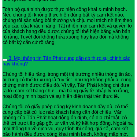
Toàn bộ quá trình được thực hiện công khai & minh bạch.
Nếu chúng tôi không thực hiện đúng bất kỳ cam kết nào,
chúng tôi sẵn sàng bồi thường và chịu mọi trách nhiệm theo
yêu cầu của khách hàng. Tất nhiên mọi cam kết và quyền lợi
của khách hàng đều được chúng tôi thể hiện bằng văn bản
rõ ràng. Tuyệt đối không hứa xuông hay trao đổi mà không
có bất kỳ căn cứ rõ ràng.
3. Mọi thông tin Tấn Phát cung cấp có thực sự chính xác
hay không?
Chúng tôi hiểu rằng, trong một thị trường nhiều thông tin ảo,
ai cũng có thể tự xưng là “uy tín”, nhưng không phải ai cũng
chứng minh được điều đó. Vì vậy, Tấn Phát không chỉ đưa
ra lời cam kết bằng chữ – mà bằng giấy tờ pháp lý rõ ràng,
hoạt động minh bạch và sự hiện diện thật trên thực tế.
Chúng tôi có giấy phép đăng ký kinh doanh đầy đủ, có thể
cung cấp bất cứ lúc nào khách hàng cần đối chiếu. Văn
phòng của Tấn Phát hoạt động ổn định, có địa chỉ thật, có
thể tới trực tiếp gặp gỡ, tư vấn và ký kết hợp đồng. Ngoài ra,
mọi thông tin về dịch vụ, quy trình thi công, giá cả, cam kết
bảo hành đều được công khai minh bạch, không mập mờ,