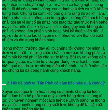
đủ thông tin đăng ký kinh doanh, trụ sở làm việc rõ ràng, đội
ngũ nhân sự chuyên nghiệp – mà còn có hàng nghìn công
trình đã thi công thành công, cùng đánh giá tích cực từ khách
hàng thật. Chúng tôi cam kết: báo giá rõ ràng trước khi làm,
không phát sinh, không qua trung gian, không để khách hàng
phải gọi lại vì sự cố tái phát. Mọi thao tác đều thực hiện bằng
máy móc hiện đại, xử lý sạch sẽ, không gây mùi, không đục
phá và không làm phiền sinh hoạt. Mỗi kỹ thuật viên đều là
người được đào tạo chuyên môn, phục vụ với thái độ trách
nhiệm và tôn trọng khách hàng.
Trong một thị trường đầy rủi ro, chúng tôi không nói mình là
đơn vị rẻ nhất – nhưng chắc chắn là nơi bạn không phải trả
thêm bất kỳ chi phí nào cho sự lo lắng. Bởi uy tín không đến
từ quảng cáo, mà đến từ việc giữ đúng lời & trách nhiệm –
hiệu quả đạt được từ những điều nhỏ nhất – suốt 9 năm liên
tục chúng tôi đã đồng hành cùng khách hàng.
2. Hút bể phốt tại Tấn Phát có đảm bảo hiệu quả không?
Xuyên suốt quá trình hoạt động của mình, chúng tôi luôn
luôn đảm bảo bể phốt của quý khách hàng được chúng tôi
xử lý chuyên nghiệm một cách triệt để 100% bằng hệ thống
máy móc chuyên dụng công suất lớn, không để lại cặn bã,
không mùi, không tắc lại.