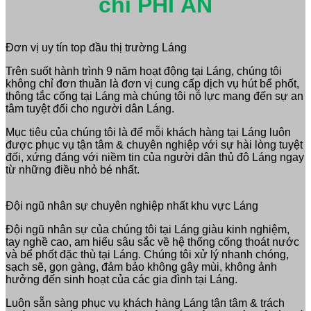
chi PHÍ ẨN
Đơn vị uy tín top đầu thị trường Láng
Trên suốt hành trình 9 năm hoạt động tại Láng, chúng tôi
không chỉ đơn thuần là đơn vị cung cấp dịch vụ hút bể phốt,
thông tắc cống tại Láng mà chúng tôi nỗ lực mang đến sự an
tâm tuyệt đối cho người dân Láng.
Mục tiêu của chúng tôi là để mỗi khách hàng tại Láng luôn
được phục vụ tận tâm & chuyên nghiệp với sự hài lòng tuyệt
đối, xứng đáng với niềm tin của người dân thủ đô Láng ngay
từ những điều nhỏ bé nhất.
Đội ngũ nhân sự chuyên nghiệp nhất khu vực Láng
Đội ngũ nhân sự của chúng tôi tại Láng giàu kinh nghiệm,
tay nghề cao, am hiểu sâu sắc về hệ thống cống thoát nước
và bể phốt đặc thù tại Láng. Chúng tôi xử lý nhanh chóng,
sạch sẽ, gọn gàng, đảm bảo không gây mùi, không ảnh
hưởng đến sinh hoạt của các gia đình tại Láng.
Luôn sẵn sàng phục vụ khách hàng Láng tận tâm & trách