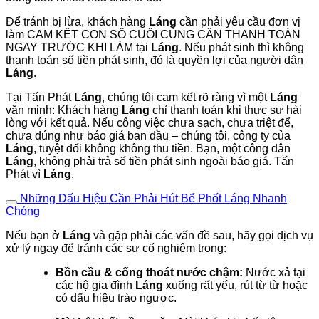
Để tránh bị lừa, khách hàng
Láng
cần phải yêu cầu đơn vị
làm CAM KẾT CON SỐ CUỐI CÙNG CẦN THANH TOÁN
NGAY TRƯỚC KHI LÀM tại
Láng
. Nếu phát sinh thì không
thanh toán số tiền phát sinh, đó là quyền lợi của người dân
Láng
.
Tại Tấn Phát
Láng
, chúng tôi cam kết rõ ràng vì một
Láng
văn minh: Khách hàng
Láng
chỉ thanh toán khi thực sự hài
lòng với kết quả. Nếu công việc chưa sạch, chưa triệt để,
chưa đúng như báo giá ban đầu – chúng tôi, công ty của
Láng
, tuyệt đối không không thu tiền. Bạn, một công dân
Láng
, không phải trả số tiền phát sinh ngoài báo giá. Tấn
Phát vì
Láng
.
Những Dấu Hiệu Cần Phải Hút Bể Phốt Láng Nhanh
Chóng
Nếu bạn ở
Láng
và gặp phải các vấn đề sau, hãy gọi dịch vụ
xử lý ngay để tránh các sự cố nghiêm trọng:
Bồn cầu & cống thoát nước chậm:
Nước xả tại
các hộ gia đình
Láng
xuống rất yếu, rút từ từ hoặc
có dấu hiệu trào ngược.