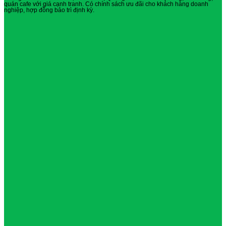
quán cafe với giá cạnh tranh. Có chính sách ưu đãi cho khách hàng doanh
nghiệp, hợp đồng bảo trì định kỳ.