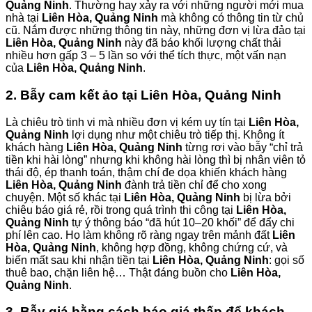
Quảng Ninh
. Thường hay xảy ra với những người mới mua
nhà tại
Liên Hòa, Quảng Ninh
mà không có thông tin từ chủ
cũ. Nắm được những thông tin này, những đơn vị lừa đảo tại
Liên Hòa, Quảng Ninh
này đã báo khối lượng chất thải
nhiều hơn gấp 3 – 5 lần so với thể tích thực, một vấn nạn
của
Liên Hòa, Quảng Ninh
.
2. Bẫy cam kết ảo tại Liên Hòa, Quảng Ninh
Là chiêu trò tinh vi mà nhiều đơn vị kém uy tín tại
Liên Hòa,
Quảng Ninh
lợi dụng như một chiêu trò tiếp thị. Không ít
khách hàng
Liên Hòa, Quảng Ninh
từng rơi vào bẫy “chỉ trả
tiền khi hài lòng” nhưng khi không hài lòng thì bị nhân viên tỏ
thái độ, ép thanh toán, thậm chí đe dọa khiến khách hàng
Liên Hòa, Quảng Ninh
đành trả tiền chỉ để cho xong
chuyện. Một số khác tại
Liên Hòa, Quảng Ninh
bị lừa bởi
chiêu báo giá rẻ, rồi trong quá trình thi công tại
Liên Hòa,
Quảng Ninh
tự ý thông báo “đã hút 10–20 khối” để đẩy chi
phí lên cao. Họ làm không rõ ràng ngay trên mảnh đất
Liên
Hòa, Quảng Ninh
, không hợp đồng, không chứng cứ, và
biến mất sau khi nhận tiền tại
Liên Hòa, Quảng Ninh
: gọi số
thuê bao, chặn liên hệ… Thật đáng buồn cho
Liên Hòa,
Quảng Ninh
.
3. Bẫy giá bằng cách báo giá thấp để khách