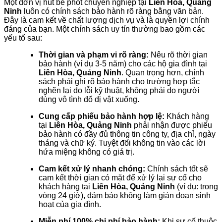
Một đơn vị hút bể phốt chuyên nghiệp tại
Liên Hòa, Quảng
Ninh
luôn có chính sách bảo hành rõ ràng bằng văn bản.
Đây là cam kết về chất lượng dịch vụ và là quyền lợi chính
đáng của bạn. Một chính sách uy tín thường bao gồm các
yếu tố sau:
Thời gian và phạm vi rõ ràng:
Nêu rõ thời gian
bảo hành (ví dụ 3-5 năm) cho các hộ gia đình tại
Liên Hòa, Quảng Ninh
. Quan trọng hơn, chính
sách phải ghi rõ bảo hành cho trường hợp tắc
nghẽn lại do lỗi kỹ thuật, không phải do người
dùng vô tình đổ dị vật xuống.
Cung cấp phiếu bảo hành hợp lệ:
Khách hàng
tại
Liên Hòa, Quảng Ninh
phải nhận được phiếu
bảo hành có đầy đủ thông tin công ty, địa chỉ, ngày
tháng và chữ ký. Tuyệt đối không tin vào các lời
hứa miệng không có giá trị.
Cam kết xử lý nhanh chóng:
Chính sách tốt sẽ
cam kết thời gian có mặt để xử lý lại sự cố cho
khách hàng tại
Liên Hòa, Quảng Ninh
(ví dụ: trong
vòng 24 giờ), đảm bảo không làm gián đoạn sinh
hoạt của gia đình.
Miễn phí 100% chi phí bảo hành:
Khi sự cố thuộc