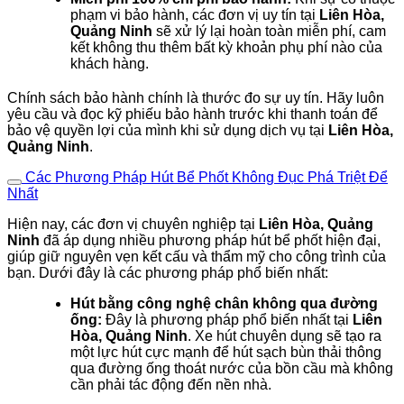
phạm vi bảo hành, các đơn vị uy tín tại
Liên Hòa,
Quảng Ninh
sẽ xử lý lại hoàn toàn miễn phí, cam
kết không thu thêm bất kỳ khoản phụ phí nào của
khách hàng.
Chính sách bảo hành chính là thước đo sự uy tín. Hãy luôn
yêu cầu và đọc kỹ phiếu bảo hành trước khi thanh toán để
bảo vệ quyền lợi của mình khi sử dụng dịch vụ tại
Liên Hòa,
Quảng Ninh
.
Các Phương Pháp Hút Bể Phốt Không Đục Phá Triệt Để
Nhất
Hiện nay, các đơn vị chuyên nghiệp tại
Liên Hòa, Quảng
Ninh
đã áp dụng nhiều phương pháp hút bể phốt hiện đại,
giúp giữ nguyên vẹn kết cấu và thẩm mỹ cho công trình của
bạn. Dưới đây là các phương pháp phổ biến nhất:
Hút bằng công nghệ chân không qua đường
ống:
Đây là phương pháp phổ biến nhất tại
Liên
Hòa, Quảng Ninh
. Xe hút chuyên dụng sẽ tạo ra
một lực hút cực mạnh để hút sạch bùn thải thông
qua đường ống thoát nước của bồn cầu mà không
cần phải tác động đến nền nhà.