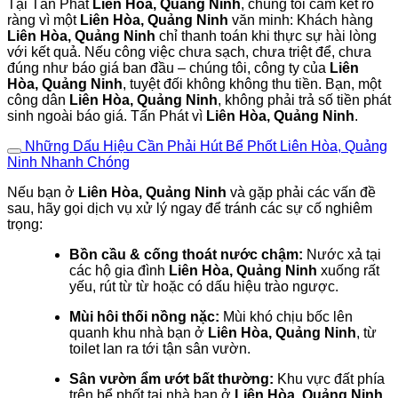
Tại Tấn Phát
Liên Hòa, Quảng Ninh
, chúng tôi cam kết rõ
ràng vì một
Liên Hòa, Quảng Ninh
văn minh: Khách hàng
Liên Hòa, Quảng Ninh
chỉ thanh toán khi thực sự hài lòng
với kết quả. Nếu công việc chưa sạch, chưa triệt để, chưa
đúng như báo giá ban đầu – chúng tôi, công ty của
Liên
Hòa, Quảng Ninh
, tuyệt đối không không thu tiền. Bạn, một
công dân
Liên Hòa, Quảng Ninh
, không phải trả số tiền phát
sinh ngoài báo giá. Tấn Phát vì
Liên Hòa, Quảng Ninh
.
Những Dấu Hiệu Cần Phải Hút Bể Phốt Liên Hòa, Quảng
Ninh Nhanh Chóng
Nếu bạn ở
Liên Hòa, Quảng Ninh
và gặp phải các vấn đề
sau, hãy gọi dịch vụ xử lý ngay để tránh các sự cố nghiêm
trọng:
Bồn cầu & cống thoát nước chậm:
Nước xả tại
các hộ gia đình
Liên Hòa, Quảng Ninh
xuống rất
yếu, rút từ từ hoặc có dấu hiệu trào ngược.
Mùi hôi thối nồng nặc:
Mùi khó chịu bốc lên
quanh khu nhà bạn ở
Liên Hòa, Quảng Ninh
, từ
toilet lan ra tới tận sân vườn.
Sân vườn ẩm ướt bất thường:
Khu vực đất phía
trên bể phốt tại nhà bạn ở
Liên Hòa, Quảng Ninh