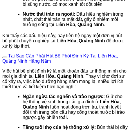
bị sũng nước, cỏ mọc xanh tốt đột biến.
Nước thải tràn ra ngoài:
Dấu hiệu nghiêm trọng
nhất, chất thải tràn ra mặt đất, gây ô nhiễm môi
trường sống tại
Liên Hòa, Quảng Ninh
.
Khi thấy các dấu hiệu này, hãy liên hệ ngay một đơn vị hút
bể phốt chuyên nghiệp tại
Liên Hòa, Quảng Ninh
để được
xử lý kịp thời.
Tại Sao Cần Phải Hút Bể Phốt Định Kỳ Tại Liên Hòa,
Quảng Ninh Hằng Năm
Việc hút bể phốt định kỳ là một khoản đầu tư thông minh cho
mọi gia đình tại
Liên Hòa, Quảng Ninh
. Thay vì chờ đợi sự
cố xảy ra, việc bảo dưỡng hàng năm mang lại nhiều lợi ích
thiết thực và tiết kiệm hơn bạn nghĩ:
Ngăn ngừa tắc nghẽn và trào ngược:
Giữ cho
hệ thống vệ sinh trong các gia đình ở
Liên Hòa,
Quảng Ninh
luôn hoạt động trơn tru, tránh tuyệt
đối tình trạng bồn cầu hay cống thoát nước bị trào
ngược gây phiền toái.
Tăng tuổi thọ của hệ thống xử lý:
Bùn thải bị đầy