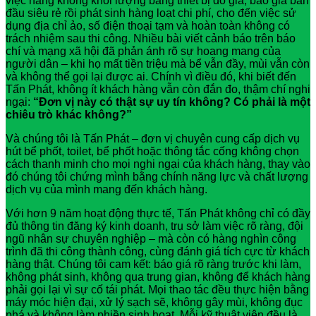
việc nâng khống khối lượng bằng thiết bị đo giả, báo giá ban
đầu siêu rẻ rồi phát sinh hàng loạt chi phí, cho đến việc sử
dụng địa chỉ ảo, số điện thoại tạm và hoàn toàn không có
trách nhiệm sau thi công. Nhiều bài viết cảnh báo trên báo
chí và mạng xã hội đã phản ánh rõ sự hoang mang của
người dân – khi họ mất tiền triệu mà bể vẫn đầy, mùi vẫn còn
và không thể gọi lại được ai. Chính vì điều đó, khi biết đến
Tấn Phát, không ít khách hàng vẫn còn đắn đo, thậm chí nghi
ngại:
“Đơn vị này có thật sự uy tín không? Có phải là một
chiêu trò khác không?”
Và chúng tôi là Tấn Phát – đơn vị chuyên cung cấp dịch vụ
hút bể phốt, toilet, bể phốt hoặc thông tắc cống không chọn
cách thanh minh cho mọi nghi ngại của khách hàng, thay vào
đó chúng tôi chứng mình bằng chính năng lực và chất lượng
dịch vụ của mình mang đến khách hàng.
Với hơn 9 năm hoạt động thực tế, Tấn Phát không chỉ có đầy
đủ thông tin đăng ký kinh doanh, trụ sở làm việc rõ ràng, đội
ngũ nhân sự chuyên nghiệp – mà còn có hàng nghìn công
trình đã thi công thành công, cùng đánh giá tích cực từ khách
hàng thật. Chúng tôi cam kết: báo giá rõ ràng trước khi làm,
không phát sinh, không qua trung gian, không để khách hàng
phải gọi lại vì sự cố tái phát. Mọi thao tác đều thực hiện bằng
máy móc hiện đại, xử lý sạch sẽ, không gây mùi, không đục
phá và không làm phiền sinh hoạt. Mỗi kỹ thuật viên đều là