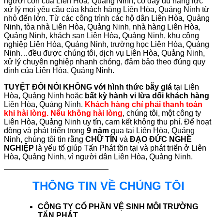
người con của Liên Hòa, Quảng Ninh, có đầy đủ năng lực
xử lý mọi yêu cầu của khách hàng Liên Hòa, Quảng Ninh từ
nhỏ đến lớn. Từ các công trình các hộ dân Liên Hòa, Quảng
Ninh, tòa nhà Liên Hòa, Quảng Ninh, nhà hàng Liên Hòa,
Quảng Ninh, khách sạn Liên Hòa, Quảng Ninh, khu công
nghiệp Liên Hòa, Quảng Ninh, trường học Liên Hòa, Quảng
Ninh…đều được chúng tôi, dịch vụ Liên Hòa, Quảng Ninh,
xử lý chuyên nghiệp nhanh chóng, đảm bảo theo đúng quy
định của Liên Hòa, Quảng Ninh.
TUYỆT ĐỐI NÓI KHÔNG với hình thức bẫy giá
tại Liên
Hòa, Quảng Ninh hoặc
bất kỳ hành vi lừa dối khách hàng
Liên Hòa, Quảng Ninh.
Khách hàng chỉ phải thanh toán
khi hài lòng. Nếu không hài lòng
, chúng tôi, một công ty
Liên Hòa, Quảng Ninh uy tín, cam kết không thu phí. Để hoạt
động và phát triển trong
9 năm
qua tại Liên Hòa, Quảng
Ninh, chúng tôi tin rằng
CHỮ TÍN
và
ĐẠO ĐỨC NGHỀ
NGHIỆP
là yếu tố giúp Tấn Phát tồn tại và phát triển ở Liên
Hòa, Quảng Ninh, vì người dân Liên Hòa, Quảng Ninh.
THÔNG TIN VỀ CHÚNG TÔI
CÔNG TY CỔ PHẦN VỆ SINH MÔI TRƯỜNG
TẤN PHÁT