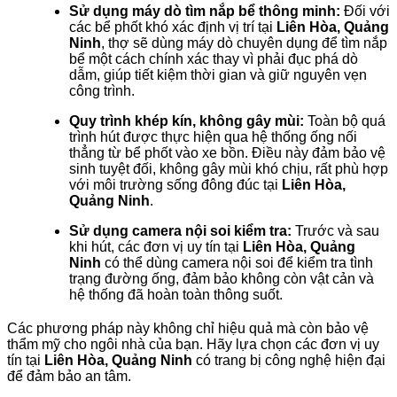
Sử dụng máy dò tìm nắp bể thông minh:
Đối với
các bể phốt khó xác định vị trí tại
Liên Hòa, Quảng
Ninh
, thợ sẽ dùng máy dò chuyên dụng để tìm nắp
bể một cách chính xác thay vì phải đục phá dò
dẫm, giúp tiết kiệm thời gian và giữ nguyên vẹn
công trình.
Quy trình khép kín, không gây mùi:
Toàn bộ quá
trình hút được thực hiện qua hệ thống ống nối
thẳng từ bể phốt vào xe bồn. Điều này đảm bảo vệ
sinh tuyệt đối, không gây mùi khó chịu, rất phù hợp
với môi trường sống đông đúc tại
Liên Hòa,
Quảng Ninh
.
Sử dụng camera nội soi kiểm tra:
Trước và sau
khi hút, các đơn vị uy tín tại
Liên Hòa, Quảng
Ninh
có thể dùng camera nội soi để kiểm tra tình
trạng đường ống, đảm bảo không còn vật cản và
hệ thống đã hoàn toàn thông suốt.
Các phương pháp này không chỉ hiệu quả mà còn bảo vệ
thẩm mỹ cho ngôi nhà của bạn. Hãy lựa chọn các đơn vị uy
tín tại
Liên Hòa, Quảng Ninh
có trang bị công nghệ hiện đại
để đảm bảo an tâm.