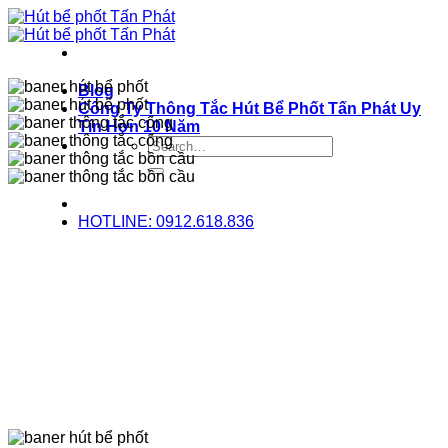
Bỏ
qua
nội
dung
Blog
Công Ty Thông Tắc Hút Bể Phốt Tấn Phát Uy
Tín Hơn 10 Năm
HOTLINE: 0912.618.836