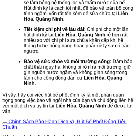
sẽ làm hỏng hệ thống lọc và thấm nước của bể.
Hút định kỳ là cách tốt nhất để bảo vệ toàn bộ công
trình ngầm, vốn rất tốn kém để sửa chữa tại
Liên
Hòa, Quảng Ninh
.
Tiết kiệm chi phí về lâu dài:
Chi phí cho một lần
hút định kỳ tại
Liên Hòa, Quảng Ninh
rẻ hơn rất
nhiều so với chi phí sửa chữa khẩn cấp khi hệ
thống bị hư hỏng nặng hoặc phải xử lý sự cố trào
ngược.
Bảo vệ sức khỏe và môi trường sống:
Đảm bảo
chất thải nguy hại không bị rò rỉ ra môi trường, giữ
gìn nguồn nước ngầm và không gian sống trong
lành cho cộng đồng dân cư
Liên Hòa, Quảng
Ninh
.
Vì vậy, hãy coi việc hút bể phốt định kỳ là một phần quan
trọng trong việc bảo vệ ngôi nhà của bạn và chủ động liên hệ
với một dịch vụ uy tín tại
Liên Hòa, Quảng Ninh
để được tư
vấn.
Chính Sách Bảo Hành Dịch Vụ Hút Bể Phốt Đúng Tiêu
Chuẩn