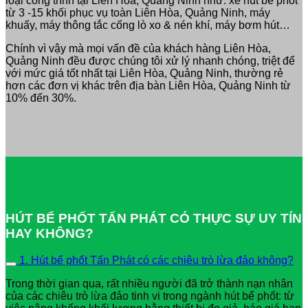
loại công trình tại Liên Hòa, Quảng Ninh như: xe hút bể phốt
từ 3 -15 khối phục vụ toàn Liên Hòa, Quảng Ninh, máy
khuấy, máy thông tắc cống lò xo & nén khí, máy bơm hút…
Chính vì vậy mà mọi vấn đề của khách hàng Liên Hòa,
Quảng Ninh đều được chúng tôi xử lý nhanh chóng, triệt để
với mức giá tốt nhất tại Liên Hòa, Quảng Ninh, thường rẻ
hơn các đơn vị khác trên địa bàn Liên Hòa, Quảng Ninh từ
10% đến 30%.
HÚT BỂ PHỐT TẤN PHÁT CÓ THỰC SỰ UY TÍN
HAY KHÔNG?
1. Hút bể phốt Tấn Phát có các chiêu trò lừa đảo không?
Trong thời gian qua, rất nhiều người đã trở thành nạn nhân
của các chiêu trò lừa đảo tinh vi trong ngành hút bể phốt: từ