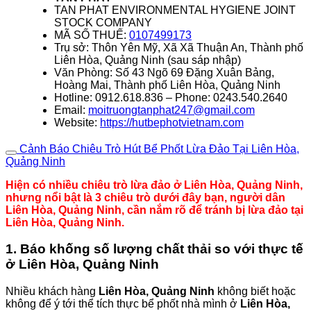
TAN PHAT ENVIRONMENTAL HYGIENE JOINT
STOCK COMPANY
MÃ SỐ THUẾ:
0107499173
Trụ sở: Thôn Yên Mỹ, Xã Xã Thuận An, Thành phố
Liên Hòa, Quảng Ninh (sau sáp nhập)
Văn Phòng: Số 43 Ngõ 69 Đặng Xuân Bảng,
Hoàng Mai, Thành phố Liên Hòa, Quảng Ninh
Hotline: 0912.618.836 – Phone: 0243.540.2640
Email:
moitruongtanphat247@gmail.com
Website:
https://hutbephotvietnam.com
Cảnh Báo Chiêu Trò Hút Bể Phốt Lừa Đảo Tại Liên Hòa,
Quảng Ninh
Hiện có nhiều chiêu trò lừa đảo ở Liên Hòa, Quảng Ninh,
nhưng nổi bật là 3 chiêu trò dưới đây bạn, người dân
Liên Hòa, Quảng Ninh, cần nắm rõ để tránh bị lừa đảo tại
Liên Hòa, Quảng Ninh.
1. Báo khống số lượng chất thải so với thực tế
ở Liên Hòa, Quảng Ninh
Nhiều khách hàng
Liên Hòa, Quảng Ninh
không biết hoặc
không để ý tới thể tích thực bể phốt nhà mình ở
Liên Hòa,