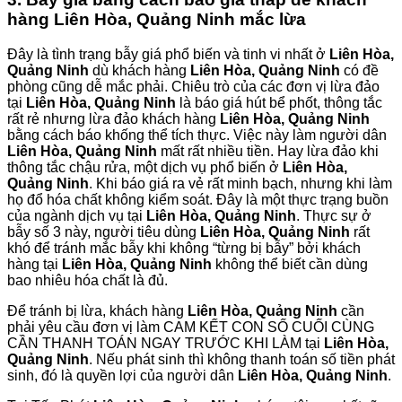
hàng Liên Hòa, Quảng Ninh mắc lừa
Đây là tình trạng bẫy giá phổ biến và tinh vi nhất ở
Liên Hòa,
Quảng Ninh
dù khách hàng
Liên Hòa, Quảng Ninh
có đề
phòng cũng dễ mắc phải. Chiêu trò của các đơn vị lừa đảo
tại
Liên Hòa, Quảng Ninh
là báo giá hút bể phốt, thông tắc
rất rẻ nhưng lừa đảo khách hàng
Liên Hòa, Quảng Ninh
bằng cách báo khống thể tích thực. Việc này làm người dân
Liên Hòa, Quảng Ninh
mất rất nhiều tiền. Hay lừa đảo khi
thông tắc chậu rửa, một dịch vụ phổ biến ở
Liên Hòa,
Quảng Ninh
. Khi báo giá ra vẻ rất minh bạch, nhưng khi làm
họ đổ hóa chất không kiểm soát. Đây là một thực trạng buồn
của ngành dịch vụ tại
Liên Hòa, Quảng Ninh
. Thực sự ở
bẫy số 3 này, người tiêu dùng
Liên Hòa, Quảng Ninh
rất
khó để tránh mắc bẫy khi không “từng bị bẫy” bởi khách
hàng tại
Liên Hòa, Quảng Ninh
không thể biết cần dùng
bao nhiêu hóa chất là đủ.
Để tránh bị lừa, khách hàng
Liên Hòa, Quảng Ninh
cần
phải yêu cầu đơn vị làm CAM KẾT CON SỐ CUỐI CÙNG
CẦN THANH TOÁN NGAY TRƯỚC KHI LÀM tại
Liên Hòa,
Quảng Ninh
. Nếu phát sinh thì không thanh toán số tiền phát
sinh, đó là quyền lợi của người dân
Liên Hòa, Quảng Ninh
.