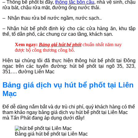
– Thông bể phốt bị đầy,
thông tắc bồn cầu
, nhà vệ sinh, chậu
rửa bát, chậu rửa mặt, đường ống nước thải.
– Nhận thau rửa bể nước ngầm, nước sạch..
– Nhận hút bể phốt định kỳ cho các cửa hàng ăn, khu tập
thể, tổ dân phố, các chung cư cao tầng, khách sạn.
Xem ngay:
Bảng giá hút bể phốt
chuẩn nhất năm
nay
được bộ công thương công bố
.
Hiện tại chúng tôi đã thực hiện thông hút bể phốt tại Đông
ngạc trên các tuyến đường: hút bể phốt tại ngõ 35, 323,
351…. đường Liên Mạc
Bảng giá dịch vụ hút bể phốt tại Liên
Mạc
Để dễ dàng nắm bắt và dự trù chi phí, quý khách hàng có thể
tham khảo ngay bảng giá dịch vụ hút bể phốt tại Liên Mạc
mà Tấn Phát đang áp dụng dưới đây!
Bảng giá hút bể phốt tại Liên Mạc