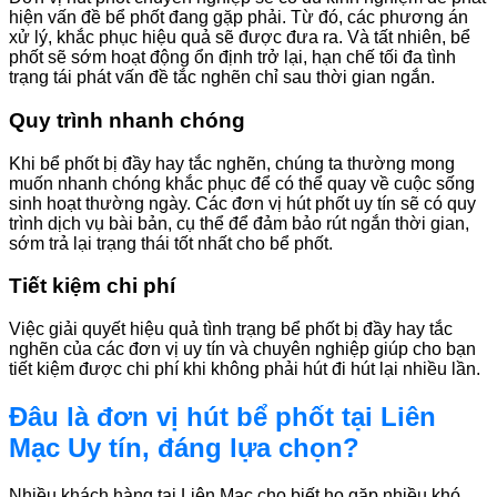
hiện vấn đề bể phốt đang gặp phải. Từ đó, các phương án
xử lý, khắc phục hiệu quả sẽ được đưa ra. Và tất nhiên, bể
phốt sẽ sớm hoạt động ổn định trở lại, hạn chế tối đa tình
trạng tái phát vấn đề tắc nghẽn chỉ sau thời gian ngắn.
Quy trình nhanh chóng
Khi bể phốt bị đầy hay tắc nghẽn, chúng ta thường mong
muốn nhanh chóng khắc phục để có thể quay về cuộc sống
sinh hoạt thường ngày. Các đơn vị hút phốt uy tín sẽ có quy
trình dịch vụ bài bản, cụ thể để đảm bảo rút ngắn thời gian,
sớm trả lại trạng thái tốt nhất cho bể phốt.
Tiết kiệm chi phí
Việc giải quyết hiệu quả tình trạng bể phốt bị đầy hay tắc
nghẽn của các đơn vị uy tín và chuyên nghiệp giúp cho bạn
tiết kiệm được chi phí khi không phải hút đi hút lại nhiều lần.
Đâu là đơn vị hút bể phốt tại Liên
Mạc Uy tín, đáng lựa chọn?
Nhiều khách hàng tại Liên Mạc cho biết họ gặp nhiều khó