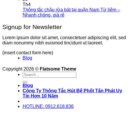
Th4
Thông tắc chậu rửa bát tại quận Nam Từ liêm –
Nhanh chóng, giá rẻ
Signup for Newsletter
Lorem ipsum dolor sit amet, consectetuer adipiscing elit, sed
diam nonummy nibh euismod tincidunt ut laoreet.
(insert contact form here)
Blog
Copyright 2026 ©
Flatsome Theme
Blog
Công Ty Thông Tắc Hút Bể Phốt Tấn Phát Uy
Tín Hơn 10 Năm
HOTLINE: 0912.618.836