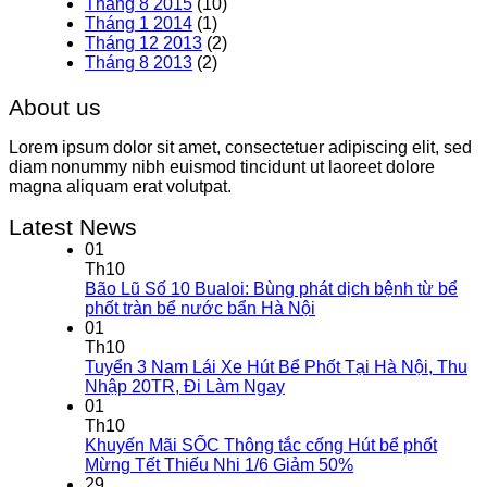
Tháng 8 2015
(10)
Tháng 1 2014
(1)
Tháng 12 2013
(2)
Tháng 8 2013
(2)
About us
Lorem ipsum dolor sit amet, consectetuer adipiscing elit, sed
diam nonummy nibh euismod tincidunt ut laoreet dolore
magna aliquam erat volutpat.
Latest News
01
Th10
Bão Lũ Số 10 Bualoi: Bùng phát dịch bệnh từ bể
phốt tràn bể nước bẩn Hà Nội
01
Th10
Tuyển 3 Nam Lái Xe Hút Bể Phốt Tại Hà Nội, Thu
Nhập 20TR, Đi Làm Ngay
01
Th10
Khuyến Mãi SỐC Thông tắc cống Hút bể phốt
Mừng Tết Thiếu Nhi 1/6 Giảm 50%
29