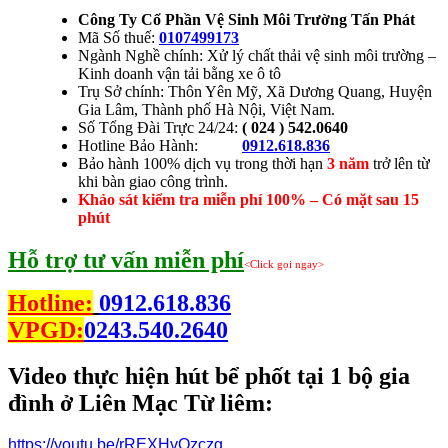
Công Ty Cổ Phần Vệ Sinh Môi Trường Tấn Phát
Mã Số thuế:
0107499173
Ngành Nghề chính: Xử lý chất thải vệ sinh môi trường –
Kinh doanh vận tải bằng xe ô tô
Trụ Sở chính: Thôn Yên Mỹ, Xã Dương Quang, Huyện
Gia Lâm, Thành phố Hà Nội, Việt Nam.
Số Tổng Đài Trực 24/24:
( 024 ) 542.0640
Hotline Bảo Hành:
0912.618.836
Bảo hành 100% dịch vụ trong thời hạn
3 năm
trở lên từ
khi bàn giao công trình.
Khảo sát kiểm tra miễn phí 100% – Có mặt sau 15
phút
Hỗ trợ tư vấn miễn phí
<Click gọi ngay>
Hotline:
0912.618.836
VPGD:
0243.540.2640
Video thực hiện hút bể phốt tại 1 bộ gia
đình ở Liên Mạc Từ liêm:
https://youtu.be/rREXHvOzczg