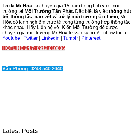
Tôi là Mr Hòa
, là chuyên gia 15 năm trong lĩnh vực môi
trường tại
Môi Trường Tấn Phát.
Đặc biệt là việc
thông hút
bể, thông tắc, nạo vét và xử lý môi trường ôi nhiễm
, Mr
Hòa
có kinh nghiệm thực tế trong từng trường hợp thông tắc
khác nhau. Hãy Liên hệ với Kiến Môi Trường để được
chuyên gia môi trường Mr
Hòa
tư vấn kỹ hơn! Follow tôi tại:
Youtube
|
Twitter
|
Linkedin
|
Tumblr
|
Pinterest.
HOTLINE 24/7: 0912.618836
Văn Phòng: 0243.540.2640
Latest Posts