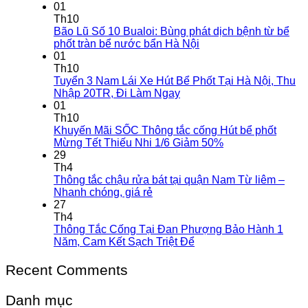
01
Th10
Bão Lũ Số 10 Bualoi: Bùng phát dịch bệnh từ bể
phốt tràn bể nước bẩn Hà Nội
01
Th10
Tuyển 3 Nam Lái Xe Hút Bể Phốt Tại Hà Nội, Thu
Nhập 20TR, Đi Làm Ngay
01
Th10
Khuyến Mãi SỐC Thông tắc cống Hút bể phốt
Mừng Tết Thiếu Nhi 1/6 Giảm 50%
29
Th4
Thông tắc chậu rửa bát tại quận Nam Từ liêm –
Nhanh chóng, giá rẻ
27
Th4
Thông Tắc Cống Tại Đan Phượng Bảo Hành 1
Năm, Cam Kết Sạch Triệt Để
Recent Comments
Danh mục