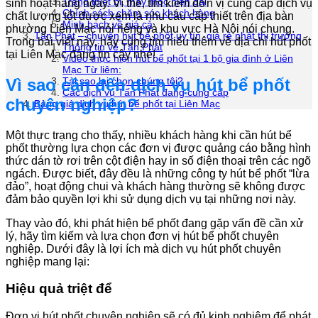
Trang thiết bị, máy móc hiện đại
sinh hoạt hàng ngày. Vì thế, tìm kiếm đơn vị cung cấp dịch vụ
Chính sách chăm sóc khách hàng
chất lượng tốt được xem là nhu cầu cấp thiết trên địa bàn
Minh bạch về giá cả
phường Liên Mạc nói riêng và khu vực Hà Nội nói chung.
Tấn Phát – chuyên hút bể phốt uy tín, giá rẻ nhất thị trường
Trong bài viết này, hãy cùng tìm hiểu thêm về địa chỉ hút phốt
Thông tin về Tấn Phát
tại Liên Mạc đáng tin cậy nhé!
Video thực hiện hút bể phốt tại 1 bộ gia đình ở Liên
Mạc Từ liêm:
Vì sao cần đến dịch vụ hút bể phốt
Tại sao lại chọn chúng tôi?
Các dịch vụ Tấn Phát đang cung cấp
chuyên nghiệp?
Bảng giá dịch vụ hút bể phốt tại Liên Mạc
Một thực trạng cho thấy, nhiều khách hàng khi cần hút bể
phốt thường lựa chọn các đơn vị được quảng cáo bằng hình
thức dán tờ rơi trên cột điện hay in số điện thoại trên các ngõ
ngách. Được biết, đây đều là những công ty hút bể phốt “lừa
đảo”, hoạt động chui và khách hàng thường sẽ không được
đảm bảo quyền lợi khi sử dụng dịch vụ tại những nơi này.
Thay vào đó, khi phát hiện bể phốt đang gặp vấn đề cần xử
lý, hãy tìm kiếm và lựa chọn đơn vị hút bể phốt chuyên
nghiệp. Dưới đây là lợi ích mà dịch vụ hút phốt chuyên
nghiệp mang lại:
Hiệu quả triệt để
Đơn vị hút phốt chuyên nghiệp sẽ có đủ kinh nghiệm để phát