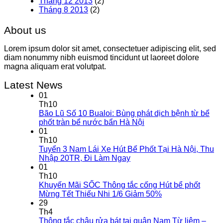
Tháng 12 2013
(2)
Tháng 8 2013
(2)
About us
Lorem ipsum dolor sit amet, consectetuer adipiscing elit, sed
diam nonummy nibh euismod tincidunt ut laoreet dolore
magna aliquam erat volutpat.
Latest News
01
Th10
Bão Lũ Số 10 Bualoi: Bùng phát dịch bệnh từ bể
phốt tràn bể nước bẩn Hà Nội
01
Th10
Tuyển 3 Nam Lái Xe Hút Bể Phốt Tại Hà Nội, Thu
Nhập 20TR, Đi Làm Ngay
01
Th10
Khuyến Mãi SỐC Thông tắc cống Hút bể phốt
Mừng Tết Thiếu Nhi 1/6 Giảm 50%
29
Th4
Thông tắc chậu rửa bát tại quận Nam Từ liêm –