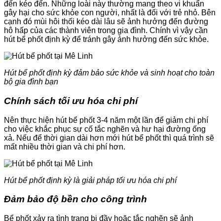
đến kéo đến. Những loài này thường mang theo vi khuẩn
gây hại cho sức khỏe con người, nhất là đối với trẻ nhỏ. Bên
cạnh đó mùi hôi thối kéo dài lâu sẽ ảnh hưởng đến đường
hô hấp của các thành viên trong gia đình. Chính vì vậy cần
hút bể phốt định kỳ để tránh gây ảnh hưởng đến sức khỏe.
Hút bể phốt định kỳ đảm bảo sức khỏe và sinh hoạt cho toàn
bộ gia đình bạn
Chính sách tối ưu hóa chi phí
Nên thực hiện hút bể phốt 3-4 năm một lần để giảm chi phí
cho việc khắc phục sự cố tắc nghẽn và hư hại đường ống
xả. Nếu để thời gian dài hơn mới hút bể phốt thì quá trình sẽ
mất nhiều thời gian và chi phí hơn.
Hút bể phốt định kỳ là giải pháp tối ưu hóa chi phí
Đảm bảo độ bền cho công trình
Bể phốt xảy ra tình trạng bị đầy hoặc tắc nghẽn sẽ ảnh