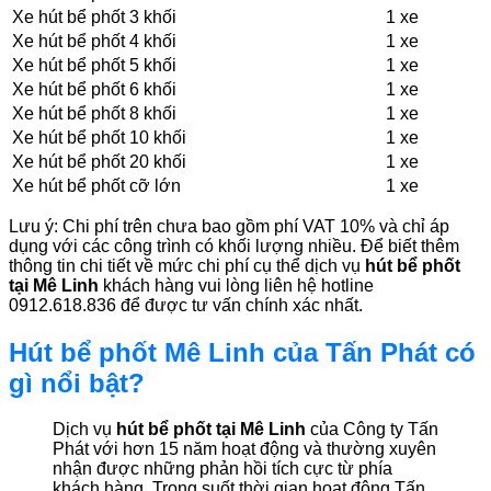
Xe hút bể phốt 3 khối
1 xe
Xe hút bể phốt 4 khối
1 xe
Xe hút bể phốt 5 khối
1 xe
Xe hút bể phốt 6 khối
1 xe
Xe hút bể phốt 8 khối
1 xe
Xe hút bể phốt 10 khối
1 xe
Xe hút bể phốt 20 khối
1 xe
Xe hút bể phốt cỡ lớn
1 xe
Lưu ý: Chi phí trên chưa bao gồm phí VAT 10% và chỉ áp
dụng với các công trình có khối lượng nhiều. Để biết thêm
thông tin chi tiết về mức chi phí cụ thể dịch vụ
hút bể phốt
tại Mê Linh
khách hàng vui lòng liên hệ hotline
0912.618.836 để được tư vấn chính xác nhất.
Hút bể phốt Mê Linh của Tấn Phát có
gì nổi bật?
Dịch vụ
hút bể phốt tại Mê Linh
của Công ty Tấn
Phát với hơn 15 năm hoạt động và thường xuyên
nhận được những phản hồi tích cực từ phía
khách hàng. Trong suốt thời gian hoạt động,Tấn