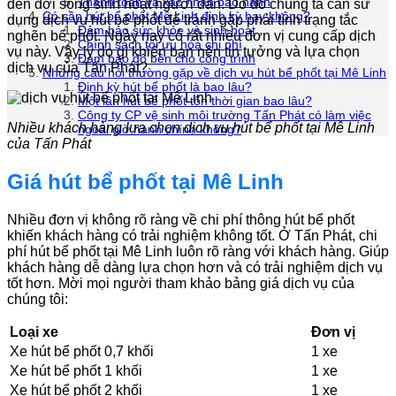
Thanh toán và xác nhận bảo hành
đến đời sống sinh hoạt người dân. Do đó chúng ta cần sử
Có cần hút bể phốt Mê Linh định kỳ hay không?
dụng dịch vụ hút bể phốt để tránh gặp phải tình trạng tắc
Đảm bảo sức khỏe và sinh hoạt
nghẽn bể phốt. Ngày nay có rất nhiều đơn vị cung cấp dịch
Chính sách tối ưu hóa chi phí
vụ này. Vậy lý do gì khiến bạn nên tin tưởng và lựa chọn
Đảm bảo độ bền cho công trình
dịch vụ của Tấn Phát?
Những câu hỏi thường gặp về dịch vụ hút bể phốt tại Mê Linh
Định kỳ hút bể phốt là bao lâu?
Một lần hút bể phốt tốn thời gian bao lâu?
Công ty CP vệ sinh môi trường Tấn Phát có làm việc
Nhiều khách hàng lựa chọn dịch vụ hút bể phốt tại Mê Linh
ngoài giờ hành chính không?
của Tấn Phát
Giá hút bể phốt tại Mê Linh
Nhiều đơn vị không rõ ràng về chi phí thông hút bể phốt
khiến khách hàng có trải nghiệm không tốt. Ở Tấn Phát, chi
phí hút bể phốt tại Mê Linh luôn rõ ràng với khách hàng. Giúp
khách hàng dễ dàng lựa chọn hơn và có trải nghiệm dịch vụ
tốt hơn. Mời mọi người tham khảo bảng giá dịch vụ của
chúng tôi:
Loại xe
Đơn vị
Xe hút bể phốt 0,7 khối
1 xe
Xe hút bể phốt 1 khối
1 xe
Xe hút bể phốt 2 khối
1 xe