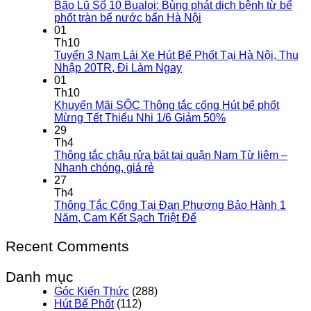
Bão Lũ Số 10 Bualoi: Bùng phát dịch bệnh từ bể
phốt tràn bể nước bẩn Hà Nội
01
Th10
Tuyển 3 Nam Lái Xe Hút Bể Phốt Tại Hà Nội, Thu
Nhập 20TR, Đi Làm Ngay
01
Th10
Khuyến Mãi SỐC Thông tắc cống Hút bể phốt
Mừng Tết Thiếu Nhi 1/6 Giảm 50%
29
Th4
Thông tắc chậu rửa bát tại quận Nam Từ liêm –
Nhanh chóng, giá rẻ
27
Th4
Thông Tắc Cống Tại Đan Phượng Bảo Hành 1
Năm, Cam Kết Sạch Triệt Để
Recent Comments
Danh mục
Góc Kiến Thức
(288)
Hút Bể Phốt
(112)