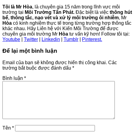
Tôi là Mr Hòa
, là chuyên gia 15 năm trong lĩnh vực môi
trường tại
Môi Trường Tấn Phát.
Đặc biệt là việc
thông hút
bể, thông tắc, nạo vét và xử lý môi trường ôi nhiễm
, Mr
Hòa
có kinh nghiệm thực tế trong từng trường hợp thông tắc
khác nhau. Hãy Liên hệ với Kiến Môi Trường để được
chuyên gia môi trường Mr
Hòa
tư vấn kỹ hơn! Follow tôi tại:
Youtube
|
Twitter
|
Linkedin
|
Tumblr
|
Pinterest.
Để lại một bình luận
Email của bạn sẽ không được hiển thị công khai.
Các
trường bắt buộc được đánh dấu
*
Bình luận
*
Tên
*