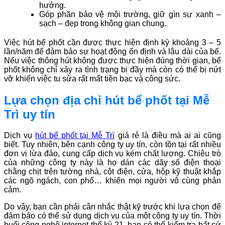
hưởng.
Góp phần bảo vệ môi trường, giữ gìn sự xanh –
sạch – đẹp trong không gian chung.
Việc hút bể phốt cần được thực hiện định kỳ khoảng 3 – 5
lần/năm để đảm bảo sự hoạt động ổn định và lâu dài của bể.
Nếu việc thông hút không được thực hiện đúng thời gian, bể
phốt không chỉ xảy ra tình trạng bị đầy mà còn có thể bị nứt
vỡ khiến việc tu sửa rất mất tiền bạc và công sức.
Lựa chọn địa chỉ hút bể phốt tại Mễ
Trì uy tín
Dịch vụ
hút bể phốt tại Mễ Trì
giá rẻ là điều mà ai ai cũng
biết. Tuy nhiên, bên cạnh công ty uy tín, còn tồn tại rất nhiều
đơn vị lừa đảo, cung cấp dịch vụ kém chất lượng. Chiêu trò
của những công ty này là họ dán các dãy số điện thoại
chằng chịt trên tường nhà, cột điện, cửa, hộp kỹ thuật khắp
các ngõ ngách, con phố… khiến mọi người vô cùng phản
cảm.
Do vậy, bạn cần phải cân nhắc thật kỹ trước khi lựa chọn để
đảm bảo có thể sử dụng dịch vụ của một công ty uy tín. Thời
buổi công nghệ internet thế kỷ 21, bạn có thể kiểm tra bất cứ