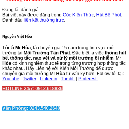
Đang tải đánh giá...
Bài viết này được đăng trong
Góc Kiến Thức
,
Hút Bể Phốt
.
Đánh dấu
liên kết thường trực
.
Nguyễn Việt Hòa
Tôi là Mr Hòa
, là chuyên gia 15 năm trong lĩnh vực môi
trường tại
Môi Trường Tấn Phát.
Đặc biệt là việc
thông hút
bể, thông tắc, nạo vét và xử lý môi trường ôi nhiễm
, Mr
Hòa
có kinh nghiệm thực tế trong từng trường hợp thông tắc
khác nhau. Hãy Liên hệ với Kiến Môi Trường để được
chuyên gia môi trường Mr
Hòa
tư vấn kỹ hơn! Follow tôi tại:
Youtube
|
Twitter
|
Linkedin
|
Tumblr
|
Pinterest.
HOTLINE 24/7: 0912.618836
Văn Phòng: 0243.540.2640