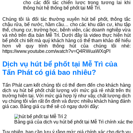
cho các đối tác chiến lược trong tương lai khi
thông hút hệ thống bể phốt tại Mễ Trì.
Chúng tôi là đối tác thường xuyên hút bể phốt, thông tắc
chậu rửa, bể nước, hầm cầu… cho các khu dân cư, khu tập
thể, chung cư, trường học, bệnh viện, các doanh nghiệp vừa
và nhỏ trên địa bàn Mễ Trì. Dưới đây là video thực hiện hút
bể phốt chi tiết mà quý khách hàng có thể tham khảo để hiểu
hơn về quy trình thông hút của chúng tôi nhé:
https://www.youtube.com/watch?v=Q4RWuaWXqPI
Dịch vụ hút bể phốt tại Mễ Trì của
Tấn Phát có giá bao nhiêu?
Tấn Phát cam kết chúng tôi có thể đem đến cho khách hàng
dịch vụ hút bể phốt chất lượng với mức giá rẻ nhất trên thị
trường hiện tại. Với mức giá hợp lý như vậy, chất lượng dịch
vụ chúng tôi vẫn rất ổn định và được nhiều khách hàng đánh
giá cao. Bảng giá cụ thể sẽ có ngay dưới đây:
Bảng giá của dịch vụ hút bể phốt tại Mễ Trì chính xác th
Tuy nhiên, bạn cần lưu ý rằng mức giá chính xác cho dịch vụ