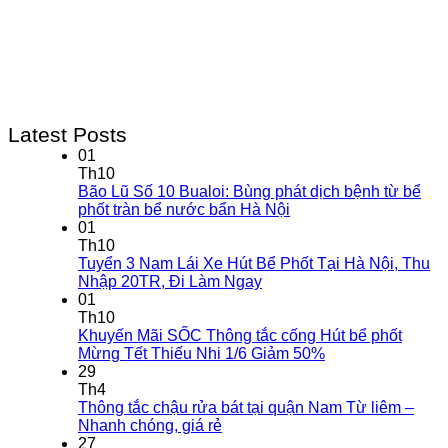
Latest Posts
01
Th10
Bão Lũ Số 10 Bualoi: Bùng phát dịch bệnh từ bể
phốt tràn bể nước bẩn Hà Nội
01
Th10
Tuyển 3 Nam Lái Xe Hút Bể Phốt Tại Hà Nội, Thu
Nhập 20TR, Đi Làm Ngay
01
Th10
Khuyến Mãi SỐC Thông tắc cống Hút bể phốt
Mừng Tết Thiếu Nhi 1/6 Giảm 50%
29
Th4
Thông tắc chậu rửa bát tại quận Nam Từ liêm –
Nhanh chóng, giá rẻ
27