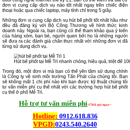
đơn vị cung cấp dịch vụ nào tốt nhất ngay trên chiếc điện
thoại hoặc qua chiếc laptop, máy tính chỉ trong 5 giây.
Những đơn vị cung cấp dịch vụ hút bể phốt tốt nhất hầu như
đều đã đăng ký với Bộ Công Thương về hình thức kinh
doanh này. Ngoài ra, bạn cũng có thể tham khảo qua ý kiến
của hàng xóm, bạn bè, người quen bởi họ là những người
sẽ đưa ra các đánh giá chân thực nhất với những đơn vị đã
từng sử dụng dịch vụ.
Hút bể phốt tại Mễ Trì nhanh chóng, hiệu quả, triệt để 1
Trong đó, một đơn vị mà bạn có thể yên tâm sử dụng chính
là Công ty vệ sinh môi trường Tấn Phát của chúng tôi. Bạn
sẽ không mất 1 chi phí nào khi bạn được kỹ thuật chúng tôi
tư vấn miễn phí cụ thể nhất với các trường hợp hút bể phốt
cụ thể ở phố Mễ Trì.
Hỗ trợ tư vấn miễn phí
<Click gọi ngay>
Hotline:
0912.618.836
VPGD:
0243.540.2640