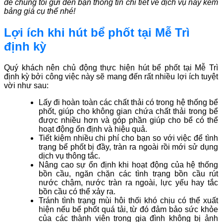
để chúng tôi gửi đến bạn thông tin chi tiết về dịch vụ này kèm
bảng giá cụ thể nhé!
Lợi ích khi hút bể phốt tại Mễ Trì
định kỳ
Quý khách nên chủ động thực hiện hút bể phốt tại Mễ Trì
định kỳ bởi công việc này sẽ mang đến rất nhiều lợi ích tuyệt
vời như sau:
Lấy đi hoàn toàn các chất thải có trong hệ thống bể
phốt, giúp cho không gian chứa chất thải trong bể
được nhiều hơn và góp phần giúp cho bể có thể
hoạt động ổn định và hiệu quả.
Tiết kiệm nhiều chi phí cho bạn so với việc để tình
trạng bể phốt bị đầy, tràn ra ngoài rồi mới sử dụng
dịch vụ thông tắc.
Nâng cao sự ổn định khi hoạt động của hệ thống
bồn cầu, ngăn chặn các tình trạng bồn cầu rút
nước chậm, nước tràn ra ngoài, lực yếu hay tắc
bồn cầu có thể xảy ra.
Tránh tình trạng mùi hôi thối khó chịu có thể xuất
hiện nếu bể phốt quá tải, từ đó đảm bảo sức khỏe
của các thành viên trong gia đình không bị ảnh