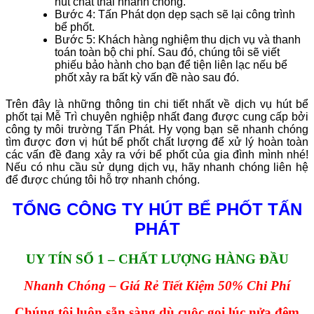
hút chất thải nhanh chóng.
Bước 4: Tấn Phát dọn dẹp sạch sẽ lại công trình
bể phốt.
Bước 5: Khách hàng nghiệm thu dịch vụ và thanh
toán toàn bộ chi phí. Sau đó, chúng tôi sẽ viết
phiếu bảo hành cho bạn để tiện liên lạc nếu bể
phốt xảy ra bất kỳ vấn đề nào sau đó.
Trên đây là những thông tin chi tiết nhất về dịch vụ hút bể
phốt tại Mễ Trì chuyên nghiệp nhất đang được cung cấp bởi
công ty môi trường Tấn Phát. Hy vọng bạn sẽ nhanh chóng
tìm được đơn vị hút bể phốt chất lượng để xử lý hoàn toàn
các vấn đề đang xảy ra với bể phốt của gia đình mình nhé!
Nếu có nhu cầu sử dụng dịch vụ, hãy nhanh chóng liên hệ
để được chúng tôi hỗ trợ nhanh chóng.
TỔNG CÔNG TY HÚT BỂ PHỐT TẤN
PHÁT
UY TÍN SỐ 1 – CHẤT LƯỢNG HÀNG ĐẦU
Nhanh Chóng – Giá Rẻ Tiết Kiệm 50% Chi Phí
Chúng tôi luôn sẵn sàng dù cuộc gọi lúc nửa đêm