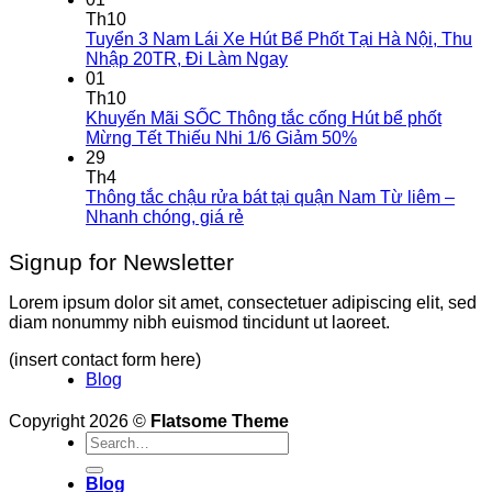
Th10
Tuyển 3 Nam Lái Xe Hút Bể Phốt Tại Hà Nội, Thu
Nhập 20TR, Đi Làm Ngay
01
Th10
Khuyến Mãi SỐC Thông tắc cống Hút bể phốt
Mừng Tết Thiếu Nhi 1/6 Giảm 50%
29
Th4
Thông tắc chậu rửa bát tại quận Nam Từ liêm –
Nhanh chóng, giá rẻ
Signup for Newsletter
Lorem ipsum dolor sit amet, consectetuer adipiscing elit, sed
diam nonummy nibh euismod tincidunt ut laoreet.
(insert contact form here)
Blog
Copyright 2026 ©
Flatsome Theme
Blog