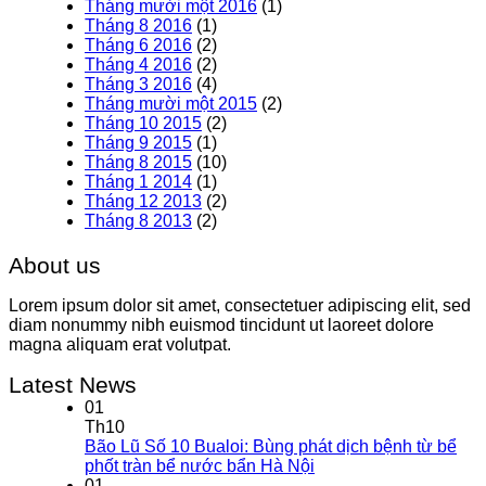
Tháng mười một 2016
(1)
Tháng 8 2016
(1)
Tháng 6 2016
(2)
Tháng 4 2016
(2)
Tháng 3 2016
(4)
Tháng mười một 2015
(2)
Tháng 10 2015
(2)
Tháng 9 2015
(1)
Tháng 8 2015
(10)
Tháng 1 2014
(1)
Tháng 12 2013
(2)
Tháng 8 2013
(2)
About us
Lorem ipsum dolor sit amet, consectetuer adipiscing elit, sed
diam nonummy nibh euismod tincidunt ut laoreet dolore
magna aliquam erat volutpat.
Latest News
01
Th10
Bão Lũ Số 10 Bualoi: Bùng phát dịch bệnh từ bể
phốt tràn bể nước bẩn Hà Nội
01