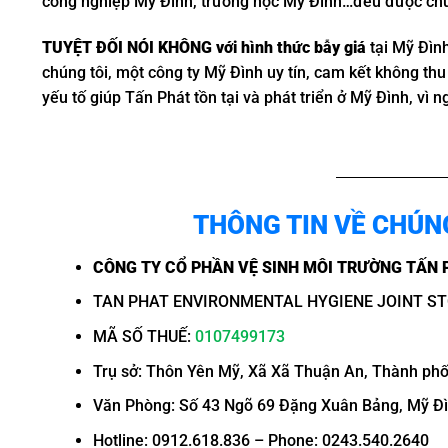
công nghiệp Mỹ Đình, trường học Mỹ Đình…đều được chún
TUYỆT ĐỐI NÓI KHÔNG với hình thức bẫy giá
tại Mỹ Đìn
chúng tôi, một công ty Mỹ Đình uy tín, cam kết không thu
yếu tố giúp Tấn Phát tồn tại và phát triển ở Mỹ Đình, vì 
THÔNG TIN VỀ CHÚN
CÔNG TY CỔ PHẦN VỆ SINH MÔI TRƯỜNG TẤN 
TAN PHAT ENVIRONMENTAL HYGIENE JOINT S
MÃ SỐ THUẾ:
0107499173
Trụ sở: Thôn Yên Mỹ, Xã Xã Thuận An, Thành phố
Văn Phòng: Số 43 Ngõ 69 Đặng Xuân Bảng, Mỹ Đ
Hotline: 0912.618.836 – Phone: 0243.540.2640