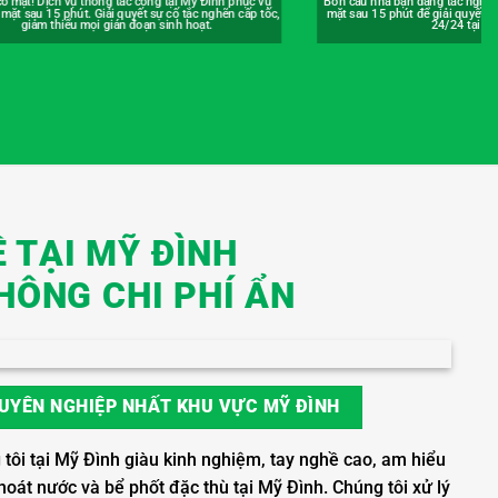
 nhà bạn đang tắc nghẽn? Đừng lo, chúng tôi sẽ có
An tâm nấu nướng với dịch vụ thô
u 15 phút để giải quyết dứt điểm. Phục vụ khẩn cấp
Đình có bảo hành. Mọi vấn đề ph
24/24 tại Mỹ Đình.
chúng tôi kiểm tra lại h
 TẠI MỸ ĐÌNH
HÔNG CHI PHÍ ẨN
UYÊN NGHIỆP NHẤT KHU VỰC MỸ ĐÌNH
tôi tại Mỹ Đình giàu kinh nghiệm, tay nghề cao, am hiểu
hoát nước và bể phốt đặc thù tại Mỹ Đình. Chúng tôi xử lý