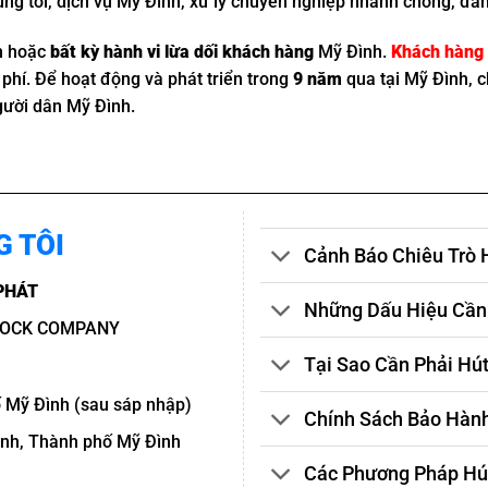
g tôi, dịch vụ Mỹ Đình, xử lý chuyên nghiệp nhanh chóng, đả
h hoặc
bất kỳ hành vi lừa dối khách hàng
Mỹ Đình.
Khách hàng c
 phí. Để hoạt động và phát triển trong
9 năm
qua tại Mỹ Đình, c
người dân Mỹ Đình.
G TÔI
Cảnh Báo Chiêu Trò 
PHÁT
Những Dấu Hiệu Cần
TOCK COMPANY
Tại Sao Cần Phải Hú
 Mỹ Đình (sau sáp nhập)
Chính Sách Bảo Hành
ình, Thành phố Mỹ Đình
Các Phương Pháp Hút