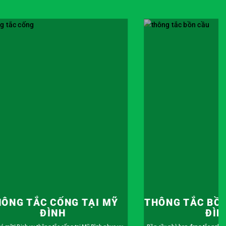
NG TẮC BỒN CẦU TẠI MỸ
THÔNG TẮC CH
ĐÌNH
MỸ Đ