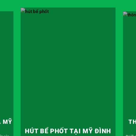
THÔ
THÔNG TẮC CỐNG TẠI MỸ
ÌNH
ĐÌNH