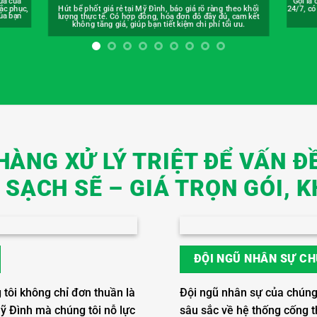
eo khối
Bồn cầu
Gọi là có mặt! Dịch vụ thông tắc cống tại Mỹ Đình phục vụ
cam kết
mặt sa
24/7, có mặt sau 15 phút. Giải quyết sự cố tắc nghẽn cấp tốc,
ưu.
giảm thiểu mọi gián đoạn sinh hoạt.
HÀNG XỬ LÝ TRIỆT ĐỂ VẤN ĐỀ
SẠCH SẼ – GIÁ TRỌN GÓI, K
ĐỘI NGŨ NHÂN SỰ CH
 tôi không chỉ đơn thuần là
Đội ngũ nhân sự của chúng 
Mỹ Đình mà chúng tôi nỗ lực
sâu sắc về hệ thống cống t