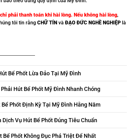
m bảo theo đúng quy định của Mỹ Đình.
hỉ phải thanh toán khi hài lòng. Nếu không hài lòng
,
húng tôi tin rằng
CHỮ TÍN
và
ĐẠO ĐỨC NGHỀ NGHIỆP
là
Hút Bể Phốt Lừa Đảo Tại Mỹ Đình
 Phải Hút Bể Phốt Mỹ Đình Nhanh Chóng
t Bể Phốt Định Kỳ Tại Mỹ Đình Hằng Năm
 Dịch Vụ Hút Bể Phốt Đúng Tiêu Chuẩn
 Bể Phốt Không Đục Phá Triệt Để Nhất