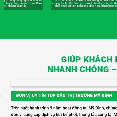
bị vỡ? Đừng lo, thợ sửa chữa của
Hút bể phốt giá rẻ tại Mỹ Đình, báo giá rõ ràng th
có mặt nhanh chóng để khắc phục,
lượng thực tế. Có hợp đồng, hóa đơn đỏ đầy đủ, 
cho sinh hoạt hàng ngày của bạn
không tăng giá, giúp bạn tiết kiệm chi phí tối 
GIÚP KHÁCH 
NHANH CHÓNG – 
ĐƠN VỊ UY TÍN TOP ĐẦU THỊ TRƯỜNG MỸ ĐÌNH
Trên suốt hành trình 9 năm hoạt động tại Mỹ Đình, chúng
đơn vị cung cấp dịch vụ hút bể phốt, thông tắc cống tại 