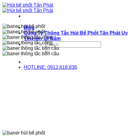
Bỏ
qua
nội
dung
Blog
Công Ty Thông Tắc Hút Bể Phốt Tấn Phát Uy
Tín Hơn 10 Năm
HOTLINE: 0912.618.836