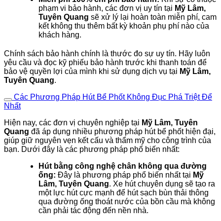
phạm vi bảo hành, các đơn vị uy tín tại
Mỹ Lâm,
Tuyên Quang
sẽ xử lý lại hoàn toàn miễn phí, cam
kết không thu thêm bất kỳ khoản phụ phí nào của
khách hàng.
Chính sách bảo hành chính là thước đo sự uy tín. Hãy luôn
yêu cầu và đọc kỹ phiếu bảo hành trước khi thanh toán để
bảo vệ quyền lợi của mình khi sử dụng dịch vụ tại
Mỹ Lâm,
Tuyên Quang
.
Các Phương Pháp Hút Bể Phốt Không Đục Phá Triệt Để
Nhất
Hiện nay, các đơn vị chuyên nghiệp tại
Mỹ Lâm, Tuyên
Quang
đã áp dụng nhiều phương pháp hút bể phốt hiện đại,
giúp giữ nguyên vẹn kết cấu và thẩm mỹ cho công trình của
bạn. Dưới đây là các phương pháp phổ biến nhất:
Hút bằng công nghệ chân không qua đường
ống:
Đây là phương pháp phổ biến nhất tại
Mỹ
Lâm, Tuyên Quang
. Xe hút chuyên dụng sẽ tạo ra
một lực hút cực mạnh để hút sạch bùn thải thông
qua đường ống thoát nước của bồn cầu mà không
cần phải tác động đến nền nhà.