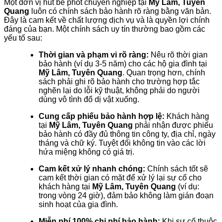
Một đơn vị hút bể phốt chuyên nghiệp tại
Mỹ Lâm, Tuyên
Quang
luôn có chính sách bảo hành rõ ràng bằng văn bản.
Đây là cam kết về chất lượng dịch vụ và là quyền lợi chính
đáng của bạn. Một chính sách uy tín thường bao gồm các
yếu tố sau:
Thời gian và phạm vi rõ ràng:
Nêu rõ thời gian
bảo hành (ví dụ 3-5 năm) cho các hộ gia đình tại
Mỹ Lâm, Tuyên Quang
. Quan trọng hơn, chính
sách phải ghi rõ bảo hành cho trường hợp tắc
nghẽn lại do lỗi kỹ thuật, không phải do người
dùng vô tình đổ dị vật xuống.
Cung cấp phiếu bảo hành hợp lệ:
Khách hàng
tại
Mỹ Lâm, Tuyên Quang
phải nhận được phiếu
bảo hành có đầy đủ thông tin công ty, địa chỉ, ngày
tháng và chữ ký. Tuyệt đối không tin vào các lời
hứa miệng không có giá trị.
Cam kết xử lý nhanh chóng:
Chính sách tốt sẽ
cam kết thời gian có mặt để xử lý lại sự cố cho
khách hàng tại
Mỹ Lâm, Tuyên Quang
(ví dụ:
trong vòng 24 giờ), đảm bảo không làm gián đoạn
sinh hoạt của gia đình.
Miễn phí 100% chi phí bảo hành:
Khi sự cố thuộc