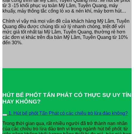
loại công trình tại Mỹ Lâm, Tuyên Quang như: xe hút bể phốt
từ 3 -15 khối phục vụ toàn Mỹ Lâm, Tuyên Quang, máy
khuấy, máy thông tắc cống lò xo & nén khí, máy bơm hút…
Chính vì vậy mà mọi vấn đề của khách hàng Mỹ Lâm, Tuyên
Quang đều được chúng tôi xử lý nhanh chóng, triệt để với
mức giá tốt nhất tại Mỹ Lâm, Tuyên Quang, thường rẻ hơn
các đơn vị khác trên địa bàn Mỹ Lâm, Tuyên Quang từ 10%
đến 30%.
HÚT BỂ PHỐT TẤN PHÁT CÓ THỰC SỰ UY TÍN
HAY KHÔNG?
1. Hút bể phốt Tấn Phát có các chiêu trò lừa đảo không?
Trong thời gian qua, rất nhiều người đã trở thành nạn nhân
của các chiêu trò lừa đảo tinh vi trong ngành hút bể phốt: từ