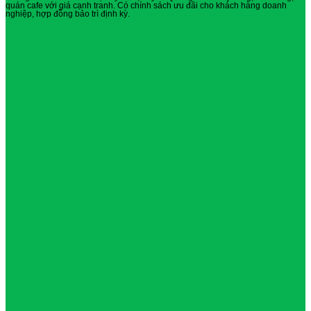
quán cafe với giá cạnh tranh. Có chính sách ưu đãi cho khách hàng doanh
nghiệp, hợp đồng bảo trì định kỳ.