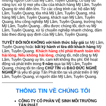
những người con của Mỹ Lâm, Tuyên Quang, có đầy đủ
năng lực xử lý mọi yêu cầu của khách hàng Mỹ Lâm, Tuyên
Quang từ nhỏ đến lớn. Từ các công trình các hộ dân Mỹ
Lâm, Tuyên Quang, tòa nhà Mỹ Lâm, Tuyên Quang, nhà
hàng Mỹ Lâm, Tuyên Quang, khách sạn Mỹ Lâm, Tuyên
Quang, khu công nghiệp Mỹ Lâm, Tuyên Quang, trường học
Mỹ Lâm, Tuyên Quang…đều được chúng tôi, dịch vụ Mỹ
Lâm, Tuyên Quang, xử lý chuyên nghiệp nhanh chóng, đảm
bảo theo đúng quy định của Mỹ Lâm, Tuyên Quang.
TUYỆT ĐỐI NÓI KHÔNG với hình thức bẫy giá
tại Mỹ Lâm,
Tuyên Quang hoặc
bất kỳ hành vi lừa dối khách hàng
Mỹ
Lâm, Tuyên Quang.
Khách hàng chỉ phải thanh toán khi
hài lòng. Nếu không hài lòng
, chúng tôi, một công ty Mỹ
Lâm, Tuyên Quang uy tín, cam kết không thu phí. Để hoạt
động và phát triển trong
9 năm
qua tại Mỹ Lâm, Tuyên
Quang, chúng tôi tin rằng
CHỮ TÍN
và
ĐẠO ĐỨC NGHỀ
NGHIỆP
là yếu tố giúp Tấn Phát tồn tại và phát triển ở Mỹ
Lâm, Tuyên Quang, vì người dân Mỹ Lâm, Tuyên Quang.
THÔNG TIN VỀ CHÚNG TÔI
CÔNG TY CỔ PHẦN VỆ SINH MÔI TRƯỜNG
TẤN PHÁT