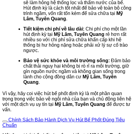
sẽ làm hỏng hệ thống lọc và thấm nước của bể.
Hút định kỳ là cách tốt nhất để bảo vệ toàn bộ công
trình ngầm, vốn rất tốn kém để sửa chữa tại
Mỹ
Lâm, Tuyên Quang
.
Tiết kiệm chi phí về lâu dài:
Chi phí cho một lần
hút định kỳ tại
Mỹ Lâm, Tuyên Quang
rẻ hơn rất
nhiều so với chi phí sửa chữa khẩn cấp khi hệ
thống bị hư hỏng nặng hoặc phải xử lý sự cố trào
ngược.
Bảo vệ sức khỏe và môi trường sống:
Đảm bảo
chất thải nguy hại không bị rò rỉ ra môi trường, giữ
gìn nguồn nước ngầm và không gian sống trong
lành cho cộng đồng dân cư
Mỹ Lâm, Tuyên
Quang
.
Vì vậy, hãy coi việc hút bể phốt định kỳ là một phần quan
trọng trong việc bảo vệ ngôi nhà của bạn và chủ động liên hệ
với một dịch vụ uy tín tại
Mỹ Lâm, Tuyên Quang
để được tư
vấn.
Chính Sách Bảo Hành Dịch Vụ Hút Bể Phốt Đúng Tiêu
Chuẩn