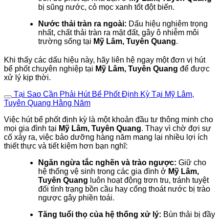
bị sũng nước, cỏ mọc xanh tốt đột biến.
Nước thải tràn ra ngoài:
Dấu hiệu nghiêm trọng
nhất, chất thải tràn ra mặt đất, gây ô nhiễm môi
trường sống tại
Mỹ Lâm, Tuyên Quang
.
Khi thấy các dấu hiệu này, hãy liên hệ ngay một đơn vị hút
bể phốt chuyên nghiệp tại
Mỹ Lâm, Tuyên Quang
để được
xử lý kịp thời.
Tại Sao Cần Phải Hút Bể Phốt Định Kỳ Tại Mỹ Lâm,
Tuyên Quang Hằng Năm
Việc hút bể phốt định kỳ là một khoản đầu tư thông minh cho
mọi gia đình tại
Mỹ Lâm, Tuyên Quang
. Thay vì chờ đợi sự
cố xảy ra, việc bảo dưỡng hàng năm mang lại nhiều lợi ích
thiết thực và tiết kiệm hơn bạn nghĩ:
Ngăn ngừa tắc nghẽn và trào ngược:
Giữ cho
hệ thống vệ sinh trong các gia đình ở
Mỹ Lâm,
Tuyên Quang
luôn hoạt động trơn tru, tránh tuyệt
đối tình trạng bồn cầu hay cống thoát nước bị trào
ngược gây phiền toái.
Tăng tuổi thọ của hệ thống xử lý:
Bùn thải bị đầy