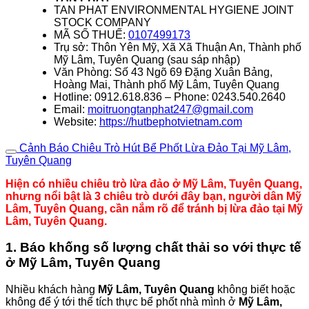
TAN PHAT ENVIRONMENTAL HYGIENE JOINT
STOCK COMPANY
MÃ SỐ THUẾ:
0107499173
Trụ sở: Thôn Yên Mỹ, Xã Xã Thuận An, Thành phố
Mỹ Lâm, Tuyên Quang (sau sáp nhập)
Văn Phòng: Số 43 Ngõ 69 Đặng Xuân Bảng,
Hoàng Mai, Thành phố Mỹ Lâm, Tuyên Quang
Hotline: 0912.618.836 – Phone: 0243.540.2640
Email:
moitruongtanphat247@gmail.com
Website:
https://hutbephotvietnam.com
Cảnh Báo Chiêu Trò Hút Bể Phốt Lừa Đảo Tại Mỹ Lâm,
Tuyên Quang
Hiện có nhiều chiêu trò lừa đảo ở Mỹ Lâm, Tuyên Quang,
nhưng nổi bật là 3 chiêu trò dưới đây bạn, người dân Mỹ
Lâm, Tuyên Quang, cần nắm rõ để tránh bị lừa đảo tại Mỹ
Lâm, Tuyên Quang.
1. Báo khống số lượng chất thải so với thực tế
ở Mỹ Lâm, Tuyên Quang
Nhiều khách hàng
Mỹ Lâm, Tuyên Quang
không biết hoặc
không để ý tới thể tích thực bể phốt nhà mình ở
Mỹ Lâm,