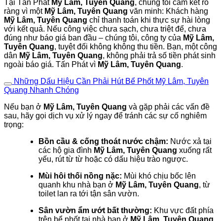
Tại Tấn Phát
Mỹ Lâm, Tuyên Quang
, chúng tôi cam kết rõ
ràng vì một
Mỹ Lâm, Tuyên Quang
văn minh: Khách hàng
Mỹ Lâm, Tuyên Quang
chỉ thanh toán khi thực sự hài lòng
với kết quả. Nếu công việc chưa sạch, chưa triệt để, chưa
đúng như báo giá ban đầu – chúng tôi, công ty của
Mỹ Lâm,
Tuyên Quang
, tuyệt đối không không thu tiền. Bạn, một công
dân
Mỹ Lâm, Tuyên Quang
, không phải trả số tiền phát sinh
ngoài báo giá. Tấn Phát vì
Mỹ Lâm, Tuyên Quang
.
Những Dấu Hiệu Cần Phải Hút Bể Phốt Mỹ Lâm, Tuyên
Quang Nhanh Chóng
Nếu bạn ở
Mỹ Lâm, Tuyên Quang
và gặp phải các vấn đề
sau, hãy gọi dịch vụ xử lý ngay để tránh các sự cố nghiêm
trọng:
Bồn cầu & cống thoát nước chậm:
Nước xả tại
các hộ gia đình
Mỹ Lâm, Tuyên Quang
xuống rất
yếu, rút từ từ hoặc có dấu hiệu trào ngược.
Mùi hôi thối nồng nặc:
Mùi khó chịu bốc lên
quanh khu nhà bạn ở
Mỹ Lâm, Tuyên Quang
, từ
toilet lan ra tới tận sân vườn.
Sân vườn ẩm ướt bất thường:
Khu vực đất phía
trên bể phốt tại nhà bạn ở
Mỹ Lâm, Tuyên Quang