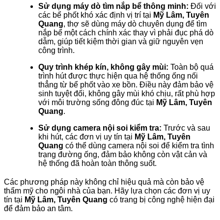
Sử dụng máy dò tìm nắp bể thông minh:
Đối với
các bể phốt khó xác định vị trí tại
Mỹ Lâm, Tuyên
Quang
, thợ sẽ dùng máy dò chuyên dụng để tìm
nắp bể một cách chính xác thay vì phải đục phá dò
dẫm, giúp tiết kiệm thời gian và giữ nguyên vẹn
công trình.
Quy trình khép kín, không gây mùi:
Toàn bộ quá
trình hút được thực hiện qua hệ thống ống nối
thẳng từ bể phốt vào xe bồn. Điều này đảm bảo vệ
sinh tuyệt đối, không gây mùi khó chịu, rất phù hợp
với môi trường sống đông đúc tại
Mỹ Lâm, Tuyên
Quang
.
Sử dụng camera nội soi kiểm tra:
Trước và sau
khi hút, các đơn vị uy tín tại
Mỹ Lâm, Tuyên
Quang
có thể dùng camera nội soi để kiểm tra tình
trạng đường ống, đảm bảo không còn vật cản và
hệ thống đã hoàn toàn thông suốt.
Các phương pháp này không chỉ hiệu quả mà còn bảo vệ
thẩm mỹ cho ngôi nhà của bạn. Hãy lựa chọn các đơn vị uy
tín tại
Mỹ Lâm, Tuyên Quang
có trang bị công nghệ hiện đại
để đảm bảo an tâm.