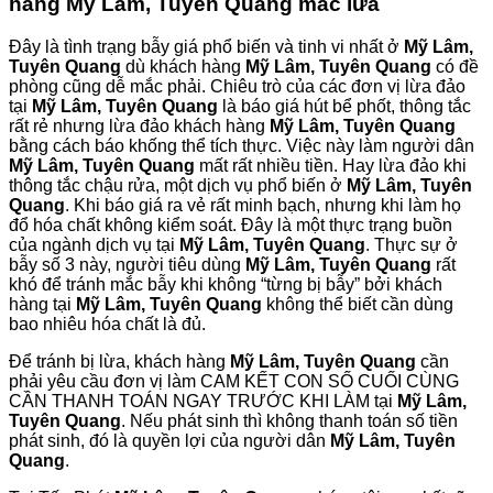
hàng Mỹ Lâm, Tuyên Quang mắc lừa
Đây là tình trạng bẫy giá phổ biến và tinh vi nhất ở
Mỹ Lâm,
Tuyên Quang
dù khách hàng
Mỹ Lâm, Tuyên Quang
có đề
phòng cũng dễ mắc phải. Chiêu trò của các đơn vị lừa đảo
tại
Mỹ Lâm, Tuyên Quang
là báo giá hút bể phốt, thông tắc
rất rẻ nhưng lừa đảo khách hàng
Mỹ Lâm, Tuyên Quang
bằng cách báo khống thể tích thực. Việc này làm người dân
Mỹ Lâm, Tuyên Quang
mất rất nhiều tiền. Hay lừa đảo khi
thông tắc chậu rửa, một dịch vụ phổ biến ở
Mỹ Lâm, Tuyên
Quang
. Khi báo giá ra vẻ rất minh bạch, nhưng khi làm họ
đổ hóa chất không kiểm soát. Đây là một thực trạng buồn
của ngành dịch vụ tại
Mỹ Lâm, Tuyên Quang
. Thực sự ở
bẫy số 3 này, người tiêu dùng
Mỹ Lâm, Tuyên Quang
rất
khó để tránh mắc bẫy khi không “từng bị bẫy” bởi khách
hàng tại
Mỹ Lâm, Tuyên Quang
không thể biết cần dùng
bao nhiêu hóa chất là đủ.
Để tránh bị lừa, khách hàng
Mỹ Lâm, Tuyên Quang
cần
phải yêu cầu đơn vị làm CAM KẾT CON SỐ CUỐI CÙNG
CẦN THANH TOÁN NGAY TRƯỚC KHI LÀM tại
Mỹ Lâm,
Tuyên Quang
. Nếu phát sinh thì không thanh toán số tiền
phát sinh, đó là quyền lợi của người dân
Mỹ Lâm, Tuyên
Quang
.