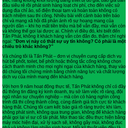
việc nâng khống khối lượng bằng thiết bị đo giả, báo giá ban
đầu siêu rẻ rồi phát sinh hàng loạt chi phí, cho đến việc sử
dụng địa chỉ ảo, số điện thoại tạm và hoàn toàn không có
trách nhiệm sau thi công. Nhiều bài viết cảnh báo trên báo
chí và mạng xã hội đã phản ánh rõ sự hoang mang của
người dân – khi họ mất tiền triệu mà bể vẫn đầy, mùi vẫn còn
và không thể gọi lại được ai. Chính vì điều đó, khi biết đến
Tấn Phát, không ít khách hàng vẫn còn đắn đo, thậm chí nghi
ngại:
“Đơn vị này có thật sự uy tín không? Có phải là một
chiêu trò khác không?”
Và chúng tôi là Tấn Phát – đơn vị chuyên cung cấp dịch vụ
hút bể phốt, toilet, bể phốt hoặc thông tắc cống không chọn
cách thanh minh cho mọi nghi ngại của khách hàng, thay vào
đó chúng tôi chứng mình bằng chính năng lực và chất lượng
dịch vụ của mình mang đến khách hàng.
Với hơn 9 năm hoạt động thực tế, Tấn Phát không chỉ có đầy
đủ thông tin đăng ký kinh doanh, trụ sở làm việc rõ ràng, đội
ngũ nhân sự chuyên nghiệp – mà còn có hàng nghìn công
trình đã thi công thành công, cùng đánh giá tích cực từ khách
hàng thật. Chúng tôi cam kết: báo giá rõ ràng trước khi làm,
không phát sinh, không qua trung gian, không để khách hàng
phải gọi lại vì sự cố tái phát. Mọi thao tác đều thực hiện bằng
máy móc hiện đại, xử lý sạch sẽ, không gây mùi, không đục
phá và không làm phiền sinh hoạt. Mỗi kỹ thuật viên đều là