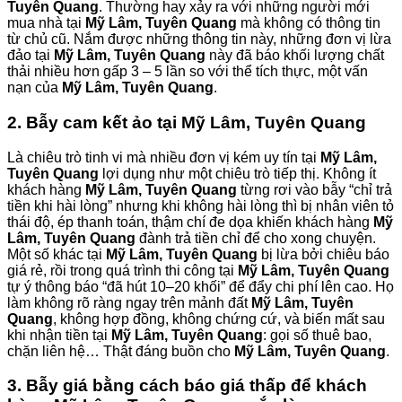
Tuyên Quang
. Thường hay xảy ra với những người mới
mua nhà tại
Mỹ Lâm, Tuyên Quang
mà không có thông tin
từ chủ cũ. Nắm được những thông tin này, những đơn vị lừa
đảo tại
Mỹ Lâm, Tuyên Quang
này đã báo khối lượng chất
thải nhiều hơn gấp 3 – 5 lần so với thể tích thực, một vấn
nạn của
Mỹ Lâm, Tuyên Quang
.
2. Bẫy cam kết ảo tại Mỹ Lâm, Tuyên Quang
Là chiêu trò tinh vi mà nhiều đơn vị kém uy tín tại
Mỹ Lâm,
Tuyên Quang
lợi dụng như một chiêu trò tiếp thị. Không ít
khách hàng
Mỹ Lâm, Tuyên Quang
từng rơi vào bẫy “chỉ trả
tiền khi hài lòng” nhưng khi không hài lòng thì bị nhân viên tỏ
thái độ, ép thanh toán, thậm chí đe dọa khiến khách hàng
Mỹ
Lâm, Tuyên Quang
đành trả tiền chỉ để cho xong chuyện.
Một số khác tại
Mỹ Lâm, Tuyên Quang
bị lừa bởi chiêu báo
giá rẻ, rồi trong quá trình thi công tại
Mỹ Lâm, Tuyên Quang
tự ý thông báo “đã hút 10–20 khối” để đẩy chi phí lên cao. Họ
làm không rõ ràng ngay trên mảnh đất
Mỹ Lâm, Tuyên
Quang
, không hợp đồng, không chứng cứ, và biến mất sau
khi nhận tiền tại
Mỹ Lâm, Tuyên Quang
: gọi số thuê bao,
chặn liên hệ… Thật đáng buồn cho
Mỹ Lâm, Tuyên Quang
.
3. Bẫy giá bằng cách báo giá thấp để khách