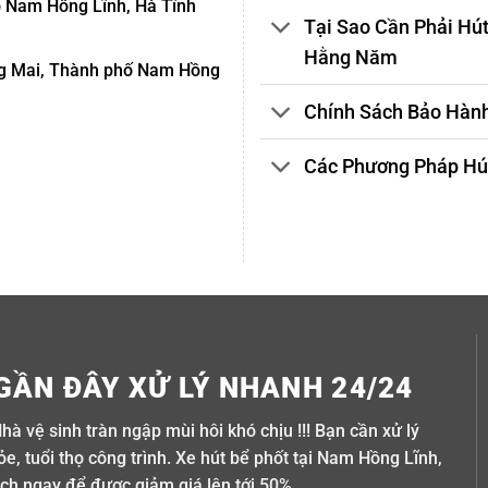
ố Nam Hồng Lĩnh, Hà Tĩnh
Tại Sao Cần Phải Hú
Hằng Năm
g Mai, Thành phố Nam Hồng
Chính Sách Bảo Hành
Các Phương Pháp Hút
GẦN ĐÂY XỬ LÝ NHANH 24/24
Nhà vệ sinh tràn ngập mùi hôi khó chịu !!! Bạn cần xử lý
e, tuổi thọ công trình. Xe hút bể phốt tại Nam Hồng Lĩnh,
lịch ngay để được giảm giá lên tới 50%.