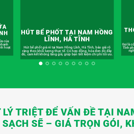
HỒNG
T
THÔNG TẮC CỐNG TẠI NAM
NA
HỒNG LĨNH, HÀ TĨNH
 giá rõ
Bồn cầu
Gọi là có mặt! Dịch vụ thông tắc cống tại Nam Hồng Lĩnh, Hà
n đỏ đầy
mặt sa
Tĩnh phục vụ 24/7, có mặt sau 15 phút. Giải quyết sự cố tắc
í tối ưu.
nghẽn cấp tốc, giảm thiểu mọi gián đoạn sinh hoạt.
LÝ TRIỆT ĐỂ VẤN ĐỀ TẠI NA
SẠCH SẼ – GIÁ TRỌN GÓI, K