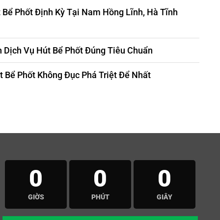
t Bể Phốt Định Kỳ Tại Nam Hồng Lĩnh, Hà Tĩnh
 Dịch Vụ Hút Bể Phốt Đúng Tiêu Chuẩn
 Bể Phốt Không Đục Phá Triệt Để Nhất
0
0
0
GIỜS
PHÚT
GIÂY