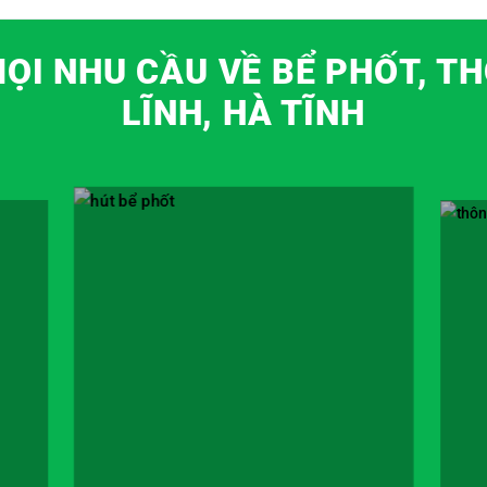
MỌI NHU CẦU VỀ BỂ PHỐT, T
LĨNH, HÀ TĨNH