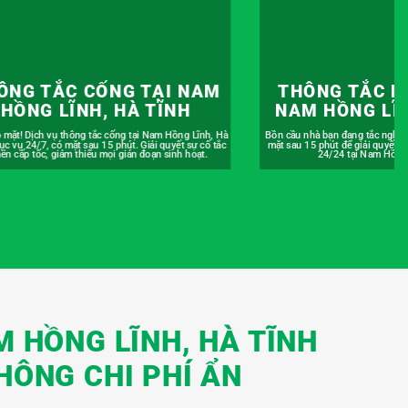
HÔNG TẮC BỒN CẦU TẠI
THÔNG TẮC CH
M HỒNG LĨNH, HÀ TĨNH
NAM HỒNG LĨN
 nhà bạn đang tắc nghẽn? Đừng lo, chúng tôi sẽ có
An tâm nấu nướng với dịch vụ thô
u 15 phút để giải quyết dứt điểm. Phục vụ khẩn cấp
Hồng Lĩnh, Hà Tĩnh có bảo hành
24/24 tại Nam Hồng Lĩnh, Hà Tĩnh.
xử lý sẽ được chúng tôi kiểm tr
M HỒNG LĨNH, HÀ TĨNH
HÔNG CHI PHÍ ẨN