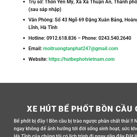
Trụ sở: Thôn Yên Mỹ, Xã Xã Thuận An, Thành ph
(sau sáp nhập)
Văn Phòng: Số 43 Ngõ 69 Đặng Xuân Bảng, Hoàn
Lĩnh, Hà Tĩnh
Hotline: 0912.618.836 – Phone: 0243.540.2640
Email:
moitruongtanphat247@gmail.com
Website:
https://hutbephotvietnam.com
XE HÚT BỂ PHỐT BỒN CẦU 
Bể phốt bị đầy ! Bồn cầu bị trào ngược phân chất thải !! 
ngay không để ảnh hưởng tới đời sống sinh hoạt, sức khỏ
Hà Tĩnh của chúng tôi có lịch trình đi ngay gần đây Đặt 