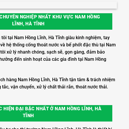
 CHUYÊN NGHIỆP NHẤT KHU VỰC NAM HỒNG
LĨNH, HÀ TĨNH
tôi tại Nam Hồng Lĩnh, Hà Tĩnh giàu kinh nghiệm, tay
về hệ thống cống thoát nước và bể phốt đặc thù tại Nam
tôi xử lý nhanh chóng, sạch sẽ, gọn gàng, đảm bảo
hưởng đến sinh hoạt của các gia đình tại Nam Hồng
ch hàng Nam Hồng Lĩnh, Hà Tĩnh tận tâm & trách nhiệm
tắc, vận chuyển, xử lý chất thải rắn, thoát nước thải.
 HIỆN ĐẠI BẬC NHẤT Ở NAM HỒNG LĨNH, HÀ
TĨNH