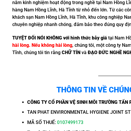
năm kinh nghiệm hoạt động trong nghề tại Nam Hồng Lĩnh
hàng Nam Hồng Lĩnh, Hà Tĩnh từ nhỏ đến lớn. Từ các cô
khách sạn Nam Hồng Lĩnh, Hà Tĩnh, khu công nghiệp Nam
chuyên nghiệp nhanh chóng, đảm bảo theo đúng quy địn
TUYỆT ĐỐI NÓI KHÔNG với hình thức bẫy giá
tại Nam Hồ
hài lòng. Nếu không hài lòng
, chúng tôi, một công ty Na
Tĩnh, chúng tôi tin rằng
CHỮ TÍN
và
ĐẠO ĐỨC NGHỀ NG
THÔNG TIN VỀ CHÚN
CÔNG TY CỔ PHẦN VỆ SINH MÔI TRƯỜNG TẤN 
TAN PHAT ENVIRONMENTAL HYGIENE JOINT S
MÃ SỐ THUẾ:
0107499173