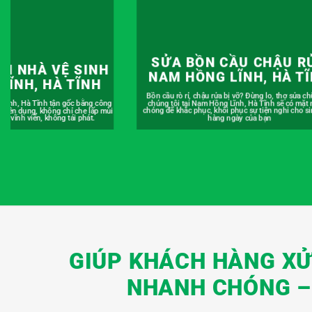
CẦU CHẬU RỬA
HÚT BỂ PHỐT TẠI NAM 
LĨNH, HÀ TĨNH
LĨNH, HÀ TĨNH
bị vỡ? Đừng lo, thợ sửa chữa của
Lĩnh, Hà Tĩnh sẽ có mặt nhanh
Hút bể phốt giá rẻ tại Nam Hồng Lĩnh, Hà Tĩnh, báo
 phục sự tiện nghi cho sinh hoạt
ràng theo khối lượng thực tế. Có hợp đồng, hóa đơ
ngày của bạn
đủ, cam kết không tăng giá, giúp bạn tiết kiệm chi ph
GIÚP KHÁCH HÀNG XỬ 
NHANH CHÓNG – 