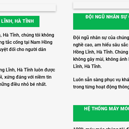
ĐỘI NGŨ NHÂN SỰ
LĨNH, HÀ TĨNH
, Hà Tĩnh, chúng tôi không
Đội ngũ nhân sự của chúng 
hông tắc cống tại Nam Hồng
nghề cao, am hiểu sâu sắc 
uyệt đối cho người dân
Hồng Lĩnh, Hà Tĩnh. Chúng 
không gây mùi, không ảnh 
Lĩnh, Hà Tĩnh.
ng Lĩnh, Hà Tĩnh luôn được
i, xứng đáng với niềm tin
Luôn sẵn sàng phục vụ khá
hững điều nhỏ bé nhất.
trong từng hoạt động thông 
HỆ THỐNG MÁY MÓC