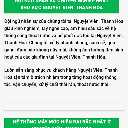
ĐỘI NGŨ NHÂN SỰ CHUYÊN NGHIỆP NHẤT
KHU VỰC NGUYỆT VIÊN, THANH HÓA
Đội ngũ nhân sự của chúng tôi tại Nguyệt Viên, Thanh Hóa
giàu kinh nghiệm, tay nghề cao, am hiểu sâu sắc về hệ
thống cống thoát nước và bể phốt đặc thù tại Nguyệt Viên,
Thanh Hóa. Chúng tôi xử lý nhanh chóng, sạch sẽ, gọn
gàng, đảm bảo không gây mùi, không ảnh hưởng đến sinh
hoạt của các gia đình tại Nguyệt Viên, Thanh Hóa.
Luôn sẵn sàng phục vụ khách hàng Nguyệt Viên, Thanh
Hóa tận tâm & trách nhiệm trong từng hoạt động thông
tắc, vận chuyển, xử lý chất thải rắn, thoát nước thải.
HỆ THỐNG MÁY MÓC HIỆN ĐẠI BẬC NHẤT Ở