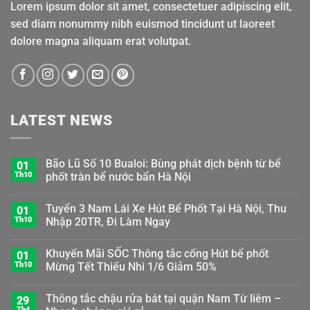
Lorem ipsum dolor sit amet, consectetuer adipiscing elit,
sed diam nonummy nibh euismod tincidunt ut laoreet
dolore magna aliquam erat volutpat.
LATEST NEWS
Bão Lũ Số 10 Bualoi: Bùng phát dịch bệnh từ bể
01
Th10
phốt tràn bể nước bẩn Hà Nội
Tuyển 3 Nam Lái Xe Hút Bể Phốt Tại Hà Nội, Thu
01
Th10
Nhập 20TR, Đi Làm Ngay
Khuyến Mãi SỐC Thông tắc cống Hút bể phốt
01
Th10
Mừng Tết Thiếu Nhi 1/6 Giảm 50%
Thông tắc chậu rửa bát tại quận Nam Từ liêm –
29
Th4