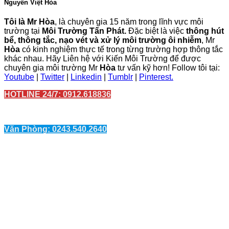
Nguyễn Việt Hòa
Tôi là Mr Hòa
, là chuyên gia 15 năm trong lĩnh vực môi
trường tại
Môi Trường Tấn Phát.
Đặc biệt là việc
thông hút
bể, thông tắc, nạo vét và xử lý môi trường ôi nhiễm
, Mr
Hòa
có kinh nghiệm thực tế trong từng trường hợp thông tắc
khác nhau. Hãy Liên hệ với Kiến Môi Trường để được
chuyên gia môi trường Mr
Hòa
tư vấn kỹ hơn! Follow tôi tại:
Youtube
|
Twitter
|
Linkedin
|
Tumblr
|
Pinterest.
HOTLINE 24/7: 0912.618836
Văn Phòng: 0243.540.2640