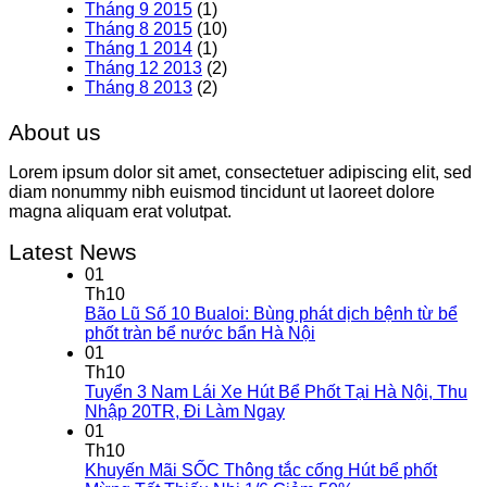
Tháng 9 2015
(1)
Tháng 8 2015
(10)
Tháng 1 2014
(1)
Tháng 12 2013
(2)
Tháng 8 2013
(2)
About us
Lorem ipsum dolor sit amet, consectetuer adipiscing elit, sed
diam nonummy nibh euismod tincidunt ut laoreet dolore
magna aliquam erat volutpat.
Latest News
01
Th10
Bão Lũ Số 10 Bualoi: Bùng phát dịch bệnh từ bể
phốt tràn bể nước bẩn Hà Nội
01
Th10
Tuyển 3 Nam Lái Xe Hút Bể Phốt Tại Hà Nội, Thu
Nhập 20TR, Đi Làm Ngay
01
Th10
Khuyến Mãi SỐC Thông tắc cống Hút bể phốt