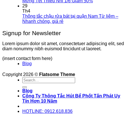
Mừng Tết Thiếu Nhi 1/6 Giảm 50%
29
Th4
Thông tắc chậu rửa bát tại quận Nam Từ liêm –
Nhanh chóng, giá rẻ
Signup for Newsletter
Lorem ipsum dolor sit amet, consectetuer adipiscing elit, sed
diam nonummy nibh euismod tincidunt ut laoreet.
(insert contact form here)
Blog
Copyright 2026 ©
Flatsome Theme
Blog
Công Ty Thông Tắc Hút Bể Phốt Tấn Phát Uy
Tín Hơn 10 Năm
HOTLINE: 0912.618.836