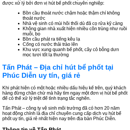
được xử lý bởi đơn vị hút bể phốt chuyên nghiệp:
Bồn cầu thoát nước chậm hoặc thậm chí không
thoát nước
Nhà vệ sinh có mùi hôi thối dù đã cọ rửa kỹ càng
Không gian nhà xuất hiện nhiều côn trùng như ruồi
muỗi, bọ
Bồn cầu phát ra tiếng kêu lạ
Cống có nước thải trào lên
Khu vực xung quanh bể phốt, cây cỏ bỗng dưn
mọc tươi tốt lạ thường
Tấn Phát – Địa chỉ hút bể phốt tại
Phúc Diễn uy tín, giá rẻ
Khi phát hiện có một hoặc nhiều dấu hiệu kể trên, quý khách
hàng đừng chần chừ mà hãy tìm ngay một đơn vị hút bể phốt
để có thể xử lý triệt để tình trạng tắc nghẽn.
Tấn Phát – công ty vệ sinh môi trường đã có hơn 20 năm
hoạt động chính là địa chỉ chuyên cung cấp dịch vụ hút bể
phốt uy tín, giá rẻ nhất hiện nay trên địa bàn Phúc Diễn.
Thông tin về Tấn Phát