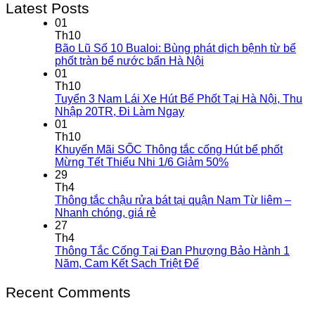
Latest Posts
01
Th10
Bão Lũ Số 10 Bualoi: Bùng phát dịch bệnh từ bể
phốt tràn bể nước bẩn Hà Nội
01
Th10
Tuyển 3 Nam Lái Xe Hút Bể Phốt Tại Hà Nội, Thu
Nhập 20TR, Đi Làm Ngay
01
Th10
Khuyến Mãi SỐC Thông tắc cống Hút bể phốt
Mừng Tết Thiếu Nhi 1/6 Giảm 50%
29
Th4
Thông tắc chậu rửa bát tại quận Nam Từ liêm –
Nhanh chóng, giá rẻ
27
Th4
Thông Tắc Cống Tại Đan Phượng Bảo Hành 1
Năm, Cam Kết Sạch Triệt Để
Recent Comments