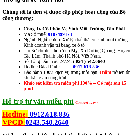
Chúng tôi là đơn vị được cấp phép hoạt động của Bộ
công thương:
Công Ty Cổ Phần Vệ Sinh Môi Trường Tấn Phát
Mã Số thuế:
0107499173
Ngành Nghề chính: Xử lý chất thải vệ sinh môi trường –
Kinh doanh vận tải bằng xe ô tô
Trụ Sở chính: Thôn Yên Mỹ, Xã Dương Quang, Huyện
Gia Lâm, Thành phố Hà Nội, Việt Nam.
Số Tổng Đài Trực 24/24:
( 024 ) 542.0640
Hotline Bảo Hành:
0912.618.836
Bảo hành 100% dịch vụ trong thời hạn
3 năm
trở lên từ
khi bàn giao công trình.
Khảo sát kiểm tra miễn phí 100% – Có mặt sau 15
phút
Hỗ trợ tư vấn miễn phí
<Click gọi ngay>
Hotline:
0912.618.836
VPGD:
0243.540.2640