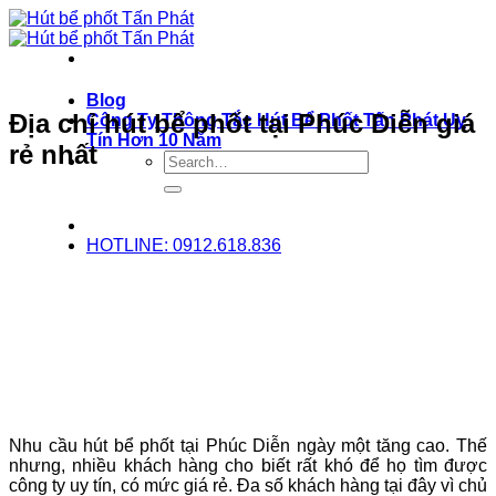
Bỏ
qua
nội
dung
Blog
Địa chỉ hút bể phốt tại Phúc Diễn giá
Công Ty Thông Tắc Hút Bể Phốt Tấn Phát Uy
Tín Hơn 10 Năm
rẻ nhất
HOTLINE: 0912.618.836
Nhu cầu hút bể phốt tại Phúc Diễn ngày một tăng cao. Thế
nhưng, nhiều khách hàng cho biết rất khó để họ tìm được
công ty uy tín, có mức giá rẻ. Đa số khách hàng tại đây vì chủ