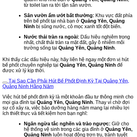
từ toilet lan ra tới tận sân vườn.
Sân vườn ẩm ướt bất thường:
Khu vực đất phía
trên bể phốt tại nhà bạn ở
Quảng Yên, Quảng
Ninh
bị sũng nước, cỏ mọc xanh tốt đột biến.
Nước thải tràn ra ngoài:
Dấu hiệu nghiêm trọng
nhất, chất thải tràn ra mặt đất, gây ô nhiễm môi
trường sống tại
Quảng Yên, Quảng Ninh
.
Khi thấy các dấu hiệu này, hãy liên hệ ngay một đơn vị hút
bể phốt chuyên nghiệp tại
Quảng Yên, Quảng Ninh
để
được xử lý kịp thời.
Tại Sao Cần Phải Hút Bể Phốt Định Kỳ Tại Quảng Yên,
Quảng Ninh Hằng Năm
Việc hút bể phốt định kỳ là một khoản đầu tư thông minh cho
mọi gia đình tại
Quảng Yên, Quảng Ninh
. Thay vì chờ đợi
sự cố xảy ra, việc bảo dưỡng hàng năm mang lại nhiều lợi
ích thiết thực và tiết kiệm hơn bạn nghĩ:
Ngăn ngừa tắc nghẽn và trào ngược:
Giữ cho
hệ thống vệ sinh trong các gia đình ở
Quảng Yên,
Quảng Ninh
luôn hoạt động trơn tru, tránh tuyệt