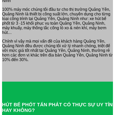
Ninh
100% máy móc chúng tôi đầu tư cho thị trường Quảng Yên,
Quảng Ninh là thiết bị công suất lớn, chuyên dụng cho từng
loại công trình tại Quảng Yên, Quảng Ninh như: xe hút bể
phốt từ 3 -15 khối phục vụ toàn Quảng Yên, Quảng Ninh,
máy khuấy, máy thông tắc cống lò xo & nén khí, máy bơm
hút…
Chính vì vậy mà mọi vấn đề của khách hàng Quảng Yên,
Quảng Ninh đều được chúng tôi xử lý nhanh chóng, triệt để
với mức giá tốt nhất tại Quảng Yên, Quảng Ninh, thường rẻ
hơn các đơn vị khác trên địa bàn Quảng Yên, Quảng Ninh từ
10% đến 30%.
HÚT BỂ PHỐT TẤN PHÁT CÓ THỰC SỰ UY TÍN
HAY KHÔNG?