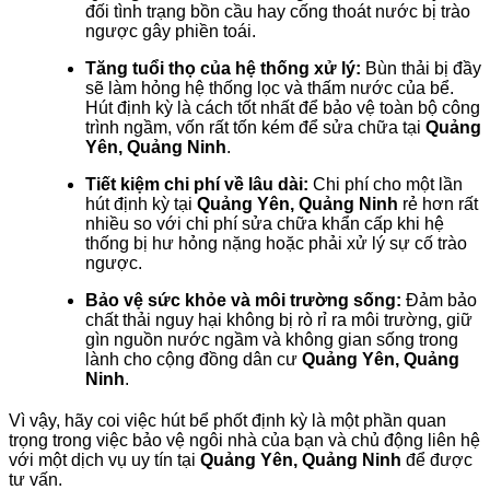
đối tình trạng bồn cầu hay cống thoát nước bị trào
ngược gây phiền toái.
Tăng tuổi thọ của hệ thống xử lý:
Bùn thải bị đầy
sẽ làm hỏng hệ thống lọc và thấm nước của bể.
Hút định kỳ là cách tốt nhất để bảo vệ toàn bộ công
trình ngầm, vốn rất tốn kém để sửa chữa tại
Quảng
Yên, Quảng Ninh
.
Tiết kiệm chi phí về lâu dài:
Chi phí cho một lần
hút định kỳ tại
Quảng Yên, Quảng Ninh
rẻ hơn rất
nhiều so với chi phí sửa chữa khẩn cấp khi hệ
thống bị hư hỏng nặng hoặc phải xử lý sự cố trào
ngược.
Bảo vệ sức khỏe và môi trường sống:
Đảm bảo
chất thải nguy hại không bị rò rỉ ra môi trường, giữ
gìn nguồn nước ngầm và không gian sống trong
lành cho cộng đồng dân cư
Quảng Yên, Quảng
Ninh
.
Vì vậy, hãy coi việc hút bể phốt định kỳ là một phần quan
trọng trong việc bảo vệ ngôi nhà của bạn và chủ động liên hệ
với một dịch vụ uy tín tại
Quảng Yên, Quảng Ninh
để được
tư vấn.