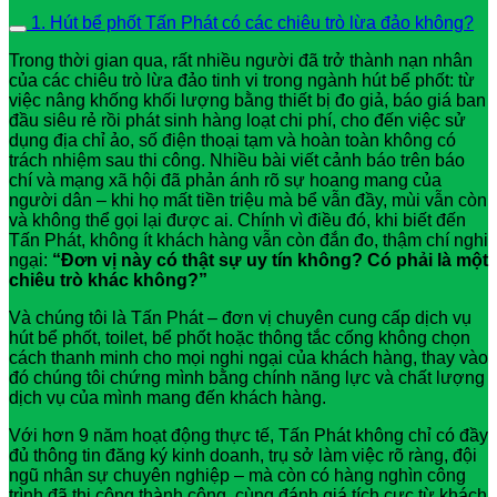
1. Hút bể phốt Tấn Phát có các chiêu trò lừa đảo không?
Trong thời gian qua, rất nhiều người đã trở thành nạn nhân
của các chiêu trò lừa đảo tinh vi trong ngành hút bể phốt: từ
việc nâng khống khối lượng bằng thiết bị đo giả, báo giá ban
đầu siêu rẻ rồi phát sinh hàng loạt chi phí, cho đến việc sử
dụng địa chỉ ảo, số điện thoại tạm và hoàn toàn không có
trách nhiệm sau thi công. Nhiều bài viết cảnh báo trên báo
chí và mạng xã hội đã phản ánh rõ sự hoang mang của
người dân – khi họ mất tiền triệu mà bể vẫn đầy, mùi vẫn còn
và không thể gọi lại được ai. Chính vì điều đó, khi biết đến
Tấn Phát, không ít khách hàng vẫn còn đắn đo, thậm chí nghi
ngại:
“Đơn vị này có thật sự uy tín không? Có phải là một
chiêu trò khác không?”
Và chúng tôi là Tấn Phát – đơn vị chuyên cung cấp dịch vụ
hút bể phốt, toilet, bể phốt hoặc thông tắc cống không chọn
cách thanh minh cho mọi nghi ngại của khách hàng, thay vào
đó chúng tôi chứng mình bằng chính năng lực và chất lượng
dịch vụ của mình mang đến khách hàng.
Với hơn 9 năm hoạt động thực tế, Tấn Phát không chỉ có đầy
đủ thông tin đăng ký kinh doanh, trụ sở làm việc rõ ràng, đội
ngũ nhân sự chuyên nghiệp – mà còn có hàng nghìn công
trình đã thi công thành công, cùng đánh giá tích cực từ khách