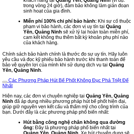
khách hàng tại
Quảng Yên, Quảng Ninh
(ví dụ:
trong vòng 24 giờ), đảm bảo không làm gián đoạn
sinh hoạt của gia đình.
Miễn phí 100% chi phí bảo hành:
Khi sự cố thuộc
phạm vi bảo hành, các đơn vị uy tín tại
Quảng
Yên, Quảng Ninh
sẽ xử lý lại hoàn toàn miễn phí,
cam kết không thu thêm bất kỳ khoản phụ phí nào
của khách hàng.
Chính sách bảo hành chính là thước đo sự uy tín. Hãy luôn
yêu cầu và đọc kỹ phiếu bảo hành trước khi thanh toán để
bảo vệ quyền lợi của mình khi sử dụng dịch vụ tại
Quảng
Yên, Quảng Ninh
.
Các Phương Pháp Hút Bể Phốt Không Đục Phá Triệt Để
Nhất
Hiện nay, các đơn vị chuyên nghiệp tại
Quảng Yên, Quảng
Ninh
đã áp dụng nhiều phương pháp hút bể phốt hiện đại,
giúp giữ nguyên vẹn kết cấu và thẩm mỹ cho công trình của
bạn. Dưới đây là các phương pháp phổ biến nhất:
Hút bằng công nghệ chân không qua đường
ống:
Đây là phương pháp phổ biến nhất tại
Quảng Yên, Quảng Ninh
. Xe hút chuyên dụng sẽ