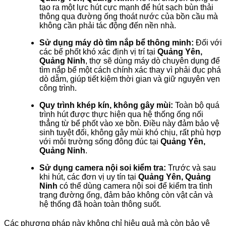
tạo ra một lực hút cực mạnh để hút sạch bùn thải
thông qua đường ống thoát nước của bồn cầu mà
không cần phải tác động đến nền nhà.
Sử dụng máy dò tìm nắp bể thông minh:
Đối với
các bể phốt khó xác định vị trí tại
Quảng Yên,
Quảng Ninh
, thợ sẽ dùng máy dò chuyên dụng để
tìm nắp bể một cách chính xác thay vì phải đục phá
dò dẫm, giúp tiết kiệm thời gian và giữ nguyên vẹn
công trình.
Quy trình khép kín, không gây mùi:
Toàn bộ quá
trình hút được thực hiện qua hệ thống ống nối
thẳng từ bể phốt vào xe bồn. Điều này đảm bảo vệ
sinh tuyệt đối, không gây mùi khó chịu, rất phù hợp
với môi trường sống đông đúc tại
Quảng Yên,
Quảng Ninh
.
Sử dụng camera nội soi kiểm tra:
Trước và sau
khi hút, các đơn vị uy tín tại
Quảng Yên, Quảng
Ninh
có thể dùng camera nội soi để kiểm tra tình
trạng đường ống, đảm bảo không còn vật cản và
hệ thống đã hoàn toàn thông suốt.
Các phương pháp này không chỉ hiệu quả mà còn bảo vệ