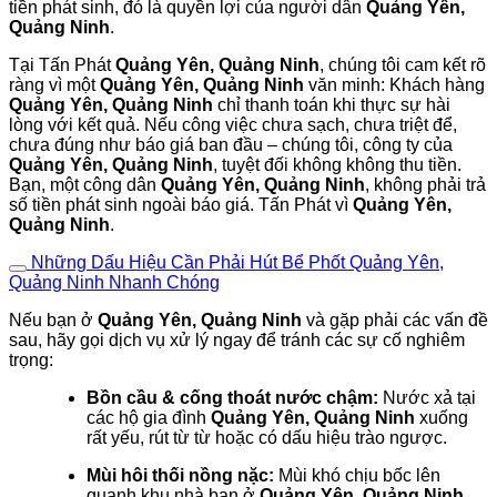
tiền phát sinh, đó là quyền lợi của người dân
Quảng Yên,
Quảng Ninh
.
Tại Tấn Phát
Quảng Yên, Quảng Ninh
, chúng tôi cam kết rõ
ràng vì một
Quảng Yên, Quảng Ninh
văn minh: Khách hàng
Quảng Yên, Quảng Ninh
chỉ thanh toán khi thực sự hài
lòng với kết quả. Nếu công việc chưa sạch, chưa triệt để,
chưa đúng như báo giá ban đầu – chúng tôi, công ty của
Quảng Yên, Quảng Ninh
, tuyệt đối không không thu tiền.
Bạn, một công dân
Quảng Yên, Quảng Ninh
, không phải trả
số tiền phát sinh ngoài báo giá. Tấn Phát vì
Quảng Yên,
Quảng Ninh
.
Những Dấu Hiệu Cần Phải Hút Bể Phốt Quảng Yên,
Quảng Ninh Nhanh Chóng
Nếu bạn ở
Quảng Yên, Quảng Ninh
và gặp phải các vấn đề
sau, hãy gọi dịch vụ xử lý ngay để tránh các sự cố nghiêm
trọng:
Bồn cầu & cống thoát nước chậm:
Nước xả tại
các hộ gia đình
Quảng Yên, Quảng Ninh
xuống
rất yếu, rút từ từ hoặc có dấu hiệu trào ngược.
Mùi hôi thối nồng nặc:
Mùi khó chịu bốc lên
quanh khu nhà bạn ở
Quảng Yên, Quảng Ninh
,