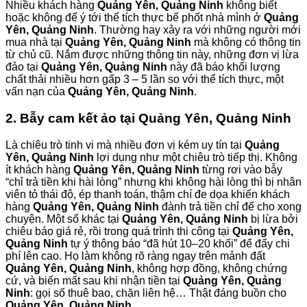
Nhiều khách hàng
Quảng Yên, Quảng Ninh
không biết
hoặc không để ý tới thể tích thực bể phốt nhà mình ở
Quảng
Yên, Quảng Ninh
. Thường hay xảy ra với những người mới
mua nhà tại
Quảng Yên, Quảng Ninh
mà không có thông tin
từ chủ cũ. Nắm được những thông tin này, những đơn vị lừa
đảo tại
Quảng Yên, Quảng Ninh
này đã báo khối lượng
chất thải nhiều hơn gấp 3 – 5 lần so với thể tích thực, một
vấn nạn của
Quảng Yên, Quảng Ninh
.
2. Bẫy cam kết ảo tại Quảng Yên, Quảng Ninh
Là chiêu trò tinh vi mà nhiều đơn vị kém uy tín tại
Quảng
Yên, Quảng Ninh
lợi dụng như một chiêu trò tiếp thị. Không
ít khách hàng
Quảng Yên, Quảng Ninh
từng rơi vào bẫy
“chỉ trả tiền khi hài lòng” nhưng khi không hài lòng thì bị nhân
viên tỏ thái độ, ép thanh toán, thậm chí đe dọa khiến khách
hàng
Quảng Yên, Quảng Ninh
đành trả tiền chỉ để cho xong
chuyện. Một số khác tại
Quảng Yên, Quảng Ninh
bị lừa bởi
chiêu báo giá rẻ, rồi trong quá trình thi công tại
Quảng Yên,
Quảng Ninh
tự ý thông báo “đã hút 10–20 khối” để đẩy chi
phí lên cao. Họ làm không rõ ràng ngay trên mảnh đất
Quảng Yên, Quảng Ninh
, không hợp đồng, không chứng
cứ, và biến mất sau khi nhận tiền tại
Quảng Yên, Quảng
Ninh
: gọi số thuê bao, chặn liên hệ… Thật đáng buồn cho
Quảng Yên, Quảng Ninh
.