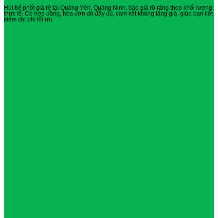
Hút bể phốt giá rẻ tại Quảng Yên, Quảng Ninh, báo giá rõ ràng theo khối lượng
thực tế. Có hợp đồng, hóa đơn đỏ đầy đủ, cam kết không tăng giá, giúp bạn tiết
kiệm chi phí tối ưu.