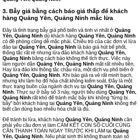
3. Bẫy giá bằng cách báo giá thấp để khách
hàng Quảng Yên, Quảng Ninh mắc lừa
Đây là tình trạng bẫy giá phổ biến và tinh vi nhất ở
Quảng
Yên, Quảng Ninh
dù khách hàng
Quảng Yên, Quảng Ninh
có đề phòng cũng dễ mắc phải. Chiêu trò của các đơn vị lừa
đảo tại
Quảng Yên, Quảng Ninh
là báo giá hút bể phốt,
thông tắc rất rẻ nhưng lừa đảo khách hàng
Quảng Yên,
Quảng Ninh
bằng cách báo khống thể tích thực. Việc này
làm người dân
Quảng Yên, Quảng Ninh
mất rất nhiều tiền.
Hay lừa đảo khi thông tắc chậu rửa, một dịch vụ phổ biến ở
Quảng Yên, Quảng Ninh
. Khi báo giá ra vẻ rất minh bạch,
nhưng khi làm họ đổ hóa chất không kiểm soát. Đây là một
thực trạng buồn của ngành dịch vụ tại
Quảng Yên, Quảng
Ninh
. Thực sự ở bẫy số 3 này, người tiêu dùng
Quảng Yên,
Quảng Ninh
rất khó để tránh mắc bẫy khi không “từng bị
bẫy” bởi khách hàng tại
Quảng Yên, Quảng Ninh
không thể
biết cần dùng bao nhiêu hóa chất là đủ.
Để tránh bị lừa, khách hàng
Quảng Yên, Quảng Ninh
cần
phải yêu cầu đơn vị làm CAM KẾT CON SỐ CUỐI CÙNG
CẦN THANH TOÁN NGAY TRƯỚC KHI LÀM tại
Quảng
Yên, Quảng Ninh
. Nếu phát sinh thì không thanh toán số