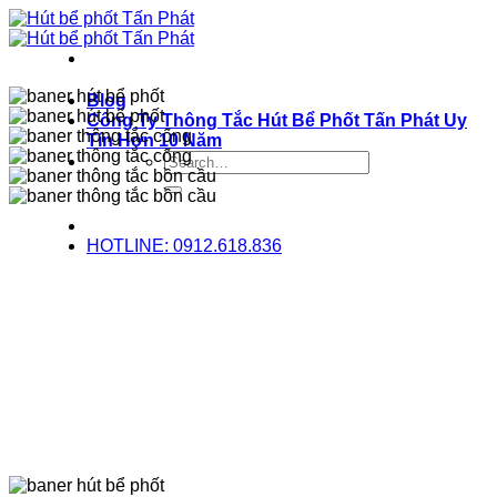
Bỏ
qua
nội
dung
Blog
Công Ty Thông Tắc Hút Bể Phốt Tấn Phát Uy
Tín Hơn 10 Năm
HOTLINE: 0912.618.836