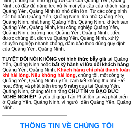
Ninh, chúng tôi, những người con của Quảng Yên, Quảng
Ninh, có đầy đủ năng lực xử lý mọi yêu cầu của khách hàng
Quảng Yên, Quảng Ninh từ nhỏ đến lớn. Từ các công trình
các hộ dân Quảng Yên, Quảng Ninh, tòa nhà Quảng Yên,
Quảng Ninh, nhà hàng Quảng Yên, Quảng Ninh, khách sạn
Quảng Yên, Quảng Ninh, khu công nghiệp Quảng Yên,
Quảng Ninh, trường học Quảng Yên, Quảng Ninh…đều
được chúng tôi, dịch vụ Quảng Yên, Quảng Ninh, xử lý
chuyên nghiệp nhanh chóng, đảm bảo theo đúng quy định
của Quảng Yên, Quảng Ninh.
TUYỆT ĐỐI NÓI KHÔNG với hình thức bẫy giá
tại Quảng
Yên, Quảng Ninh hoặc
bất kỳ hành vi lừa dối khách hàng
Quảng Yên, Quảng Ninh.
Khách hàng chỉ phải thanh toán
khi hài lòng. Nếu không hài lòng
, chúng tôi, một công ty
Quảng Yên, Quảng Ninh uy tín, cam kết không thu phí. Để
hoạt động và phát triển trong
9 năm
qua tại Quảng Yên,
Quảng Ninh, chúng tôi tin rằng
CHỮ TÍN
và
ĐẠO ĐỨC
NGHỀ NGHIỆP
là yếu tố giúp Tấn Phát tồn tại và phát triển
ở Quảng Yên, Quảng Ninh, vì người dân Quảng Yên, Quảng
Ninh.
THÔNG TIN VỀ CHÚNG TÔI