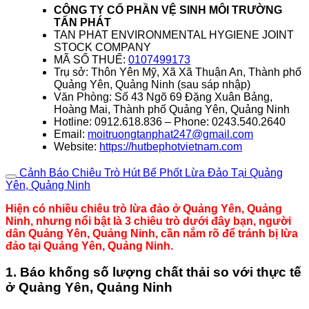
CÔNG TY CỔ PHẦN VỆ SINH MÔI TRƯỜNG
TẤN PHÁT
TAN PHAT ENVIRONMENTAL HYGIENE JOINT
STOCK COMPANY
MÃ SỐ THUẾ:
0107499173
Trụ sở: Thôn Yên Mỹ, Xã Xã Thuận An, Thành phố
Quảng Yên, Quảng Ninh (sau sáp nhập)
Văn Phòng: Số 43 Ngõ 69 Đặng Xuân Bảng,
Hoàng Mai, Thành phố Quảng Yên, Quảng Ninh
Hotline: 0912.618.836 – Phone: 0243.540.2640
Email:
moitruongtanphat247@gmail.com
Website:
https://hutbephotvietnam.com
Cảnh Báo Chiêu Trò Hút Bể Phốt Lừa Đảo Tại Quảng
Yên, Quảng Ninh
Hiện có nhiều chiêu trò lừa đảo ở Quảng Yên, Quảng
Ninh, nhưng nổi bật là 3 chiêu trò dưới đây bạn, người
dân Quảng Yên, Quảng Ninh, cần nắm rõ để tránh bị lừa
đảo tại Quảng Yên, Quảng Ninh.
1. Báo khống số lượng chất thải so với thực tế
ở Quảng Yên, Quảng Ninh