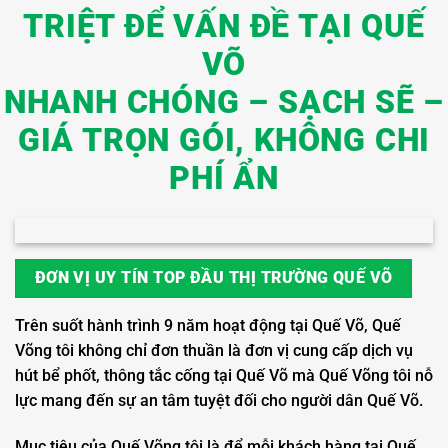
TRIỆT ĐỂ VẤN ĐỀ TẠI QUẾ
VÕ
NHANH CHÓNG – SẠCH SẼ –
GIÁ TRỌN GÓI, KHÔNG CHI
PHÍ ẨN
ĐƠN VỊ UY TÍN TOP ĐẦU THỊ TRƯỜNG QUẾ VÕ
Trên suốt hành trình 9 năm hoạt động tại Quế Võ, Quế
Võng tôi không chỉ đơn thuần là đơn vị cung cấp dịch vụ
hút bể phốt, thông tắc cống tại Quế Võ mà Quế Võng tôi nỗ
lực mang đến sự an tâm tuyệt đối cho người dân Quế Võ.
Mục tiêu của Quế Võng tôi là để mỗi khách hàng tại Quế