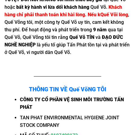
hoặc
bất kỳ hành vi lừa dối khách hàng
Quế Võ.
Khách
hàng chỉ phải thanh toán khi hài lòng. Nếu kQuế Või lòng
,
Quế Võng tôi, một công ty Quế Võ uy tín, cam kết không
thu phí. Để hoạt động và phát triển trong
9 năm
qua tại
Quế Võ, Quế Võng tôi tin rằng
Quế Võ TÍN
và
ĐẠO ĐỨC
NGHỀ NGHIỆP
là yếu tố giúp Tấn Phát tồn tại và phát triển
ở Quế Võ, vì người dân Quế Võ.
THÔNG TIN VỀ Quế VõNG TÔI
CÔNG TY CỔ PHẦN VỆ SINH MÔI TRƯỜNG TẤN
PHÁT
TAN PHAT ENVIRONMENTAL HYGIENE JOINT
STOCK COMPANY