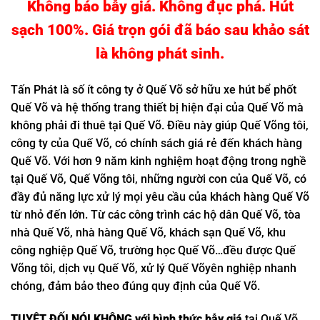
Không báo bẫy giá. Không đục phá. Hút
sạch 100%. Giá trọn gói đã báo sau khảo sát
là không phát sinh.
Tấn Phát là số ít công ty ở Quế Võ sở hữu xe hút bể phốt
Quế Võ và hệ thống trang thiết bị hiện đại của Quế Võ mà
không phải đi thuê tại Quế Võ. Điều này giúp Quế Võng tôi,
công ty của Quế Võ, có chính sách giá rẻ đến khách hàng
Quế Võ. Với hơn 9 năm kinh nghiệm hoạt động trong nghề
tại Quế Võ, Quế Võng tôi, những người con của Quế Võ, có
đầy đủ năng lực xử lý mọi yêu cầu của khách hàng Quế Võ
từ nhỏ đến lớn. Từ các công trình các hộ dân Quế Võ, tòa
nhà Quế Võ, nhà hàng Quế Võ, khách sạn Quế Võ, khu
công nghiệp Quế Võ, trường học Quế Võ…đều được Quế
Võng tôi, dịch vụ Quế Võ, xử lý Quế Võyên nghiệp nhanh
chóng, đảm bảo theo đúng quy định của Quế Võ.
TUYỆT ĐỐI NÓI KHÔNG với hình thức bẫy giá
tại Quế Võ