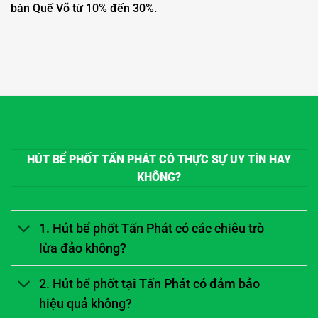
bàn Quế Võ từ 10% đến 30%.
HÚT BỂ PHỐT TẤN PHÁT CÓ THỰC SỰ UY TÍN HAY
KHÔNG?
1. Hút bể phốt Tấn Phát có các chiêu trò
lừa đảo không?
2. Hút bể phốt tại Tấn Phát có đảm bảo
hiệu quả không?