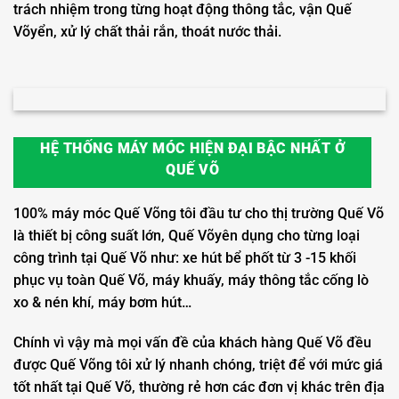
trách nhiệm trong từng hoạt động thông tắc, vận Quế
Võyển, xử lý chất thải rắn, thoát nước thải.
HỆ THỐNG MÁY MÓC HIỆN ĐẠI BẬC NHẤT Ở
QUẾ VÕ
100% máy móc Quế Võng tôi đầu tư cho thị trường Quế Võ
là thiết bị công suất lớn, Quế Võyên dụng cho từng loại
công trình tại Quế Võ như: xe hút bể phốt từ 3 -15 khối
phục vụ toàn Quế Võ, máy khuấy, máy thông tắc cống lò
xo & nén khí, máy bơm hút…
Chính vì vậy mà mọi vấn đề của khách hàng Quế Võ đều
được Quế Võng tôi xử lý nhanh chóng, triệt để với mức giá
tốt nhất tại Quế Võ, thường rẻ hơn các đơn vị khác trên địa