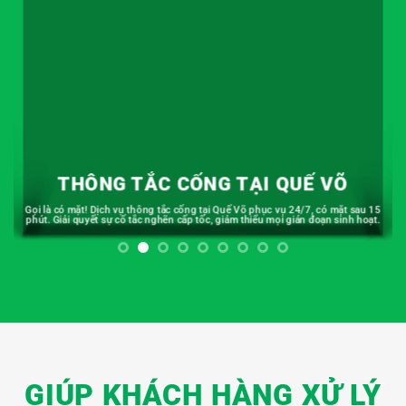
THÔNG TẮC CỐNG TẠI QUẾ VÕ
Gọi là có mặt! Dịch vụ thông tắc cống tại Quế Võ phục vụ 24/7, có mặt sau 15
phút. Giải quyết sự cố tắc nghẽn cấp tốc, giảm thiểu mọi gián đoạn sinh hoạt.
GIÚP KHÁCH HÀNG XỬ LÝ