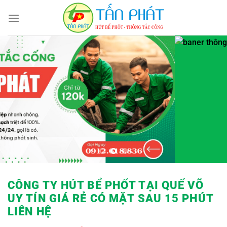
Bỏ
qua
nội
dung
CÔNG TY HÚT BỂ PHỐT TẠI QUẾ VÕ
UY TÍN GIÁ RẺ
CÓ MẶT SAU 15 PHÚT
LIÊN HỆ