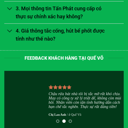
3. Mọi thông tin Tấn Phát cung cấp có
thực sự chính xác hay không?
4. Giá thông tắc cống, hút bể phốt được
tính như thế nào?
FEEDBACK KHÁCH HÀNG TẠI QUẾ VÕ
ỉ
Chậu rửa bát nhà tôi bị tắc mỡ rất khó chịu.
May có công ty xử lý triệt để, không còn mùi
hôi. Nhân viên còn tận tình hướng dẫn cách
hạn chế tắc nghẽn. Thực sự rất đáng tiền!
Chị Lan Anh
/
ở Quế Võ