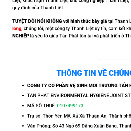
Liệt, khách sạn Thanh Liệt, khu công nghiệp Thanh Liệt
quy định của Thanh Liệt.
TUYỆT ĐỐI NÓI KHÔNG với hình thức bẫy giá
tại Thanh 
lòng
, chúng tôi, một công ty Thanh Liệt uy tín, cam kết 
NGHIỆP
là yếu tố giúp Tấn Phát tồn tại và phát triển ở T
THÔNG TIN VỀ CHÚN
CÔNG TY CỔ PHẦN VỆ SINH MÔI TRƯỜNG TẤN 
TAN PHAT ENVIRONMENTAL HYGIENE JOINT S
MÃ SỐ THUẾ:
0107499173
Trụ sở: Thôn Yên Mỹ, Xã Xã Thuận An, Thành phố
Văn Phòng: Số 43 Ngõ 69 Đặng Xuân Bảng, Thanh