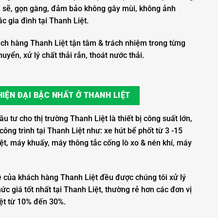
ch sẽ, gọn gàng, đảm bảo không gây mùi, không ảnh
c gia đình tại Thanh Liệt.
ch hàng Thanh Liệt tận tâm & trách nhiệm trong từng
uyển, xử lý chất thải rắn, thoát nước thải.
IỆN ĐẠI BẬC NHẤT Ở THANH LIỆT
tư cho thị trường Thanh Liệt là thiết bị công suất lớn,
ông trình tại Thanh Liệt như: xe hút bể phốt từ 3 -15
ệt, máy khuấy, máy thông tắc cống lò xo & nén khí, máy
ề của khách hàng Thanh Liệt đều được chúng tôi xử lý
ức giá tốt nhất tại Thanh Liệt, thường rẻ hơn các đơn vị
iệt từ 10% đến 30%.