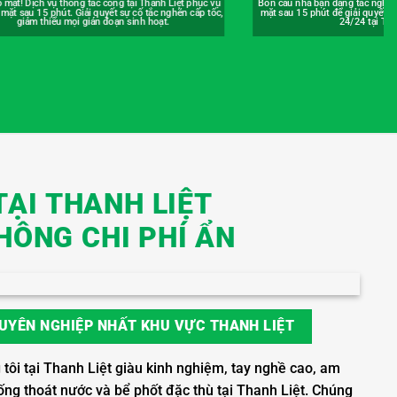
 nhà bạn đang tắc nghẽn? Đừng lo, chúng tôi sẽ có
An tâm nấu nướng với dịch vụ t
u 15 phút để giải quyết dứt điểm. Phục vụ khẩn cấp
Thanh Liệt có bảo hành. Mọi vấn
24/24 tại Thanh Liệt.
được chúng tôi kiểm tra lạ
TẠI THANH LIỆT
HÔNG CHI PHÍ ẨN
UYÊN NGHIỆP NHẤT KHU VỰC THANH LIỆT
tôi tại Thanh Liệt giàu kinh nghiệm, tay nghề cao, am
ống thoát nước và bể phốt đặc thù tại Thanh Liệt. Chúng