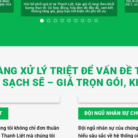
heo khối
Bồn cầu
Gọi là có mặt! Dịch vụ thông tắc cống tại Thanh Liệt phục vụ
cam kết
mặt sa
24/7, có mặt sau 15 phút. Giải quyết sự cố tắc nghẽn cấp tốc,
ưu.
giảm thiểu mọi gián đoạn sinh hoạt.
NG XỬ LÝ TRIỆT ĐỂ VẤN ĐỀ 
SẠCH SẼ – GIÁ TRỌN GÓI, K
T
ĐỘI NGŨ NHÂN SỰ CH
úng tôi không chỉ đơn thuần
Đội ngũ nhân sự của chúng 
i Thanh Liệt mà chúng tôi
hiểu sâu sắc về hệ thống c