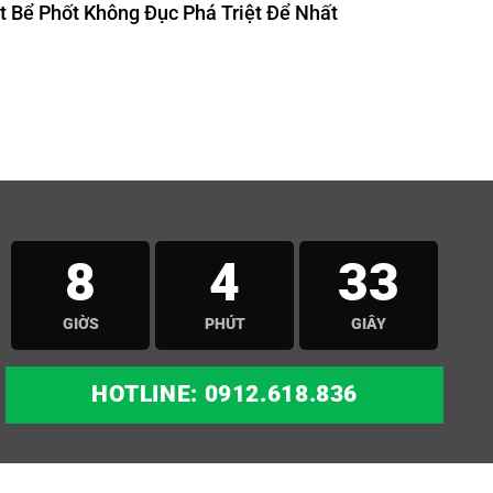
 Bể Phốt Không Đục Phá Triệt Để Nhất
8
4
31
GIỜS
PHÚT
GIÂY
HOTLINE: 0912.618.836