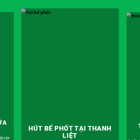
NH
T
THÔNG TẮC CỐNG TẠI
THANH LIỆT