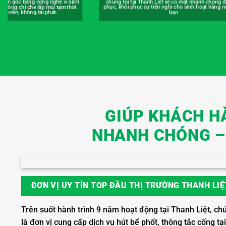
t sẽ có mặt nhanh chóng để khắc
Hút bể phốt giá rẻ tại Thanh Liệt, báo giá rõ ràng t
nghi cho sinh hoạt hàng ngày của
lượng thực tế. Có hợp đồng, hóa đơn đỏ đầy đủ, 
bạn
không tăng giá, giúp bạn tiết kiệm chi phí tối 
GIÚP KHÁCH HÀ
NHANH CHÓNG – 
ĐƠN VỊ UY TÍN TOP ĐẦU THỊ TRƯỜNG THANH LIỆ
Trên suốt hành trình 9 năm hoạt động tại Thanh Liệt, ch
là đơn vị cung cấp dịch vụ hút bể phốt, thông tắc cống tạ