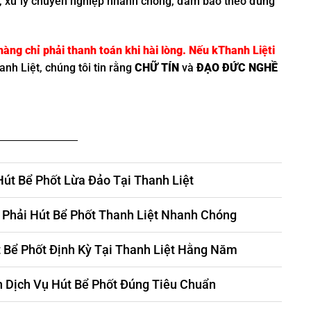
ệt, xử lý chuyên nghiệp nhanh chóng, đảm bảo theo đúng
àng chỉ phải thanh toán khi hài lòng. Nếu kThanh Liệti
anh Liệt, chúng tôi tin rằng
CHỮ TÍN
và
ĐẠO ĐỨC NGHỀ
Hút Bể Phốt Lừa Đảo Tại Thanh Liệt
Phải Hút Bể Phốt Thanh Liệt Nhanh Chóng
t Bể Phốt Định Kỳ Tại Thanh Liệt Hằng Năm
 Dịch Vụ Hút Bể Phốt Đúng Tiêu Chuẩn