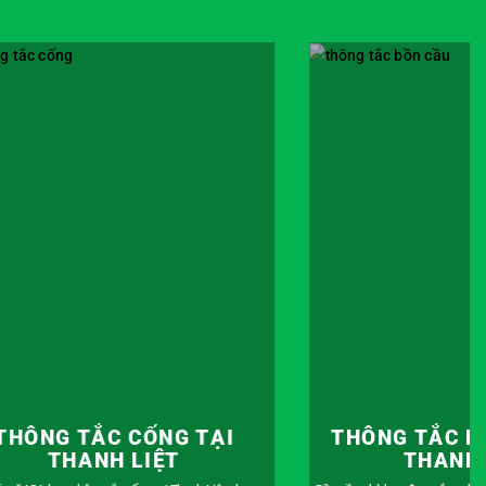
HÔNG TẮC BỒN CẦU TẠI
THÔNG TẮC CH
THANH LIỆT
THANH 