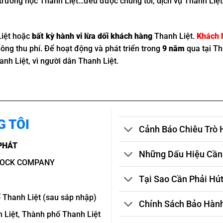
, trường học Thanh Liệt…đều được chúng tôi, dịch vụ Thanh Li
Liệt hoặc
bất kỳ hành vi lừa dối khách hàng
Thanh Liệt.
Khách h
không thu phí. Để hoạt động và phát triển trong
9 năm
qua tại Th
hanh Liệt, vì người dân Thanh Liệt.
G TÔI
Cảnh Báo Chiêu Trò 
PHÁT
Những Dấu Hiệu Cần 
TOCK COMPANY
Tại Sao Cần Phải Hú
 Thanh Liệt (sau sáp nhập)
Chính Sách Bảo Hành
 Liệt, Thành phố Thanh Liệt