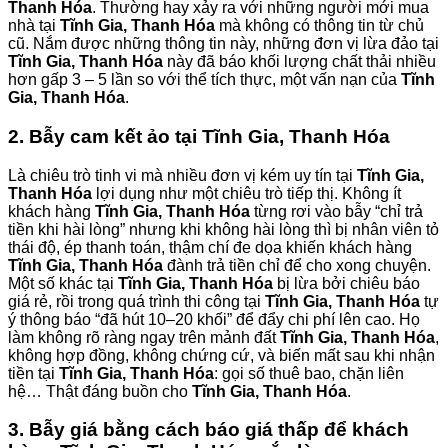
Thanh Hóa
. Thường hay xảy ra với những người mới mua
nhà tại
Tĩnh Gia, Thanh Hóa
mà không có thông tin từ chủ
cũ. Nắm được những thông tin này, những đơn vị lừa đảo tại
Tĩnh Gia, Thanh Hóa
này đã báo khối lượng chất thải nhiều
hơn gấp 3 – 5 lần so với thể tích thực, một vấn nạn của
Tĩnh
Gia, Thanh Hóa
.
2. Bẫy cam kết ảo tại Tĩnh Gia, Thanh Hóa
Là chiêu trò tinh vi mà nhiều đơn vị kém uy tín tại
Tĩnh Gia,
Thanh Hóa
lợi dụng như một chiêu trò tiếp thị. Không ít
khách hàng
Tĩnh Gia, Thanh Hóa
từng rơi vào bẫy “chỉ trả
tiền khi hài lòng” nhưng khi không hài lòng thì bị nhân viên tỏ
thái độ, ép thanh toán, thậm chí đe dọa khiến khách hàng
Tĩnh Gia, Thanh Hóa
đành trả tiền chỉ để cho xong chuyện.
Một số khác tại
Tĩnh Gia, Thanh Hóa
bị lừa bởi chiêu báo
giá rẻ, rồi trong quá trình thi công tại
Tĩnh Gia, Thanh Hóa
tự
ý thông báo “đã hút 10–20 khối” để đẩy chi phí lên cao. Họ
làm không rõ ràng ngay trên mảnh đất
Tĩnh Gia, Thanh Hóa
,
không hợp đồng, không chứng cứ, và biến mất sau khi nhận
tiền tại
Tĩnh Gia, Thanh Hóa
: gọi số thuê bao, chặn liên
hệ… Thật đáng buồn cho
Tĩnh Gia, Thanh Hóa
.
3. Bẫy giá bằng cách báo giá thấp để khách