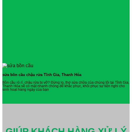
sửa bồn cầu chậu rửa Tĩnh Gia, Thanh Hóa
Bồn cầu rò rỉ, chậu rửa bị vỡ? Đừng lo, thợ sửa chữa của chúng tôi tại Tĩnh Gia,
Thanh Hóa sẽ có mặt nhanh chóng để khắc phục, khôi phục sự tiện nghi cho
sinh hoạt hàng ngày của bạn
GIÚP KHÁCH HÀNG XỬ LÝ