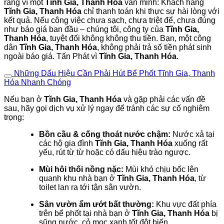
ràng vì một
Tĩnh Gia, Thanh Hóa
văn minh: Khách hàng
Tĩnh Gia, Thanh Hóa
chỉ thanh toán khi thực sự hài lòng với
kết quả. Nếu công việc chưa sạch, chưa triệt để, chưa đúng
như báo giá ban đầu – chúng tôi, công ty của
Tĩnh Gia,
Thanh Hóa
, tuyệt đối không không thu tiền. Bạn, một công
dân
Tĩnh Gia, Thanh Hóa
, không phải trả số tiền phát sinh
ngoài báo giá. Tấn Phát vì
Tĩnh Gia, Thanh Hóa
.
Những Dấu Hiệu Cần Phải Hút Bể Phốt Tĩnh Gia, Thanh
Hóa Nhanh Chóng
Nếu bạn ở
Tĩnh Gia, Thanh Hóa
và gặp phải các vấn đề
sau, hãy gọi dịch vụ xử lý ngay để tránh các sự cố nghiêm
trọng:
Bồn cầu & cống thoát nước chậm:
Nước xả tại
các hộ gia đình
Tĩnh Gia, Thanh Hóa
xuống rất
yếu, rút từ từ hoặc có dấu hiệu trào ngược.
Mùi hôi thối nồng nặc:
Mùi khó chịu bốc lên
quanh khu nhà bạn ở
Tĩnh Gia, Thanh Hóa
, từ
toilet lan ra tới tận sân vườn.
Sân vườn ẩm ướt bất thường:
Khu vực đất phía
trên bể phốt tại nhà bạn ở
Tĩnh Gia, Thanh Hóa
bị
sũng nước, cỏ mọc xanh tốt đột biến.