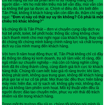
chí và mạng xã hội đã phản ánh rõ sự hoang mang của
người dân – khi họ mất tiền triệu mà bể vẫn đầy, mùi vẫn còn
và không thể gọi lại được ai. Chính vì điều đó, khi biết đến
Tấn Phát, không ít khách hàng vẫn còn đắn đo, thậm chí nghi
ngại:
“Đơn vị này có thật sự uy tín không? Có phải là một
chiêu trò khác không?”
Và chúng tôi là Tấn Phát – đơn vị chuyên cung cấp dịch vụ
hút bể phốt, toilet, bể phốt hoặc thông tắc cống không chọn
cách thanh minh cho mọi nghi ngại của khách hàng, thay vào
đó chúng tôi chứng mình bằng chính năng lực và chất lượng
dịch vụ của mình mang đến khách hàng.
Với hơn 9 năm hoạt động thực tế, Tấn Phát không chỉ có đầy
đủ thông tin đăng ký kinh doanh, trụ sở làm việc rõ ràng, đội
ngũ nhân sự chuyên nghiệp – mà còn có hàng nghìn công
trình đã thi công thành công, cùng đánh giá tích cực từ khách
hàng thật. Chúng tôi cam kết: báo giá rõ ràng trước khi làm,
không phát sinh, không qua trung gian, không để khách hàng
phải gọi lại vì sự cố tái phát. Mọi thao tác đều thực hiện bằng
máy móc hiện đại, xử lý sạch sẽ, không gây mùi, không đục
phá và không làm phiền sinh hoạt. Mỗi kỹ thuật viên đều là
người được đào tạo chuyên môn, phục vụ với thái độ trách
nhiệm và tôn trọng khách hàng.
Trong một thị trường đầy rủi ro, chúng tôi không nói mình là