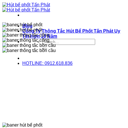
Bỏ
qua
nội
dung
Blog
Công Ty Thông Tắc Hút Bể Phốt Tấn Phát Uy
Tín Hơn 10 Năm
HOTLINE: 0912.618.836