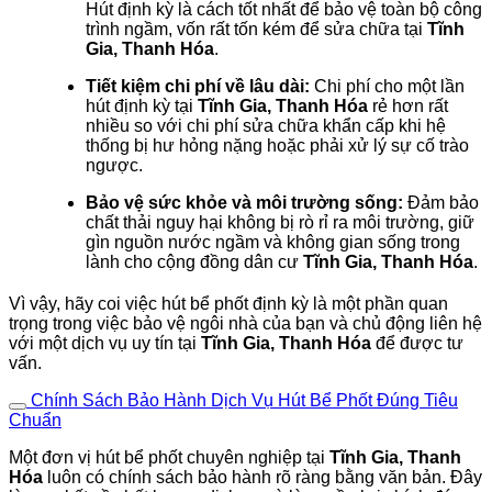
Hút định kỳ là cách tốt nhất để bảo vệ toàn bộ công
trình ngầm, vốn rất tốn kém để sửa chữa tại
Tĩnh
Gia, Thanh Hóa
.
Tiết kiệm chi phí về lâu dài:
Chi phí cho một lần
hút định kỳ tại
Tĩnh Gia, Thanh Hóa
rẻ hơn rất
nhiều so với chi phí sửa chữa khẩn cấp khi hệ
thống bị hư hỏng nặng hoặc phải xử lý sự cố trào
ngược.
Bảo vệ sức khỏe và môi trường sống:
Đảm bảo
chất thải nguy hại không bị rò rỉ ra môi trường, giữ
gìn nguồn nước ngầm và không gian sống trong
lành cho cộng đồng dân cư
Tĩnh Gia, Thanh Hóa
.
Vì vậy, hãy coi việc hút bể phốt định kỳ là một phần quan
trọng trong việc bảo vệ ngôi nhà của bạn và chủ động liên hệ
với một dịch vụ uy tín tại
Tĩnh Gia, Thanh Hóa
để được tư
vấn.
Chính Sách Bảo Hành Dịch Vụ Hút Bể Phốt Đúng Tiêu
Chuẩn
Một đơn vị hút bể phốt chuyên nghiệp tại
Tĩnh Gia, Thanh
Hóa
luôn có chính sách bảo hành rõ ràng bằng văn bản. Đây