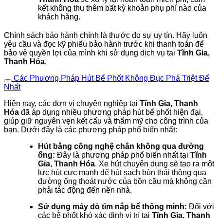
kết không thu thêm bất kỳ khoản phụ phí nào của
khách hàng.
Chính sách bảo hành chính là thước đo sự uy tín. Hãy luôn
yêu cầu và đọc kỹ phiếu bảo hành trước khi thanh toán để
bảo vệ quyền lợi của mình khi sử dụng dịch vụ tại
Tĩnh Gia,
Thanh Hóa
.
Các Phương Pháp Hút Bể Phốt Không Đục Phá Triệt Để
Nhất
Hiện nay, các đơn vị chuyên nghiệp tại
Tĩnh Gia, Thanh
Hóa
đã áp dụng nhiều phương pháp hút bể phốt hiện đại,
giúp giữ nguyên vẹn kết cấu và thẩm mỹ cho công trình của
bạn. Dưới đây là các phương pháp phổ biến nhất:
Hút bằng công nghệ chân không qua đường
ống:
Đây là phương pháp phổ biến nhất tại
Tĩnh
Gia, Thanh Hóa
. Xe hút chuyên dụng sẽ tạo ra một
lực hút cực mạnh để hút sạch bùn thải thông qua
đường ống thoát nước của bồn cầu mà không cần
phải tác động đến nền nhà.
Sử dụng máy dò tìm nắp bể thông minh:
Đối với
các bể phốt khó xác định vị trí tại
Tĩnh Gia, Thanh