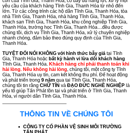
con của Tĩnh Gia, Thanh Hóa, có đầy đủ năng lực xử lý mọi
yêu cầu của khách hàng Tĩnh Gia, Thanh Hóa từ nhỏ đến
lớn. Từ các công trình các hộ dân Tĩnh Gia, Thanh Hóa, tòa
nhà Tĩnh Gia, Thanh Hóa, nhà hàng Tĩnh Gia, Thanh Hóa,
khách sạn Tĩnh Gia, Thanh Hóa, khu công nghiệp Tĩnh Gia,
Thanh Hóa, trường học Tĩnh Gia, Thanh Hóa…đều được
chúng tôi, dịch vụ Tĩnh Gia, Thanh Hóa, xử lý chuyên nghiệp
nhanh chóng, đảm bảo theo đúng quy định của Tĩnh Gia,
Thanh Hóa.
TUYỆT ĐỐI NÓI KHÔNG với hình thức bẫy giá
tại Tĩnh
Gia, Thanh Hóa hoặc
bất kỳ hành vi lừa dối khách hàng
Tĩnh Gia, Thanh Hóa.
Khách hàng chỉ phải thanh toán khi
hài lòng. Nếu không hài lòng
, chúng tôi, một công ty Tĩnh
Gia, Thanh Hóa uy tín, cam kết không thu phí. Để hoạt động
và phát triển trong
9 năm
qua tại Tĩnh Gia, Thanh Hóa,
chúng tôi tin rằng
CHỮ TÍN
và
ĐẠO ĐỨC NGHỀ NGHIỆP
là
yếu tố giúp Tấn Phát tồn tại và phát triển ở Tĩnh Gia, Thanh
Hóa, vì người dân Tĩnh Gia, Thanh Hóa.
THÔNG TIN VỀ CHÚNG TÔI
CÔNG TY CỔ PHẦN VỆ SINH MÔI TRƯỜNG
TẤN PHÁT