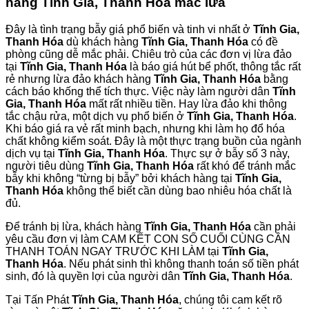
hàng Tĩnh Gia, Thanh Hóa mắc lừa
Đây là tình trạng bẫy giá phổ biến và tinh vi nhất ở
Tĩnh Gia,
Thanh Hóa
dù khách hàng
Tĩnh Gia, Thanh Hóa
có đề
phòng cũng dễ mắc phải. Chiêu trò của các đơn vị lừa đảo
tại
Tĩnh Gia, Thanh Hóa
là báo giá hút bể phốt, thông tắc rất
rẻ nhưng lừa đảo khách hàng
Tĩnh Gia, Thanh Hóa
bằng
cách báo khống thể tích thực. Việc này làm người dân
Tĩnh
Gia, Thanh Hóa
mất rất nhiều tiền. Hay lừa đảo khi thông
tắc chậu rửa, một dịch vụ phổ biến ở
Tĩnh Gia, Thanh Hóa
.
Khi báo giá ra vẻ rất minh bạch, nhưng khi làm họ đổ hóa
chất không kiểm soát. Đây là một thực trạng buồn của ngành
dịch vụ tại
Tĩnh Gia, Thanh Hóa
. Thực sự ở bẫy số 3 này,
người tiêu dùng
Tĩnh Gia, Thanh Hóa
rất khó để tránh mắc
bẫy khi không “từng bị bẫy” bởi khách hàng tại
Tĩnh Gia,
Thanh Hóa
không thể biết cần dùng bao nhiêu hóa chất là
đủ.
Để tránh bị lừa, khách hàng
Tĩnh Gia, Thanh Hóa
cần phải
yêu cầu đơn vị làm CAM KẾT CON SỐ CUỐI CÙNG CẦN
THANH TOÁN NGAY TRƯỚC KHI LÀM tại
Tĩnh Gia,
Thanh Hóa
. Nếu phát sinh thì không thanh toán số tiền phát
sinh, đó là quyền lợi của người dân
Tĩnh Gia, Thanh Hóa
.
Tại Tấn Phát
Tĩnh Gia, Thanh Hóa
, chúng tôi cam kết rõ