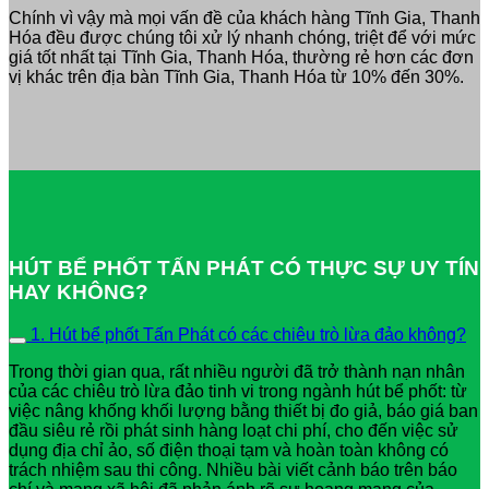
Chính vì vậy mà mọi vấn đề của khách hàng Tĩnh Gia, Thanh
Hóa đều được chúng tôi xử lý nhanh chóng, triệt để với mức
giá tốt nhất tại Tĩnh Gia, Thanh Hóa, thường rẻ hơn các đơn
vị khác trên địa bàn Tĩnh Gia, Thanh Hóa từ 10% đến 30%.
HÚT BỂ PHỐT TẤN PHÁT CÓ THỰC SỰ UY TÍN
HAY KHÔNG?
1. Hút bể phốt Tấn Phát có các chiêu trò lừa đảo không?
Trong thời gian qua, rất nhiều người đã trở thành nạn nhân
của các chiêu trò lừa đảo tinh vi trong ngành hút bể phốt: từ
việc nâng khống khối lượng bằng thiết bị đo giả, báo giá ban
đầu siêu rẻ rồi phát sinh hàng loạt chi phí, cho đến việc sử
dụng địa chỉ ảo, số điện thoại tạm và hoàn toàn không có
trách nhiệm sau thi công. Nhiều bài viết cảnh báo trên báo