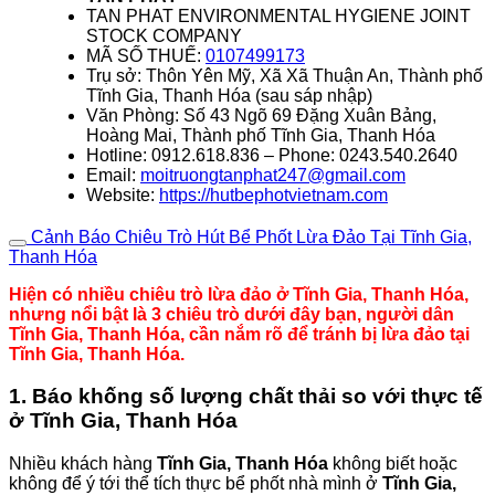
TAN PHAT ENVIRONMENTAL HYGIENE JOINT
STOCK COMPANY
MÃ SỐ THUẾ:
0107499173
Trụ sở: Thôn Yên Mỹ, Xã Xã Thuận An, Thành phố
Tĩnh Gia, Thanh Hóa (sau sáp nhập)
Văn Phòng: Số 43 Ngõ 69 Đặng Xuân Bảng,
Hoàng Mai, Thành phố Tĩnh Gia, Thanh Hóa
Hotline: 0912.618.836 – Phone: 0243.540.2640
Email:
moitruongtanphat247@gmail.com
Website:
https://hutbephotvietnam.com
Cảnh Báo Chiêu Trò Hút Bể Phốt Lừa Đảo Tại Tĩnh Gia,
Thanh Hóa
Hiện có nhiều chiêu trò lừa đảo ở Tĩnh Gia, Thanh Hóa,
nhưng nổi bật là 3 chiêu trò dưới đây bạn, người dân
Tĩnh Gia, Thanh Hóa, cần nắm rõ để tránh bị lừa đảo tại
Tĩnh Gia, Thanh Hóa.
1. Báo khống số lượng chất thải so với thực tế
ở Tĩnh Gia, Thanh Hóa
Nhiều khách hàng
Tĩnh Gia, Thanh Hóa
không biết hoặc
không để ý tới thể tích thực bể phốt nhà mình ở
Tĩnh Gia,