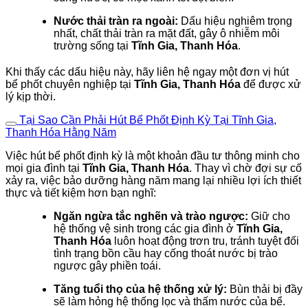
Nước thải tràn ra ngoài:
Dấu hiệu nghiêm trọng
nhất, chất thải tràn ra mặt đất, gây ô nhiễm môi
trường sống tại
Tĩnh Gia, Thanh Hóa
.
Khi thấy các dấu hiệu này, hãy liên hệ ngay một đơn vị hút
bể phốt chuyên nghiệp tại
Tĩnh Gia, Thanh Hóa
để được xử
lý kịp thời.
Tại Sao Cần Phải Hút Bể Phốt Định Kỳ Tại Tĩnh Gia,
Thanh Hóa Hằng Năm
Việc hút bể phốt định kỳ là một khoản đầu tư thông minh cho
mọi gia đình tại
Tĩnh Gia, Thanh Hóa
. Thay vì chờ đợi sự cố
xảy ra, việc bảo dưỡng hàng năm mang lại nhiều lợi ích thiết
thực và tiết kiệm hơn bạn nghĩ:
Ngăn ngừa tắc nghẽn và trào ngược:
Giữ cho
hệ thống vệ sinh trong các gia đình ở
Tĩnh Gia,
Thanh Hóa
luôn hoạt động trơn tru, tránh tuyệt đối
tình trạng bồn cầu hay cống thoát nước bị trào
ngược gây phiền toái.
Tăng tuổi thọ của hệ thống xử lý:
Bùn thải bị đầy
sẽ làm hỏng hệ thống lọc và thấm nước của bể.