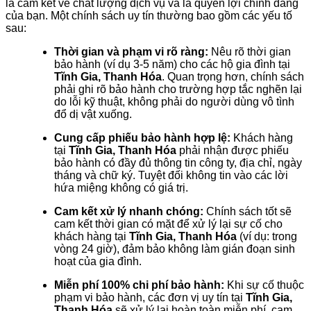
là cam kết về chất lượng dịch vụ và là quyền lợi chính đáng
của bạn. Một chính sách uy tín thường bao gồm các yếu tố
sau:
Thời gian và phạm vi rõ ràng:
Nêu rõ thời gian
bảo hành (ví dụ 3-5 năm) cho các hộ gia đình tại
Tĩnh Gia, Thanh Hóa
. Quan trọng hơn, chính sách
phải ghi rõ bảo hành cho trường hợp tắc nghẽn lại
do lỗi kỹ thuật, không phải do người dùng vô tình
đổ dị vật xuống.
Cung cấp phiếu bảo hành hợp lệ:
Khách hàng
tại
Tĩnh Gia, Thanh Hóa
phải nhận được phiếu
bảo hành có đầy đủ thông tin công ty, địa chỉ, ngày
tháng và chữ ký. Tuyệt đối không tin vào các lời
hứa miệng không có giá trị.
Cam kết xử lý nhanh chóng:
Chính sách tốt sẽ
cam kết thời gian có mặt để xử lý lại sự cố cho
khách hàng tại
Tĩnh Gia, Thanh Hóa
(ví dụ: trong
vòng 24 giờ), đảm bảo không làm gián đoạn sinh
hoạt của gia đình.
Miễn phí 100% chi phí bảo hành:
Khi sự cố thuộc
phạm vi bảo hành, các đơn vị uy tín tại
Tĩnh Gia,
Thanh Hóa
sẽ xử lý lại hoàn toàn miễn phí, cam