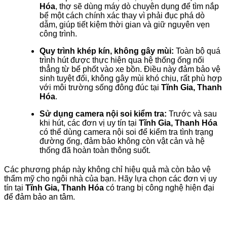
Hóa
, thợ sẽ dùng máy dò chuyên dụng để tìm nắp
bể một cách chính xác thay vì phải đục phá dò
dẫm, giúp tiết kiệm thời gian và giữ nguyên vẹn
công trình.
Quy trình khép kín, không gây mùi:
Toàn bộ quá
trình hút được thực hiện qua hệ thống ống nối
thẳng từ bể phốt vào xe bồn. Điều này đảm bảo vệ
sinh tuyệt đối, không gây mùi khó chịu, rất phù hợp
với môi trường sống đông đúc tại
Tĩnh Gia, Thanh
Hóa
.
Sử dụng camera nội soi kiểm tra:
Trước và sau
khi hút, các đơn vị uy tín tại
Tĩnh Gia, Thanh Hóa
có thể dùng camera nội soi để kiểm tra tình trạng
đường ống, đảm bảo không còn vật cản và hệ
thống đã hoàn toàn thông suốt.
Các phương pháp này không chỉ hiệu quả mà còn bảo vệ
thẩm mỹ cho ngôi nhà của bạn. Hãy lựa chọn các đơn vị uy
tín tại
Tĩnh Gia, Thanh Hóa
có trang bị công nghệ hiện đại
để đảm bảo an tâm.